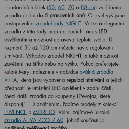
standardních šířek (
50
,
60
,
70
a
80 cm
) zvládneme
zrcadlo dodat do
5 pracovních dnů
. O level výš jsme
postupovali u
zrcadel řady NIGHT
. Veškerá elegantní
zrcadla z této řady mají na bocích rám s
LED
osvětlením
a možnost upravovat teplotu světla. U
rozměrů 50 až 120 cm můžete navíc regulovat i
stmívání. Výhodou zrcadel NIGHT je také možnost
zavěšení na šířku nebo na výšku. Pokud preferujete
kulaté tvary, naleznete v nabídce
oválná zrcadla
VITTA
, která jsou vybavena
regulací stmívání
a jejich
předností je umístění LED osvětlení v zadní části.
Mezi další zrcadla do koupelny Dřevojas, které
disponují LED osvětlením, řadíme modely z kolekcí
INVENCE
a
MORETO
. Velmi zajímavé je také
zrcadlo ALIVA ZCOTZ 60
, jehož součástí je
osvětlené zvětšovací zrcátko
.