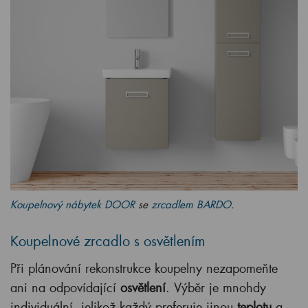
Koupelnový nábytek DOOR
se
zrcadlem BARDO
.
Koupelnové zrcadlo s osvětlením
Při plánování rekonstrukce koupelny nezapomeňte
ani na odpovídající
osvětlení
. Výběr je mnohdy
individuální, jelikož každý preferuje jinou
teplotu
a