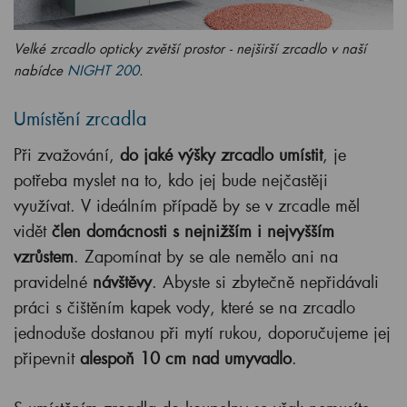
Velké zrcadlo opticky zvětší prostor - nejširší zrcadlo v naší
nabídce
NIGHT 200
.
Umístění zrcadla
Při zvažování,
do jaké výšky zrcadlo umístit
, je
potřeba myslet na to, kdo jej bude nejčastěji
využívat. V ideálním případě by se v zrcadle měl
vidět
člen domácnosti s nejnižším i nejvyšším
vzrůstem
. Zapomínat by se ale nemělo ani na
pravidelné
návštěvy
. Abyste si zbytečně nepřidávali
práci s čištěním kapek vody, které se na zrcadlo
jednoduše dostanou při mytí rukou, doporučujeme jej
připevnit
alespoň 10 cm nad umyvadlo
.