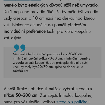
nemělo být z estetických důvodů užší než umyvadlo
.
Další nepsané pravidlo říká, že by mělo být zrcadlo
vždy alespoň o 10 cm užší než deska, nad kterou
visí. Nakonec ale mějte na paměti především
individuální preference
těch, pro které koupelnu
zařizujete.
Minimální funkční
šířka
pro zrcadlo je
50-60 cm
,
minimální funkční
výška 70-80 cm
,
minimální rozměry
zrcadla
ve vaší koupelně, aby právoplatně plnilo svůj
účel, by měly být
50x70 cm
, spíše se doporučuje
60x80 cm
.
V naší široké nabídce si můžete vybrat zrcadla
s
šířkou 50–200 cm
. Zařizujete-li malou koupelnu,
bude pro vás skvělou volbou
zrcadlo s poličkou