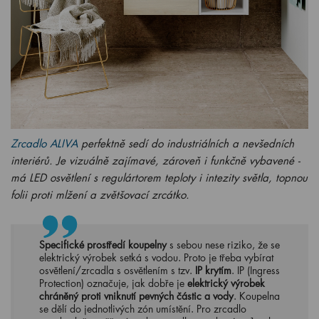
Zrcadlo ALIVA
perfektně sedí do industriálních a nevšedních
interiérů. Je vizuálně zajímavé, zároveň i funkčně vybavené -
má LED osvětlení s regulártorem teploty i intezity světla, topnou
folii proti mlžení a zvětšovací zrcátko.
Specifické prostředí koupelny
s sebou nese riziko, že se
elektrický výrobek setká s vodou. Proto je třeba vybírat
osvětlení/zrcadla s osvětlením s tzv.
IP krytím
. IP (Ingress
Protection) označuje, jak dobře je
elektrický výrobek
chráněný proti vniknutí pevných částic a vody
. Koupelna
se dělí do jednotlivých zón umístění. Pro zrcadlo