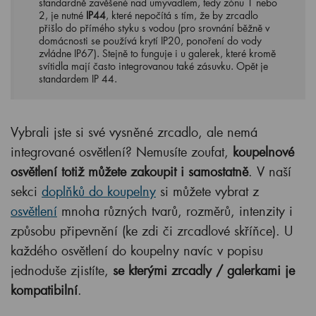
standardně zavěšené nad umyvadlem, tedy zónu 1 nebo
2, je nutné
IP44
, které
nepočítá s tím, že by zrcadlo
přišlo do přímého styku s vodou (pro srovnání běžně v
domácnosti se používá krytí IP20, ponoření do vody
zvládne IP67). Stejně to funguje i u galerek, které kromě
svítidla mají často integrovanou také zásuvku. Opět je
standardem IP 44.
Vybrali jste si své vysněné zrcadlo, ale nemá
integrované osvětlení? Nemusíte zoufat,
koupelnové
osvětlení totiž můžete zakoupit i samostatně
. V naší
sekci
doplňků do koupelny
si můžete vybrat z
osvětlení
mnoha různých tvarů, rozměrů, intenzity i
způsobu připevnění (ke zdi či zrcadlové skříňce). U
každého osvětlení do koupelny navíc v popisu
jednoduše zjistíte,
se kterými zrcadly / galerkami je
kompatibilní
.