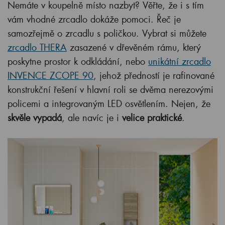
Nemáte v koupelně místo nazbyt? Věřte, že i s tím
vám vhodné zrcadlo dokáže pomoci. Řeč je
samozřejmě o zrcadlu s poličkou. Vybrat si můžete
zrcadlo THERA
zasazené v dřevěném rámu, který
poskytne prostor k odkládání, nebo
unikátní zrcadlo
INVENCE ZCOPE 90
, jehož předností je rafinované
konstrukční řešení v hlavní roli se dvěma nerezovými
policemi a integrovaným LED osvětlením. Nejen, že
skvěle vypadá
, ale navíc je i
velice praktické
.