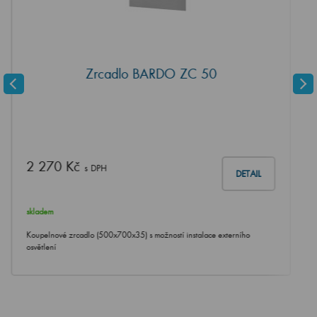
Zrcadlo BARDO ZC 50
2 270 Kč
s DPH
DETAIL
skladem
Koupelnové zrcadlo (500x700x35) s možností instalace externího
osvětlení