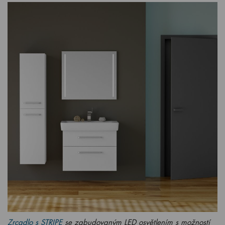
Zrcadlo s STRIPE
se zabudovaným LED osvětlením s možností