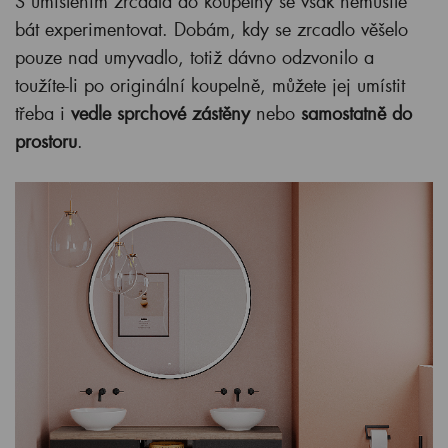
S umístěním zrcadla do koupelny se však nemusíte
bát experimentovat. Dobám, kdy se zrcadlo věšelo
pouze nad umyvadlo, totiž dávno odzvonilo a
toužíte-li po originální koupelně, můžete jej umístit
třeba i
vedle sprchové zástěny
nebo
samostatně do
prostoru
.