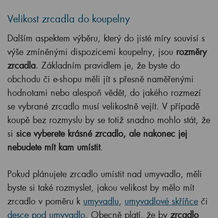
Velikost zrcadla do koupelny
Dalším aspektem výběru, který do jisté míry souvisí s
výše zmíněnými dispozicemi koupelny, jsou
rozměry
zrcadla
. Základním pravidlem je, že byste do
obchodu či e-shopu měli jít s přesně naměřenými
hodnotami nebo alespoň vědět, do jakého rozmezí
se vybrané zrcadlo musí velikostně vejít. V případě
koupě bez rozmyslu by se totiž snadno mohlo stát, že
si
sice vyberete krásné zrcadlo, ale nakonec jej
nebudete mít kam umístit
.
Pokud plánujete zrcadlo umístit nad umyvadlo, měli
byste si také rozmyslet, jakou velikost by mělo mít
zrcadlo v poměru k
umyvadlu
,
umyvadlové skříňce
či
desce pod umyvadlo
. Obecně platí, že by
zrcadlo