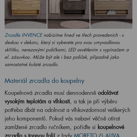
Zrcadla INVENCE
nabízíme hned ve třech provedeních - s
deskou v dekoru, který si vyberete pro svou umyvadlovou
skříňku, nerezovými poličkami, LED osvětlením s vypínačem a
el. zásuvkou. Může být ale i bez poliček, případně jako
samostatné kulaté zrcadlo.
Materiál zrcadla do koupelny
Koupelnová zrcadla musí dennodenně
odolávat
vysokým teplotám a vlhkosti
, a tak je při výběru
potřeba dbát na odolnost a vlhkuvzdornost veškerých
jeho komponentů. Pokud vás nebaví věčně otírat
zamlžené zrcadlo ručníkem, pořiďte si
koupelnové
zrcadlo s topnou folií
z řady
MORETO
či
ALIVA
.