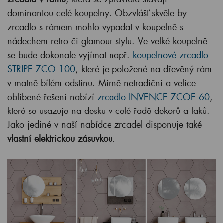
dominantou celé koupelny. Obzvlášť skvěle by
zrcadlo s rámem mohlo vypadat v koupelně s
nádechem retro či glamour stylu. Ve velké koupelně
se bude dokonale vyjímat např.
koupelnové zrcadlo
STRIPE ZCO 100
, které je položené na dřevěný rám
v matně bílém odstínu. Mírně netradiční a velice
oblíbené řešení nabízí
zrcadlo INVENCE ZCOE 60
,
které se usazuje na desku v celé řadě dekorů a laků.
Jako jediné v naší nabídce zrcadel disponuje také
vlastní elektrickou zásuvkou
.