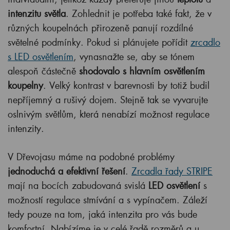
intenzitu světla
. Zohlednit je potřeba také fakt, že v
různých koupelnách přirozeně panují rozdílné
světelné podmínky. Pokud si plánujete pořídit
zrcadlo
s LED osvětlením
, vynasnažte se, aby se tónem
alespoň částečně
shodovalo s hlavním osvětlením
koupelny
. Velký kontrast v barevnosti by totiž budil
nepříjemný a rušivý dojem. Stejně tak se vyvarujte
oslnivým světlům, která nenabízí možnost regulace
intenzity.
V Dřevojasu máme na podobné problémy
jednoduchá a efektivní řešení
.
Zrcadla řady STRIPE
mají na bocích zabudovaná svislá
LED osvětlení
s
možností regulace stmívání a s vypínačem. Záleží
tedy pouze na tom, jaká intenzita pro vás bude
komfortní. Nabízíme je v celé řadě rozměrů a u