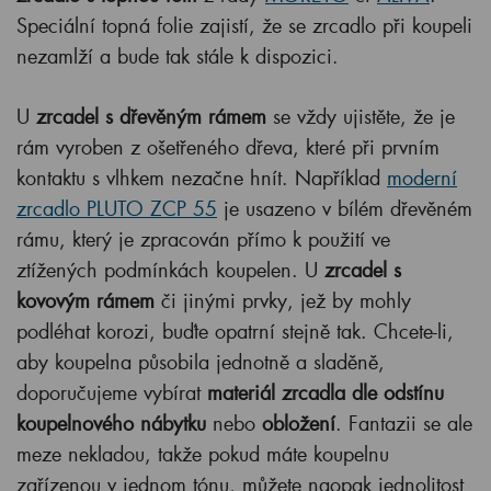
Speciální topná folie zajistí, že se zrcadlo při koupeli
nezamlží a bude tak stále k dispozici.
U
zrcadel s dřevěným rámem
se vždy ujistěte, že je
rám vyroben z ošetřeného dřeva, které při prvním
kontaktu s vlhkem nezačne hnít. Například
moderní
zrcadlo PLUTO ZCP 55
je usazeno v bílém dřevěném
rámu, který je zpracován přímo k použití ve
ztížených podmínkách koupelen. U
zrcadel s
kovovým rámem
či jinými prvky, jež by mohly
podléhat korozi, buďte opatrní stejně tak. Chcete-li,
aby koupelna působila jednotně a sladěně,
doporučujeme vybírat
materiál zrcadla dle odstínu
koupelnového nábytku
nebo
obložení
. Fantazii se ale
meze nekladou, takže pokud máte koupelnu
zařízenou v jednom tónu, můžete naopak jednolitost