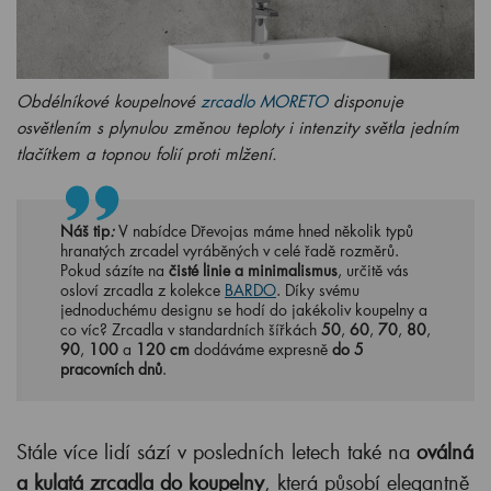
Obdélníkové koupelnové
zrcadlo MORETO
disponuje
osvětlením s plynulou změnou teploty i intenzity světla jedním
tlačítkem a topnou folií proti mlžení.
Náš tip
:
V nabídce Dřevojas máme hned několik typů
hranatých zrcadel vyráběných v celé řadě rozměrů.
Pokud sázíte na
čisté linie a minimalismus
, určitě vás
osloví zrcadla z kolekce
BARDO
. Díky svému
jednoduchému designu se hodí do jakékoliv koupelny a
co víc? Zrcadla v standardních šířkách
50
,
60
,
70
,
80
,
90
,
100
a
120 cm
dodáváme expresně
do 5
pracovních dnů
.
Stále více lidí sází v posledních letech také na
oválná
a kulatá zrcadla do koupelny
, která působí elegantně