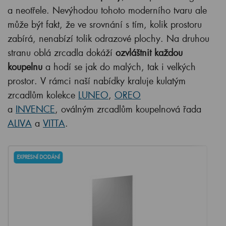
a neotřele. Nevýhodou tohoto moderního tvaru ale
může být fakt, že ve srovnání s tím, kolik prostoru
zabírá, nenabízí tolik odrazové plochy. Na druhou
stranu oblá zrcadla dokáží
ozvláštnit každou
koupelnu
a hodí se jak do malých, tak i velkých
prostor. V rámci naší nabídky kraluje kulatým
zrcadlům kolekce
LUNEO
,
OREO
a
INVENCE
, oválným zrcadlům koupelnová řada
ALIVA
a
VITTA
.
EXPRESNÍ DODÁNÍ