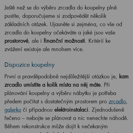
Ještě než se do výběru zrcadla do koupelny plně
pustíte, doporučujeme si zodpovědět několik
základních otázek. Ujasněte si zejména, co vše od
zrcadla do koupelny očekáváte a jaké jsou vaše
prostorové
, ale i
finanční možnosti
. Kritérií ke
zvážení existuje ale mnohem více.
Dispozice koupelny
První a pravděpodobně nejdůležitější otázkou je,
kam
zrcadlo umístíte a kolik místa na něj máte
. Při
plánování koupelny a výběru nábytku je potřeba
předem počítat s dostatečným prostorem pro
zrcadlo
,
galerku
či případnou
elektroinstalaci
. Zjednodušeně
řečeno – nebojte se plánovat a nic nenechte náhodě.
Během rekonstrukce může dojít k nečekaným