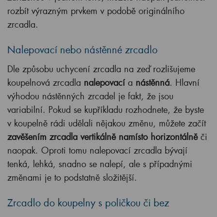
rozbít výrazným prvkem v podobě originálního
zrcadla.
Nalepovací nebo nástěnné zrcadlo
Dle způsobu uchycení zrcadla na zeď rozlišujeme
koupelnová zrcadla
nalepovací
a
nástěnná
. Hlavní
výhodou nástěnných zrcadel je fakt, že jsou
variabilní. Pokud se kupříkladu rozhodnete, že byste
v koupelně rádi udělali nějakou změnu, můžete začít
zavěšením zrcadla vertikálně namísto horizontálně
či
naopak. Oproti tomu nalepovací zrcadla bývají
tenká, lehká, snadno se nalepí, ale s případnými
změnami je to podstatně složitější.
Zrcadlo do koupelny s poličkou či bez