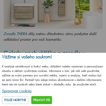
Zrcadlo THERA
díky svému dřevěnému rámu poskytne další
odkládací prostor pro vaši kosmetiku.
Galerky aneb skříňka a zrcadlo v
Vážíme si vašeho soukromí
jednom
K analýze návštěvnosti a funkcí webu, ukládání vašeho nastavení a personalizaci
Oblíbenou alternativou zrcadel s policemi jsou
obsahu a reklam využíváme cookies. Informace o tom, jak náš web používáte,
sdílíme se svými partnery pro sociální média, inzerci a analýzy, kteří mohou být
galerky
. Díky těmto speciálním koupelnovým
ze zemí mimo EU. Partneři tyto údaje mohou zkombinovat s dalšími informacemi,
skříňkám získáte
prostor k uložení
kartáčků na zuby,
které jste jim poskytli nebo které získali v důsledku toho, že používáte jejich
služby.
Podrobné informace
parfémů nebo jiných kosmetických a hygienických
Spravovat cookies
potřeb, ale i potřebnou
zrcadlovou plochu
. S
POUZE NEZBYTNÉ
PŘIJMOUT VŠE
ohledem na co nejefektivnější využití prostoru se