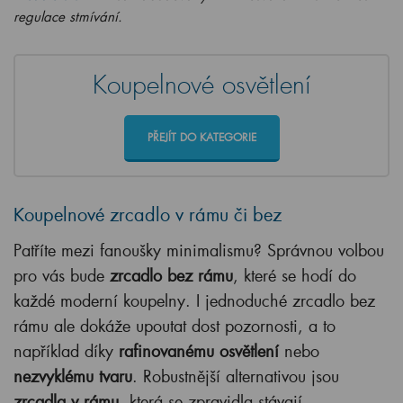
regulace stmívání.
Koupelnové osvětlení
PŘEJÍT DO KATEGORIE
Koupelnové zrcadlo v rámu či bez
Patříte mezi fanoušky minimalismu? Správnou volbou
pro vás bude
zrcadlo bez rámu
, které se hodí do
každé moderní koupelny. I jednoduché zrcadlo bez
rámu ale dokáže upoutat dost pozornosti, a to
například díky
rafinovanému osvětlení
nebo
nezvyklému tvaru
. Robustnější alternativou jsou
zrcadla v rámu
, která se zpravidla stávají