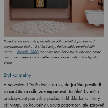
Pokud je vás doma více, můžete zrcadlo umístit doprotřed nad
umyvadlovou desku - 2 si čistí zuby, třetí se může uprotřed líčit,
česat, ...
Zrcadlo OREO
má velmi specifický styl, kulatý tvar, černý
rám a samozřejmě LED osvětlení s regulátorem intenzity a teploty
světla.
Styl koupelny
V neposlední řadě dbejte na to,
do jakého prostředí
se snažíte zrcadlo zakomponovat
. Ideálně by mělo
představovat pomyslný poslední díl skládačky, který
při vstupu do koupelny upoutá pozornost, ale zároveň