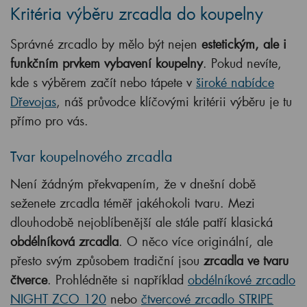
Kritéria výběru zrcadla do koupelny
Správné zrcadlo by mělo být nejen
estetickým, ale i
funkčním prvkem vybavení
koupelny
. Pokud nevíte,
kde s výběrem začít nebo tápete v
široké nabídce
Dřevojas
, náš průvodce klíčovými kritérii výběru je tu
přímo pro vás.
Tvar koupelnového zrcadla
Není žádným překvapením, že v dnešní době
seženete zrcadla téměř jakéhokoli tvaru. Mezi
dlouhodobě nejoblíbenější ale stále patří klasická
obdélníková zrcadla
. O něco více originální, ale
přesto svým způsobem tradiční jsou
zrcadla ve tvaru
čtverce
. Prohlédněte si například
obdélníkové zrcadlo
NIGHT ZCO 120
nebo
čtvercové zrcadlo STRIPE