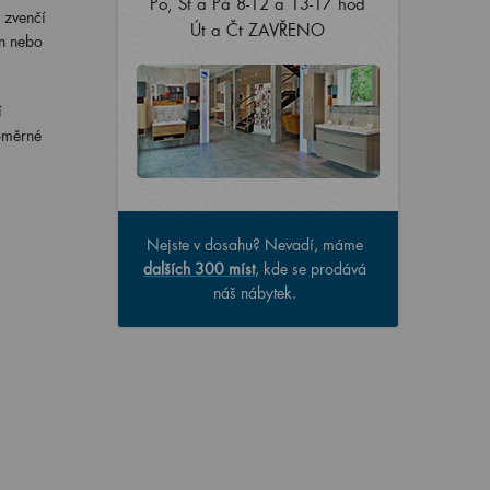
Po, St a Pá 8-12 a 13-17 hod
 zvenčí
Út a Čt ZAVŘENO
én nebo
í
noměrné
Nejste v dosahu? Nevadí, máme
dalších 300 míst
, kde se prodává
náš nábytek.