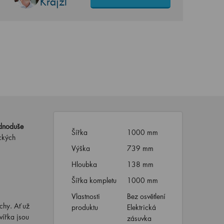
Krajzl
dnoduše
Šířka
1000 mm
ických
Výška
739 mm
Hloubka
138 mm
Šířka kompletu
1000 mm
Vlastnosti
Bez osvětlení
chy. Ať už
produktu
Elektrická
vířka jsou
zásuvka