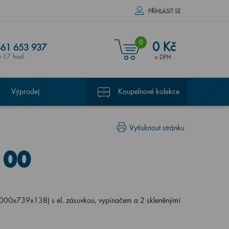
PŘÍHLÁSIT SE
0
0 Kč
61 653 937
8-17 hod.
s DPH
Výprodej
Koupelnové kolekce
Vytisknout stránku
100
1000x739x138) s el. zásuvkou, vypínačem a 2 skleněnými