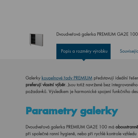
Dvoudveřová galerka PREMIUM GA2E 10
Popis a rozměry výrobku
Souvisejí
Galerky
koupelnové řady PREMIUM
představují ideální řešen
preferují vlastní výběr
. Jsou totiž navržené bez integrovaného 
požadavků. Výsledkem je harmonické spojení funkčního des
Parametry galerky
Dvoudveřová galerka PREMIUM GA2E 100 má
oboustranně
při společné ranní hygieně, nebo při rychlé kontrole vzhled