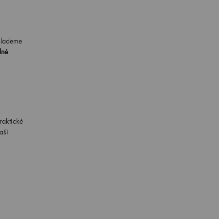
 klademe
lné
raktické
aši