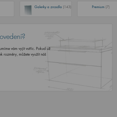
Galerky a zrcadla
(143)
Premium
(7)
rovedení?
míme vám vyjít vstříc. Pokud už
ek rozměry, můžete využít náš