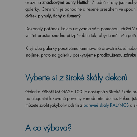
osazena
značkovými panty Hettich
. Z jedné strany jsou uch
galerky. Otevírání je pohodlné a řešené přesahem ve spodní 
dvířek
plynulý, tichý a tlumený
.
Dokonalý pořádek kolem umyvadla vám pomohou udržet
2 
vnitřní prostor snadno přizpůsobíte tak, abyste měli vše pot
K výrobě galerky používáme laminované dřevotřískové nebo d
stojíme, proto na galerku poskytujeme
prodlouženou záruku 
Vyberte si z široké škály dekorů
Galerka PREMIUM GA2E 100 je dostupná v široké škále prov
po elegantní lakované povrchy v moderním duchu. Pokud jste s
můžete zvolit jakýkoliv odstín z
barevné škály RAL/NCS
a s
A co výbava?