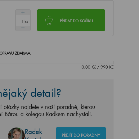
ks
PŘIDAT DO KOŠÍKU
OPRAVU ZDARMA
.
0.00
Kč
/
990
Kč
ějaký detail?
í otázky najdete v naší poradně, kterou
ní Bárou a kolegou Radkem nachystali.
Radek
PŘEJÍT DO PORADNY