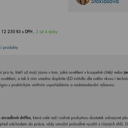
Stoklasová
0
12 250 Kč s DPH
,
2 až 4 týdny
cí produkty
í pro ty, kteří už mají jasno v tom, jaké osvětlení v koupelně chtějí nebo
je
osvětlení, a tak k nim snadno doplníte LED svítidlo dle svého vkusu i techn
ignu s praktickým vnitřním uspořádáním a nadstandardní výbavou.
 zrcadlová dvířka
, která celé vaší rodině poskytnou dostatek odrazové plo
u před odchodem do práce, vždy umožní pohodlné využití z různých úhlů. D