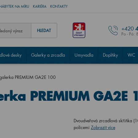
NÁBYTEK NA MÍRU
KARIÉRA
KONTAKTY
+420
4
HLEDAT
Po - Pá: 
lové desky
Galerky a zrcadla
Umyvadla
Doplňky
WC
 galerka PREMIUM GA2E 100
erka PREMIUM GA2E 
Dvoudveřová zrcadlová skříňka (
policemi
Zobrazit více