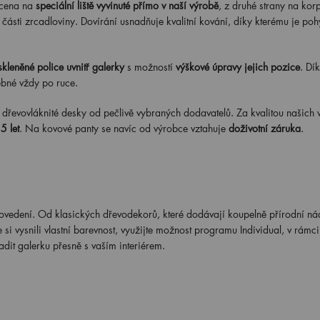
ycena na
speciální liště vyvinuté přímo v naší výrobě
, z druhé strany na kor
části zrcadloviny. Dovírání usnadňuje kvalitní kování, díky kterému je po
skleněné police uvnitř galerky
s možností
výškové úpravy jejich pozice
. Dí
řebné vždy po ruce.
řevovláknité desky od pečlivě vybraných dodavatelů. Za kvalitou našich 
5 let
. Na kovové panty se navíc od výrobce vztahuje
doživotní záruka
.
edení. Od klasických dřevodekorů, které dodávají koupelně přírodní ná
i vysnili vlastní barevnost, využijte možnost programu Individual, v rámci
ladit galerku přesně s vaším interiérem.