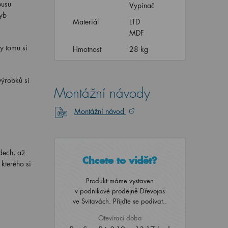
pusu
Vypínač
hyb
Materiál
LTD
MDF
ky tomu si
Hmotnost
28 kg
výrobků si
Montážní návody
Montážní návod
dech, až
Chcete to vidět?
 kterého si
Produkt máme vystaven
v podnikové prodejně Dřevojas
ve Svitavách. Přijďte se podívat..
Otevírací doba