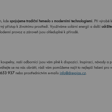
h, kde
spojujeme tradiční řemeslo s moderními technologiemi
. Při výrobě
rný přístup k životnímu prostředí. Využíváme solární energii a další
udržite
dodenní provoz a zároveň jsou ohleduplné k přírodě.
koupelny, naši odborníci jsou vám plně k dispozici. Inspiraci, návody a p
hejte se na nás obrátit, rádi vám pomůžeme najít to nejlepší řešení pro v
 653 937
nebo prostřednictvím e-mailu
info@drevojas.cz
.