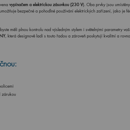
vena
vypínačem a elektrickou zásuvkou (230 V
). Oba prvky jsou umístěny
4 umožňuje bezpečné a pohodlné používání elektrických zařízení, jako je f
yste měli plnou kontrolu nad výsledným stylem i světelnými parametry vaš
NY
, která designově ladí s touto řadou a zároveň poskytují kvalitní a rov
čnou:
policemi
í zárukou