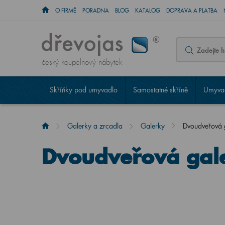
O FIRMĚ
PORADNA
BLOG
KATALOG
DOPRAVA A PLATBA
český koupelnový nábytek
Skříňky pod umyvadlo
Samostatné skříně
Umyvad
Galerky a zrcadla
Galerky
Dvoudveřová
Dvoudveřová gal