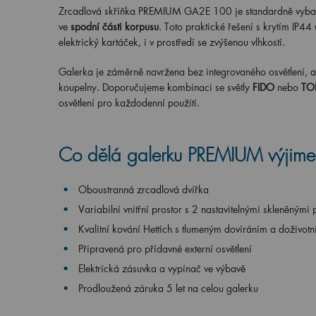
Zrcadlová skříňka PREMIUM GA2E 100 je standardně vyba
ve
spodní části korpusu
. Toto praktické řešení s krytím IP4
elektrický kartáček, i v prostředí se zvýšenou vlhkostí.
Galerka je záměrně navržena bez integrovaného osvětlení, ab
koupelny. Doporučujeme kombinaci se světly
FIDO
nebo
TO
osvětlení pro každodenní použití.
Co dělá galerku PREMIUM výjime
Oboustranná zrcadlová dvířka
Variabilní vnitřní prostor s 2 nastavitelnými skleněnými 
Kvalitní kování Hettich s tlumeným dovíráním a doživotn
Připravená pro přídavné externí osvětlení
Elektrická zásuvka a vypínač ve výbavě
Prodloužená záruka 5 let na celou galerku