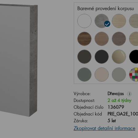
Barevné provedení korpusu
Výrobce:
Dřevojas
i
Dostupnost:
2 až 4 týdny
Objednací číslo
136079
Objednací kód
PRE_GA2E_100
Záruka:
5 let
Zkopírovat detailní informace