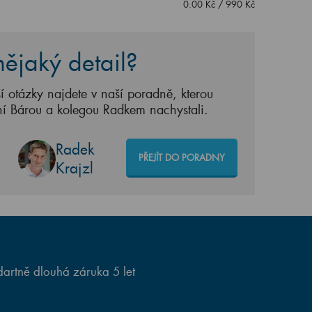
0.00
Kč
/
990
Kč
ějaký detail?
í otázky najdete v naší poradně, kterou
ní Bárou a kolegou Radkem nachystali.
Radek
PŘEJÍT DO PORADNY
Krajzl
artně dlouhá záruka 5 let