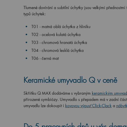
Tlumené dovírání a subtilní úchytky jsou velkými přednostmi 
typů úchytek:
T01 - matná oblá úchytka z hliníku
T02 - ocelová kulatá úchytka
T03 - chromová hranatá úchytka
T04 - chromová lesklá úchytka
T06 - černá mat
Keramické umyvadlo Q v ceně
Skříňku Q MAX dodáváme s vybraným
keramickým umyva
přirozené symbiózy. Umyvadlo s přepadem má v zadní části 
umyvadlu lze dokoupit i
kovovou výpusť Click-Clack
a
nábytk
Do 5 pracovních dnů u vás doma