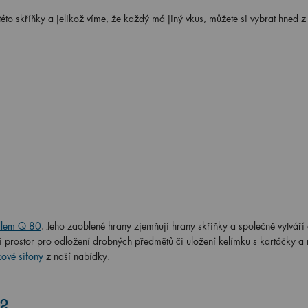
této skříňky a jelikož víme, že každý má jiný vkus, můžete si vybrat hned z
dlem Q 80
. Jeho zaoblené hrany zjemňují hrany skříňky a společně vytváří
prostor pro odložení drobných předmětů či uložení kelímku s kartáčky a
ové sifony
z naší nabídky.
?