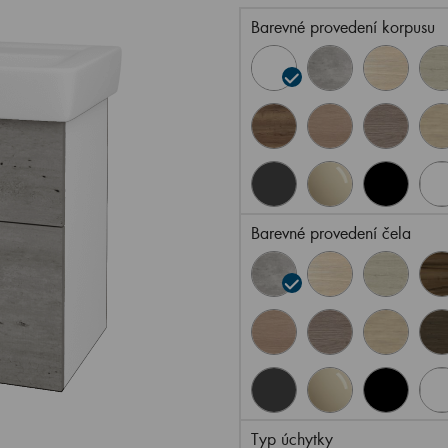
Barevné provedení korpusu
Barevné provedení čela
Typ úchytky