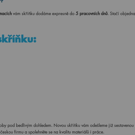
nacích
vám skříňku dodáme expresně do
5 pracovních dnů
. Stačí objedna
skříňku:
roby pod bedlivým dohledem. Novou skříňku vám odešleme již sestavenou
českou firmu a spolehněte se na kvalitu materiálů i práce.