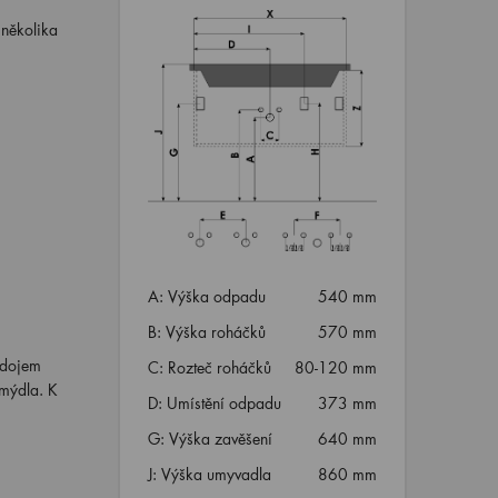
 několika
A: Výška odpadu
540 mm
B: Výška roháčků
570 mm
 dojem
C: Rozteč roháčků
80-120 mm
 mýdla. K
D: Umístění odpadu
373 mm
G: Výška zavěšení
640 mm
J: Výška umyvadla
860 mm