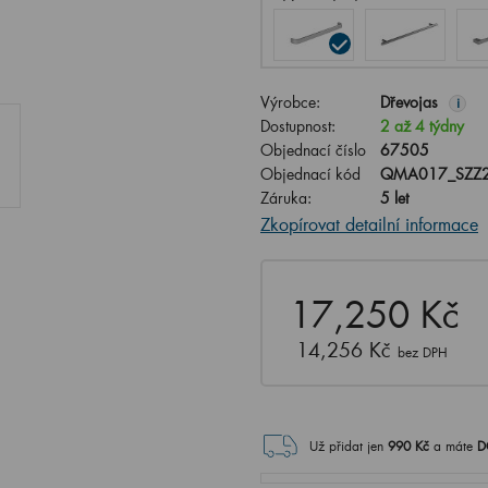
Výrobce:
Dřevojas
i
Dostupnost:
2 až 4 týdny
Objednací číslo
67505
Objednací kód
QMA017_SZZ2
Záruka:
5 let
Zkopírovat detailní informace
17,250 Kč
14,256 Kč
bez DPH
Už přidat jen
990
Kč
a máte
D