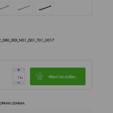
_080_XXX_N01_D01_T01_U017
ks
PŘIDAT DO KOŠÍKU
OPRAVU ZDARMA
.