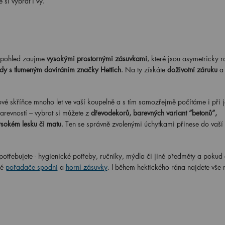
e si vybrat i vy.
 pohled zaujme
vysokými prostornými zásuvkami
, které jsou asymetricky r
y s tlumeným dovíráním značky Hettich
. Na ty získáte
doživotní záruku
a
 skříňce mnoho let ve vaší koupelně a s tím samozřejmě počítáme i při je
arevností – vybrat si můžete z
dřevodekorů, barevných variant “betonů”,
ysokém lesku či matu
. Ten se správně zvolenými úchytkami přinese do vaší
potřebujete - hygienické potřeby, ručníky, mýdla či jiné předměty a pokud 
ké
pořadače spodní
a
horní zásuvky
. I během hektického rána najdete vše