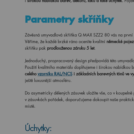
i
širokou nabídkou barev, dekorů, laků a také úchytek
. Pojďt
Parametry skříňky
Závěsná umyvadlová skříňka Q MAX SZZ2 80 vás na první
Věříme, že každé brzké ráno oceníte kvalitní
německé pojezd
skříňku pak
prodlouženou záruku 5 let
.
Jednoduchý, propracovaný design předpovídá této umyvadlové
Použití kvalitního materiálu doplňujeme i širokou nabídkou b
celého
vzorníku RAL/NCS
i základních barevných tónů ve v
ještě luxusnější atmosféru.
Do asymetricky dělených zásuvek uložíte vše, co v koupelně 
v zásuvkách pořádek, doporučujeme dokoupit naše praktic
místě.
Úchytky: