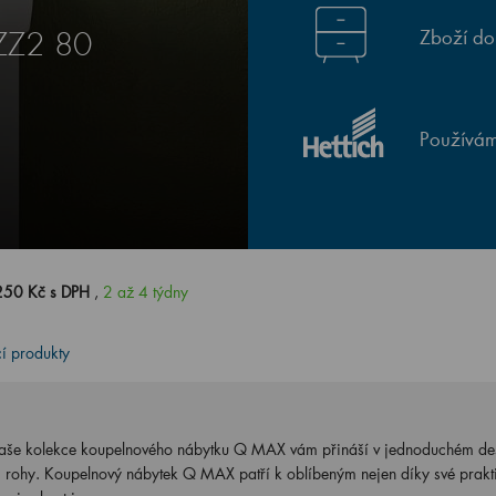
Zboží do
ZZ2 80
Používám
250 Kč s DPH
,
2 až 4 týdny
cí produkty
 Naše kolekce koupelnového nábytku Q MAX vám přináší v jednoduchém de
 rohy. Koupelnový nábytek Q MAX patří k oblíbeným nejen díky své praktič