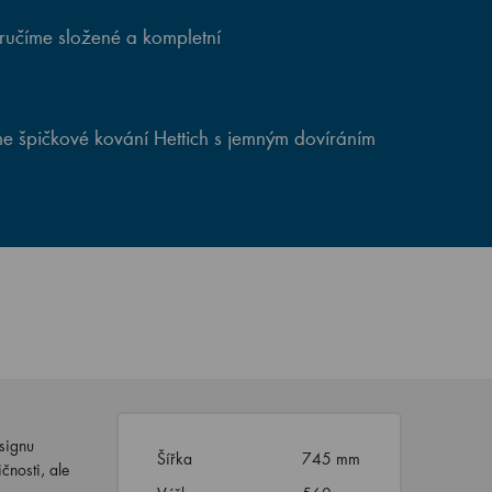
ručíme složené a kompletní
e špičkové kování Hettich s jemným dovíráním
signu
Šířka
745 mm
nosti, ale