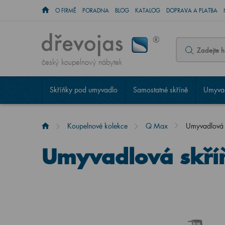
O FIRMĚ
PORADNA
BLOG
KATALOG
DOPRAVA A PLATBA
český koupelnový nábytek
Skříňky pod umyvadlo
Samostatné skříně
Umyvad
Koupelnové kolekce
Q Max
Umyvadlová
Umyvadlová skří