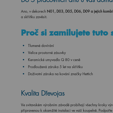
Ano, v dekorech
N01, D03, D05, D06, D09 a jejich kombi
a skříňku zavěsit.
Proč si zamilujete tuto 
Tlumené dovírání
Velice prostorné zásuvky
Keramické umyvadlo Q 80 v ceně
Prodloužená záruka 5 let na skříňku
Doživotní záruka na kování značky Hettich
Kvalita Dřevojas
Ve svitavském výrobním závodě probíhají všechny kroky vý
připravenou k okamžité instalaci ve vaší koupelně. Podpořte 