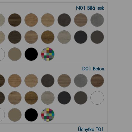
N01 Bílá lesk
D01 Beton
Úchytka T01