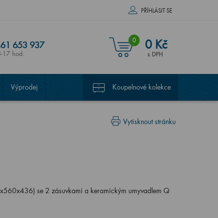
PŘÍHLÁSIT SE
0
0 Kč
61 653 937
8-17 hod.
s DPH
Výprodej
Koupelnové kolekce
Vytisknout stránku
5x560x436) se 2 zásuvkami a keramickým umyvadlem Q