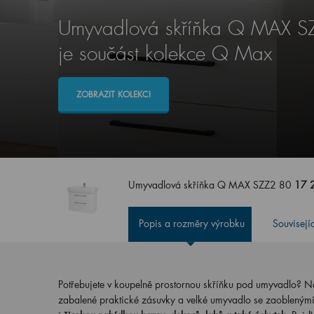
Umyvadlová skříňka Q MAX S
je součást kolekce Q Max
ZOBRAZIT KOLEKCI
Umyvadlová skříňka Q MAX SZZ2 80
17 
Popis a rozměry výrobku
Souvisejí
Potřebujete v koupelně prostornou skříňku pod umyvadlo?
zabalené praktické zásuvky a velké umyvadlo se zaoblenými