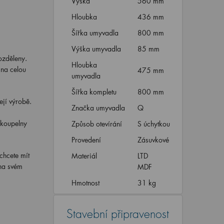
Výška
560 mm
Hloubka
436 mm
Šířka umyvadla
800 mm
Výška umyvadla
85 mm
ozděleny.
Hloubka
 na celou
475 mm
umyvadla
Šířka kompletu
800 mm
jí výrobě.
Značka umyvadla
Q
 koupelny
Způsob otevírání
S úchytkou
Provedení
Zásuvkové
chcete mít
Materiál
LTD
 na svém
MDF
Hmotnost
31 kg
Stavební připravenost