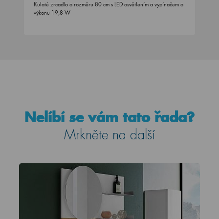
Kulaté zrcadlo o rozměru 80 cm s LED osvětlením a vypínačem o
výkonu 19,8 W
Nelíbí se vám tato řada?
Mrkněte na další