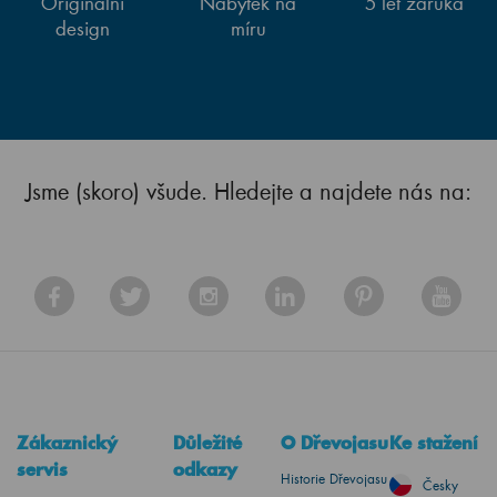
Originální
Nábytek na
5 let záruka
design
míru
Jsme (skoro) všude. Hledejte a najdete nás na:
Zákaznický
Důležité
O Dřevojasu
Ke stažení
servis
odkazy
Historie Dřevojasu
Česky