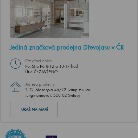
Jediná značková prodejna Dřevojasu v ČR
Otevírací doba
Po, St a Pá 8-12 a 13-17 hod
Út a Čt ZAVŘENO
Adresa prodejny
T. G. Masaryka 46/22 (vstup z ulice
Jungmannova), 568 02 Svitavy
UKAŽ NA MAPĚ