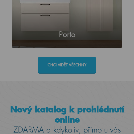
Porto
CHCI VIDĚT VŠECHNY
Nový katalog k prohlédnutí
online
ZDARMA a kdykoliv, přímo u vás