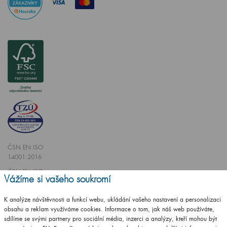
ČSN EN ISO
14001:2016
ČSN EN ISO
Vážíme si vašeho soukromí
9001:2016
K analýze návštěvnosti a funkcí webu, ukládání vašeho nastavení a personalizaci
obsahu a reklam využíváme cookies. Informace o tom, jak náš web používáte,
sdílíme se svými partnery pro sociální média, inzerci a analýzy, kteří mohou být