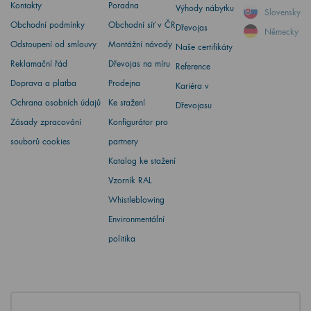
Kontakty
Poradna
Výhody nábytku
Slovensky
Obchodní podmínky
Obchodní síť v ČR
Dřevojas
Německy
Odstoupení od smlouvy
Montážní návody
Naše certifikáty
Reklamační řád
Dřevojas na míru
Reference
Doprava a platba
Prodejna
Kariéra v
Ochrana osobních údajů
Ke stažení
Dřevojasu
Zásady zpracování
Konfigurátor pro
souborů cookies
partnery
Katalog ke stažení
Vzorník RAL
Whistleblowing
Environmentální
politika