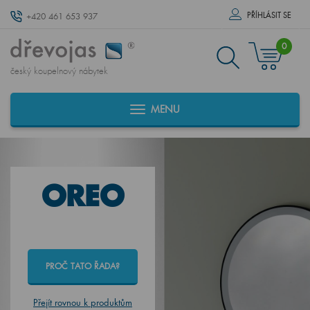
PŘÍHLÁSIT SE
+420 461 653 937
0
český koupelnový nábytek
MENU
OREO
PROČ TATO ŘADA?
Přejít rovnou k produktům