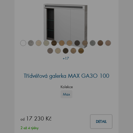
+17
Třídvéřová galerka MAX GA3O 100
Kolekce
Max
17 230 Kč
od
DETAIL
2 až 4 týdny