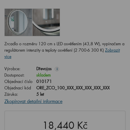
Zrcadlo o rozměru 120 cm s LED osvětlením (43,8 W), vypínačem a
regulátorem intenzity a teploty osvětlení (2 700-6 300 K)
Zobrazit
více
Výrobce:
Dřevojas
i
Dostupnost:
skladem
Objednací číslo
010171
Objednací kód
ORE_ZCO_100_XXX_XXX_XXX_XXX_XXX
Záruka:
5 let
Zkopírovat detailní informace
18,440 Kč