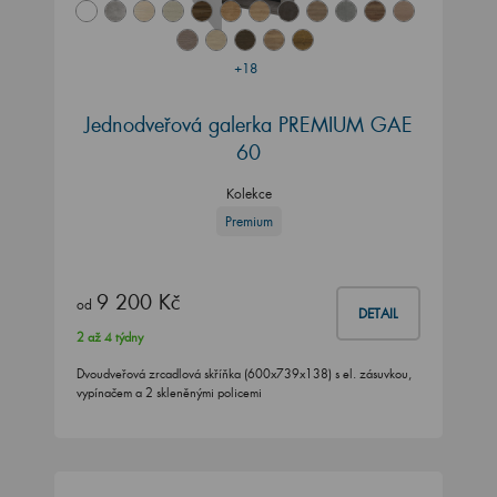
+18
Jednodveřová galerka PREMIUM GAE
60
Kolekce
Premium
9 200 Kč
od
DETAIL
2 až 4 týdny
Dvoudveřová zrcadlová skříňka (600x739x138) s el. zásuvkou,
vypínačem a 2 skleněnými policemi