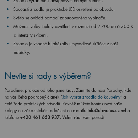
Zrcadlo vyrábíme s designovým černým rámem.
Součástí zrcadla je praktické LED osvětlení po obvodu.
Světlo se ovládá pomocí zabudovaného vypínače.
Možnost volby teploty osvětlení v rozmezí od 2 700 do 6 300 K
a intenzity svícení.
Zrcadlo je vhodné k jakékoliv umyvadlové skříňce z naší
nabídky.
Nevíte si rady s výběrem?
Poradíme, protože od toho jsme tady. Zamiřte do naší Poradny, kde
na vás čeká podrobný článek “
Jak vybrat zrcadlo do koupelny
” a
celá řada praktických návodů. Rovněž můžete kontaktovat naše
kolegy na zákaznickém oddělení na e-mailu
info@drevojas.cz
nebo
telefonu
+420 461 653 937
. Velmi rádi vám poradí.