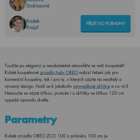
Stoklasová
Radek
PŘEJÍT DO PORADNY
Krajzl
Toužíte po eleganci a neodolatelné atmosféře ve vaší koupelně?
Kulaté koupelnové
zrcadlo řady OREO
nabízí řešení jak pro
konvenční koupelny, tak i pro ty, u kterých sázíte na neotřelý a
výrazný design. Hodí se k jakékoliv
umyvadlové skříňce
a co víc?
Nemusíte se vázat šířkou, protože i u skříňky se šířkou 120 cm
vypadá opravdu skvěle.
Parametry
Kulaté zrcadlo OREO ZCO 100 o průměru 100 cm je