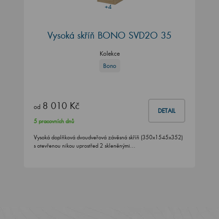
+4
Vysoká skříň BONO SVD2O 35
Kolekce
Bono
8 010 Kč
od
DETAIL
5 pracovních dnů
Vysoká doplňková dvoudveřová závěsná skříň (350x1545x352)
s otevřenou nikou uprostřed 2 skleněnými…