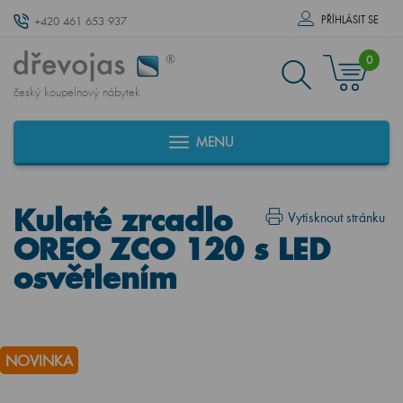
PŘÍHLÁSIT SE
+420 461 653 937
0
český koupelnový nábytek
MENU
Kulaté zrcadlo
Vytisknout stránku
OREO ZCO 120 s LED
osvětlením
NOVINKA