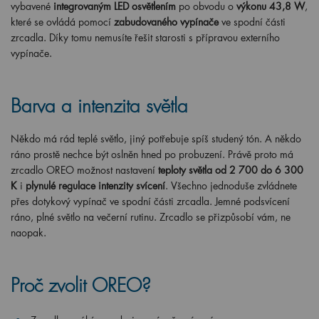
vybavené
integrovaným LED osvětlením
po obvodu o
výkonu 43,8 W
,
které se ovládá pomocí
zabudovaného vypínače
ve spodní části
zrcadla. Díky tomu nemusíte řešit starosti s přípravou externího
vypínače.
Barva a intenzita světla
Někdo má rád teplé světlo, jiný potřebuje spíš studený tón. A někdo
ráno prostě nechce být oslněn hned po probuzení. Právě proto má
zrcadlo OREO možnost nastavení
teploty světla od 2 700 do 6 300
K
i
plynulé regulace intenzity svícení
. Všechno jednoduše zvládnete
přes dotykový vypínač ve spodní části zrcadla. Jemné podsvícení
ráno, plné světlo na večerní rutinu. Zrcadlo se přizpůsobí vám, ne
naopak.
Proč zvolit OREO?