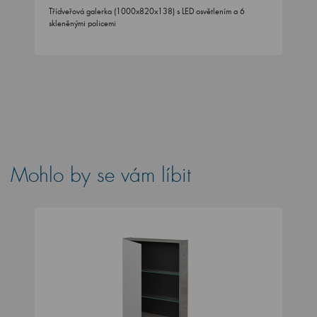
Třídveřová galerka (1000x820x138) s LED osvětlením a 6
skleněnými policemi
Mohlo by se vám líbit