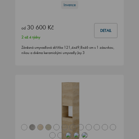
Invence
30 600 Kč
od
DETAIL
2 až 4 týdny
Závěsná umyvadlová skříňka 121,4x49,8x46 cm s 1 zásuvkou,
nikou a dvěma keramickými umyvadly Joy 3