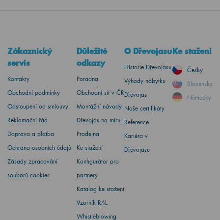
Zákaznický
Důležité
O Dřevojasu
Ke stažení
servis
odkazy
Historie Dřevojasu
Česky
Kontakty
Poradna
Výhody nábytku
Slovensky
Obchodní podmínky
Obchodní síť v ČR
Dřevojas
Německy
Odstoupení od smlouvy
Montážní návody
Naše certifikáty
Reklamační řád
Dřevojas na míru
Reference
Doprava a platba
Prodejna
Kariéra v
Ochrana osobních údajů
Ke stažení
Dřevojasu
Zásady zpracování
Konfigurátor pro
souborů cookies
partnery
Katalog ke stažení
Vzorník RAL
Whistleblowing