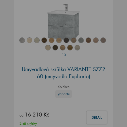
+10
Umyvadlová skříňka VARIANTE SZZ2
60 (umyvadlo Euphoria)
Kolekce
Variante
16 210 Kč
od
DETAIL
2 až 4 týdny