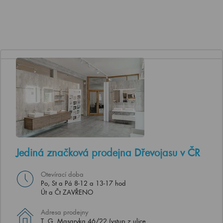
Jediná značková prodejna Dřevojasu v ČR
Otevírací doba
Po, St a Pá 8-12 a 13-17 hod
Út a Čt ZAVŘENO
Adresa prodejny
T. G. Masaryka 46/22 (vstup z ulice