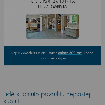
Po, St a Pá 8-12 a 13-17 hod
Út a Čt ZAVŘENO
Nejste v dosahu? Nevadí, máme
dalších 300 míst
, kde se
prodává náš nábytek.
Lidé k tomuto produktu nejčastěji
kupují