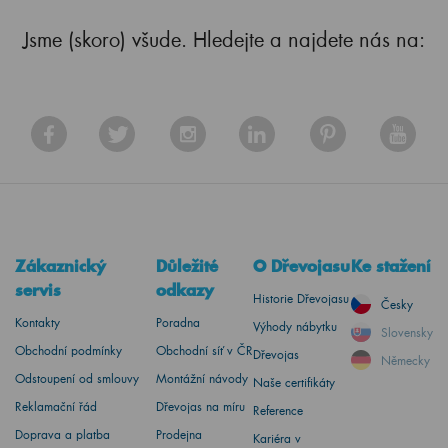
Jsme (skoro) všude. Hledejte a najdete nás na:
Zákaznický
Důležité
O Dřevojasu
Ke stažení
servis
odkazy
Historie Dřevojasu
Česky
Kontakty
Poradna
Výhody nábytku
Slovensky
Obchodní podmínky
Obchodní síť v ČR
Dřevojas
Německy
Odstoupení od smlouvy
Montážní návody
Naše certifikáty
Reklamační řád
Dřevojas na míru
Reference
Doprava a platba
Prodejna
Kariéra v