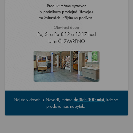
Produkt máme vystaven
v podnikové prodejně Dřevojas
ve Svitavách. Přijďte se podívat..
Otevírací doba
Po, St a Pá 8-12 a 13-17 hod
Út a Čt ZAVŘENO
Nejste v dosahu? Nevadí, máme
dalších 300 míst
, kde se
prodává náš nábytek.