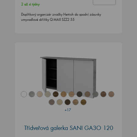
2 až 4 týdny
Doplňkový organizér značky Hettich do spodní zásuvky
umyvadlové skříňky Q MAX SZZ2 55
+17
Třídveřová galerka SANI GA3O 120