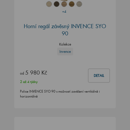
+4
Horní regál závěsný INVENCE SYO
90
Kolekce
Invence
5 980 Kč
od
DETAIL
2 až 4 týdny
Police INVENCE SYO 90 s možností zavěšení vertikálně i
horizontálně