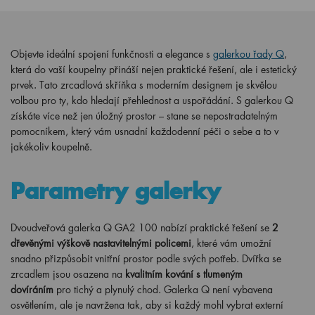
Objevte ideální spojení funkčnosti a elegance s
galerkou řady Q
,
která do vaší koupelny přináší nejen praktické řešení, ale i estetický
prvek. Tato zrcadlová skříňka s moderním designem je skvělou
volbou pro ty, kdo hledají přehlednost a uspořádání. S galerkou Q
získáte více než jen úložný prostor – stane se nepostradatelným
pomocníkem, který vám usnadní každodenní péči o sebe a to v
jakékoliv koupelně.
Parametry galerky
Dvoudveřová galerka Q GA2 100 nabízí praktické řešení se
2
dřevěnými výškově nastavitelnými policemi
, které vám umožní
snadno přizpůsobit vnitřní prostor podle svých potřeb. Dvířka se
zrcadlem jsou osazena na
kvalitním kování s tlumeným
dovíráním
pro tichý a plynulý chod. Galerka Q není vybavena
osvětlením, ale je navržena tak, aby si každý mohl vybrat externí