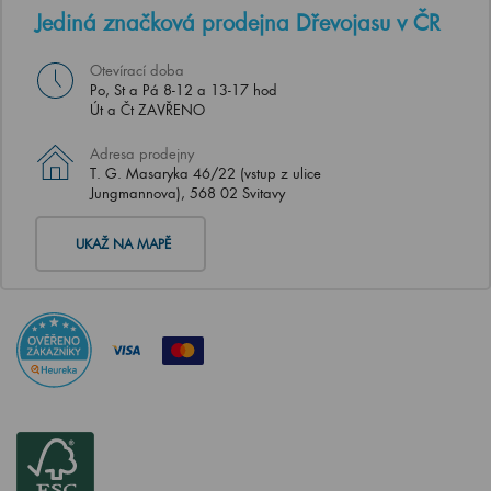
Jediná značková prodejna Dřevojasu v ČR
Otevírací doba
Po, St a Pá 8-12 a 13-17 hod
Út a Čt ZAVŘENO
Adresa prodejny
T. G. Masaryka 46/22 (vstup z ulice
Jungmannova), 568 02 Svitavy
UKAŽ NA MAPĚ