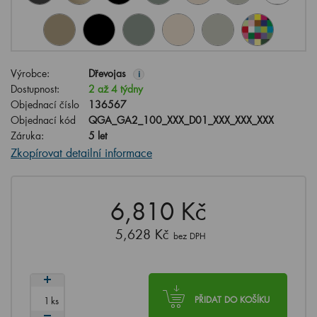
Výrobce:
Dřevojas
i
Dostupnost:
2 až 4 týdny
Objednací číslo
136567
Objednací kód
QGA_GA2_100_XXX_D01_XXX_XXX_XXX
Záruka:
5 let
Zkopírovat detailní informace
6,810 Kč
5,628 Kč
bez DPH
ks
PŘIDAT DO KOŠÍKU