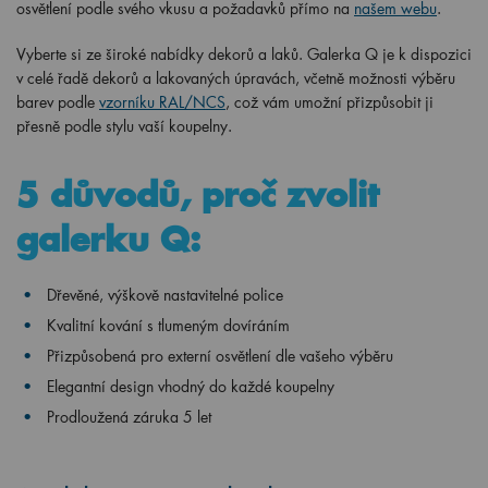
osvětlení podle svého vkusu a požadavků přímo na
našem webu
.
Vyberte si ze široké nabídky dekorů a laků. Galerka Q je k dispozici
v celé řadě dekorů a lakovaných úpravách, včetně možnosti výběru
barev podle
vzorníku RAL/NCS
, což vám umožní přizpůsobit ji
přesně podle stylu vaší koupelny.
5 důvodů, proč zvolit
galerku Q:
Dřevěné, výškově nastavitelné police
Kvalitní kování s tlumeným dovíráním
Přizpůsobená pro externí osvětlení dle vašeho výběru
Elegantní design vhodný do každé koupelny
Prodloužená záruka 5 let