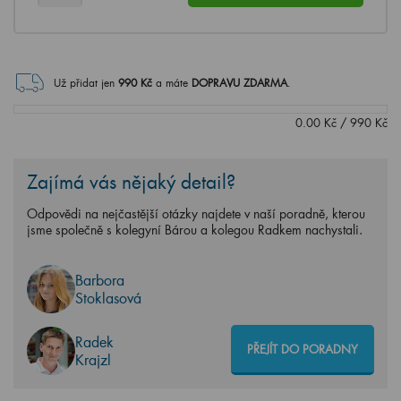
Už přidat jen
990
Kč
a máte
DOPRAVU ZDARMA
.
0.00
Kč
/
990
Kč
Zajímá vás nějaký detail?
Odpovědi na nejčastější otázky najdete v naší poradně, kterou
jsme společně s kolegyní Bárou a kolegou Radkem nachystali.
Barbora
Stoklasová
Radek
PŘEJÍT DO PORADNY
Krajzl