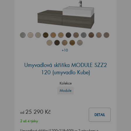
+10
Umyvadlová skříňka MODULE SZZ2
120
(umyvadlo Kube)
Kolekce
Module
25 290 Kč
od
DETAIL
2 až 4 týdny
Umyvadlová skříňka (1200x218x500) se 2 zásuvkami a