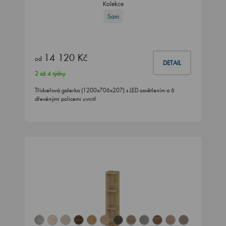
Kolekce
Sani
14 120 Kč
od
DETAIL
2 až 4 týdny
Třídveřová galerka (1200x706x207) s LED osvětlením a 6
dřevěnými policemi uvnitř