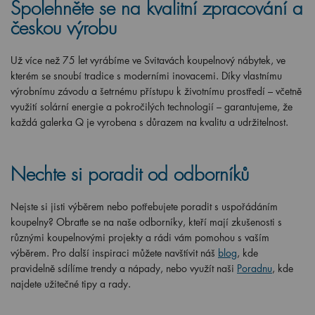
Spolehněte se na kvalitní zpracování a
českou výrobu
Už více než 75 let vyrábíme ve Svitavách koupelnový nábytek, ve
kterém se snoubí tradice s moderními inovacemi. Díky vlastnímu
výrobnímu závodu a šetrnému přístupu k životnímu prostředí – včetně
využití solární energie a pokročilých technologií – garantujeme, že
každá galerka Q je vyrobena s důrazem na kvalitu a udržitelnost.
Nechte si poradit od odborníků
Nejste si jisti výběrem nebo potřebujete poradit s uspořádáním
koupelny? Obraťte se na naše odborníky, kteří mají zkušenosti s
různými koupelnovými projekty a rádi vám pomohou s vaším
výběrem. Pro další inspiraci můžete navštívit náš
blog
, kde
pravidelně sdílíme trendy a nápady, nebo využít naši
Poradnu
, kde
najdete užitečné tipy a rady.