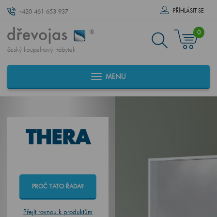
PŘÍHLÁSIT SE
+420 461 653 937
0
český koupelnový nábytek
MENU
THERA
PROČ TATO ŘADA?
Přejít rovnou k produktům