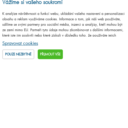
Vážíme si vašeho soukromí
info@drevojas.cz
K analýze návštěvnosti a funkcí webu, ukládání vašeho nastavení a personalizaci
obsahu a reklam využíváme cookies. Informace o tom, jak náš web používáte,
NAPIŠTE VÁŠ DOTAZ
sdílíme se svými partnery pro sociální média, inzerci a analýzy, kteří mohou být
ze zemí mimo EU. Partneři tyto údaje mohou zkombinovat s dalšími informacemi,
které jste jim poskytli nebo které získali v důsledku toho, že používáte jejich
služby.
Podrobné informace
Spravovat cookies
POUZE NEZBYTNÉ
PŘIJMOUT VŠE