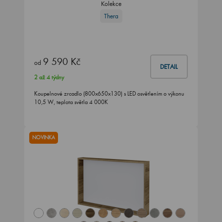
Kolekce
Thera
9 590 Kč
od
DETAIL
2 až 4 týdny
Koupelnové zrcadlo (800x650x130) s LED osvětlením o výkonu
10,5 W, teplota světla 4 000K
NOVINKA