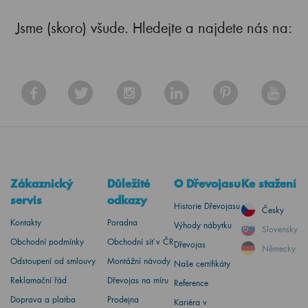
Jsme (skoro) všude. Hledejte a najdete nás na:
Zákaznický
Důležité
O Dřevojasu
Ke stažení
servis
odkazy
Historie Dřevojasu
Česky
Kontakty
Poradna
Výhody nábytku
Slovensky
Obchodní podmínky
Obchodní síť v ČR
Dřevojas
Německy
Odstoupení od smlouvy
Montážní návody
Naše certifikáty
Reklamační řád
Dřevojas na míru
Reference
Doprava a platba
Prodejna
Kariéra v