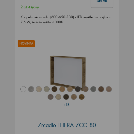
DETAIL
2 až 4 týdny
Koupelnové zrcadlo (600x650x130) s LED osvětlením o výkonu
7,5 W, teplota světla 4 000K
NOVINKA
+18
Zrcadlo THERA ZCO 80