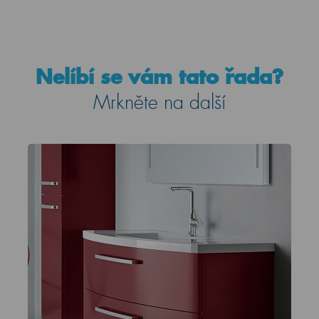
Nelíbí se vám tato řada?
Mrkněte na další