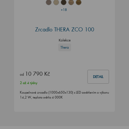
+18
Zrcadlo THERA ZCO 100
Kolekce
Thera
10 790 Kč
od
DETAIL
2 až 4 týdny
Koupelnové zrcadlo (1000x650x130) s LED osvětlením o výkonu
14,2 W, teplota světla 4 000K