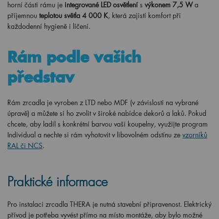
horní části rámu je
integrované LED osvětlení
s
výkonem 7,5 W
a
příjemnou
teplotou světla 4 000 K
, která zajistí komfort při
každodenní hygieně i líčení.
Rám podle vašich
představ
Rám zrcadla je vyroben z LTD nebo MDF (v závislosti na vybrané
úpravě) a můžete si ho zvolit v široké nabídce dekorů a laků. Pokud
chcete, aby ladil s konkrétní barvou vaší koupelny, využijte program
Individual a nechte si rám vyhotovit v libovolném odstínu ze
vzorníků
RAL či NCS
.
Praktické informace
Pro instalaci zrcadla THERA je nutná stavební připravenost. Elektrický
přívod je potřeba vyvést přímo na místo montáže, aby bylo možné