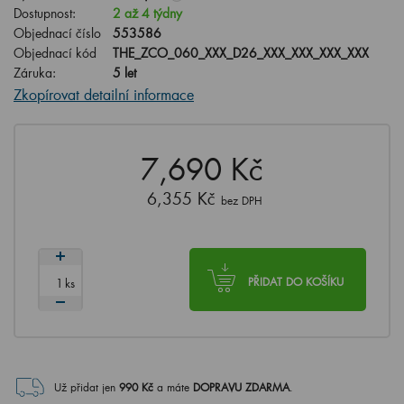
Dostupnost:
2 až 4 týdny
Objednací číslo
553586
Objednací kód
THE_ZCO_060_XXX_D26_XXX_XXX_XXX_XXX
Záruka:
5 let
Zkopírovat detailní informace
7,690 Kč
6,355 Kč
bez DPH
ks
PŘIDAT DO KOŠÍKU
Už přidat jen
990
Kč
a máte
DOPRAVU ZDARMA
.