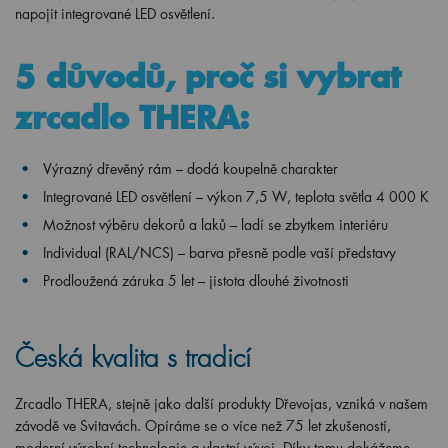
napojit integrované LED osvětlení.
5 důvodů, proč si vybrat
zrcadlo THERA:
Výrazný dřevěný rám – dodá koupelně charakter
Integrované LED osvětlení – výkon 7,5 W, teplota světla 4 000 K
Možnost výběru dekorů a laků – ladí se zbytkem interiéru
Individual (RAL/NCS) – barva přesně podle vaší představy
Prodloužená záruka 5 let – jistota dlouhé životnosti
Česká kvalita s tradicí
Zrcadlo THERA, stejně jako další produkty Dřevojas, vzniká v našem
závodě ve Svitavách. Opíráme se o více než 75 let zkušeností,
moderní výrobní technologie a vlastní vývoj. Díky tomu dokážeme