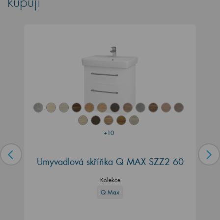
kupují
+10
Umyvadlová skříňka Q MAX SZZ2 60
Kolekce
Q Max