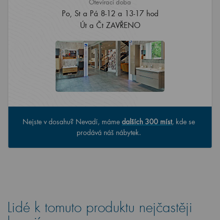
Otevírací doba
Po, St a Pá 8-12 a 13-17 hod
Út a Čt ZAVŘENO
Nejste v dosahu? Nevadí, máme
dalších 300 míst
, kde se
prodává náš nábytek.
Lidé k tomuto produktu nejčastěji