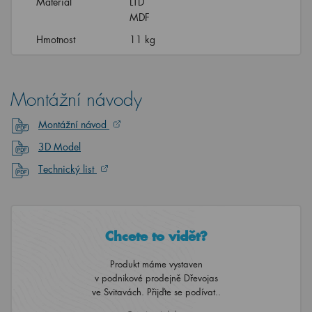
Materiál
LTD
MDF
Hmotnost
11 kg
Montážní návody
Montážní návod
3D Model
Technický list
Chcete to vidět?
Produkt máme vystaven
v podnikové prodejně Dřevojas
ve Svitavách. Přijďte se podívat..