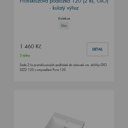
Protiskluzová podložka 120 (2 ks, GIO)
- kulatý výřez
Kolekce
Gio
1 460 Kč
DETAIL
2 týdny
Sada 2 ks protiskluzových podložek do zásuvek um. skříňky GIO
SZZ2 120 s umyvadlem Pura 120