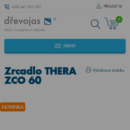
PŘÍHLÁSIT SE
+420 461 653 937
0
český koupelnový nábytek
MENU
Zrcadlo THERA
Vytisknout stránku
ZCO 60
NOVINKA