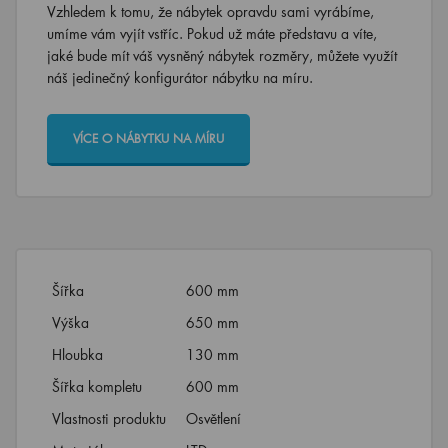
Vzhledem k tomu, že nábytek opravdu sami vyrábíme,
umíme vám vyjít vstříc. Pokud už máte představu a víte,
jaké bude mít váš vysněný nábytek rozměry, můžete využít
náš jedinečný konfigurátor nábytku na míru.
VÍCE O NÁBYTKU NA MÍRU
Šířka
600 mm
Výška
650 mm
Hloubka
130 mm
Šířka kompletu
600 mm
Vlastnosti produktu
Osvětlení