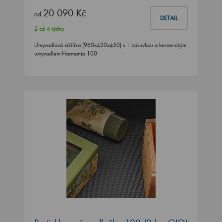
20 090 Kč
od
DETAIL
2 až 4 týdny
Umyvadlová skříňka (960x420x450) s 1 zásuvkou a keramickým
umyvadlem Harmonia 100