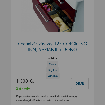
Organizér zásuvky 125 COLOR, BIG
INN, VARIANTE a BONO
Kolekce
Color
Big Inn
Variante
1 330 Kč
DETAIL
2 až 4 týdny
Doplňkový organizér značky Hettich do spodní zásuvky
umyvadlových skříněk o rozměru 125 cm kolekcí…