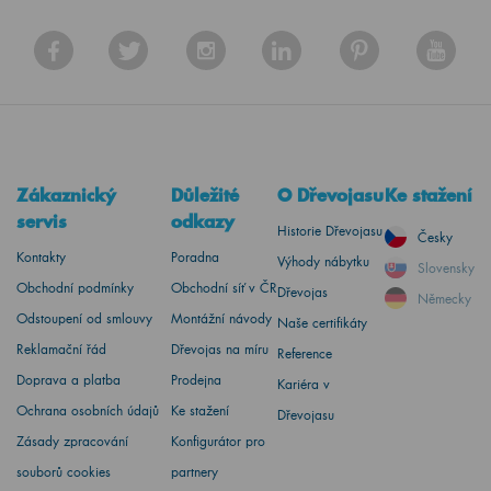
Zákaznický
Důležité
O Dřevojasu
Ke stažení
servis
odkazy
Historie Dřevojasu
Česky
Kontakty
Poradna
Výhody nábytku
Slovensky
Obchodní podmínky
Obchodní síť v ČR
Dřevojas
Německy
Odstoupení od smlouvy
Montážní návody
Naše certifikáty
Reklamační řád
Dřevojas na míru
Reference
Doprava a platba
Prodejna
Kariéra v
Ochrana osobních údajů
Ke stažení
Dřevojasu
Zásady zpracování
Konfigurátor pro
souborů cookies
partnery