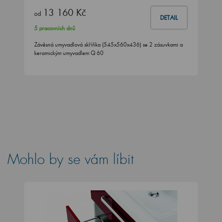
13 160 Kč
od
DETAIL
5 pracovních dnů
Závěsná umyvadlová skříňka (545x560x436) se 2 zásuvkami a
keramickým umyvadlem Q 60
Mohlo by se vám líbit