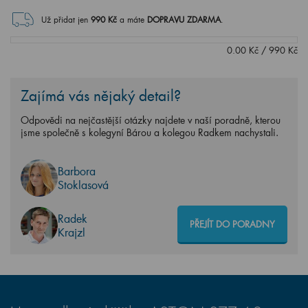
Už přidat jen
990
Kč
a máte
DOPRAVU ZDARMA
.
0.00
Kč
/
990
Kč
Zajímá vás nějaký detail?
Odpovědi na nejčastější otázky najdete v naší poradně, kterou
jsme společně s kolegyní Bárou a kolegou Radkem nachystali.
Barbora
Stoklasová
Radek
PŘEJÍT DO PORADNY
Krajzl