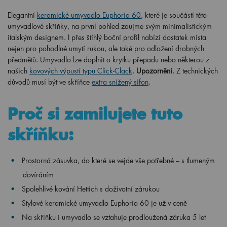
Elegantní
keramické umyvadlo Euphoria 60
, které je součástí této
umyvadlové skříňky, na první pohled zaujme svým minimalistickým
italským designem. I přes štíhlý boční profil nabízí dostatek místa
nejen pro pohodlné umytí rukou, ale také pro odložení drobných
předmětů. Umyvadlo lze doplnit o krytku přepadu nebo některou z
našich
kovových výpustí typu Click-Clack
.
Upozornění
. Z technických
důvodů musí být ve skříňce
extra snížený sifon
.
Proč si zamilujete tuto
skříňku:
Prostorná zásuvka, do které se vejde vše potřebné – s tlumeným
dovíráním
Spolehlivé kování Hettich s doživotní zárukou
Stylové keramické umyvadlo Euphoria 60 je už v ceně
Na skříňku i umyvadlo se vztahuje prodloužená záruka 5 let