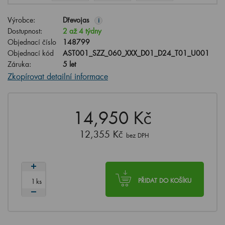
Výrobce:
Dřevojas
i
Dostupnost:
2 až 4 týdny
Objednací číslo
148799
Objednací kód
AST001_SZZ_060_XXX_D01_D24_T01_U001
Záruka:
5 let
Zkopírovat detailní informace
14,950 Kč
12,355 Kč
bez DPH
ks
PŘIDAT DO KOŠÍKU