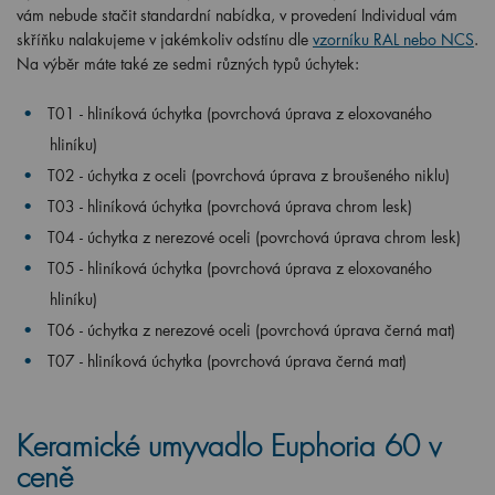
vám nebude stačit standardní nabídka, v provedení Individual vám
skříňku nalakujeme v jakémkoliv odstínu dle
vzorníku RAL nebo NCS
.
Na výběr máte také ze sedmi různých typů úchytek:
T01 - hliníková úchytka (povrchová úprava z eloxovaného
hliníku)
T02 - úchytka z oceli (povrchová úprava z broušeného niklu)
T03 - hliníková úchytka (povrchová úprava chrom lesk)
T04 - úchytka z nerezové oceli (povrchová úprava chrom lesk)
T05 - hliníková úchytka (povrchová úprava z eloxovaného
hliníku)
T06 - úchytka z nerezové oceli (povrchová úprava černá mat)
T07 - hliníková úchytka (povrchová úprava černá mat)
Keramické umyvadlo Euphoria 60 v
ceně