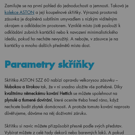
Zamilujte se na první pohled do jednoduchosti a jemnosti. Taková je
kolekce ASTON
a její koupelnové skříňky. Výrazná prostorná
zásuvka je doplněná subtilním umyvadlem s nízkým viditelným
okrajem a odkládacím prostorem. Vzniklé místo jistě poslouží k
odkládání zubních kartáčků nebo k navození minimalistického
ideálu, pokud ho necháte nevyužitý. A nebojte, v zásuvce je na
kartáčky a mnoho dalších předmětů místa dost.
Parametry skříňky
Skříňka ASTON SZZ 60 nabízí opravdu velkorysou zásuvku –
hlubokou a širokou
tak, že v ní snadno uložíte vše potřebné. Díky
kvalitnímu německému kování Hettich
se můžete spolehnout na
plynulé a tlumené dovírání
, které oceníte třeba hned ráno, když
nechcete budit zbytek domácnosti. A protože tomuto kování naprosto
důvěřujeme, dáváme na něj doživotní záruku.
Skříňku si navíc můžete přizpůsobit přesně podle svých představ.
Vybírat můžete z celé řady dekorů nebo barevných laků. A pokud