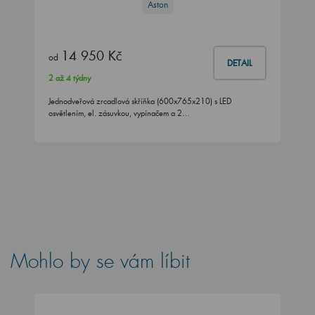
Aston
14 950 Kč
od
DETAIL
2 až 4 týdny
Jednodveřová zrcadlová skříňka (600x765x210) s LED
osvětlením, el. zásuvkou, vypínačem a 2…
Mohlo by se vám líbit