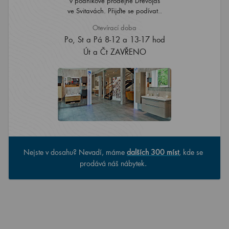
v podnikové prodejně Dřevojas
ve Svitavách. Přijďte se podívat..
Otevírací doba
Po, St a Pá 8-12 a 13-17 hod
Út a Čt ZAVŘENO
Nejste v dosahu? Nevadí, máme
dalších 300 míst
, kde se
prodává náš nábytek.