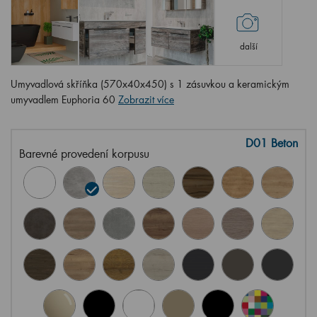
další
Umyvadlová skříňka (570x40x450) s 1 zásuvkou a keramickým
umyvadlem Euphoria 60
Zobrazit více
D01 Beton
Barevné provedení korpusu