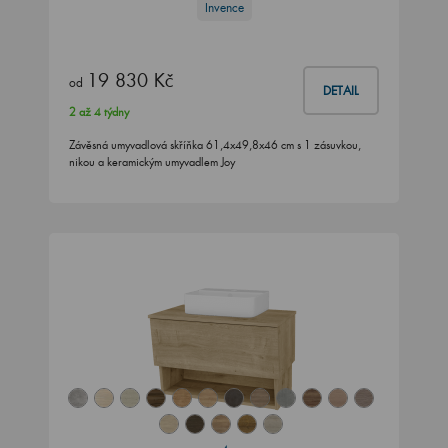
Invence
19 830 Kč
od
DETAIL
2 až 4 týdny
Závěsná umyvadlová skříňka 61,4x49,8x46 cm s 1 zásuvkou,
nikou a keramickým umyvadlem Joy