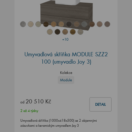
+10
Umyvadlová skříňka MODULE SZZ2
100
(umyvadlo Joy 3)
Kolekce
Module
20 510 Kč
od
DETAIL
2 až 4 týdny
Umyvadlová skříňka (1000x418x500) se 2 objemnými
zásuvkami a keramickým umyvadlem Joy 3