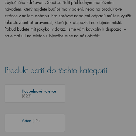
zbytečného zdržování. Stačí se řídit přehledným montážním
návodem, který najdete buď přímo v balení, nebo na produktové
stránce v našem e-shopu. Pro správné napojení odpadů můžete využít
také stavební připravenost, která je k dispozici na stejném místě.
Pokud budete mít jakýkoliv dotaz, jsme vám kdykoliv k dispozici –
na e-mailu i na telefonu. Neváhejte se na nás obrátit.
Produkt patří do těchto kategorií
Koupelnové kolekce
(823)
Aston
(12)