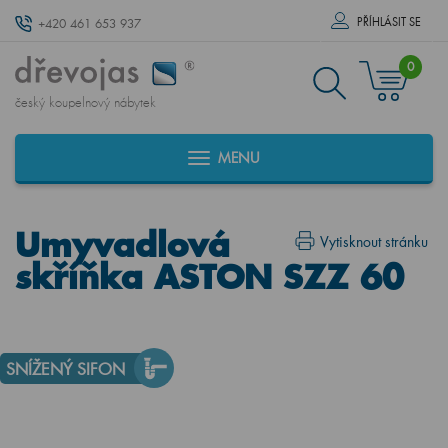
PŘÍHLÁSIT SE
+420 461 653 937
0
český koupelnový nábytek
MENU
Umyvadlová
Vytisknout stránku
skříňka ASTON SZZ 60
SNÍŽENÝ SIFON