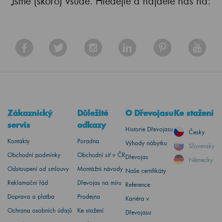
Jsme (skoro) všude. Hledejte a najdete nás na:
Zákaznický
Důležité
O Dřevojasu
Ke stažení
servis
odkazy
Historie Dřevojasu
Česky
Kontakty
Poradna
Výhody nábytku
Slovensky
Obchodní podmínky
Obchodní síť v ČR
Dřevojas
Německy
Odstoupení od smlouvy
Montážní návody
Naše certifikáty
Reklamační řád
Dřevojas na míru
Reference
Doprava a platba
Prodejna
Kariéra v
Ochrana osobních údajů
Ke stažení
Dřevojasu