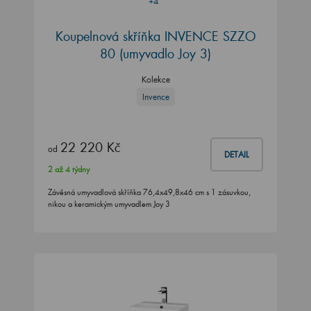
+4
Koupelnová skříňka INVENCE SZZO
80 (umyvadlo Joy 3)
Kolekce
Invence
22 220 Kč
od
DETAIL
2 až 4 týdny
Závěsná umyvadlová skříňka 76,4x49,8x46 cm s 1 zásuvkou,
nikou a keramickým umyvadlem Joy 3