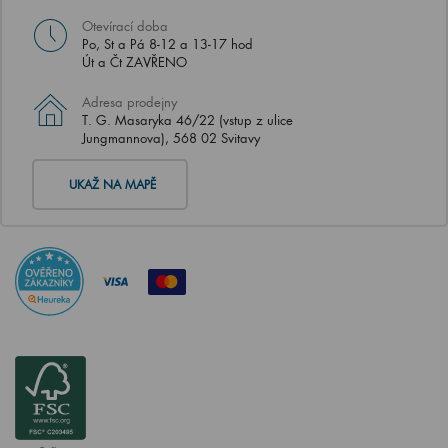
Otevírací doba
Po, St a Pá 8-12 a 13-17 hod
Út a Čt ZAVŘENO
Adresa prodejny
T. G. Masaryka 46/22 (vstup z ulice
Jungmannova), 568 02 Svitavy
UKAŽ NA MAPĚ