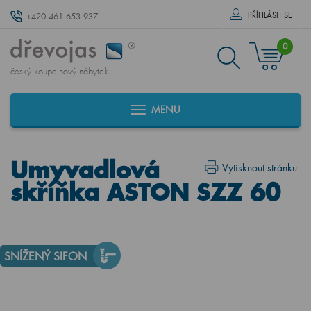
PŘÍHLÁSIT SE
+420 461 653 937
0
český koupelnový nábytek
MENU
Umyvadlová
Vytisknout stránku
skříňka ASTON SZZ 60
SNÍŽENÝ SIFON