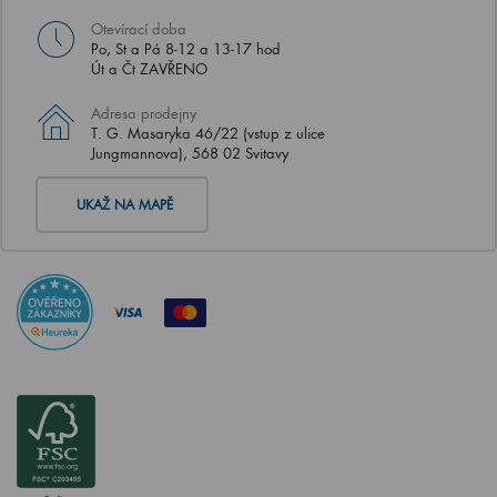
Otevírací doba
Po, St a Pá 8-12 a 13-17 hod
Út a Čt ZAVŘENO
Adresa prodejny
T. G. Masaryka 46/22 (vstup z ulice
Jungmannova), 568 02 Svitavy
UKAŽ NA MAPĚ