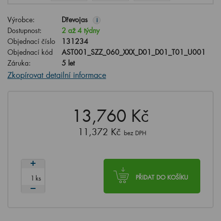
Výrobce:
Dřevojas
i
Dostupnost:
2 až 4 týdny
Objednací číslo
131234
Objednací kód
AST001_SZZ_060_XXX_D01_D01_T01_U001
Záruka:
5 let
Zkopírovat detailní informace
13,760 Kč
11,372 Kč
bez DPH
ks
PŘIDAT DO KOŠÍKU