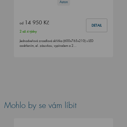
Aston
14 950 Kč
od
DETAIL
2 až 4 týdny
Jednodveřová zrcadlová skříňka (600x765x210) s LED
osvětlením, el. zásuvkou, vypínačem a 2…
Mohlo by se vám líbit