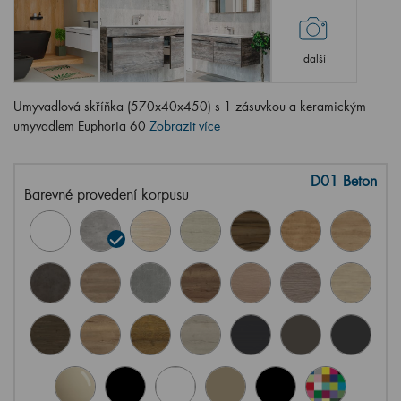
další
Umyvadlová skříňka (570x40x450) s 1 zásuvkou a keramickým
umyvadlem Euphoria 60
Zobrazit více
D01 Beton
Barevné provedení korpusu