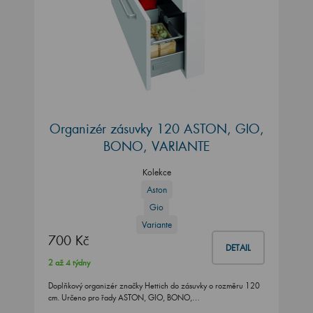
Organizér zásuvky 120 ASTON, GIO,
BONO, VARIANTE
Kolekce
Aston
Gio
Variante
700 Kč
DETAIL
2 až 4 týdny
Doplňkový organizér značky Hettich do zásuvky o rozměru 120
cm. Určeno pro řady ASTON, GIO, BONO,…