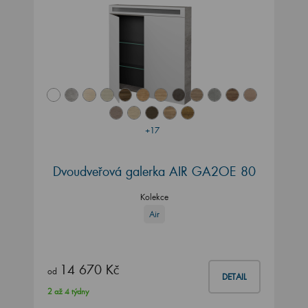
+17
Dvoudveřová galerka AIR GA2OE 80
Kolekce
Air
14 670 Kč
od
DETAIL
2 až 4 týdny