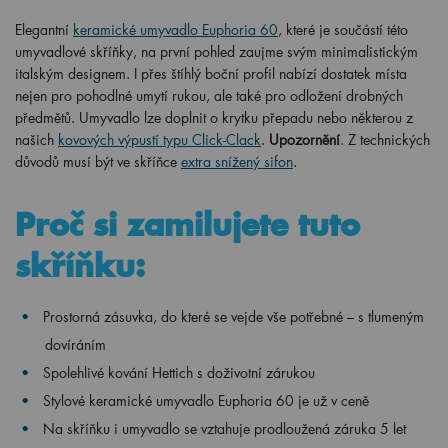
Elegantní
keramické umyvadlo Euphoria 60
, které je součástí této
umyvadlové skříňky, na první pohled zaujme svým minimalistickým
italským designem. I přes štíhlý boční profil nabízí dostatek místa
nejen pro pohodlné umytí rukou, ale také pro odložení drobných
předmětů. Umyvadlo lze doplnit o krytku přepadu nebo některou z
našich
kovových výpustí typu Click-Clack
.
Upozornění
. Z technických
důvodů musí být ve skříňce
extra snížený sifon
.
Proč si zamilujete tuto
skříňku:
Prostorná zásuvka, do které se vejde vše potřebné – s tlumeným
dovíráním
Spolehlivé kování Hettich s doživotní zárukou
Stylové keramické umyvadlo Euphoria 60 je už v ceně
Na skříňku i umyvadlo se vztahuje prodloužená záruka 5 let