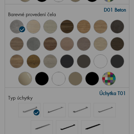
D01 Beton
Barevné provedení čela
Úchytka T01
Typ úchytky