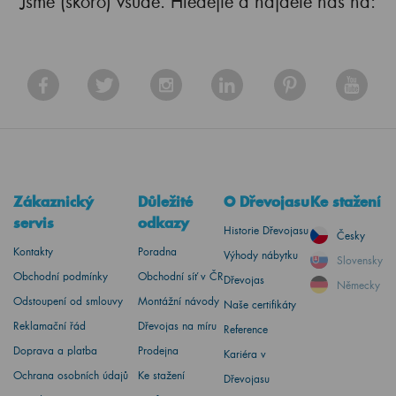
Jsme (skoro) všude. Hledejte a najdete nás na:
Zákaznický
Důležité
O Dřevojasu
Ke stažení
servis
odkazy
Historie Dřevojasu
Česky
Kontakty
Poradna
Výhody nábytku
Slovensky
Obchodní podmínky
Obchodní síť v ČR
Dřevojas
Německy
Odstoupení od smlouvy
Montážní návody
Naše certifikáty
Reklamační řád
Dřevojas na míru
Reference
Doprava a platba
Prodejna
Kariéra v
Ochrana osobních údajů
Ke stažení
Dřevojasu