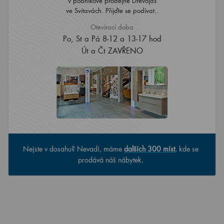
v podnikové prodejně Dřevojas
ve Svitavách. Přijďte se podívat..
Otevírací doba
Po, St a Pá 8-12 a 13-17 hod
Út a Čt ZAVŘENO
Nejste v dosahu? Nevadí, máme
dalších 300 míst
, kde se
prodává náš nábytek.