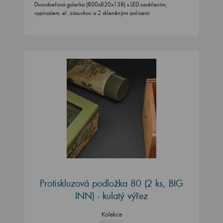
Dvoudveřová galerka (800x820x138) s LED osvětlením,
vypínačem. el. zásuvkou a 2 skleněnými policemi
Protiskluzová podložka 80 (2 ks, BIG
INN) - kulatý výřez
Kolekce