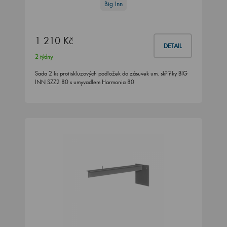
Big Inn
1 210 Kč
DETAIL
2 týdny
Sada 2 ks protiskluzových podložek do zásuvek um. skříňky BIG
INN SZZ2 80 s umyvadlem Harmonia 80