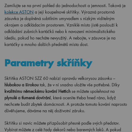
Zamilujte se na první pohled do jednoduchosti a jemnosti. Taková je
kolekce ASTON
a její koupelnové skříňky. Výrazná prostorná
zásuvka je doplněná subtilním umyvadlem s nízkým viditelným
okrajem a odkládacím prostorem. Vzniklé místo jistě poslouží k
odkládání zubních kartáčků nebo k navození minimalistického
ideálu, pokud ho necháte nevyužitý. A nebojte, v zásuvce je na
kartáčky a mnoho dalších předmětů místa dost.
Parametry skříňky
Skříňka ASTON SZZ 60 nabízí opravdu velkorysou zásuvku –
hlubokou a širokou
tak, že v ní snadno uložíte vše potřebné. Díky
kvalitnímu německému kování Hettich
se můžete spolehnout na
plynulé a tlumené dovírání
, které oceníte třeba hned ráno, když
nechcete budit zbytek domácnosti. A protože tomuto kování naprosto
důvěřujeme, dáváme na něj doživotní záruku.
Skříňku si navíc můžete přizpůsobit přesně podle svých představ.
Vybírat můžete z celé řady dekorů nebo barevných laků. A pokud