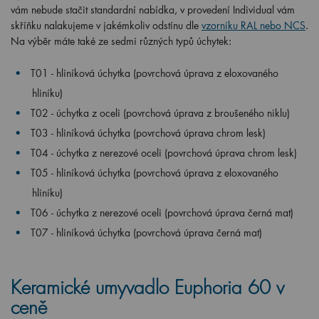
vám nebude stačit standardní nabídka, v provedení Individual vám
skříňku nalakujeme v jakémkoliv odstínu dle
vzorníku RAL nebo NCS
.
Na výběr máte také ze sedmi různých typů úchytek:
T01 - hliníková úchytka (povrchová úprava z eloxovaného
hliníku)
T02 - úchytka z oceli (povrchová úprava z broušeného niklu)
T03 - hliníková úchytka (povrchová úprava chrom lesk)
T04 - úchytka z nerezové oceli (povrchová úprava chrom lesk)
T05 - hliníková úchytka (povrchová úprava z eloxovaného
hliníku)
T06 - úchytka z nerezové oceli (povrchová úprava černá mat)
T07 - hliníková úchytka (povrchová úprava černá mat)
Keramické umyvadlo Euphoria 60 v
ceně