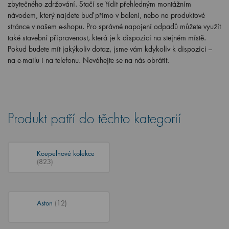
zbytečného zdržování. Stačí se řídit přehledným montážním
návodem, který najdete buď přímo v balení, nebo na produktové
stránce v našem e-shopu. Pro správné napojení odpadů můžete využít
také stavební připravenost, která je k dispozici na stejném místě.
Pokud budete mít jakýkoliv dotaz, jsme vám kdykoliv k dispozici –
na e-mailu i na telefonu. Neváhejte se na nás obrátit.
Produkt patří do těchto kategorií
Koupelnové kolekce
(823)
Aston
(12)