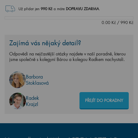
Už přidat jen
990
Kč
a máte
DOPRAVU ZDARMA
.
0.00
Kč
/
990
Kč
Zajímá vás nějaký detail?
Odpovědi na nejčastější otázky najdete v naší poradně, kterou
jsme společně s kolegyní Bárou a kolegou Radkem nachystali.
Barbora
Stoklasová
Radek
PŘEJÍT DO PORADNY
Krajzl