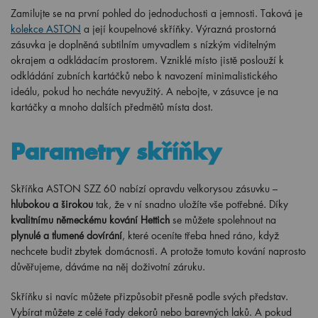
Zamilujte se na první pohled do jednoduchosti a jemnosti. Taková je
kolekce ASTON
a její koupelnové skříňky. Výrazná prostorná
zásuvka je doplněná subtilním umyvadlem s nízkým viditelným
okrajem a odkládacím prostorem. Vzniklé místo jistě poslouží k
odkládání zubních kartáčků nebo k navození minimalistického
ideálu, pokud ho necháte nevyužitý. A nebojte, v zásuvce je na
kartáčky a mnoho dalších předmětů místa dost.
Parametry skříňky
Skříňka ASTON SZZ 60 nabízí opravdu velkorysou zásuvku –
hlubokou a širokou
tak, že v ní snadno uložíte vše potřebné. Díky
kvalitnímu německému kování Hettich
se můžete spolehnout na
plynulé a tlumené dovírání
, které oceníte třeba hned ráno, když
nechcete budit zbytek domácnosti. A protože tomuto kování naprosto
důvěřujeme, dáváme na něj doživotní záruku.
Skříňku si navíc můžete přizpůsobit přesně podle svých představ.
Vybírat můžete z celé řady dekorů nebo barevných laků. A pokud