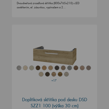
Dvoudveřová zrcadlová skříňka (800x765x210) s LED
osvětlením, el. zásuvkou, vypínačem a 2…
+17
Doplňková skříňka pod desku DSD
SZZ1 100 (výška 30 cm)