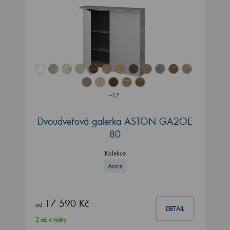
+17
Dvoudveřová galerka ASTON GA2OE
80
Kolekce
Aston
17 590 Kč
od
DETAIL
2 až 4 týdny