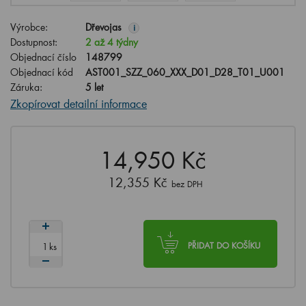
Výrobce:
Dřevojas
i
Dostupnost:
2 až 4 týdny
Objednací číslo
148799
Objednací kód
AST001_SZZ_060_XXX_D01_D28_T01_U001
Záruka:
5 let
Zkopírovat detailní informace
14,950 Kč
12,355 Kč
bez DPH
ks
PŘIDAT DO KOŠÍKU