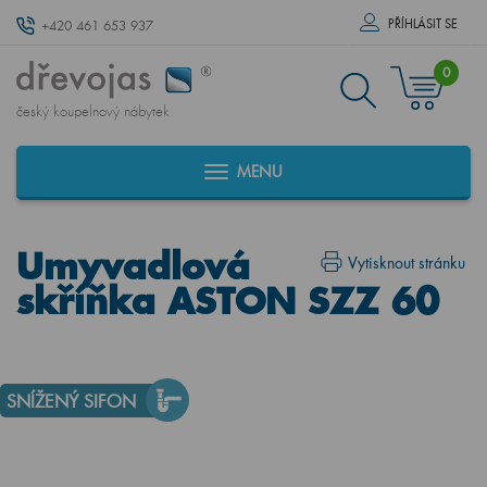
PŘÍHLÁSIT SE
+420 461 653 937
0
český koupelnový nábytek
MENU
Umyvadlová
Vytisknout stránku
skříňka ASTON SZZ 60
SNÍŽENÝ SIFON