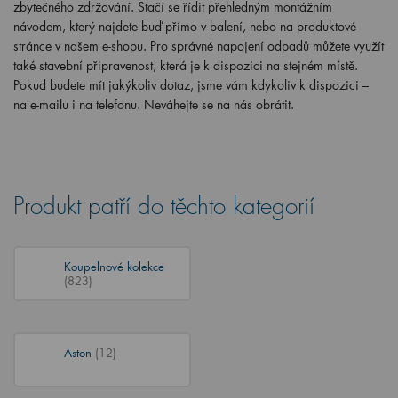
zbytečného zdržování. Stačí se řídit přehledným montážním
návodem, který najdete buď přímo v balení, nebo na produktové
stránce v našem e-shopu. Pro správné napojení odpadů můžete využít
také stavební připravenost, která je k dispozici na stejném místě.
Pokud budete mít jakýkoliv dotaz, jsme vám kdykoliv k dispozici –
na e-mailu i na telefonu. Neváhejte se na nás obrátit.
Produkt patří do těchto kategorií
Koupelnové kolekce
(823)
Aston
(12)