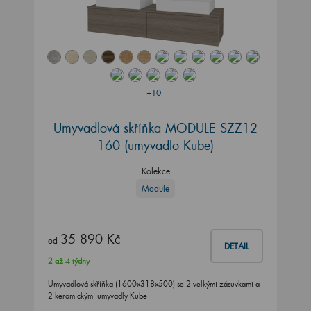
+10
Umyvadlová skříňka MODULE SZZ12
160
(umyvadlo Kube)
Kolekce
Module
35 890 Kč
od
DETAIL
2 až 4 týdny
Umyvadlová skříňka (1600x318x500) se 2 velkými zásuvkami a
2 keramickými umyvadly Kube