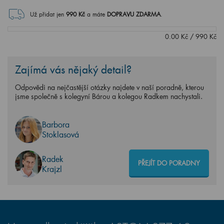
Už přidat jen
990
Kč
a máte
DOPRAVU ZDARMA
.
0.00
Kč
/
990
Kč
Zajímá vás nějaký detail?
Odpovědi na nejčastější otázky najdete v naší poradně, kterou
jsme společně s kolegyní Bárou a kolegou Radkem nachystali.
Barbora
Stoklasová
Radek
PŘEJÍT DO PORADNY
Krajzl