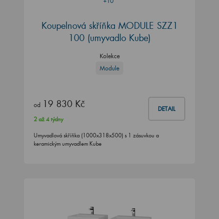
+10
Koupelnová skříňka MODULE SZZ1
100
(umyvadlo Kube)
Kolekce
Module
19 830 Kč
od
DETAIL
2 až 4 týdny
Umyvadlová skříňka (1000x318x500) s 1 zásuvkou a
keramickým umyvadlem Kube