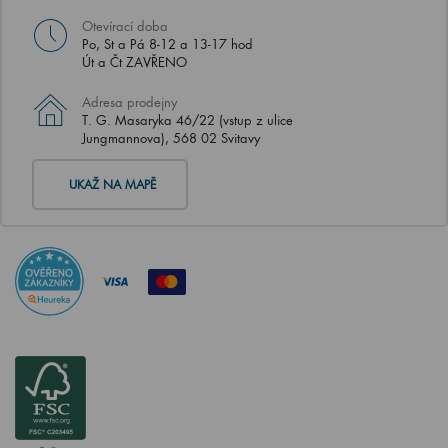
Otevírací doba
Po, St a Pá 8-12 a 13-17 hod
Út a Čt ZAVŘENO
Adresa prodejny
T. G. Masaryka 46/22 (vstup z ulice
Jungmannova), 568 02 Svitavy
UKAŽ NA MAPĚ