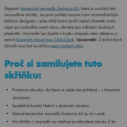
Elegantní
keramické umyvadlo Euphoria 60
, které je součástí této
umyvadlové skříňky, na první pohled zaujme svým minimalistickým
italským designem. I přes štíhlý boční profil nabízí dostatek místa
nejen pro pohodlné umytí rukou, ale také pro odložení drobných
předmětů. Umyvadlo lze doplnit o krytku přepadu nebo některou z
našich
kovových výpustí typu Click-Clack
.
Upozornění
. Z technických
důvodů musí být ve skříňce
extra snížený sifon
.
Proč si zamilujete tuto
skříňku:
Prostorná zásuvka, do které se vejde vše potřebné – s tlumeným
dovíráním
Spolehlivé kování Hettich s doživotní zárukou
Stylové keramické umyvadlo Euphoria 60 je už v ceně
Na skříňku i umyvadlo se vztahuje prodloužená záruka 5 let