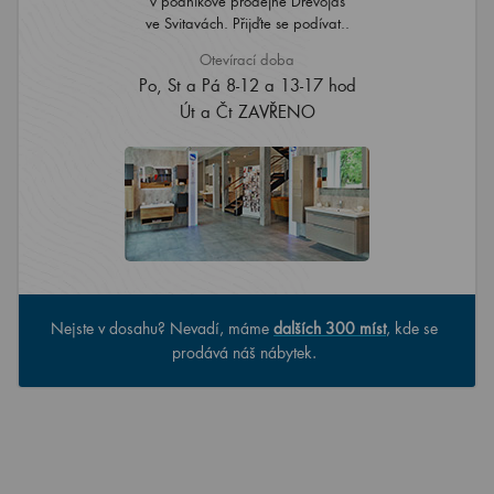
v podnikové prodejně Dřevojas
ve Svitavách. Přijďte se podívat..
Otevírací doba
Po, St a Pá 8-12 a 13-17 hod
Út a Čt ZAVŘENO
Nejste v dosahu? Nevadí, máme
dalších 300 míst
, kde se
prodává náš nábytek.