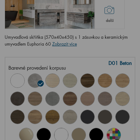
další
Umyvadlová skříňka (570x40x450) s 1 zásuvkou a keramickým
umyvadlem Euphoria 60
Zobrazit více
D01 Beton
Barevné provedení korpusu