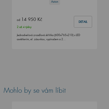
Aston
14 950 Kč
od
DETAIL
2 až 4 týdny
Jednodveřová zrcadlová skříňka (600x765x210) s LED
osvětlením, el. zásuvkou, vypínačem a 2…
Mohlo by se vám líbit