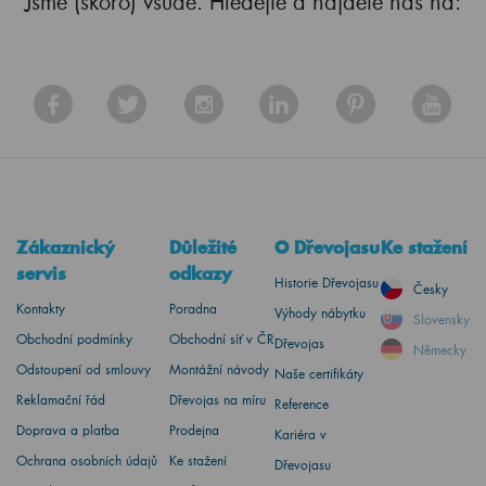
Jsme (skoro) všude. Hledejte a najdete nás na:
Zákaznický
Důležité
O Dřevojasu
Ke stažení
servis
odkazy
Historie Dřevojasu
Česky
Kontakty
Poradna
Výhody nábytku
Slovensky
Obchodní podmínky
Obchodní síť v ČR
Dřevojas
Německy
Odstoupení od smlouvy
Montážní návody
Naše certifikáty
Reklamační řád
Dřevojas na míru
Reference
Doprava a platba
Prodejna
Kariéra v
Ochrana osobních údajů
Ke stažení
Dřevojasu