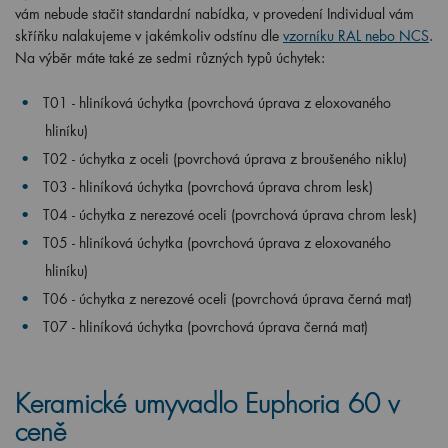
vám nebude stačit standardní nabídka, v provedení Individual vám
skříňku nalakujeme v jakémkoliv odstínu dle
vzorníku RAL nebo NCS
.
Na výběr máte také ze sedmi různých typů úchytek:
T01 - hliníková úchytka (povrchová úprava z eloxovaného
hliníku)
T02 - úchytka z oceli (povrchová úprava z broušeného niklu)
T03 - hliníková úchytka (povrchová úprava chrom lesk)
T04 - úchytka z nerezové oceli (povrchová úprava chrom lesk)
T05 - hliníková úchytka (povrchová úprava z eloxovaného
hliníku)
T06 - úchytka z nerezové oceli (povrchová úprava černá mat)
T07 - hliníková úchytka (povrchová úprava černá mat)
Keramické umyvadlo Euphoria 60 v
ceně