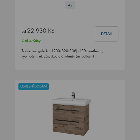
Air
22 930 Kč
od
DETAIL
2 až 4 týdny
Třídveřová galerka (1200x820x138) s LED osvětlením,
vypínačem. el. zásuvkou a 6 skleněnými policemi
EXPRESNÍ DODÁNÍ