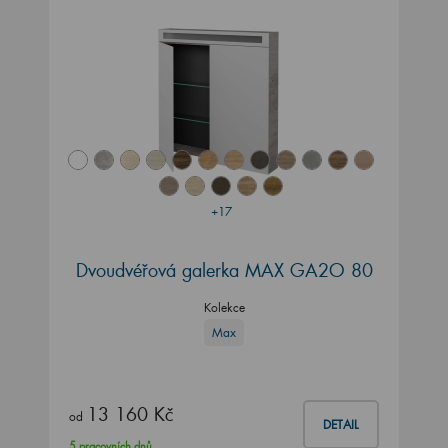
+17
Dvoudvéřová galerka MAX GA2O 80
Kolekce
Max
13 160 Kč
od
DETAIL
5 pracovních dnů