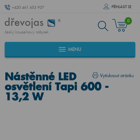
PŘÍHLÁSIT SE
+420 461 653 937
0
český koupelnový nábytek
MENU
Nástěnné LED
Vytisknout stránku
osvětlení Tapi 600 -
13,2 W