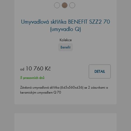
Umyvadlová skříňka BENEFIT SZZ2 70
(umyvadlo Q)
Kolekce
Benefit
10 760 Kč
od
DETAIL
5 pracovních dnů
Závěsná umyvadlová skříňka (645x560x436) se 2 zásuvkami a
keramickým umyvadlem Q 70