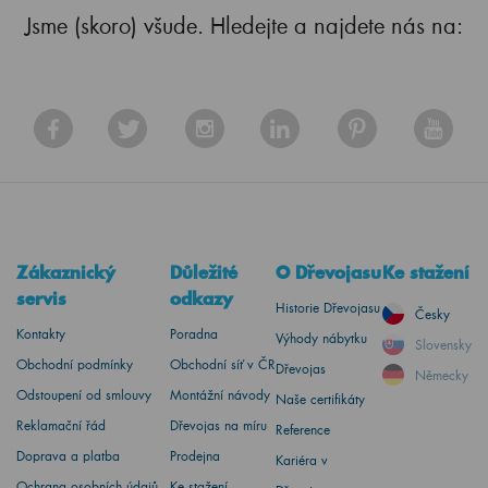
Jsme (skoro) všude. Hledejte a najdete nás na:
Zákaznický
Důležité
O Dřevojasu
Ke stažení
servis
odkazy
Historie Dřevojasu
Česky
Kontakty
Poradna
Výhody nábytku
Slovensky
Obchodní podmínky
Obchodní síť v ČR
Dřevojas
Německy
Odstoupení od smlouvy
Montážní návody
Naše certifikáty
Reklamační řád
Dřevojas na míru
Reference
Doprava a platba
Prodejna
Kariéra v
Ochrana osobních údajů
Ke stažení