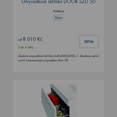
Umyvadlová skříňka DOOR SZD 50
Kolekce
Door
8 010 Kč
od
DETAIL
2 až 4 týdny
Závěsná umyvadlová skříňka (440x560x350) s 1 dřevěnou policí
uvnitř a keramickým umyvadlem Mini 50