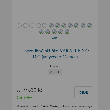
+10
Umyvadlová skříňka VARIANTE SZZ
100
(umyvadlo Glance)
Kolekce
Variante
19 830 Kč
od
DETAIL
2 až 4 týdny
Umyvadlová skříňka (940x350x440) s 1 zásuvkou a keramickým