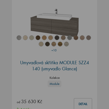
+10
Umyvadlová skříňka MODULE SZZ4
140
(umyvadlo Glance)
Kolekce
Module
35 630 Kč
od
DETAIL