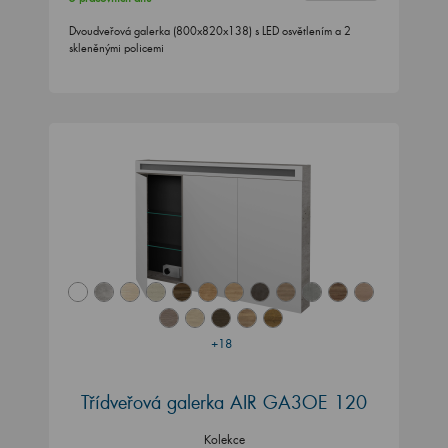
Dvoudveřová galerka (800x820x138) s LED osvětlením a 2
skleněnými policemi
+18
Třídveřová galerka AIR GA3OE 120
Kolekce