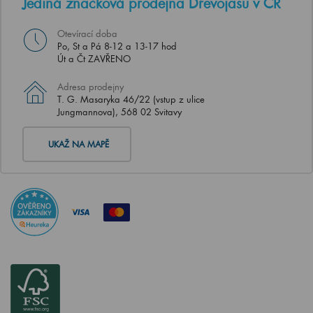
Jediná značková prodejna Dřevojasu v ČR
Otevírací doba
Po, St a Pá 8-12 a 13-17 hod
Út a Čt ZAVŘENO
Adresa prodejny
T. G. Masaryka 46/22 (vstup z ulice
Jungmannova), 568 02 Svitavy
UKAŽ NA MAPĚ