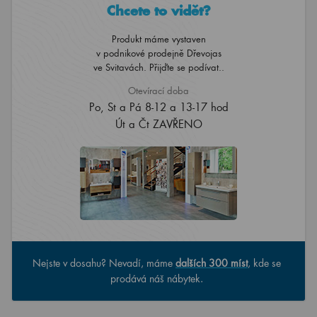
Chcete to vidět?
Produkt máme vystaven
v podnikové prodejně Dřevojas
ve Svitavách. Přijďte se podívat..
Otevírací doba
Po, St a Pá 8-12 a 13-17 hod
Út a Čt ZAVŘENO
Nejste v dosahu? Nevadí, máme
dalších 300 míst
, kde se
prodává náš nábytek.