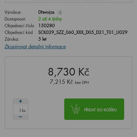
Výrobce:
Dřevojas
i
Dostupnost:
2 až 4 týdny
Objednací číslo
150280
Objednací kód
SOL029_SZZ_060_XXX_D05_D21_T01_U029
Záruka:
5 let
Zkopírovat detailní informace
8,730 Kč
7,215 Kč
bez DPH
ks
PŘIDAT DO KOŠÍKU