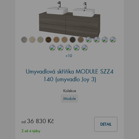
+10
Umyvadlová skříňka MODULE SZZ4
140
(umyvadlo Joy 3)
Kolekce
Module
36 830 Kč
od
DETAIL
2 až 4 týdny