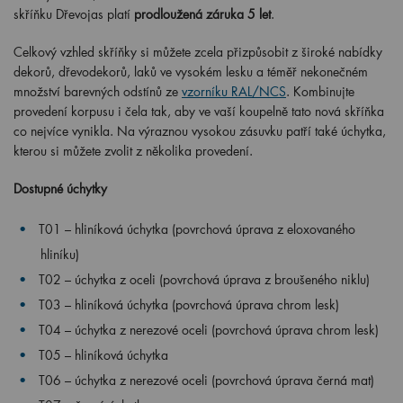
skříňku Dřevojas platí
prodloužená záruka 5 let
.
Celkový vzhled skříňky si můžete zcela přizpůsobit z široké nabídky
dekorů, dřevodekorů, laků ve vysokém lesku a téměř nekonečném
množství barevných odstínů ze
vzorníku RAL/NCS
. Kombinujte
provedení korpusu i čela tak, aby ve vaší koupelně tato nová skříňka
co nejvíce vynikla. Na výraznou vysokou zásuvku patří také úchytka,
kterou si můžete zvolit z několika provedení.
Dostupné úchytky
T01 – hliníková úchytka (povrchová úprava z eloxovaného
hliníku)
T02 – úchytka z oceli (povrchová úprava z broušeného niklu)
T03 – hliníková úchytka (povrchová úprava chrom lesk)
T04 – úchytka z nerezové oceli (povrchová úprava chrom lesk)
T05 – hliníková úchytka
T06 – úchytka z nerezové oceli (povrchová úprava černá mat)