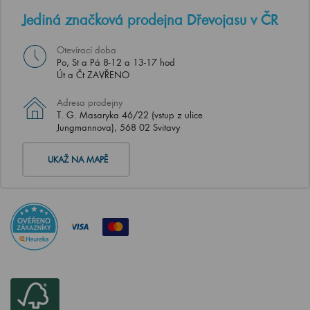
Jediná značková prodejna Dřevojasu v ČR
Otevírací doba
Po, St a Pá 8-12 a 13-17 hod
Út a Čt ZAVŘENO
Adresa prodejny
T. G. Masaryka 46/22 (vstup z ulice
Jungmannova), 568 02 Svitavy
UKAŽ NA MAPĚ