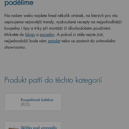
podělíme
Na našem webu najdete hned několik stránek, na kterých pro vás
sepisujeme nejnovější trendy, vyzkoušené recepty na nejpohodlnější
koupelny i tipy a triky při montáži či dlouhodobém používání.
Mrkněte do
blogu
a
poradny
. A pokud si stále nejste jisti,
nejjednodušší bude nám
zavolat
nebo se zastavit do svitavského
showroomu.
Produkt patří do těchto kategorií
Koupelnové kolekce
(823)
Skříňky pod umyvadlo