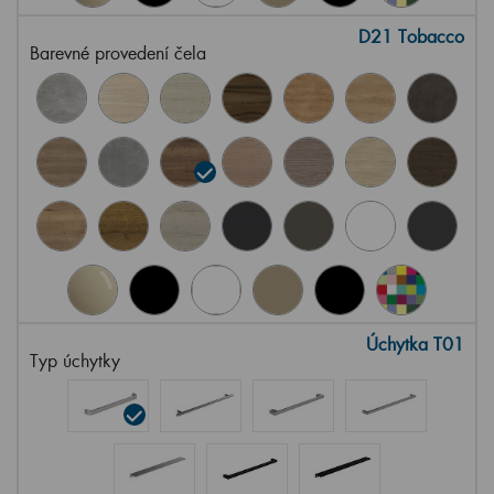
D21 Tobacco
Barevné provedení čela
Úchytka T01
Typ úchytky