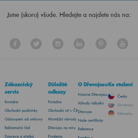
Jsme (skoro) všude. Hledejte a najdete nás na:
Zákaznický
Důležité
O Dřevojasu
Ke stažení
servis
odkazy
Historie Dřevojasu
Česky
Kontakty
Poradna
Výhody nábytku
Slovensky
Obchodní podmínky
Obchodní síť v ČR
Dřevojas
Německy
Odstoupení od smlouvy
Montážní návody
Naše certifikáty
Reklamační řád
Dřevojas na míru
Reference
Doprava a platba
Prodejna
Kariéra v