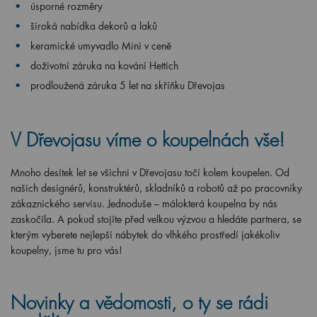
úsporné rozměry
široká nabídka dekorů a laků
keramické umyvadlo Mini v ceně
doživotní záruka na kování Hettich
prodloužená záruka 5 let na skříňku Dřevojas
V Dřevojasu víme o koupelnách vše!
Mnoho desítek let se všichni v Dřevojasu točí kolem koupelen. Od
našich designérů, konstruktérů, skladníků a robotů až po pracovníky
zákaznického servisu. Jednoduše – málokterá koupelna by nás
zaskočila. A pokud stojíte před velkou výzvou a hledáte partnera, se
kterým vyberete nejlepší nábytek do vlhkého prostředí jakékoliv
koupelny, jsme tu pro vás!
Novinky a vědomosti, o ty se rádi