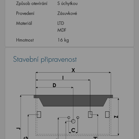
Způsob otevírání
S úchytkou
Provedení
Zásuvkové
Materiál
LTD
MDF
Hmotnost
16 kg
Stavební připravenost