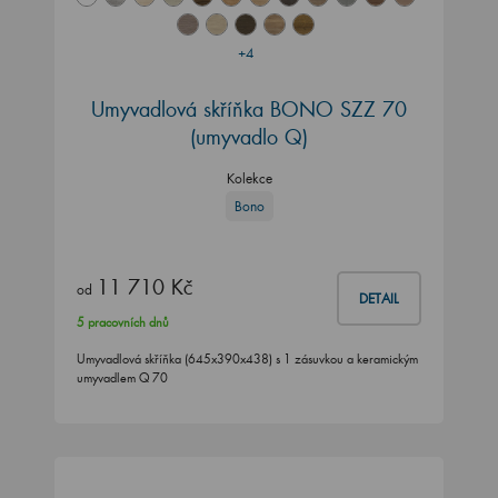
+4
Umyvadlová skříňka BONO SZZ 70
(umyvadlo Q)
Kolekce
Bono
11 710 Kč
od
DETAIL
5 pracovních dnů
Umyvadlová skříňka (645x390x438) s 1 zásuvkou a keramickým
umyvadlem Q 70