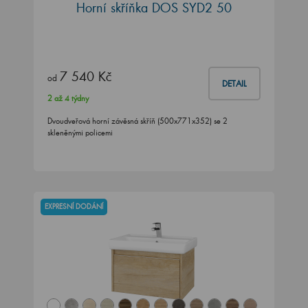
Horní skříňka DOS SYD2 50
7 540 Kč
od
DETAIL
2 až 4 týdny
Dvoudveřová horní závěsná skříň (500x771x352) se 2
skleněnými policemi
EXPRESNÍ DODÁNÍ