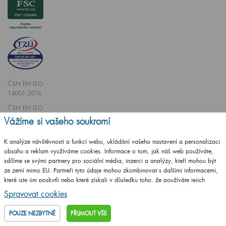
ČSN EN ISO
14001:2016
ČSN EN ISO
9001:2016
Vážíme si vašeho soukromí
K analýze návštěvnosti a funkcí webu, ukládání vašeho nastavení a personalizaci
obsahu a reklam využíváme cookies. Informace o tom, jak náš web používáte,
sdílíme se svými partnery pro sociální média, inzerci a analýzy, kteří mohou být
ze zemí mimo EU. Partneři tyto údaje mohou zkombinovat s dalšími informacemi,
Vytvořilo studio
CZECHGROUP.cz
které jste jim poskytli nebo které získali v důsledku toho, že používáte jejich
služby.
Podrobné informace
Spravovat cookies
© 2009 - 2025 Koupelnový nábytek Dřevojas v. d.,
Všechna práva vyhrazena
POUZE NEZBYTNÉ
PŘIJMOUT VŠE