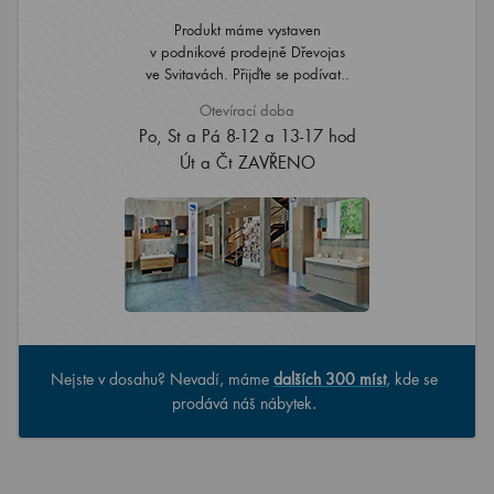
Produkt máme vystaven
v podnikové prodejně Dřevojas
ve Svitavách. Přijďte se podívat..
Otevírací doba
Po, St a Pá 8-12 a 13-17 hod
Út a Čt ZAVŘENO
Nejste v dosahu? Nevadí, máme
dalších 300 míst
, kde se
prodává náš nábytek.