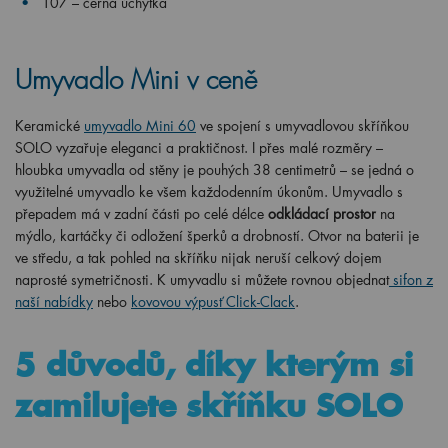
T07 – černá úchytka
Umyvadlo Mini v ceně
Keramické
umyvadlo Mini 60
ve spojení s umyvadlovou skříňkou
SOLO vyzařuje eleganci a praktičnost. I přes malé rozměry –
hloubka umyvadla od stěny je pouhých 38 centimetrů – se jedná o
využitelné umyvadlo ke všem každodenním úkonům. Umyvadlo s
přepadem má v zadní části po celé délce
odkládací prostor
na
mýdlo, kartáčky či odložení šperků a drobností. Otvor na baterii je
ve středu, a tak pohled na skříňku nijak neruší celkový dojem
naprosté symetričnosti. K umyvadlu si můžete rovnou objednat
sifon z
naší nabídky
nebo
kovovou výpusť Click-Clack
.
5 důvodů, díky kterým si
zamilujete skříňku SOLO