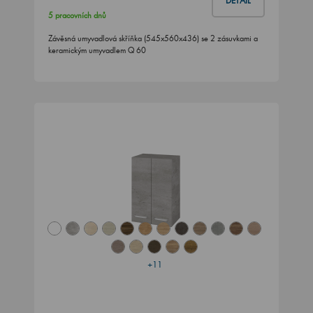
DETAIL
5 pracovních dnů
Závěsná umyvadlová skříňka (545x560x436) se 2 zásuvkami a
keramickým umyvadlem Q 60
+11