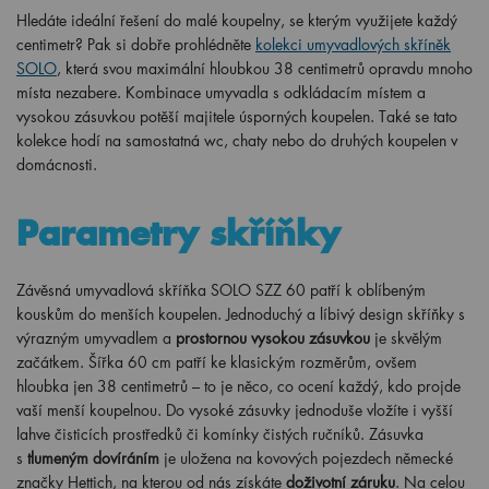
Hledáte ideální řešení do malé koupelny, se kterým využijete každý
centimetr? Pak si dobře prohlédněte
kolekci umyvadlových skříněk
SOLO
, která svou maximální hloubkou 38 centimetrů opravdu mnoho
místa nezabere. Kombinace umyvadla s odkládacím místem a
vysokou zásuvkou potěší majitele úsporných koupelen. Také se tato
kolekce hodí na samostatná wc, chaty nebo do druhých koupelen v
domácnosti.
Parametry skříňky
Závěsná umyvadlová skříňka SOLO SZZ 60 patří k oblíbeným
kouskům do menších koupelen. Jednoduchý a líbivý design skříňky s
výrazným umyvadlem a
prostornou vysokou zásuvkou
je skvělým
začátkem. Šířka 60 cm patří ke klasickým rozměrům, ovšem
hloubka jen 38 centimetrů – to je něco, co ocení každý, kdo projde
vaší menší koupelnou. Do vysoké zásuvky jednoduše vložíte i vyšší
lahve čisticích prostředků či komínky čistých ručníků. Zásuvka
s
tlumeným dovíráním
je uložena na kovových pojezdech německé
značky Hettich, na kterou od nás získáte
doživotní záruku
. Na celou