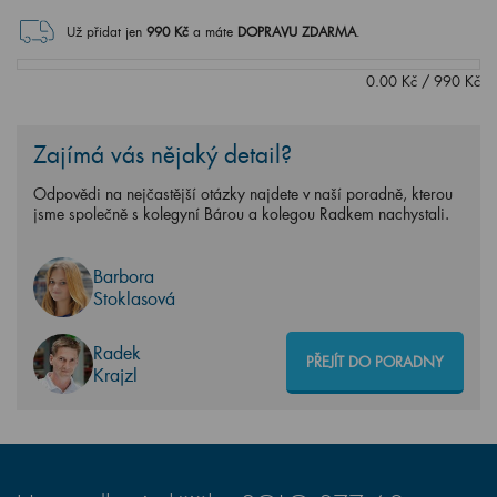
Už přidat jen
990
Kč
a máte
DOPRAVU ZDARMA
.
0.00
Kč
/
990
Kč
Zajímá vás nějaký detail?
Odpovědi na nejčastější otázky najdete v naší poradně, kterou
jsme společně s kolegyní Bárou a kolegou Radkem nachystali.
Barbora
Stoklasová
Radek
PŘEJÍT DO PORADNY
Krajzl