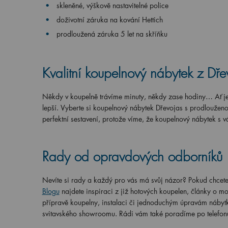
skleněné, výškově nastavitelné police
doživotní záruka na kování Hettich
prodloužená záruka 5 let na skříňku
Kvalitní koupelnový nábytek z Dře
Někdy v koupelně trávíme minuty, někdy zase hodiny… Ať je 
lepší. Vyberte si koupelnový nábytek Dřevojas s prodlouženo
perfektní sestavení, protože víme, že koupelnový nábytek 
Rady od opravdových odborníků
Nevíte si rady a každý pro vás má svůj názor? Pokud chcete z
Blogu
najdete inspiraci z již hotových koupelen, články o m
přípravě koupelny, instalaci či jednoduchým úpravám nábytk
svitavského showroomu. Rádi vám také poradíme po telefonu