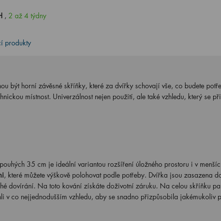
PH
,
2 až 4 týdny
cí produkty
 být horní závěsné skříňky, které za dvířky schovají vše, co budete potř
chnickou místnost. Univerzálnost nejen použití, ale také vzhledu, který se p
uhých 35 cm je ideální variantou rozšíření úložného prostoru i v menšíc
mi
, které můžete výškově polohovat podle potřeby. Dvířka jsou zasazena d
iché dovírání. Na toto kování získáte doživotní záruku. Na celou skříňku pa
hli v co nejjednodušším vzhledu, aby se snadno přizpůsobila jakémukoliv p