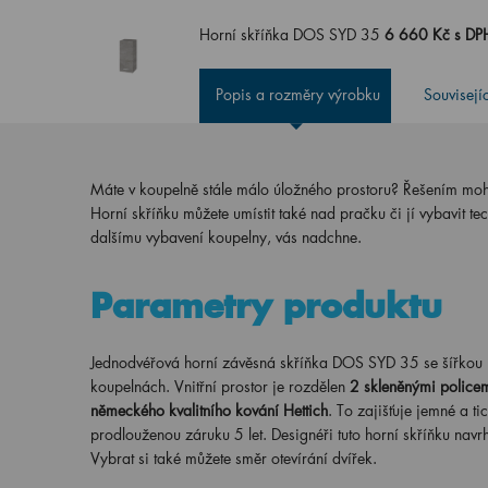
Horní skříňka DOS SYD 35
6 660 Kč s D
Popis a rozměry výrobku
Souvisejí
Máte v koupelně stále málo úložného prostoru? Řešením mohou
Horní skříňku můžete umístit také nad pračku či jí vybavit te
dalšímu vybavení koupelny, vás nadchne.
Parametry produktu
Jednodvéřová horní závěsná skříňka DOS SYD 35 se šířkou po
koupelnách. Vnitřní prostor je rozdělen
2 skleněnými police
německého kvalitního kování Hettich
. To zajišťuje jemné a t
prodlouženou záruku 5 let. Designéři tuto horní skříňku navr
Vybrat si také můžete směr otevírání dvířek.