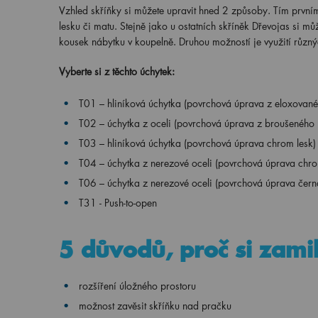
Vzhled skříňky si můžete upravit hned 2 způsoby. Tím první
lesku či matu. Stejně jako u ostatních skříněk Dřevojas si mů
kousek nábytku v koupelně. Druhou možností je využití různý
Vyberte si z těchto úchytek:
T01 – hliníková úchytka (povrchová úprava z eloxovanéh
T02 – úchytka z oceli (povrchová úprava z broušeného n
T03 – hliníková úchytka (povrchová úprava chrom lesk)
T04 – úchytka z nerezové oceli (povrchová úprava chro
T06 – úchytka z nerezové oceli (povrchová úprava čern
T31 - Push-to-open
5 důvodů, proč si zamil
rozšíření úložného prostoru
možnost zavěsit skříňku nad pračku