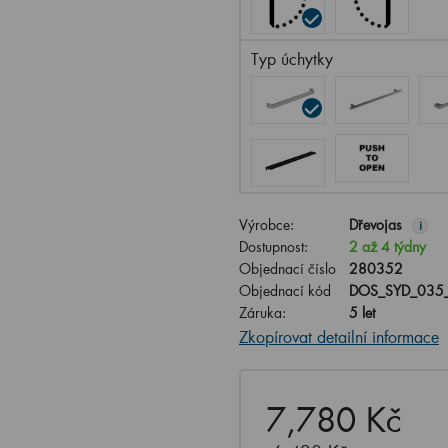
Typ úchytky
Výrobce:
Dřevojas
i
Dostupnost:
2 až 4 týdny
Objednací číslo
280352
Objednací kód
DOS_SYD_035
Záruka:
5 let
Zkopírovat detailní informace
7,780 Kč