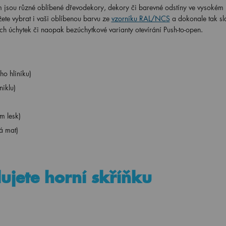
m jsou různé oblíbené dřevodekory, dekory či barevné odstíny ve vysokém 
žete vybrat i vaši oblíbenou barvu ze
vzorníku RAL/NCS
a dokonale tak sl
ch úchytek či naopak bezúchytkové varianty otevírání Push-to-open.
o hliníku)
iklu)
m lesk)
á mat)
ujete horní skříňku