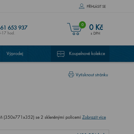
PŘÍHLÁSIT SE
0
0 Kč
61 653 937
8-17 hod.
s DPH
Výprodej
Koupelnové kolekce
Vytisknout stránku
říň (350x771x352) se 2 skleněnými policemi
Zobrazit více