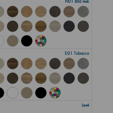
N01 Bílá lesk
D21 Tobacco
Levé