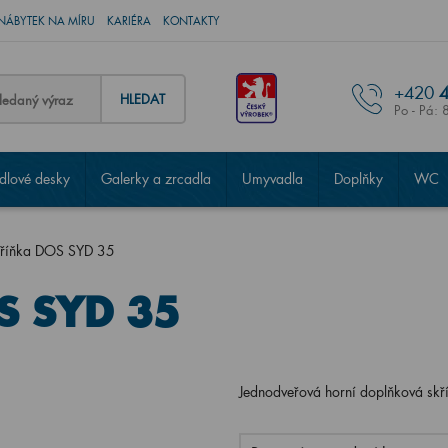
NÁBYTEK NA MÍRU
KARIÉRA
KONTAKTY
+420
4
HLEDAT
Po - Pá: 
lové desky
Galerky a zrcadla
Umyvadla
Doplňky
WC
kříňka DOS SYD 35
S SYD 35
Jednodveřová horní doplňková sk