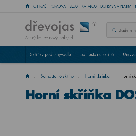
O FIRMĚ
PORADNA
BLOG
KATALOG
DOPRAVA A PLATBA
český koupelnový nábytek
Skříňky pod umyvadlo
Samostatné skříně
Umyvad
Samostatné skříně
Horní skříňka
Horní s
Horní skříňka DO