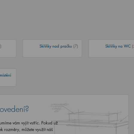
)
Skříňky nad pračku
(7)
Skříňky na WC
(
místění
rovedení?
míme vám vyjít vstříc. Pokud už
ek rozměry, můžete využít náš