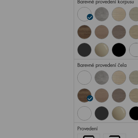
Barevné provedení korpusu
Barevné provedení čela
Provedení