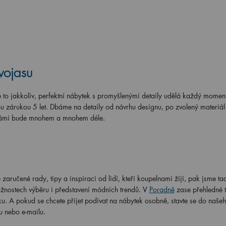
vojasu
to jakkoliv, perfektní nábytek s promyšlenými detaily udělá každý moment
u zárukou 5 let. Dbáme na detaily od návrhu designu, po zvolený materiál
s vámi bude mnohem a mnohem déle.
aručené rady, tipy a inspiraci od lidí, kteří koupelnami žijí, pak jsme t
ožnostech výběru i představení módních trendů. V
Poradně
zase přehledné t
u. A pokud se chcete přijet podívat na nábytek osobně, stavte se do naše
 nebo e-mailu.