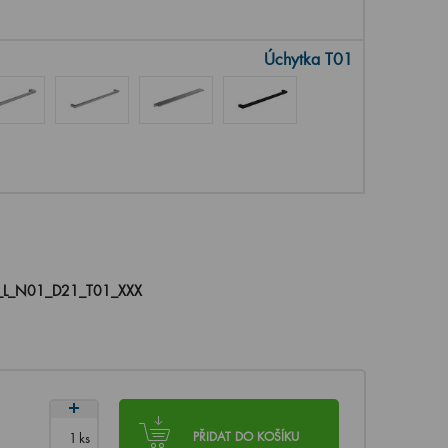
Úchytka T01
_L_N01_D21_T01_XXX
ks
PŘIDAT DO KOŠÍKU