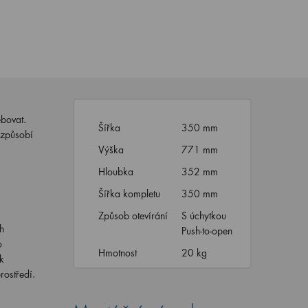
ebovat.
Šířka
350 mm
řizpůsobí
Výška
771 mm
Hloubka
352 mm
Šířka kompletu
350 mm
Způsob otevírání
S úchytkou
h
Push-to-open
o
Hmotnost
20 kg
k
rostředí.