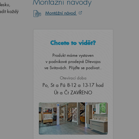
Montážní návody
lesku,
adit každý
Montážní návod
Chcete to vidět?
Produkt máme vystaven
v podnikové prodejně Dřevojas
ve Svitavách. Přijďte se podívat..
Otevírací doba
Po, St a Pá 8-12 a 13-17 hod
Út a Čt ZAVŘENO