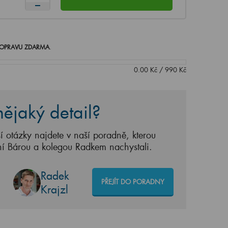
OPRAVU ZDARMA
.
0.00
Kč
/
990
Kč
ějaký detail?
í otázky najdete v naší poradně, kterou
ní Bárou a kolegou Radkem nachystali.
Radek
PŘEJÍT DO PORADNY
Krajzl