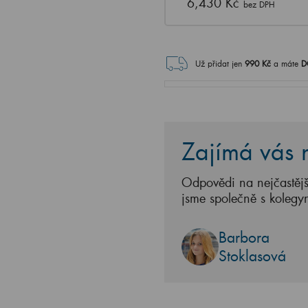
6,430 Kč
bez DPH
Už přidat jen
990
Kč
a máte
D
Zajímá vás n
Odpovědi na nejčastějš
jsme společně s kolegy
Barbora
Stoklasová