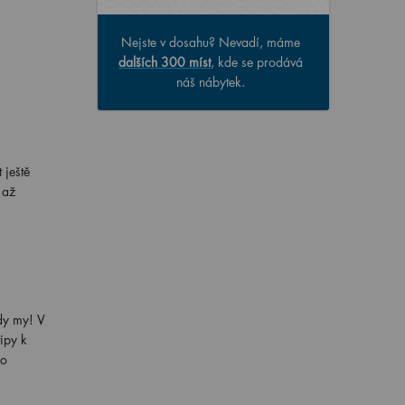
Nejste v dosahu? Nevadí, máme
dalších 300 míst
, kde se prodává
náš nábytek.
 ještě
 až
ady my! V
ipy k
ho