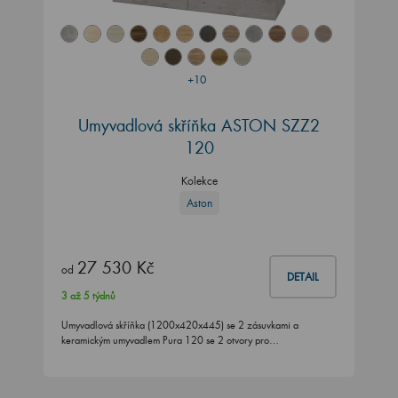
+10
Umyvadlová skříňka ASTON SZZ2
120
Kolekce
Aston
27 530 Kč
od
DETAIL
3 až 5 týdnů
Umyvadlová skříňka (1200x420x445) se 2 zásuvkami a
keramickým umyvadlem Pura 120 se 2 otvory pro…