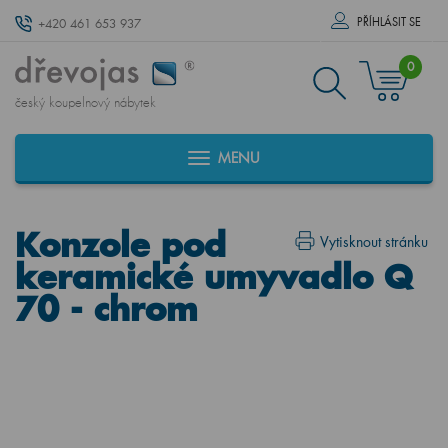
PŘÍHLÁSIT SE
+420 461 653 937
0
český koupelnový nábytek
MENU
Konzole pod
Vytisknout stránku
keramické umyvadlo Q
70 - chrom