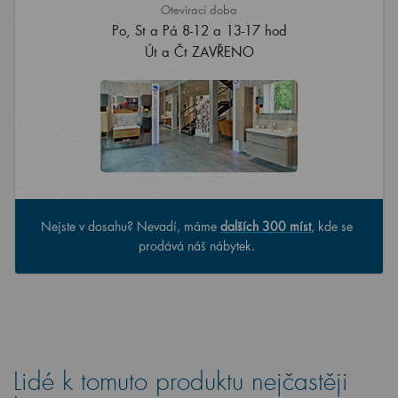
Otevírací doba
Po, St a Pá 8-12 a 13-17 hod
Út a Čt ZAVŘENO
Nejste v dosahu? Nevadí, máme
dalších 300 míst
, kde se
prodává náš nábytek.
Lidé k tomuto produktu nejčastěji