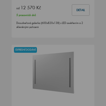
12 570 Kč
od
DETAIL
5 pracovních dnů
Dvoudveřová galerka (600x820x138) s LED osvětlením a 2
skleněnými policemi
EXPRESNÍ DODÁNÍ