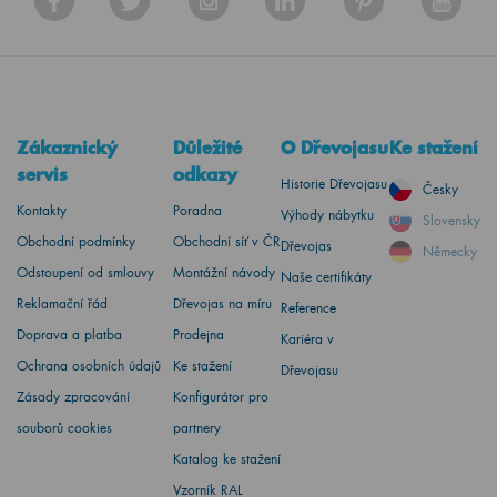
Zákaznický
Důležité
O Dřevojasu
Ke stažení
servis
odkazy
Historie Dřevojasu
Česky
Kontakty
Poradna
Výhody nábytku
Slovensky
Obchodní podmínky
Obchodní síť v ČR
Dřevojas
Německy
Odstoupení od smlouvy
Montážní návody
Naše certifikáty
Reklamační řád
Dřevojas na míru
Reference
Doprava a platba
Prodejna
Kariéra v
Ochrana osobních údajů
Ke stažení
Dřevojasu
Zásady zpracování
Konfigurátor pro
souborů cookies
partnery
Katalog ke stažení
Vzorník RAL