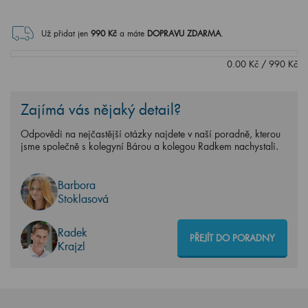
Už přidat jen
990
Kč
a máte
DOPRAVU ZDARMA
.
0.00
Kč
/
990
Kč
Zajímá vás nějaký detail?
Odpovědi na nejčastější otázky najdete v naší poradně, kterou
jsme společně s kolegyní Bárou a kolegou Radkem nachystali.
Barbora
Stoklasová
Radek
PŘEJÍT DO PORADNY
Krajzl