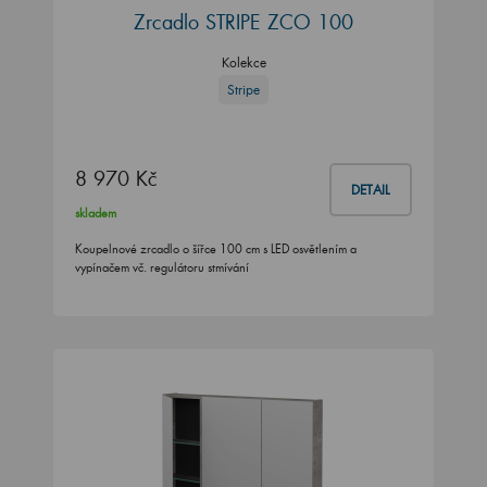
Zrcadlo STRIPE ZCO 100
Kolekce
Stripe
8 970 Kč
DETAIL
skladem
Koupelnové zrcadlo o šířce 100 cm s LED osvětlením a
vypínačem vč. regulátoru stmívání