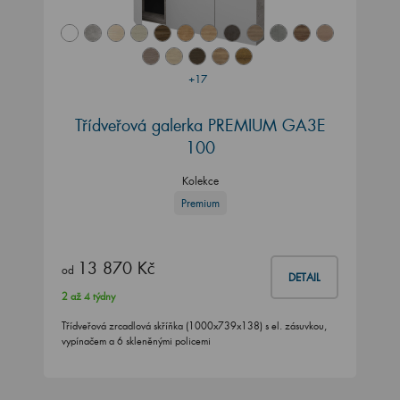
+17
Třídveřová galerka PREMIUM GA3E
100
Kolekce
Premium
13 870 Kč
od
DETAIL
2 až 4 týdny
Třídveřová zrcadlová skříňka (1000x739x138) s el. zásuvkou,
vypínačem a 6 skleněnými policemi