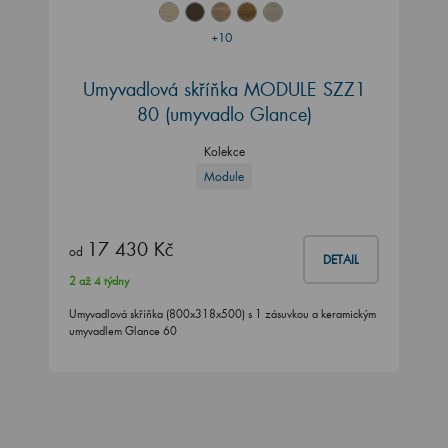
+10
Umyvadlová skříňka MODULE SZZ1
80 (umyvadlo Glance)
Kolekce
Module
17 430 Kč
od
DETAIL
2 až 4 týdny
Umyvadlová skříňka (800x318x500) s 1 zásuvkou a keramickým
umyvadlem Glance 60