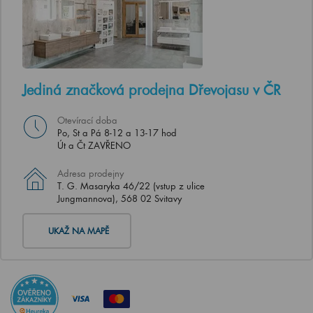
Jediná značková prodejna Dřevojasu v ČR
Otevírací doba
Po, St a Pá 8-12 a 13-17 hod
Út a Čt ZAVŘENO
Adresa prodejny
T. G. Masaryka 46/22 (vstup z ulice
Jungmannova), 568 02 Svitavy
UKAŽ NA MAPĚ