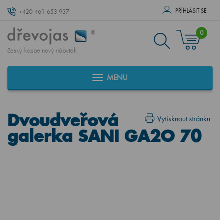
PŘÍHLÁSIT SE
+420 461 653 937
0
český koupelnový nábytek
MENU
Dvoudveřová
Vytisknout stránku
galerka SANI GA2O 70