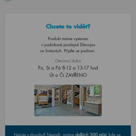
Chcete to vidět?
Produkt máme vystaven
v podnikové prodejně Dřevojas
ve Svitavách. Přijďte se podívat..
Otevírací doba
Po, St a Pá 8-12 a 13-17 hod
Út a Čt ZAVŘENO
Nejste v dosahu? Nevadí, máme
dalších 300 míst
, kde se