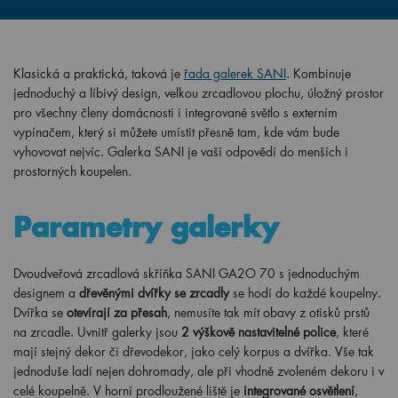
Klasická a praktická, taková je
řada galerek SANI
. Kombinuje
jednoduchý a líbivý design, velkou zrcadlovou plochu, úložný prostor
pro všechny členy domácnosti i integrované světlo s externím
vypínačem, který si můžete umístit přesně tam, kde vám bude
vyhovovat nejvíc. Galerka SANI je vaší odpovědí do menších i
prostorných koupelen.
Parametry galerky
Dvoudveřová zrcadlová skříňka SANI GA2O 70 s jednoduchým
designem a
dřevěnými dvířky se zrcadly
se hodí do každé koupelny.
Dvířka se
otevírají za přesah
, nemusíte tak mít obavy z otisků prstů
na zrcadle. Uvnitř galerky jsou
2 výškově nastavitelné police
, které
mají stejný dekor či dřevodekor, jako celý korpus a dvířka. Vše tak
jednoduše ladí nejen dohromady, ale při vhodně zvoleném dekoru i v
celé koupelně. V horní prodloužené liště je
integrované osvětlení
,