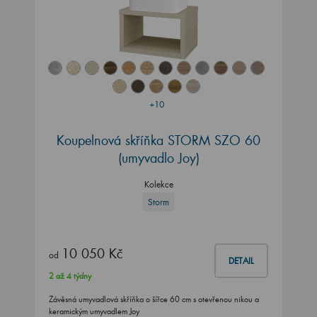
+10
Koupelnová skříňka STORM SZO 60
(umyvadlo Joy)
Kolekce
Storm
10 050 Kč
od
DETAIL
2 až 4 týdny
Závěsná umyvadlová skříňka o šířce 60 cm s otevřenou nikou a
keramickým umyvadlem Joy