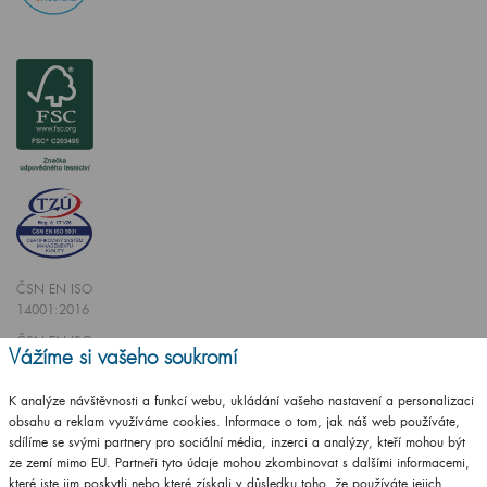
ČSN EN ISO
14001:2016
ČSN EN ISO
Vážíme si vašeho soukromí
9001:2016
K analýze návštěvnosti a funkcí webu, ukládání vašeho nastavení a personalizaci
obsahu a reklam využíváme cookies. Informace o tom, jak náš web používáte,
sdílíme se svými partnery pro sociální média, inzerci a analýzy, kteří mohou být
ze zemí mimo EU. Partneři tyto údaje mohou zkombinovat s dalšími informacemi,
které jste jim poskytli nebo které získali v důsledku toho, že používáte jejich
Vytvořilo studio
CZECHGROUP.cz