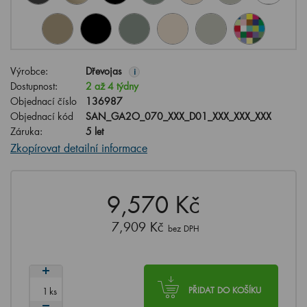
Výrobce:
Dřevojas
i
Dostupnost:
2 až 4 týdny
Objednací číslo
136987
Objednací kód
SAN_GA2O_070_XXX_D01_XXX_XXX_XXX
Záruka:
5 let
Zkopírovat detailní informace
9,570 Kč
7,909 Kč
bez DPH
ks
PŘIDAT DO KOŠÍKU