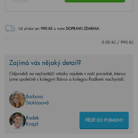
Už přidat jen
990
Kč
a máte
DOPRAVU ZDARMA
.
0.00
Kč
/
990
Kč
Zajímá vás nějaký detail?
Odpovědi na nejčastější otázky najdete v naší poradně, kterou
jsme společně s kolegyní Bárou a kolegou Radkem nachystali.
Barbora
Stoklasová
Radek
PŘEJÍT DO PORADNY
Krajzl