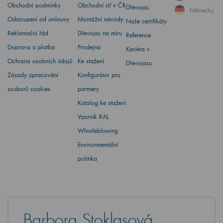
Obchodní podmínky
Obchodní síť v ČR
Dřevojas
Německy
Odstoupení od smlouvy
Montážní návody
Naše certifikáty
Reklamační řád
Dřevojas na míru
Reference
Doprava a platba
Prodejna
Kariéra v
Ochrana osobních údajů
Ke stažení
Dřevojasu
Zásady zpracování
Konfigurátor pro
souborů cookies
partnery
Katalog ke stažení
Vzorník RAL
Whistleblowing
Environmentální
politika
Barbora Stoklasová