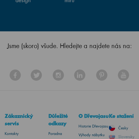
design
míru
Jsme (skoro) všude. Hledejte a najdete nás na:
Zákaznický
Důležité
O Dřevojasu
Ke stažení
servis
odkazy
Historie Dřevojasu
Česky
Kontakty
Poradna
Výhody nábytku
Slovensky