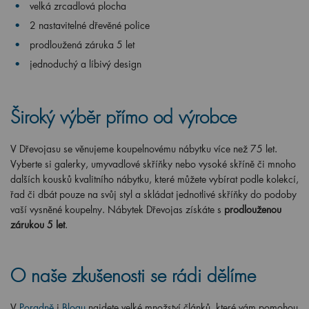
velká zrcadlová plocha
2 nastavitelné dřevěné police
prodloužená záruka 5 let
jednoduchý a líbivý design
Široký výběr přímo od výrobce
V Dřevojasu se věnujeme koupelnovému nábytku více než 75 let.
Vyberte si galerky, umyvadlové skříňky nebo vysoké skříně či mnoho
dalších kousků kvalitního nábytku, které můžete vybírat podle kolekcí,
řad či dbát pouze na svůj styl a skládat jednotlivé skříňky do podoby
vaší vysněné koupelny. Nábytek Dřevojas získáte s
prodlouženou
zárukou 5 let
.
O naše zkušenosti se rádi dělíme
V
Poradně
i
Blogu
najdete velké množství článků, které vám pomohou