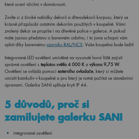
které ocení všichni v domácnosti.
Zvolte si z široké nabídky dekorů a dřevodekorů korpusu, který se
krásně přizpůsobí ostatním dekorům použitých v koupelně. Vámi
zvolený dekor se propíše i na dřevěné police v galerce. A pokud
máte jasnou představu o barevném odstínu, i to jsme schopni vám
splnit díky barevnému
vzorníku RAL/NCS
. Vaše koupelna bude ladit!
Integrované LED osvětlení umístěné na vysunuté horní liště zajistí
správné osvětlení s
teplotou světla 4 000 K
a
výkonu 9,75 W
.
Osvětlení se ovládá pomocí
externího ovladače
, který si můžete
umístit kamkoliv v koupelně a pro který je nutné počítat se stavebními
úpravami. Galerka SANI splňuje krytí IP 44.
5 důvodů, proč si
zamilujete galerku SANI
integrované osvětlení