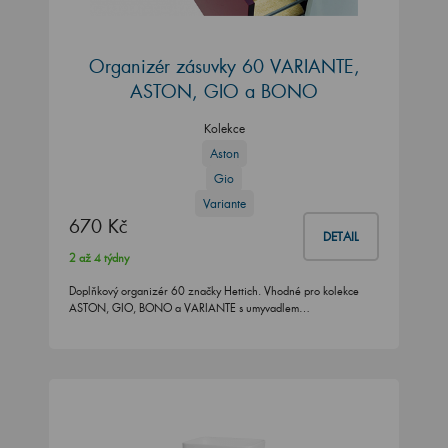
Organizér zásuvky 60 VARIANTE,
ASTON, GIO a BONO
Kolekce
Aston
Gio
Variante
670 Kč
DETAIL
2 až 4 týdny
Doplňkový organizér 60 značky Hettich. Vhodné pro kolekce
ASTON, GIO, BONO a VARIANTE s umyvadlem…