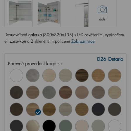
další
Dvoudveřová galerka (800x820x138) s LED osvětlením, vypínačem.
el. zásuvkou a 2 skleněnými policemi
Zobrazit více
D26 Ontario
Barevné provedení korpusu