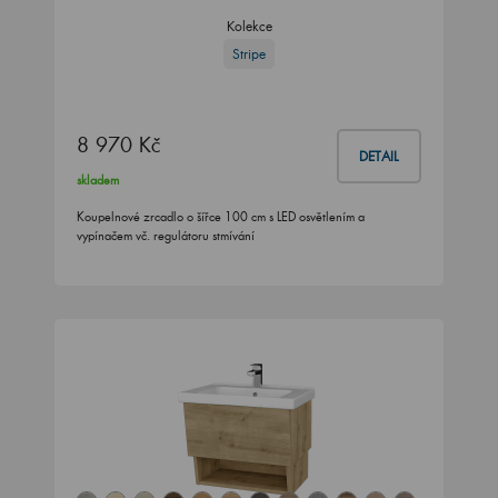
Kolekce
Stripe
8 970 Kč
DETAIL
skladem
Koupelnové zrcadlo o šířce 100 cm s LED osvětlením a
vypínačem vč. regulátoru stmívání