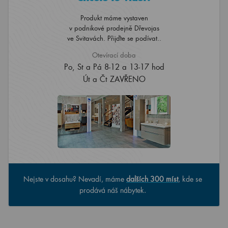
Produkt máme vystaven
v podnikové prodejně Dřevojas
ve Svitavách. Přijďte se podívat..
Otevírací doba
Po, St a Pá 8-12 a 13-17 hod
Út a Čt ZAVŘENO
Nejste v dosahu? Nevadí, máme
dalších 300 míst
, kde se
prodává náš nábytek.