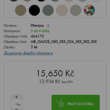
Výrobce:
Dřevojas
i
Dostupnost:
2 až 4 týdny
Objednací číslo
464172
Objednací kód
AIR_GA2OE_080_XXX_D26_XXX_XXX_XXX
Záruka:
5 let
Zkopírovat detailní informace
15,650 Kč
12,934 Kč
bez DPH
ks
PŘIDAT DO KOŠÍKU