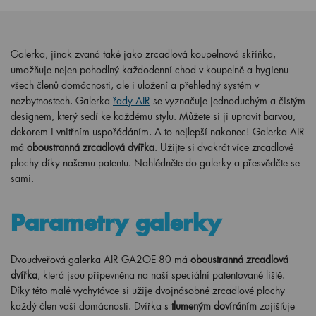
Galerka, jinak zvaná také jako zrcadlová koupelnová skříňka,
umožňuje nejen pohodlný každodenní chod v koupelně a hygienu
všech členů domácnosti, ale i uložení a přehledný systém v
nezbytnostech. Galerka
řady AIR
se vyznačuje jednoduchým a čistým
designem, který sedí ke každému stylu. Můžete si ji upravit barvou,
dekorem i vnitřním uspořádáním. A to nejlepší nakonec! Galerka AIR
má
oboustranná zrcadlová dvířka
. Užijte si dvakrát více zrcadlové
plochy díky našemu patentu. Nahlédněte do galerky a přesvědčte se
sami.
Parametry galerky
Dvoudveřová galerka AIR GA2OE 80 má
oboustranná zrcadlová
dvířka
, která jsou připevněna na naší speciální patentované liště.
Díky této malé vychytávce si užije dvojnásobné zrcadlové plochy
každý člen vaší domácnosti. Dvířka s
tlumeným dovíráním
zajišťuje