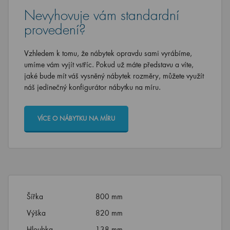
Nevyhovuje vám standardní
provedení?
Vzhledem k tomu, že nábytek opravdu sami vyrábíme,
umíme vám vyjít vstříc. Pokud už máte představu a víte,
jaké bude mít váš vysněný nábytek rozměry, můžete využít
náš jedinečný konfigurátor nábytku na míru.
VÍCE O NÁBYTKU NA MÍRU
Šířka
800 mm
Výška
820 mm
Hloubka
138 mm