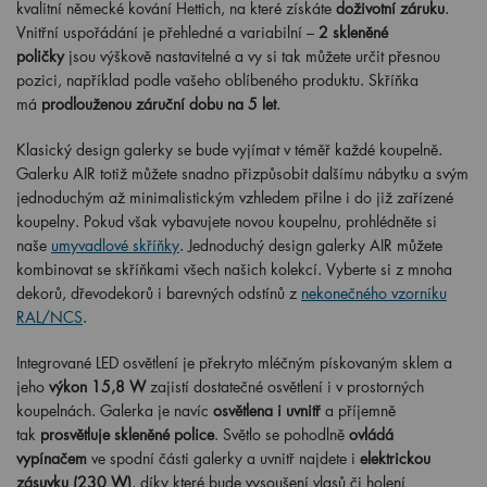
kvalitní německé kování Hettich, na které získáte
doživotní záruku
.
Vnitřní uspořádání je přehledné a variabilní –
2 skleněné
poličky
jsou výškově nastavitelné a vy si tak můžete určit přesnou
pozici, například podle vašeho oblíbeného produktu. Skříňka
má
prodlouženou záruční dobu na 5 let
.
Klasický design galerky se bude vyjímat v téměř každé koupelně.
Galerku AIR totiž můžete snadno přizpůsobit dalšímu nábytku a svým
jednoduchým až minimalistickým vzhledem přilne i do již zařízené
koupelny. Pokud však vybavujete novou koupelnu, prohlédněte si
naše
umyvadlové skříňky
. Jednoduchý design galerky AIR můžete
kombinovat se skříňkami všech našich kolekcí. Vyberte si z mnoha
dekorů, dřevodekorů i barevných odstínů z
nekonečného vzorníku
RAL/NCS
.
Integrované LED osvětlení je překryto mléčným pískovaným sklem a
jeho
výkon 15,8 W
zajistí dostatečné osvětlení i v prostorných
koupelnách. Galerka je navíc
osvětlena i uvnitř
a příjemně
tak
prosvětluje skleněné police
. Světlo se pohodlně
ovládá
vypínačem
ve spodní části galerky a uvnitř najdete i
elektrickou
zásuvku (230 W)
, díky které bude vysoušení vlasů či holení