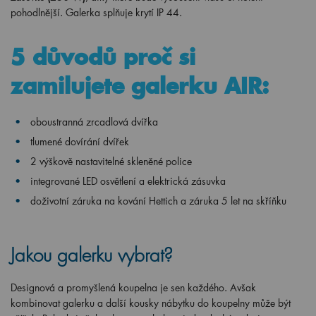
pohodlnější. Galerka splňuje krytí IP 44.
5 důvodů proč si
zamilujete galerku AIR:
oboustranná zrcadlová dvířka
tlumené dovírání dvířek
2 výškově nastavitelné skleněné police
integrované LED osvětlení a elektrická zásuvka
doživotní záruka na kování Hettich a záruka 5 let na skříňku
Jakou galerku vybrat?
Designová a promyšlená koupelna je sen každého. Avšak
kombinovat galerku a další kousky nábytku do koupelny může být