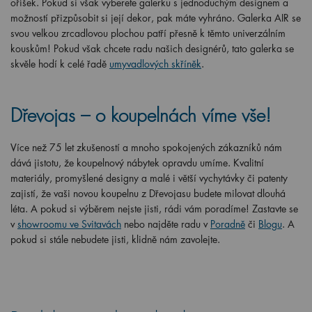
oříšek. Pokud si však vyberete galerku s jednoduchým designem a
možností přizpůsobit si její dekor, pak máte vyhráno. Galerka AIR se
svou velkou zrcadlovou plochou patří přesně k těmto univerzálním
kouskům! Pokud však chcete radu našich designérů, tato galerka se
skvěle hodí k celé řadě
umyvadlových skříněk
.
Dřevojas – o koupelnách víme vše!
Více než 75 let zkušeností a mnoho spokojených zákazníků nám
dává jistotu, že koupelnový nábytek opravdu umíme. Kvalitní
materiály, promyšlené designy a malé i větší vychytávky či patenty
zajistí, že vaši novou koupelnu z Dřevojasu budete milovat dlouhá
léta. A pokud si výběrem nejste jisti, rádi vám poradíme! Zastavte se
v
showroomu ve Svitavách
nebo najděte radu v
Poradně
či
Blogu
. A
pokud si stále nebudete jisti, klidně nám zavolejte.