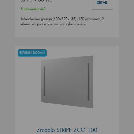
od
DETAIL
5 pracovních dnů
Jednodveřová galerka (600x820x138) s LED osvětlením, 2
skleněnými policemi a možností výběru levého…
EXPRESNÍ DODÁNÍ
Zrcadlo STRIPE ZCO 100