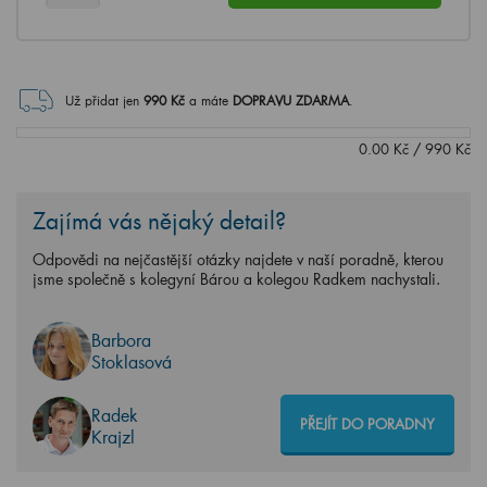
Už přidat jen
990
Kč
a máte
DOPRAVU ZDARMA
.
0.00
Kč
/
990
Kč
Zajímá vás nějaký detail?
Odpovědi na nejčastější otázky najdete v naší poradně, kterou
jsme společně s kolegyní Bárou a kolegou Radkem nachystali.
Barbora
Stoklasová
Radek
PŘEJÍT DO PORADNY
Krajzl