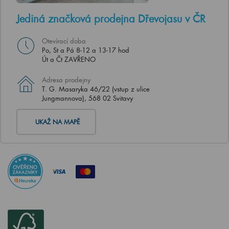
Jediná značková prodejna Dřevojasu v ČR
Otevírací doba
Po, St a Pá 8-12 a 13-17 hod
Út a Čt ZAVŘENO
Adresa prodejny
T. G. Masaryka 46/22 (vstup z ulice
Jungmannova), 568 02 Svitavy
UKAŽ NA MAPĚ