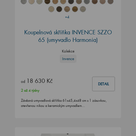
+4
Koupelnová skříňka INVENCE SZZO
65 (umyvadlo Harmonia)
Kolekce
Invence
18 630 Kč
od
DETAIL
2 až 4 týdny
Závěsná umyvadlová skříňka 61x45,4x48 cm s 1 zásuvkou,
otevřenou nikou a keramickým umyvadlem…