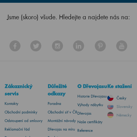
Jsme (skoro) všude. Hledejte a najdete nás na:
Zákaznický
Důležité
O Dřevojasu
Ke stažení
servis
odkazy
Historie Dřevojasu
Česky
Kontakty
Poradna
Výhody nábytku
Slovensky
Obchodní podmínky
Obchodní síť v ČR
Dřevojas
Německy
Odstoupení od smlouvy
Montážní návody
Naše certifikáty
Reklamační řád
Dřevojas na míru
Reference