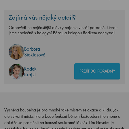
Zajímá vás nějaký detail?
Odpovědi na nejčastější otázky najdete v naší poradně, kterou
jsme společně s kolegyní Bárou a kolegou Radkem nachystali.
Barbora
Stoklasová
Radek
PŘEJÍT DO PORADNY
Krajzl
Vysněná koupelna je pro mnohé také místem relaxace a klidu. Jak
ale vytvořit místo, které bude funkční během každodenního shonu a
dokáže se proměnit na luxusní soukromé lázně? Tím hlavním je
pořádek v koupelně, který je snadné dodržovat, pokud máte dostatek