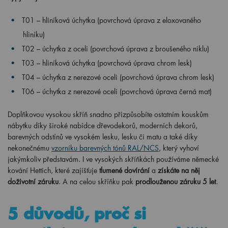
T01 – hliníková úchytka (povrchová úprava z eloxovaného
hliníku)
T02 – úchytka z oceli (povrchová úprava z broušeného niklu)
T03 – hliníková úchytka (povrchová úprava chrom lesk)
T04 – úchytka z nerezové oceli (povrchová úprava chrom lesk)
T06 – úchytka z nerezové oceli (povrchová úprava černá mat)
Doplňkovou vysokou skříň snadno přizpůsobíte ostatním kouskům
nábytku díky široké nabídce dřevodekorů, moderních dekorů,
barevných odstínů ve vysokém lesku, lesku či matu a také díky
nekonečnému
vzorníku barevných tónů RAL/NCS
, který vyhoví
jakýmkoliv představám. I ve vysokých skříňkách používáme německé
kování Hettich, které zajišťuje
tlumené dovírání
a
získáte na něj
doživotní záruku
. A na celou skříňku pak
prodlouženou záruku 5 let
.
5 důvodů, proč si