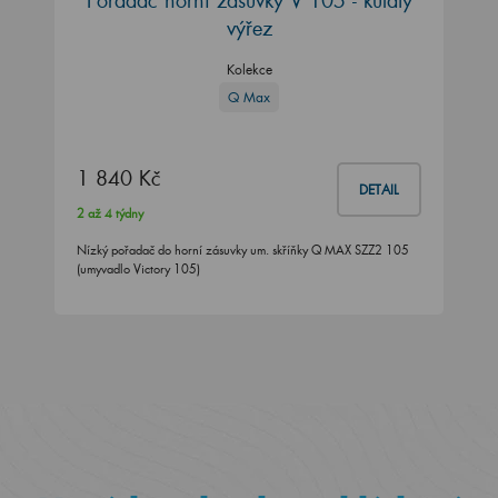
výřez
Kolekce
Q Max
1 840 Kč
DETAIL
2 až 4 týdny
Nízký pořadač do horní zásuvky um. skříňky Q MAX SZZ2 105
(umyvadlo Victory 105)