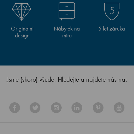
Originální
Nábytek na
5 let záruka
design
míru
Jsme (skoro) všude. Hledejte a najdete nás na: