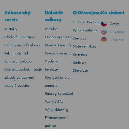
Zákaznický
Důležité
O Dřevojasu
Ke stažení
servis
odkazy
Historie Dřevojasu
Česky
Kontakty
Poradna
Výhody nábytku
Slovensky
Obchodní podmínky
Obchodní síť v ČR
Dřevojas
Německy
Odstoupení od smlouvy
Montážní návody
Naše certifikáty
Reklamační řád
Dřevojas na míru
Reference
Doprava a platba
Prodejna
Kariéra v
Ochrana osobních údajů
Ke stažení
Dřevojasu
Zásady zpracování
Konfigurátor pro
souborů cookies
partnery
Katalog ke stažení
Vzorník RAL
Whistleblowing
Environmentální
politika