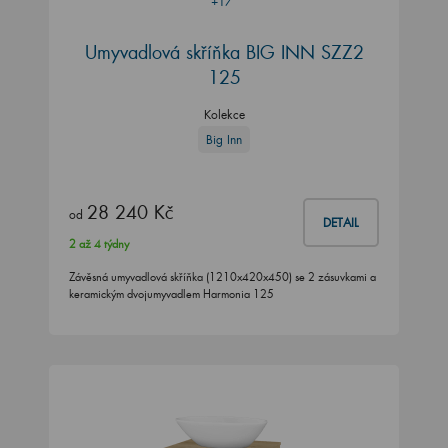
+17
Umyvadlová skříňka BIG INN SZZ2
125
Kolekce
Big Inn
28 240 Kč
od
DETAIL
2 až 4 týdny
Závěsná umyvadlová skříňka (1210x420x450) se 2 zásuvkami a
keramickým dvojumyvadlem Harmonia 125