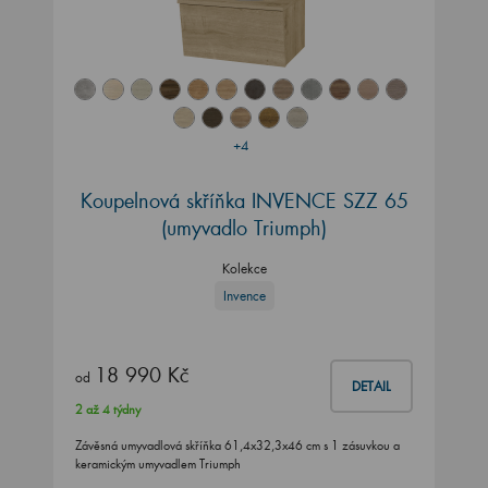
+4
Koupelnová skříňka INVENCE SZZ 65
(umyvadlo Triumph)
Kolekce
Invence
18 990 Kč
od
DETAIL
2 až 4 týdny
Závěsná umyvadlová skříňka 61,4x32,3x46 cm s 1 zásuvkou a
keramickým umyvadlem Triumph