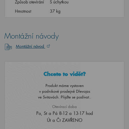
Způsob otevírání
S úchytkou
Hmotnost
37 kg
Montážní návody
Montážní návod
Chcete to vidět?
Produkt máme vystaven
v podnikové prodejně Dřevojas
ve Svitavách. Přijďte se podívat..
Otevírací doba
Po, St a Pá 8-12 a 13-17 hod
Út a Čt ZAVŘENO