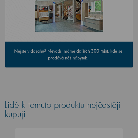
Nejste v dosahu? Nevadí, máme
dalších 300 míst
, kde se
prodává náš nábytek.
Lidé k tomuto produktu nejčastěji
kupují