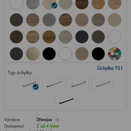
Úchytka T01
Typ úchytky
Výrobce:
Dřevojas
i
Dostupnost:
2 až 4 týdny