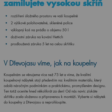
zamilujete vysokou skříň
rozšíření úložného prostoru ve vaší koupelně
2 výškově polohovatelné, skleněné police
výklopný koš na prádlo o objemu 50 l
doživotní záruka na kování Hettich
prodloužená záruka 5 let na celou skříňku
V Dřevojasu víme, jak na koupelny
Koupelnám se věnujeme více než 75 let a víme, že kvalitní
koupelnový nábytek stojí především na: kvalitním materiálu, který
odolá náročným podmínkám a praktickému, promyšleném designu.
Ten totiž oceníte hned několikrát za den! Od nás navíc získáte
skříňku zcela složenou a připravenou k montáži. Vyberte si nábytek
do koupelny z Dřevojasu a neprohloupíte.