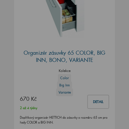
Organizér zásuvky 65 COLOR, BIG
INN, BONO, VARIANTE
Kolekce
Color
Big Inn
Variante
670 Kč
DETAIL
2 až 4 týdny
Doplňkový organizér HETTICH do zásuvky o rozměru 65 cm pro
řady COLOR a BIG INN.