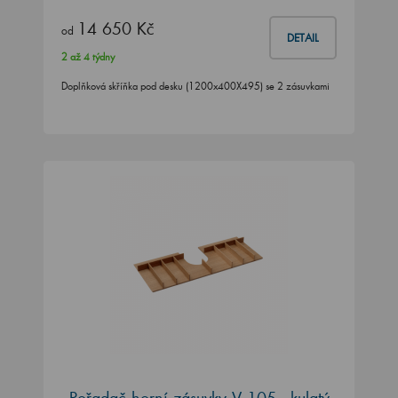
14 650 Kč
od
DETAIL
2 až 4 týdny
Doplňková skříňka pod desku (1200x400X495) se 2 zásuvkami
Pořadač horní zásuvky V 105 - kulatý