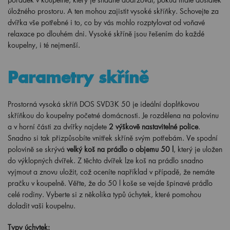
úložného prostoru. A ten mohou zajistit vysoké skříňky. Schovejte za
dvířka vše potřebné i to, co by vás mohlo rozptylovat od voňavé
relaxace po dlouhém dni. Vysoké skříně jsou řešením do každé
koupelny, i té nejmenší.
Parametry skříně
Prostorná vysoká skříň DOS SVD3K 50 je ideální doplňkovou
skříňkou do koupelny početné domácnosti. Je rozdělena na polovinu
a v horní části za dvířky najdete
2 výškově nastavitelné police
.
Snadno si tak přizpůsobíte vnitřek skříně svým potřebám. Ve spodní
polovině se skrývá
velký koš na prádlo o objemu 50 l
, který je uložen
do výklopných dvířek. Z těchto dvířek lze koš na prádlo snadno
vyjmout a znovu uložit, což oceníte například v případě, že nemáte
pračku v koupelně. Věřte, že do 50 l koše se vejde špinavé prádlo
celé rodiny. Vyberte si z několika typů úchytek, které pomohou
doladit vaši koupelnu.
Typy úchytek: