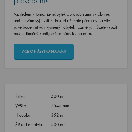
provedení?
Vzhledem k tomu, že nábytek opravdu sami vyrábíme,
umíme vám vyjít vstříc. Pokud už máte představu a víte,
jaké bude mít váš vysněný nábytek rozměry, můžete využít
náš jedinečný konfigurátor nábytku na míru.
VÍCE O NÁBYTKU NA MÍRU
Šířka
500 mm
Výška
1545 mm
Hloubka
352 mm
Šířka kompletu
500 mm