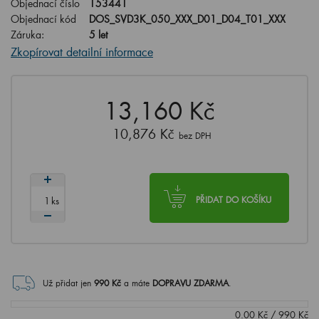
Objednací číslo
153441
Objednací kód
DOS_SVD3K_050_XXX_D01_D04_T01_XXX
Záruka:
5 let
Zkopírovat detailní informace
13,160 Kč
10,876 Kč
bez DPH
ks
PŘIDAT DO KOŠÍKU
Už přidat jen
990
Kč
a máte
DOPRAVU ZDARMA
.
0.00
Kč
/
990
Kč