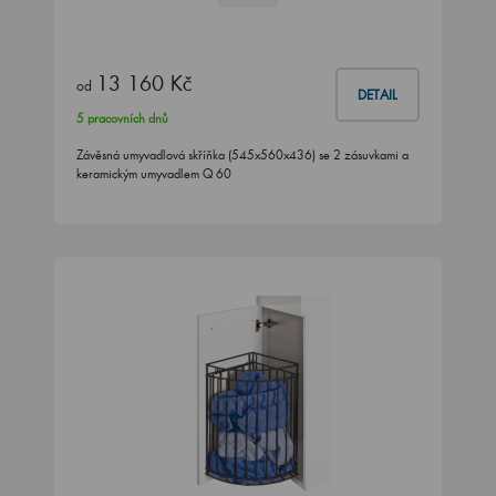
13 160 Kč
od
DETAIL
5 pracovních dnů
Závěsná umyvadlová skříňka (545x560x436) se 2 zásuvkami a
keramickým umyvadlem Q 60