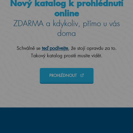
Nový katalog k prohlédnutí
online
ZDARMA a kdykoliv, přímo u vás
doma
Schválně se
teď podívejte
, že stojí opravdu za to.
Takový katalog prostě musíte vidět.
PROHLÉDNOUT