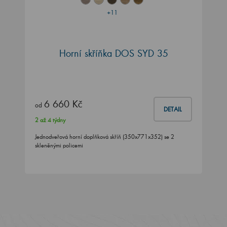
+11
Horní skříňka DOS SYD 35
6 660 Kč
od
DETAIL
2 až 4 týdny
Jednodveřová horní doplňková skříň (350x771x352) se 2
skleněnými policemi