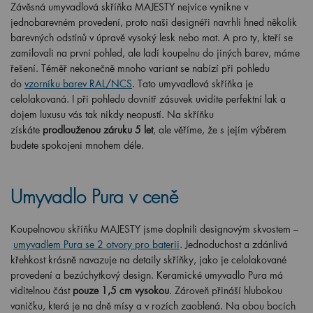
Závěsná umyvadlová skříňka MAJESTY nejvíce vynikne v
jednobarevném provedení, proto naši designéři navrhli hned několik
barevných odstínů v úpravě vysoký lesk nebo mat. A pro ty, kteří se
zamilovali na první pohled, ale ladí koupelnu do jiných barev, máme
řešení. Téměř nekonečně mnoho variant se nabízí při pohledu
do
vzorníku barev RAL/NCS
. Tato umyvadlová skříňka je
celolakovaná. I při pohledu dovnitř zásuvek uvidíte perfektní lak a
dojem luxusu vás tak nikdy neopustí. Na skříňku
získáte
prodlouženou záruku 5 let
, ale věříme, že s jejím výběrem
budete spokojeni mnohem déle.
Umyvadlo Pura v ceně
Koupelnovou skříňku MAJESTY jsme doplnili designovým skvostem –
umyvadlem Pura se 2 otvory pro baterii
. Jednoduchost a zdánlivá
křehkost krásně navazuje na detaily skříňky, jako je celolakované
provedení a bezúchytkový design. Keramické umyvadlo Pura má
viditelnou část
pouze 1,5 cm vysokou
. Zároveň přináší hlubokou
vaničku, která je na dně mísy a v rozích zaoblená. Na obou bocích