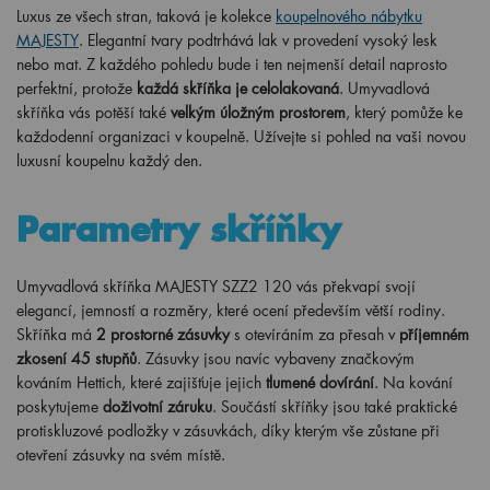
Luxus ze všech stran, taková je kolekce
koupelnového nábytku
MAJESTY
. Elegantní tvary podtrhává lak v provedení vysoký lesk
nebo mat. Z každého pohledu bude i ten nejmenší detail naprosto
perfektní, protože
každá skříňka je celolakovaná
. Umyvadlová
skříňka vás potěší také
velkým úložným prostorem
, který pomůže ke
každodenní organizaci v koupelně. Užívejte si pohled na vaši novou
luxusní koupelnu každý den.
Parametry skříňky
Umyvadlová skříňka MAJESTY SZZ2 120 vás překvapí svojí
elegancí, jemností a rozměry, které ocení především větší rodiny.
Skříňka má
2 prostorné zásuvky
s otevíráním za přesah v
příjemném
zkosení 45 stupňů
. Zásuvky jsou navíc vybaveny značkovým
kováním Hettich, které zajišťuje jejich
tlumené dovírání
. Na kování
poskytujeme
doživotní záruku
. Součástí skříňky jsou také praktické
protiskluzové podložky v zásuvkách, díky kterým vše zůstane při
otevření zásuvky na svém místě.