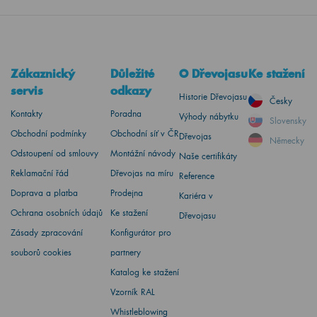
Zákaznický
Důležité
O Dřevojasu
Ke stažení
servis
odkazy
Historie Dřevojasu
Česky
Kontakty
Poradna
Výhody nábytku
Slovensky
Obchodní podmínky
Obchodní síť v ČR
Dřevojas
Německy
Odstoupení od smlouvy
Montážní návody
Naše certifikáty
Reklamační řád
Dřevojas na míru
Reference
Doprava a platba
Prodejna
Kariéra v
Ochrana osobních údajů
Ke stažení
Dřevojasu
Zásady zpracování
Konfigurátor pro
souborů cookies
partnery
Katalog ke stažení
Vzorník RAL
Whistleblowing