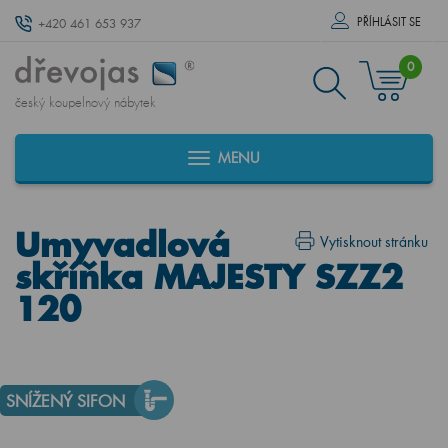
PŘÍHLÁSIT SE
+420 461 653 937
0
český koupelnový nábytek
MENU
Umyvadlová
Vytisknout stránku
skříňka MAJESTY SZZ2
120
SNÍŽENÝ SIFON