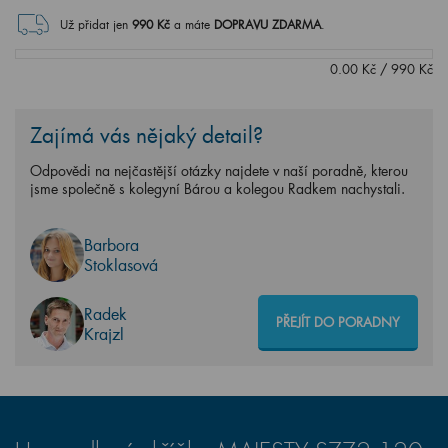
Už přidat jen
990
Kč
a máte
DOPRAVU ZDARMA
.
0.00
Kč
/
990
Kč
Zajímá vás nějaký detail?
Odpovědi na nejčastější otázky najdete v naší poradně, kterou
jsme společně s kolegyní Bárou a kolegou Radkem nachystali.
Barbora
Stoklasová
Radek
PŘEJÍT DO PORADNY
Krajzl