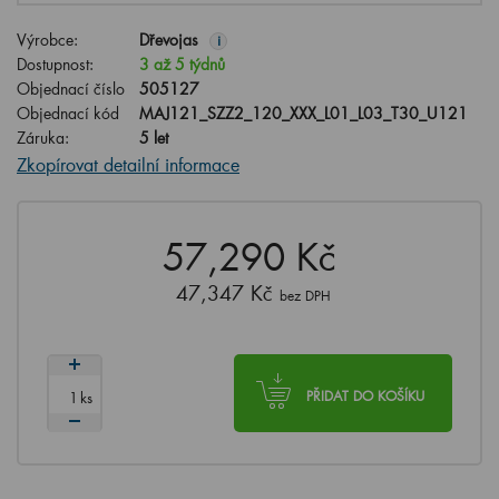
Výrobce:
Dřevojas
i
Dostupnost:
3 až 5 týdnů
Objednací číslo
505127
Objednací kód
MAJ121_SZZ2_120_XXX_L01_L03_T30_U121
Záruka:
5 let
Zkopírovat detailní informace
57,290 Kč
47,347 Kč
bez DPH
ks
PŘIDAT DO KOŠÍKU