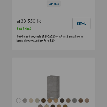
Variante
33 550 Kč
od
DETAIL
3 až 5 týdnů
Skříňka pod umyvadlo (1200x520x445) se 2 zásuvkami a
keramickým umyvadlem Pura 120