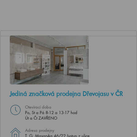
Jediná značková prodejna Dřevojasu v ČR
Otevírací doba
Po, St a Pá 8-12 a 13-17 hod
Út a Čt ZAVŘENO
Adresa prodejny
T. G. Masaryka 46/22 (vstup z ulice