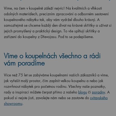
Víme, na čem v koupelně záleží nejvíc! Na kvalitních a vlhkosti
odolných materiálech, precizním zpracování a odborném sestavení
koupelnového nábytku tak, aby vám vydržel dlouho krásný. A
samozřejmě se chceme každý den dívat na krásné skříňky a užívat si
jejich promyšlený a praktický design. To vše splňují skříňky a
zařízení do koupelny z Dřevojasu. Pod to se podepíšeme.
Víme o koupelnách všechno a rádi
vám poradíme
Více než 75 let se zabýváme koupelnami našich zákazníků a víme,
jak vyřešit malý prostor, čím zaplnit velkou koupelnu a nebo jak
rozvrhnout nábytek pro početnou rodinu. Všechny naše poznatky,
rady a inspiraci můžete čerpat přímo z našeho
blogu
či
poradny
. A
pokud si nejste jisti, zavolejte nám nebo se zastavte do
svitavského
showroomu
.