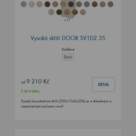
+17
Vysoká skříň DOOR SV1D2 35
Kolekce
Door
9 210 Kč
od
DETAIL
2 až 4 týdny
Vysoká dvoudveřová skříň (350x1545x256) se 4 skleněnými a
nastavitelnými policemi uvnitř