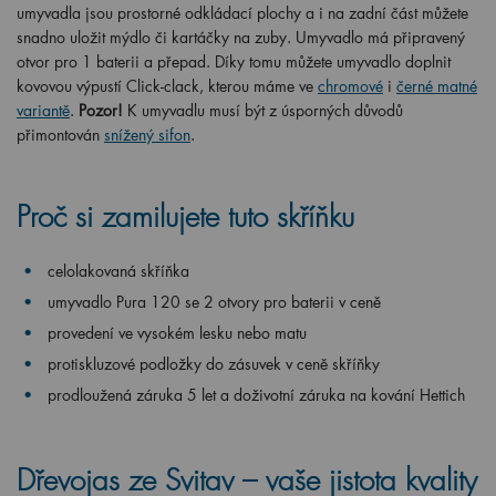
umyvadla jsou prostorné odkládací plochy a i na zadní část můžete
snadno uložit mýdlo či kartáčky na zuby. Umyvadlo má připravený
otvor pro 1 baterii a přepad. Díky tomu můžete umyvadlo doplnit
kovovou výpustí Click-clack, kterou máme ve
chromové
i
černé matné
variantě
.
Pozor!
K umyvadlu musí být z úsporných důvodů
přimontován
snížený sifon
.
Proč si zamilujete tuto skříňku
celolakovaná skříňka
umyvadlo Pura 120 se 2 otvory pro baterii v ceně
provedení ve vysokém lesku nebo matu
protiskluzové podložky do zásuvek v ceně skříňky
prodloužená záruka 5 let a doživotní záruka na kování Hettich
Dřevojas ze Svitav – vaše jistota kvality