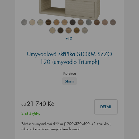
+10
Umyvadlová skříňka STORM SZZO
120 (umyvadlo Triumph)
Kolekce
Storm
21 740 Kč
od
DETAIL
2 až 4 týdny
Závěsná umyvadlová skříňka (1200x370x500) s 1 zásuvkou,
nikou a keramickým umyvadlem Triumph