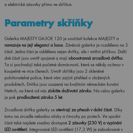
a elektrické zásuvky přímo ve skříňce.
Parametry skříňky
Galerka MAJESTY GA3OE 120 je součástí kolekce MAJESTY a
navazuje na její eleganci a luxus
. Závěsná galerka je rozdělena na 3
části. Jedna část je oddělena nejen dvířky, ale i vnitřní příčkou. Další
dvě části jsou uvnitř spojené a mají
oboustranná zrcadlová dvířka
.
Ta si pochvalují také početné domácnosti, které se někdy ocitnou v
koupelně ve více členech. Uvnitř skříňky jsou 2 skleněné
polohovatelné police, které vám zajistí přehled o uložených
produktech. Dvířka jsou usazená na kvalitním německém kování
Hettich, na které od nás
získáte doživotní záruku
. Na celou galerku
je pak
prodloužená záruka 5 let
.
Zrcadlová dvířka galerky se
otevírají za přesah v dolní části
. Díky
tomu na zrcadle nebudou otisky a čmouhy po prstech. Ve spodní
části také najdete snadno dostupné
2
zásuvky (230 V) a vypínání
LED osvětlení
. Integrované LED osvětlení (17,3 W) je zabudované v