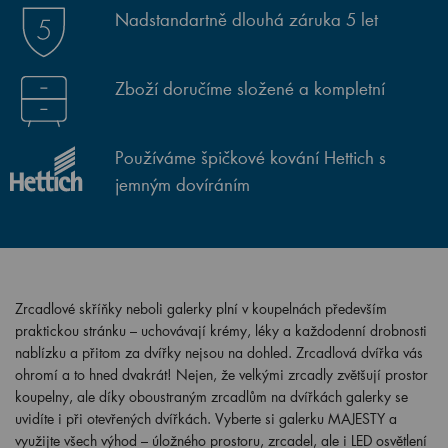
Nadstandartně dlouhá záruka 5 let
Zboží doručíme složené a kompletní
Používáme špičkové kování Hettich s
jemným dovíráním
Zrcadlové skříňky neboli galerky plní v koupelnách především
praktickou stránku – uchovávají krémy, léky a každodenní drobnosti
nablízku a přitom za dvířky nejsou na dohled. Zrcadlová dvířka vás
ohromí a to hned dvakrát! Nejen, že velkými zrcadly zvětšují prostor
koupelny, ale díky oboustraným zrcadlům na dvířkách galerky se
uvidíte i při otevřených dvířkách. Vyberte si galerku MAJESTY a
využijte všech výhod – úložného prostoru, zrcadel, ale i LED osvětlení