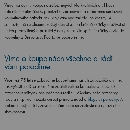
Víme, na čem v koupelně záleží nejvíc! Na kvalitních a vlhkosti
odolných materiálech, precizním zpracování a odborném sestavení
koupelnového nábytku tak, aby vám vydržel dlouho krásný. A
samozřejmě se chceme každý den dívat na krásné skříňky a užívat si
jejich promyšlený a praktický design. To vše splňují skříňky a vše do
koupelny z Dřevojasu. Pod to se podepíšeme.
Víme o koupelnách všechno a rádi
vám poradíme
Více než 75 let se zabýváme koupelnami našich zákazníků a víme,
jak vyřešit malý prostor, čím zaplnit velkou koupelnu a nebo jak
rozvrhnout nábytek pro početnou rodinu. Všechny naše poznatky,
rady a inspiraci můžete čerpat přímo z našeho
blogu
či
poradny
. A
pokud si nejste jisti, zavolejte nám nebo se zastavte do svitavského
showroomu.