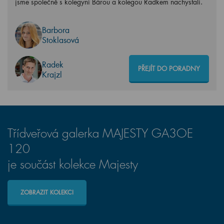
jsme společně s kolegyní Bárou a kolegou Radkem nachystali.
Barbora
Stoklasová
Radek
PŘEJÍT DO PORADNY
Krajzl
Třídveřová galerka MAJESTY GA3OE
120
je součást kolekce Majesty
ZOBRAZIT KOLEKCI