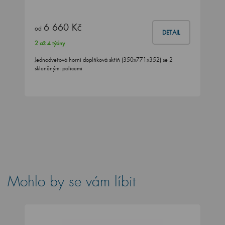
6 660 Kč
od
DETAIL
2 až 4 týdny
Jednodveřová horní doplňková skříň (350x771x352) se 2
skleněnými policemi
Mohlo by se vám líbit