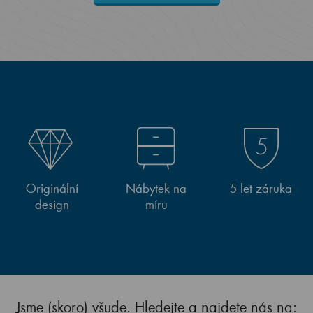
Originální
Nábytek na
5 let záruka
design
míru
Jsme (skoro) všude. Hledejte a najdete nás na: