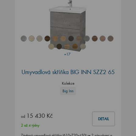
+17
Umyvadlová skříňka BIG INN SZZ2 65
Kolekce
Big Inn
15 430 Kč
od
DETAIL
2 až 4 týdny
Závěsná umyvadlová skříňka (610x720x450) se 2 zásuvkami a