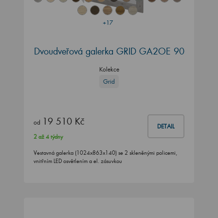
+17
Dvoudveřová galerka GRID GA2OE 90
Kolekce
Grid
19 510 Kč
od
DETAIL
2 až 4 týdny
Vestavná galerka (1024x863x140) se 2 skleněnými policemi,
vnitřním LED osvětlením a el. zásuvkou