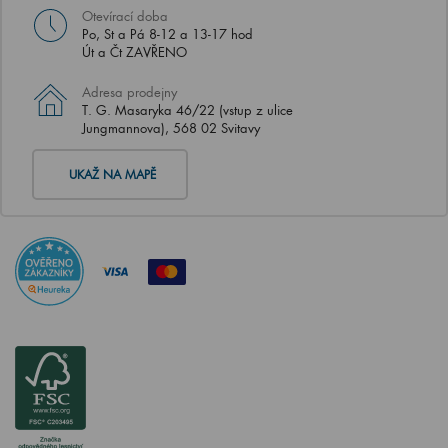
Otevírací doba
Po, St a Pá 8-12 a 13-17 hod
Út a Čt ZAVŘENO
Adresa prodejny
T. G. Masaryka 46/22 (vstup z ulice
Jungmannova), 568 02 Svitavy
UKAŽ NA MAPĚ