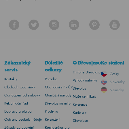
Zákaznický
Důležité
O Dřevojasu
Ke stažení
servis
odkazy
Historie Dřevojasu
Česky
Kontakty
Poradna
Výhody nábytku
Slovensky
Obchodní podmínky
Obchodní síť v ČR
Dřevojas
Německy
Odstoupení od smlouvy
Montážní návody
Naše certifikáty
Reklamační řád
Dřevojas na míru
Reference
Doprava a platba
Prodejna
Kariéra v
Ochrana osobních údajů
Ke stažení
Dřevojasu
Zásady zpracování
Konfigurátor pro