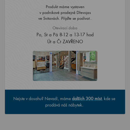
Produkt máme vystaven
v podnikové prodejně Dřevojas
ve Svitavách. Přijďte se podívat..
Otevírací doba
Po, St a Pá 8-12 a 13-17 hod
Út a Čt ZAVŘENO
Nejste v dosahu? Nevadí, máme
dalších 300 míst
, kde se
prodává náš nábytek.