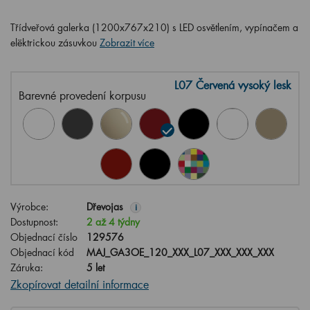
Třídveřová galerka (1200x767x210) s LED osvětlením, vypínačem a
elëktrickou zásuvkou
Zobrazit více
L07 Červená vysoký lesk
Barevné provedení korpusu
Výrobce:
Dřevojas
i
Dostupnost:
2 až 4 týdny
Objednací číslo
129576
Objednací kód
MAJ_GA3OE_120_XXX_L07_XXX_XXX_XXX
Záruka:
5 let
Zkopírovat detailní informace