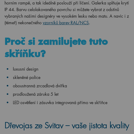
horním rampě, a tak ideálně poslouží při líčení. Galerka splňuje krytí
IP 44. Barvu celolakovaného povrchu si můžete vybrat z odstínů
vybraných našimi designéry ve vysokém lesku nebo matu. A navíc i z
(témeř) nekonečného
vzorníků barev RAL/NCS
.
Proč si zamilujete tuto
skříňku?
luxusní design
skleněné police
oboustranná zrcadlová dvířka
prodloužená záruka 5 let
LED osvětlení i zásuvka integrovaná přímo ve skříňce
Dřevojas ze Svitav – vaše jistota kvality