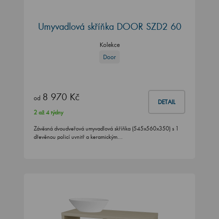
Umyvadlová skříňka DOOR SZD2 60
Kolekce
Door
8 970 Kč
od
DETAIL
2 až 4 týdny
Závěsná dvoudveřová umyvadlová skříňka (545x560x350) s 1
dřevěnou policí uvnitř a keramickým…