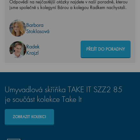
Odpovědi na nejčastější otázky najdete v naší poradně, kterou
jsme společně s kolegyní Bárou a kolegou Radkem nachystali.
Barbora
Stoklasová
Radek
PŘEJÍT DO PORADNY
Krajzl
Umyvadlová skříňka TAKE IT SZZ2 85
je součást kolekce Take It
ZOBRAZIT KOLEKCI