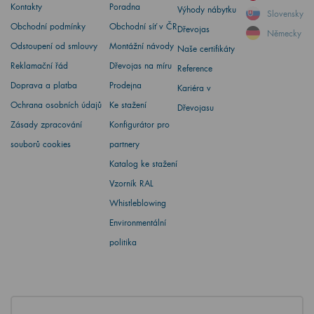
Kontakty
Poradna
Výhody nábytku
Slovensky
Obchodní podmínky
Obchodní síť v ČR
Dřevojas
Německy
Odstoupení od smlouvy
Montážní návody
Naše certifikáty
Reklamační řád
Dřevojas na míru
Reference
Doprava a platba
Prodejna
Kariéra v
Ochrana osobních údajů
Ke stažení
Dřevojasu
Zásady zpracování
Konfigurátor pro
souborů cookies
partnery
Katalog ke stažení
Vzorník RAL
Whistleblowing
Environmentální
politika