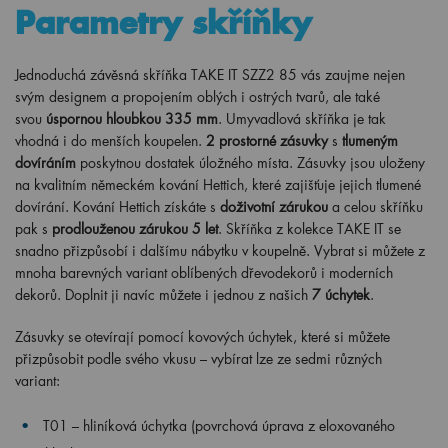
Parametry skříňky
Jednoduchá závěsná skříňka TAKE IT SZZ2 85 vás zaujme nejen
svým designem a propojením oblých i ostrých tvarů, ale také
svou
úspornou hloubkou 335 mm
. Umyvadlová skříňka je tak
vhodná i do menších koupelen.
2 prostorné zásuvky
s
tlumeným
dovíráním
poskytnou dostatek úložného místa. Zásuvky jsou uloženy
na kvalitním německém kování Hettich, které zajišťuje jejich tlumené
dovírání. Kování Hettich získáte s
doživotní zárukou
a celou skříňku
pak s
prodlouženou zárukou 5 let
. Skříňka z kolekce TAKE IT se
snadno přizpůsobí i dalšímu nábytku v koupelně. Vybrat si můžete z
mnoha barevných variant oblíbených dřevodekorů i moderních
dekorů. Doplnit ji navíc můžete i jednou z našich
7 úchytek
.
Zásuvky se otevírají pomocí kovových úchytek, které si můžete
přizpůsobit podle svého vkusu – vybírat lze ze sedmi různých
variant:
T01 – hliníková úchytka (povrchová úprava z eloxovaného