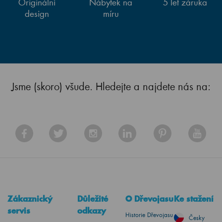
Originální
Nábytek na
5 let záruka
design
míru
Jsme (skoro) všude. Hledejte a najdete nás na:
Zákaznický
Důležité
O Dřevojasu
Ke stažení
servis
odkazy
Historie Dřevojasu
Česky