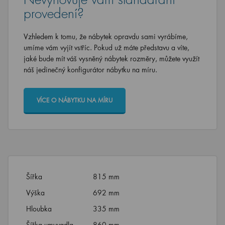
provedení?
Vzhledem k tomu, že nábytek opravdu sami vyrábíme,
umíme vám vyjít vstříc. Pokud už máte představu a víte,
jaké bude mít váš vysněný nábytek rozměry, můžete využít
náš jedinečný konfigurátor nábytku na míru.
VÍCE O NÁBYTKU NA MÍRU
Šířka
815 mm
Výška
692 mm
Hloubka
335 mm
Šířka umyvadla
860 mm