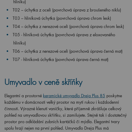
hliníku)
T02 – úchytka z oceli (povrchová úprava z broušeného niklu)
T03 – hliníková úchytka (
povrchová úprava chrom lesk
)
T04 – úchytka z nerezové oceli (povrchová úprava chrom lesk)
T05 - hliníková úchytka (povrchová úprava z eloxovaného
hliníku)
T06 – úchytka z nerezové oceli (povrchová úprava černá mat)
T07 - hliníková úchytka (povrchová úprava černá mat)
Umyvadlo v ceně skříňky
Elegantní a prostorné
keramické umyvadlo Dreja Plus 85
poskytne
každému v domácnosti velký prostor na mytí rukou i každodenní
činnosti. Výrazné klenutí vaničky, které příjemně zkrášluje celkový
pohled na umyvadlovou skříňku, si zamilujete. Stejně tak i dostatečný
prostor pro odkládání zubních kartáčků či mýdla. Elegantní tvary
spolu hrají nejen na první pohled. Umyvadlo Dreja Plus má