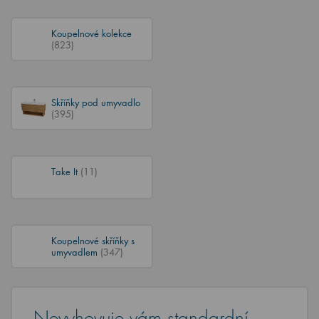
Koupelnové kolekce
(823)
Skříňky pod umyvadlo
(395)
Take It
(11)
Koupelnové skříňky s
umyvadlem
(347)
Nevyhovuje vám standardní