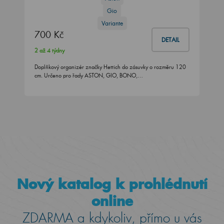
Gio
Variante
700 Kč
DETAIL
2 až 4 týdny
Doplňkový organizér značky Hettich do zásuvky o rozměru 120
cm. Určeno pro řady ASTON, GIO, BONO,…
Nový katalog k prohlédnutí
online
ZDARMA a kdykoliv, přímo u vás