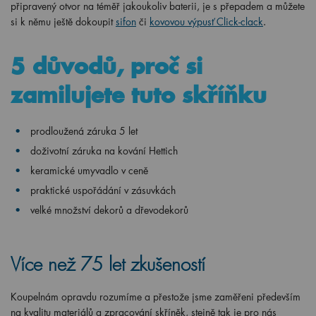
připravený otvor na téměř jakoukoliv baterii, je s přepadem a můžete
si k němu ještě dokoupit
sifon
či
kovovou výpusť Click-clack
.
5 důvodů, proč si
zamilujete tuto skříňku
prodloužená záruka 5 let
doživotní záruka na kování Hettich
keramické umyvadlo v ceně
praktické uspořádání v zásuvkách
velké množství dekorů a dřevodekorů
Více než 75 let zkušeností
Koupelnám opravdu rozumíme a přestože jsme zaměřeni především
na kvalitu materiálů a zpracování skříněk, stejně tak je pro nás