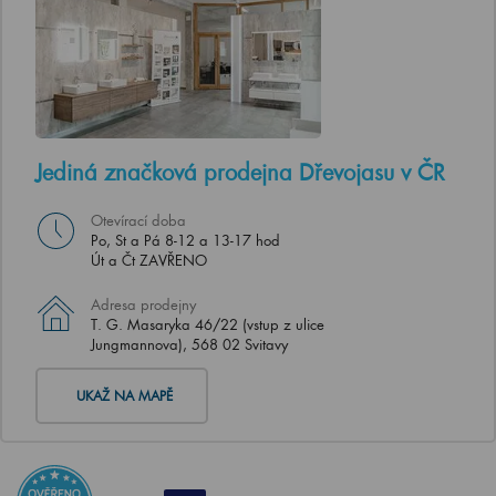
Jediná značková prodejna Dřevojasu v ČR
Otevírací doba
Po, St a Pá 8-12 a 13-17 hod
Út a Čt ZAVŘENO
Adresa prodejny
T. G. Masaryka 46/22 (vstup z ulice
Jungmannova), 568 02 Svitavy
UKAŽ NA MAPĚ