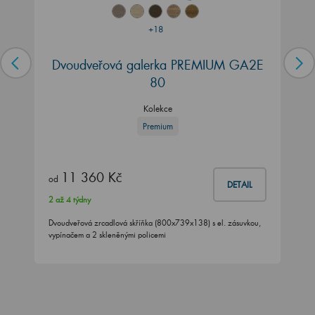
+18
Dvoudveřová galerka PREMIUM GA2E
80
Kolekce
Premium
11 360 Kč
od
DETAIL
2 až 4 týdny
Dvoudveřová zrcadlová skříňka (800x739x138) s el. zásuvkou,
vypínačem a 2 skleněnými policemi