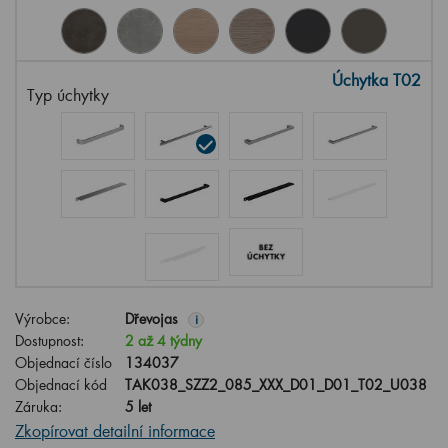
Úchytka T02
Typ úchytky
Výrobce:
Dřevojas
i
Dostupnost:
2 až 4 týdny
Objednací číslo
134037
Objednací kód
TAK038_SZZ2_085_XXX_D01_D01_T02_U038
Záruka:
5 let
Zkopírovat detailní informace