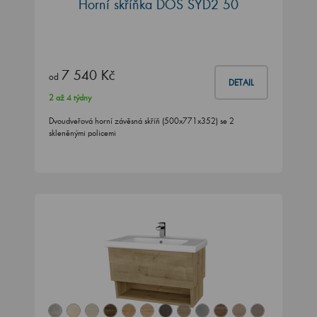
Horní skříňka DOS SYD2 50
7 540 Kč
od
DETAIL
2 až 4 týdny
Dvoudveřová horní závěsná skříň (500x771x352) se 2
skleněnými policemi