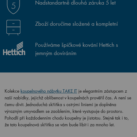
Nadstandartně dlouhá záruka 5 let
Zboží doručíme složené a kompletní
Používáme špičkové kování Hettich s
jemným dovíráním
Kolekce
koupelnového nábytku TAKE IT
je elegantním zástupcem z
naší nabídky, jejichž oblíbenost v koupelnách prověřil čas. A není se
čemu divit. Jednoduchá skříňka s ostrými liniemi je doplněna
výrazným umyvadlem se zaoblením, které vystupuje do prostoru.
Pohodlí při každodenním chodu koupelny je jistotou. Stejně tak i to,
že tato koupelnová skříňka se vám bude líbit i za mnoho let.