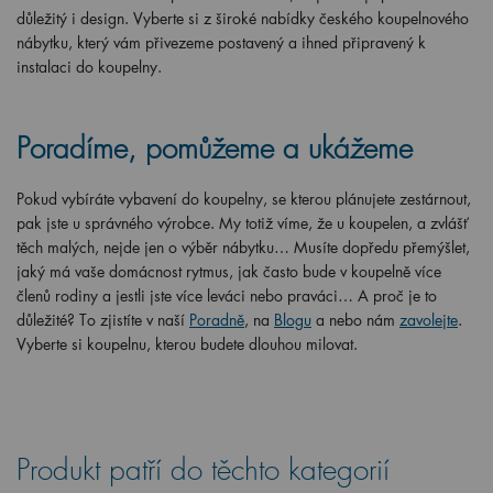
důležitý i design. Vyberte si z široké nabídky českého koupelnového
nábytku, který vám přivezeme postavený a ihned připravený k
instalaci do koupelny.
Poradíme, pomůžeme a ukážeme
Pokud vybíráte vybavení do koupelny, se kterou plánujete zestárnout,
pak jste u správného výrobce. My totiž víme, že u koupelen, a zvlášť
těch malých, nejde jen o výběr nábytku… Musíte dopředu přemýšlet,
jaký má vaše domácnost rytmus, jak často bude v koupelně více
členů rodiny a jestli jste více leváci nebo praváci… A proč je to
důležité? To zjistíte v naší
Poradně
, na
Blogu
a nebo nám
zavolejte
.
Vyberte si koupelnu, kterou budete dlouhou milovat.
Produkt patří do těchto kategorií