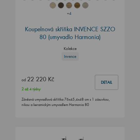
+4
Koupelnová skříňka INVENCE SZZO
80 (umyvadlo Harmonia)
Kolekce
Invence
22 220 Kč
od
DETAIL
2 až 4 týdny
Závěsná umyvadlová skříňka 76x45,4x48 cm s 1 zásuvkou,
nikou a keramickým umyvadlem Harmonia 80