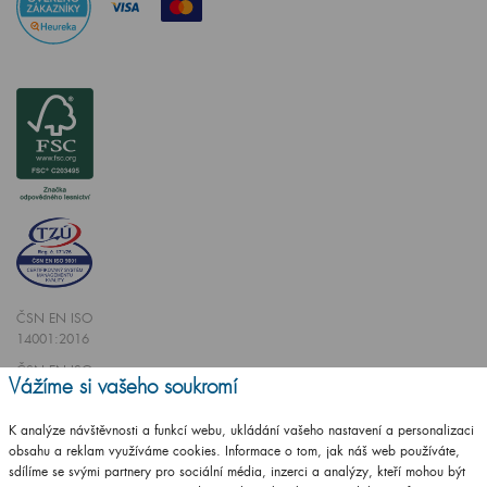
ČSN EN ISO
14001:2016
ČSN EN ISO
Vážíme si vašeho soukromí
9001:2016
K analýze návštěvnosti a funkcí webu, ukládání vašeho nastavení a personalizaci
obsahu a reklam využíváme cookies. Informace o tom, jak náš web používáte,
sdílíme se svými partnery pro sociální média, inzerci a analýzy, kteří mohou být