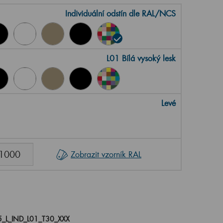
Individuální odstín dle RAL/NCS
L01 Bílá vysoký lesk
Levé
Zobrazit vzorník RAL
_L_IND_L01_T30_XXX