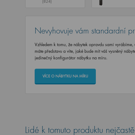
(824)
Nevyhovuje vám standardní p
Vzhledem k tomu, že nábytek opravdu sami vyrábíme, u
máte představu a víte, jaké bude mít váš vysněný nábyt
jedinečný konfigurátor nábytku na míru.
VÍCE O NÁBYTKU NA MÍRU
Lidé k tomuto produktu nejčastěj