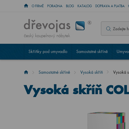
O FIRMĚ
PORADNA
BLOG
KATALOG
DOPRAVA A PLATBA
český koupelnový nábytek
Skříňky pod umyvadlo
Samostatné skříně
Umyvad
Samostatné skříně
Vysoká skříň
Vysoká 
Vysoká skříň CO