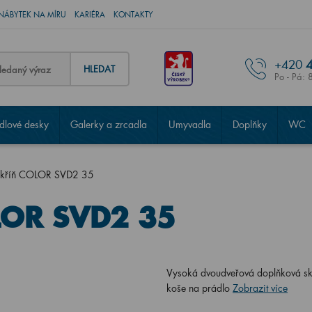
NÁBYTEK NA MÍRU
KARIÉRA
KONTAKTY
+420
4
HLEDAT
Po - Pá: 
lové desky
Galerky a zrcadla
Umyvadla
Doplňky
WC
skříň COLOR SVD2 35
LOR SVD2 35
Vysoká dvoudveřová doplňková sk
koše na prádlo
Zobrazit více