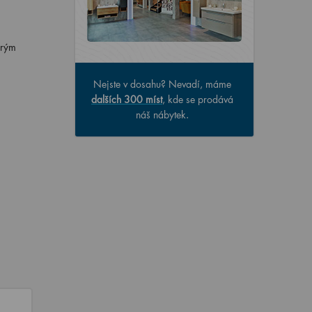
erým
Nejste v dosahu? Nevadí, máme
dalších 300 míst
, kde se prodává
náš nábytek.