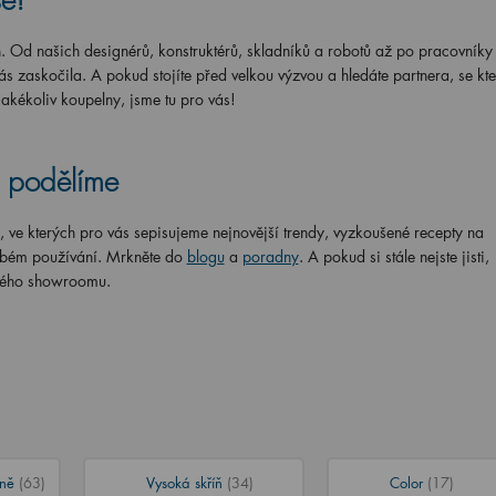
e!
n. Od našich designérů, konstruktérů, skladníků a robotů až po pracovníky
 zaskočila. A pokud stojíte před velkou výzvou a hledáte partnera, se kt
akékoliv koupelny, jsme tu pro vás!
i podělíme
 ve kterých pro vás sepisujeme nejnovější trendy, vyzkoušené recepty na
dobém používání. Mrkněte do
blogu
a
poradny
. A pokud si stále nejste jisti,
ského showroomu.
íně
(63)
Vysoká skříň
(34)
Color
(17)