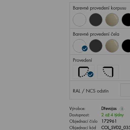
Barevné provedení korpusu
Barevné provedení čela
Provedení
RAL / NCS odstín
Výrobce:
Dřevojas
i
Dostupnost:
2 až 4 týdny
Objednací číslo
172961
Objednací kód
COL_SVD2_035