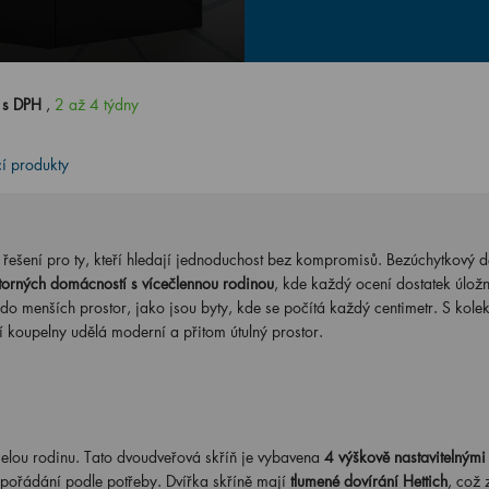
 s DPH
,
2 až 4 týdny
cí produkty
řešení pro ty, kteří hledají jednoduchost bez kompromisů. Bezúchytkový d
torných domácností s vícečlennou rodinou
, kde každý ocení dostatek úlož
do menších prostor, jako jsou byty, kde se počítá každý centimetr. S kol
í koupelny udělá moderní a přitom útulný prostor.
celou rodinu. Tato dvoudveřová skříň je vybavena
4 výškově nastavitelnými
uspořádání podle potřeby. Dvířka skříně mají
tlumené dovírání Hettich
, což 