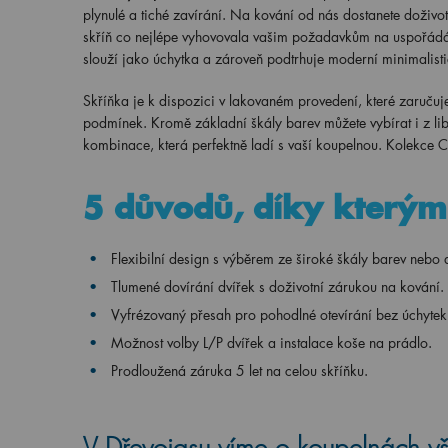
plynulé a tiché zavírání. Na kování od nás dostanete doživotn
skříň co nejlépe vyhovovala vašim požadavkům na uspořád
slouží jako úchytka a zároveň podtrhuje moderní minimalist
Skříňka je k dispozici v lakovaném provedení, které zaručuje
podmínek. Kromě základní škály barev můžete vybírat i z lib
kombinace, která perfektně ladí s vaší koupelnou. Kolekce 
5 důvodů, díky kterým 
Flexibilní design s výběrem ze široké škály barev nebo
Tlumené dovírání dvířek s doživotní zárukou na kování.
Vyfrézovaný přesah pro pohodlné otevírání bez úchytek
Možnost volby L/P dvířek a instalace koše na prádlo.
Prodloužená záruka 5 let na celou skříňku.