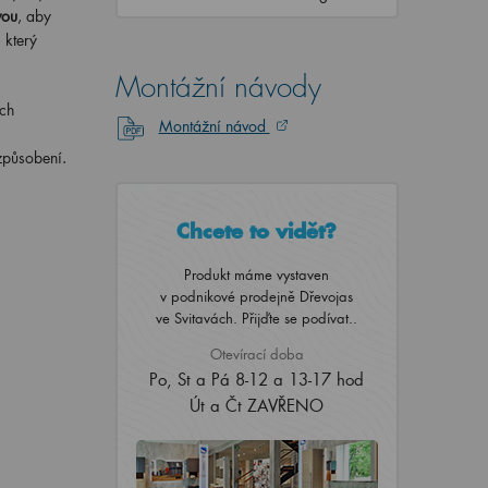
vou
, aby
, který
Montážní návody
ých
Montážní návod
způsobení.
Chcete to vidět?
Produkt máme vystaven
v podnikové prodejně Dřevojas
ve Svitavách. Přijďte se podívat..
Otevírací doba
Po, St a Pá 8-12 a 13-17 hod
Út a Čt ZAVŘENO