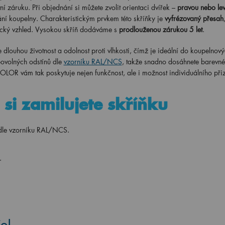
í záruku. Při objednání si můžete zvolit orientaci dvířek –
pravou nebo le
ání koupelny.
Charakteristickým prvkem této skříňky je
vyfrézovaný přesah
ický vzhled.
Vysokou skříň dodáváme s
prodlouženou zárukou 5 let
.
 dlouhou životnost a odolnost proti vlhkosti, čímž je ideální do koupelnov
ovolných odstínů dle
vzorníku RAL/NCS
, takže snadno dosáhnete barevné
COLOR vám tak poskytuje nejen funkčnost, ale i možnost individuálního při
si zamilujete skříňku
 dle vzorníku RAL/NCS.
.