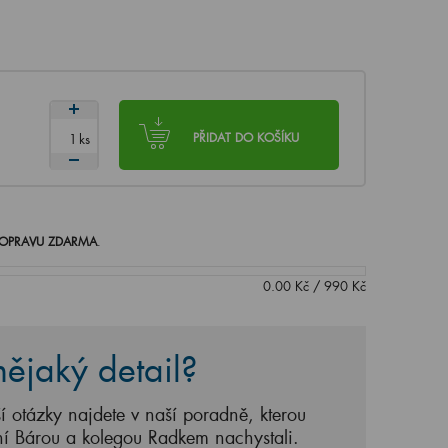
ks
PŘIDAT DO KOŠÍKU
OPRAVU ZDARMA
.
0.00
Kč
/
990
Kč
ějaký detail?
í otázky najdete v naší poradně, kterou
ní Bárou a kolegou Radkem nachystali.