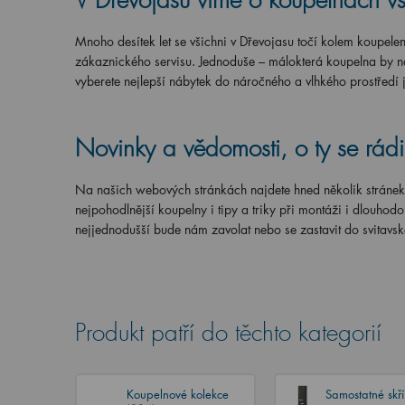
V Dřevojasu víme o koupelnách vš
Mnoho desítek let se všichni v Dřevojasu točí kolem koupele
zákaznického servisu. Jednoduše – málokterá koupelna by nás
vyberete nejlepší nábytek do náročného a vlhkého prostředí j
Novinky a vědomosti, o ty se rád
Na našich webových stránkách najdete hned několik stránek,
nejpohodlnější koupelny i tipy a triky při montáži i dlouho
nejjednodušší bude nám zavolat nebo se zastavit do svitav
Produkt patří do těchto kategorií
Koupelnové kolekce
Samostatné skř