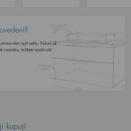
rovedení?
míme vám vyjít vstříc. Pokud už
ek rozměry, můžete využít náš
i kupují