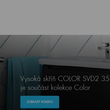
Vysoká skříň COLOR SVD2 35
je součást kolekce Color
ZOBRAZIT KOLEKCI