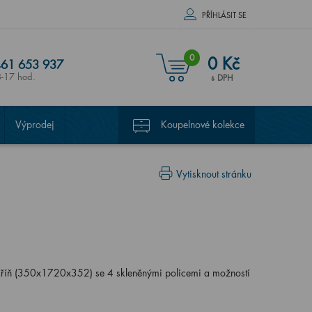
PŘÍHLÁSIT SE
0
0 Kč
61 653 937
8-17 hod.
s DPH
Výprodej
Koupelnové kolekce
Vytisknout stránku
říň (350x1720x352) se 4 skleněnými policemi a možností