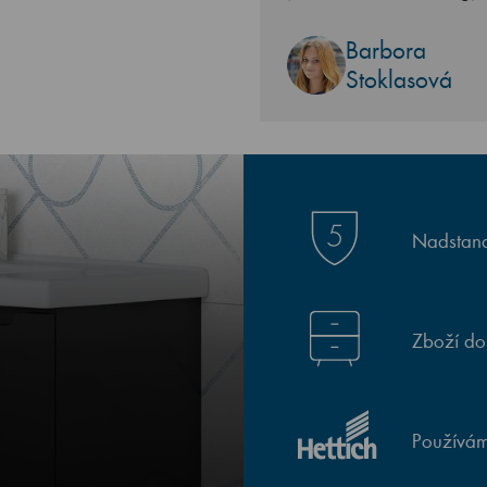
Barbora
Stoklasová
Nadstand
Zboží do
Používám