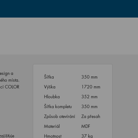
esign a
Šířka
350 mm
ného místa.
ekcí COLOR
Výška
1720 mm
Hloubka
352 mm
Šířka kompletu
350 mm
Způsob otevírání
Za přesah
Materiál
MDF
zajišťuje
Hmotnost
37 kg