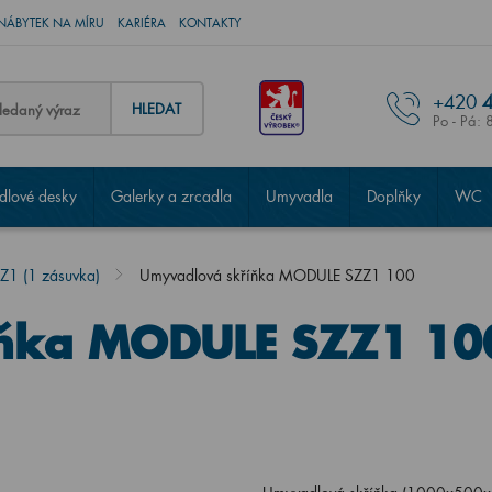
NÁBYTEK NA MÍRU
KARIÉRA
KONTAKTY
+420
4
HLEDAT
Po - Pá: 
lové desky
Galerky a zrcadla
Umyvadla
Doplňky
WC
1 (1 zásuvka)
Umyvadlová skříňka MODULE SZZ1 100
íňka MODULE SZZ1 10