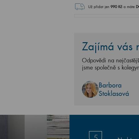
Už přidat jen
990
Kč
a máte
D
Zajímá vás n
Odpovědi na nejčastějš
jsme společně s kolegy
Barbora
Stoklasová