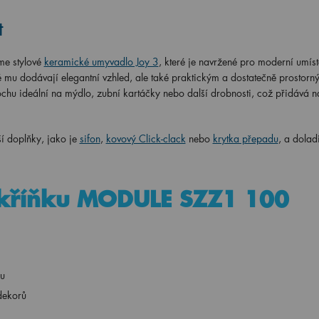
t
e stylové
keramické umyvadlo Joy 3
, které je navržené pro moderní umíst
 mu dodávají elegantní vzhled, ale také praktickým a dostatečně prostor
chu ideální na mýdlo, zubní kartáčky nebo další drobnosti, což přidává n
í doplňky, jako je
sifon
,
kovový Click-clack
nebo
krytka přepadu
, a doladi
 skříňku MODULE SZZ1 100
ou
dekorů