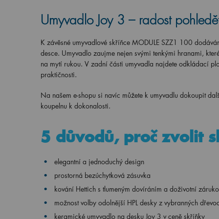
Umyvadlo Joy 3 – radost pohledě
K závěsné umyvadlové skříňce MODULE SZZ1 100 dodávám
desce. Umyvadlo zaujme nejen svými tenkými hranami, které
na mytí rukou. V zadní části umyvadla najdete odkládací plo
praktičnosti.
Na našem e-shopu si navíc můžete k umyvadlu dokoupit dalš
koupelnu k dokonalosti.
5 důvodů, proč zvolit
elegantní a jednoduchý design
prostorná bezúchytková zásuvka
kování Hettich s tlumeným dovíráním a doživotní záruk
možnost volby odolnější HPL desky z vybranných dřevo
keramické umyvadlo na desku Joy 3 v ceně skříňky