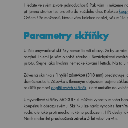
Hledáte ve svém životě jednoduchost? Pak vám ji můžeme n
příjemná strohost se propíše do každého dne. Kolekce
koup
Ovšem šíře možností, kterou vám kolekce nabízí, vás může 
Parametry skříňky
U této umyvadlové skříňky nemusíte mít obavy, že by se vám
ostrými liniemi je sám o sobě zárukou. Bezúchytkové otevírá
jistotu. Stejně jako kvalitní německé kování Hettich. Na to u 
Závěsná skříňka s
1 vyšší zásuvkou (318 mm)
představuje 
domácnostech. Zásuvka s tlumeným dojezdem pojme základ
rozšířit pomocí
doplňkových skříněk
, které umístíte do voln
Umyvadlové skříňky MODULE si můžete vybrat v mnoha bare
koupelnu k obrazu svému. Skříňku lze navíc vyrobit s
horním
vodě, ale také proti mechanickému poškození. HPL desky tak
Nadstandardní
prodloužená záruka 5 let
mluví za vše.