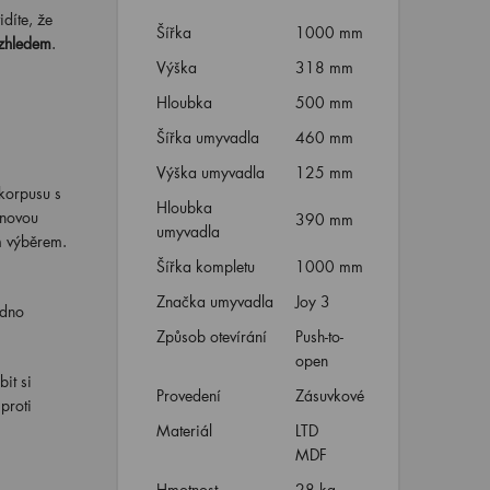
díte, že
Šířka
1000 mm
vzhledem
.
Výška
318 mm
Hloubka
500 mm
Šířka umyvadla
460 mm
Výška umyvadla
125 mm
korpusu s
Hloubka
gnovou
390 mm
umyvadla
m výběrem.
Šířka kompletu
1000 mm
Značka umyvadla
Joy 3
adno
Způsob otevírání
Push-to-
open
it si
Provedení
Zásuvkové
proti
Materiál
LTD
MDF
Hmotnost
28 kg