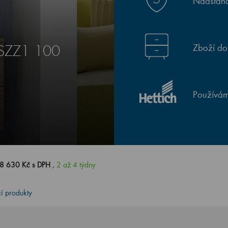
Nadstand
Zboží do
 SZZ1 100
Používám
8 630 Kč s DPH
,
2 až 4 týdny
cí produkty