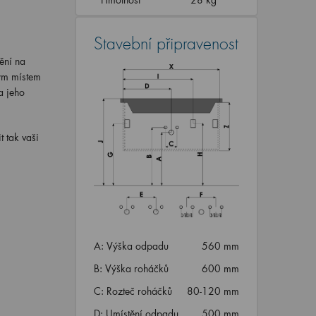
Stavební připravenost
ění na
ným místem
a jeho
t tak vaši
A: Výška odpadu
560 mm
B: Výška roháčků
600 mm
C: Rozteč roháčků
80-120 mm
D: Umístění odpadu
500 mm