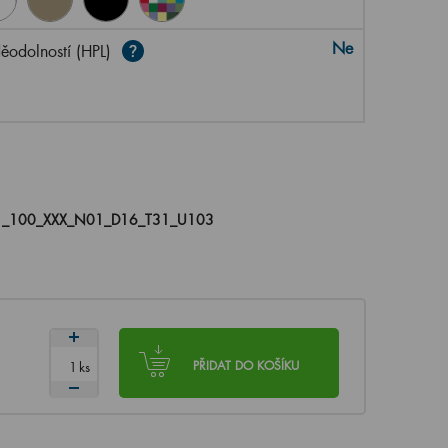
Ne
ěodolností (HPL)
_100_XXX_N01_D16_T31_U103
ks
PŘIDAT DO KOŠÍKU