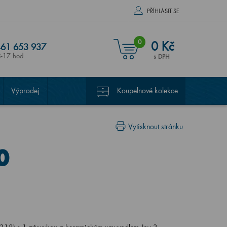
PŘÍHLÁSIT SE
0
0 Kč
61 653 937
8-17 hod.
s DPH
Výprodej
Koupelnové kolekce
Vytisknout stránku
0