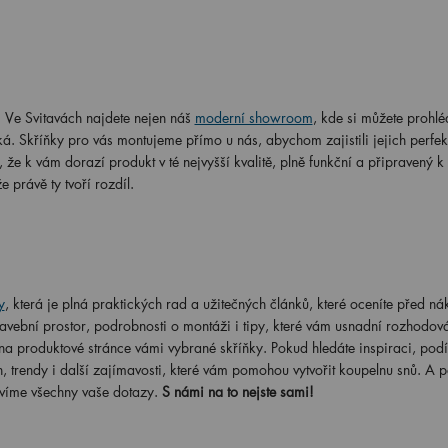
. Ve Svitavách najdete nejen náš
moderní showroom
, kde si můžete prohlé
á. Skříňky pro vás montujeme přímo u nás, abychom zajistili jejich perfek
že k vám dorazí produkt v té nejvyšší kvalitě, plně funkční a připravený k
právě ty tvoří rozdíl.
y
, která je plná praktických rad a užitečných článků, které oceníte před n
tavební prostor, podrobnosti o montáži i tipy, které vám usnadní rozhodová
a produktové stránce vámi vybrané skříňky. Pokud hledáte inspiraci, podí
 trendy i další zajímavosti, které vám pomohou vytvořit koupelnu snů. A p
ovíme všechny vaše dotazy.
S námi na to nejste sami!