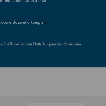
artně dlouhá záruka 5 let
ručíme složené a kompletní
e špičkové kování Hettich s jemným dovíráním