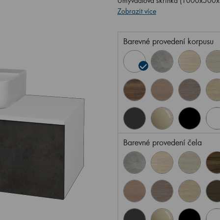
Umyvadlová skříňka (1000x500x3
Zobrazit více
Barevné provedení korpusu
Barevné provedení čela