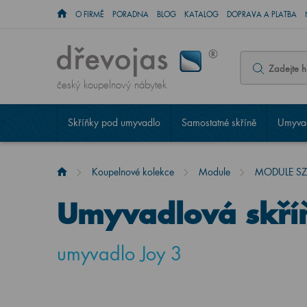
O FIRMĚ
PORADNA
BLOG
KATALOG
DOPRAVA A PLATBA
český koupelnový nábytek
Skříňky pod umyvadlo
Samostatné skříně
Umyvad
Koupelnové kolekce
Module
MODULE SZZ
Umyvadlová skř
umyvadlo Joy 3