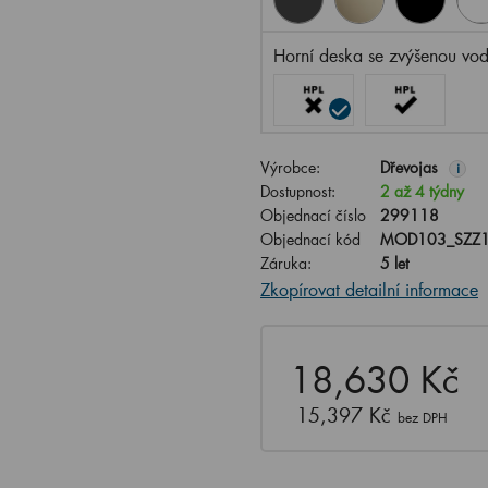
Horní deska se zvýšenou vod
Výrobce:
Dřevojas
i
Dostupnost:
2 až 4 týdny
Objednací číslo
299118
Objednací kód
MOD103_SZZ1
Záruka:
5 let
Zkopírovat detailní informace
18,630 Kč
15,397 Kč
bez DPH