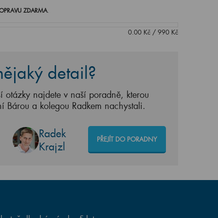
OPRAVU ZDARMA
.
0.00
Kč
/
990
Kč
ějaký detail?
í otázky najdete v naší poradně, kterou
ní Bárou a kolegou Radkem nachystali.
Radek
PŘEJÍT DO PORADNY
Krajzl