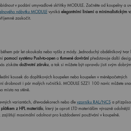
abídnout v podání umyvadlové skříňky MODULE. Začněte od koupelny a uvi
elnového nábytku MODULE
vyniká
elegantními liniemi a minimalistickým 
příjemně zaskočit.
 během pár let okoukala nebo vyšla z módy. Jednoduchý obdélníkový tvar 
ní
pomocí systému Push-to-open
a
tlumené dovírání
představuje další desi
nás získáte
doživotní záruku
, a tak si můžete být opravdu jisti svým dobrý
ideální kousek do doplňkových koupelen nebo koupelen v méněpočetných
ní drobnosti i pár malých ručníčků. MODULE SZZ1 100 navíc můžete sn
ého místa na stěně.
vných variantách, dřevodekorech nebo dle
vzorníku RAL/NCS
a přizpůsob
 plátkem z HPL materiálu
, který je oproti LTD materiálům výrazně odolnější 
 zajišťují maximální odolnost pro každodenní používání v koupelně.