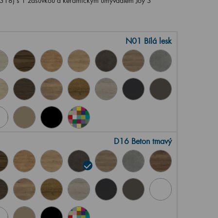
18) s 1 zásuvkou a keramickým umyvadlem Joy 3
N01 Bílá lesk
D16 Beton tmavý