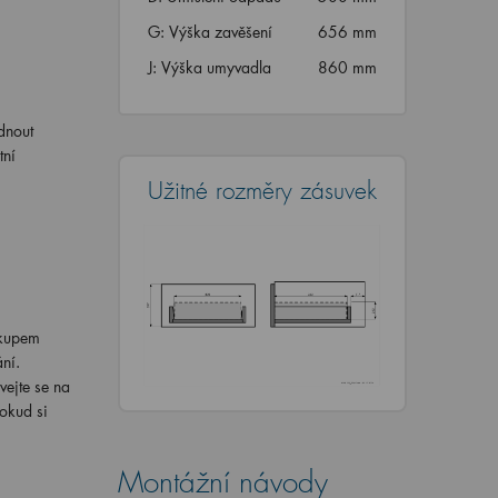
G: Výška zavěšení
656 mm
J: Výška umyvadla
860 mm
dnout
tní
Užitné rozměry zásuvek
ákupem
ní.
vejte se na
okud si
Montážní návody