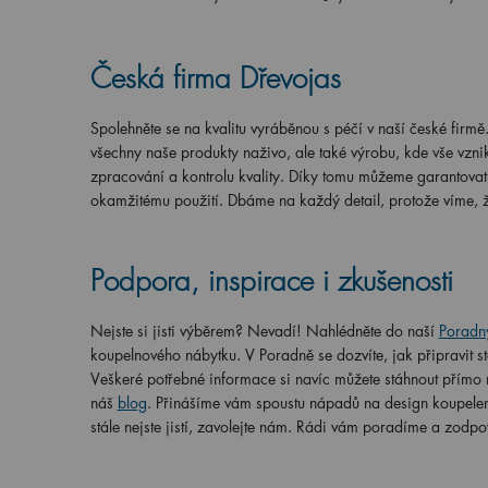
Česká firma Dřevojas
Spolehněte se na kvalitu vyráběnou s péčí v naší české firmě
všechny naše produkty naživo, ale také výrobu, kde vše vznik
zpracování a kontrolu kvality. Díky tomu můžeme garantovat, 
okamžitému použití. Dbáme na každý detail, protože víme, že 
Podpora, inspirace i zkušenosti
Nejste si jisti výběrem? Nevadí! Nahlédněte do naší
Poradn
koupelnového nábytku. V Poradně se dozvíte, jak připravit s
Veškeré potřebné informace si navíc můžete stáhnout přímo n
náš
blog
. Přinášíme vám spoustu nápadů na design koupelen,
stále nejste jistí, zavolejte nám. Rádi vám poradíme a zodp