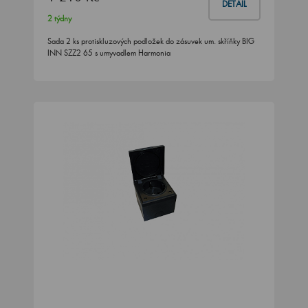
DETAIL
2 týdny
Sada 2 ks protiskluzových podložek do zásuvek um. skříňky BIG
INN SZZ2 65 s umyvadlem Harmonia