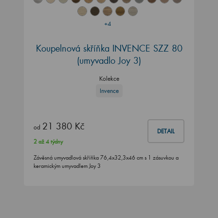
+4
Koupelnová skříňka INVENCE SZZ 80
(umyvadlo Joy 3)
Kolekce
Invence
21 380 Kč
od
DETAIL
2 až 4 týdny
Závěsná umyvadlová skříňka 76,4x32,3x46 cm s 1 zásuvkou a
keramickým umyvadlem Joy 3