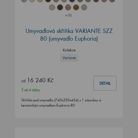
+10
Umyvadlová skříňka VARIANTE SZZ
80 (umyvadlo Euphoria)
Kolekce
Variante
16 240 Kč
od
DETAIL
2 až 4 týdny
Skříňka pod umyvadlo (740x350x454) s 1 zásuvkou a
keramickým umyvadlem Euphoria 80