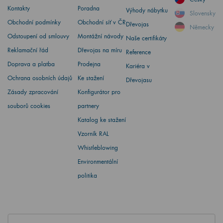
Kontakty
Poradna
Výhody nábytku
Slovensky
Obchodní podmínky
Obchodní síť v ČR
Dřevojas
Německy
Odstoupení od smlouvy
Montážní návody
Naše certifikáty
Reklamační řád
Dřevojas na míru
Reference
Doprava a platba
Prodejna
Kariéra v
Ochrana osobních údajů
Ke stažení
Dřevojasu
Zásady zpracování
Konfigurátor pro
souborů cookies
partnery
Katalog ke stažení
Vzorník RAL
Whistleblowing
Environmentální
politika