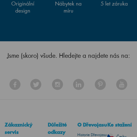
Originální
Nábytek na
5 let záruka
design
míru
Jsme (skoro) všude. Hledejte a najdete nás na:
Zákaznický
Důležité
O Dřevojasu
Ke stažení
servis
odkazy
Historie Dřevojasu
Česky