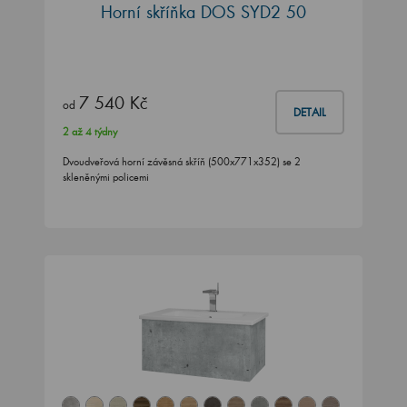
Horní skříňka DOS SYD2 50
7 540 Kč
od
DETAIL
2 až 4 týdny
Dvoudveřová horní závěsná skříň (500x771x352) se 2
skleněnými policemi