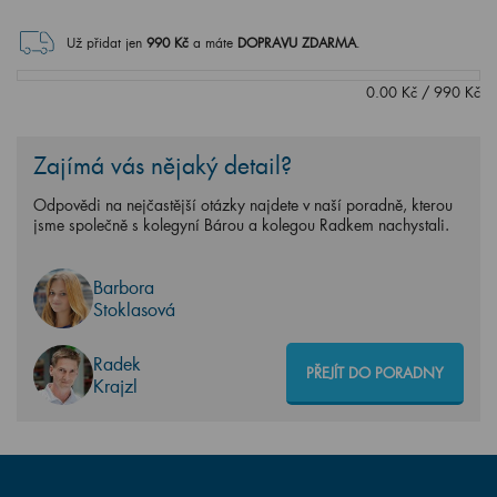
Už přidat jen
990
Kč
a máte
DOPRAVU ZDARMA
.
0.00
Kč
/
990
Kč
Zajímá vás nějaký detail?
Odpovědi na nejčastější otázky najdete v naší poradně, kterou
jsme společně s kolegyní Bárou a kolegou Radkem nachystali.
Barbora
Stoklasová
Radek
PŘEJÍT DO PORADNY
Krajzl