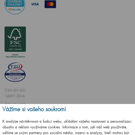
ČSN EN ISO
14001:2016
ČSN EN ISO
Vážíme si vašeho soukromí
9001:2016
K analýze návštěvnosti a funkcí webu, ukládání vašeho nastavení a personalizaci
obsahu a reklam využíváme cookies. Informace o tom, jak náš web používáte,
sdílíme se svými partnery pro sociální média, inzerci a analýzy, kteří mohou být