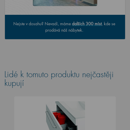
Nejste v dosahu? Nevadí, máme
dalších 300 míst
, kde se
prodává náš nábytek.
Lidé k tomuto produktu nejčastěji
kupují