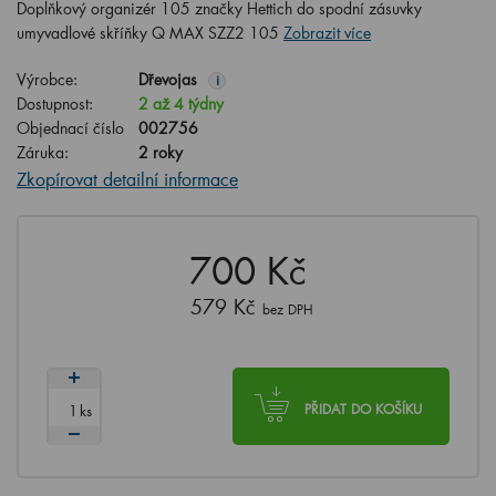
Doplňkový organizér 105 značky Hettich do spodní zásuvky
umyvadlové skříňky Q MAX SZZ2 105
Zobrazit více
Výrobce:
Dřevojas
i
Dostupnost:
2 až 4 týdny
Objednací číslo
002756
Záruka:
2 roky
Zkopírovat detailní informace
700 Kč
579 Kč
bez DPH
ks
PŘIDAT DO KOŠÍKU