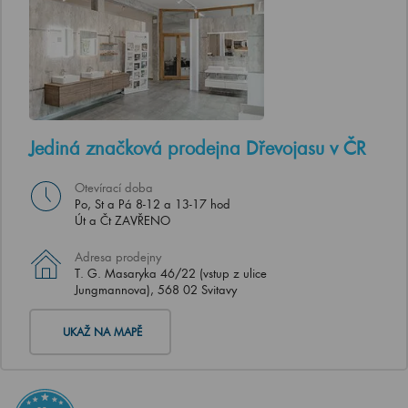
Jediná značková prodejna Dřevojasu v ČR
Otevírací doba
Po, St a Pá 8-12 a 13-17 hod
Út a Čt ZAVŘENO
Adresa prodejny
T. G. Masaryka 46/22 (vstup z ulice
Jungmannova), 568 02 Svitavy
UKAŽ NA MAPĚ