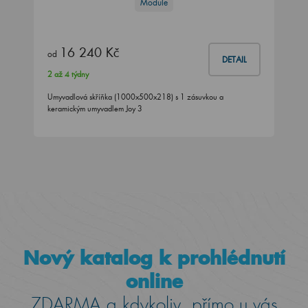
Module
16 240 Kč
od
DETAIL
2 až 4 týdny
Umyvadlová skříňka (1000x500x218) s 1 zásuvkou a
keramickým umyvadlem Joy 3
Nový katalog k prohlédnutí
online
ZDARMA a kdykoliv, přímo u vás