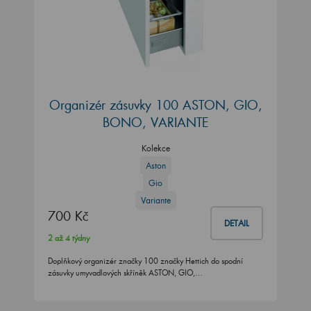
Organizér zásuvky 100 ASTON, GIO,
BONO, VARIANTE
Kolekce
Aston
Gio
Variante
700 Kč
DETAIL
2 až 4 týdny
Doplňkový organizér značky 100 značky Hettich do spodní
zásuvky umyvadlových skříněk ASTON, GIO,…