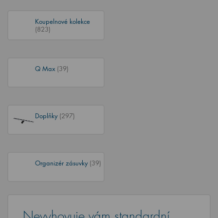
Koupelnové kolekce
(823)
Q Max
(39)
Doplňky
(297)
Organizér zásuvky
(39)
Nevyhovuje vám standardní