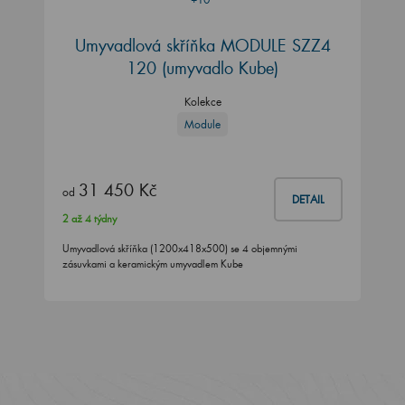
Umyvadlová skříňka MODULE SZZ4
120
(umyvadlo Kube)
Kolekce
Module
31 450 Kč
od
DETAIL
2 až 4 týdny
Umyvadlová skříňka (1200x418x500) se 4 objemnými
zásuvkami a keramickým umyvadlem Kube