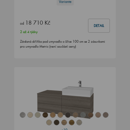
Variante
18 710 Kč
od
DETAIL
2 až 4 týdny
Závěsná skříňka pod umyvadlo o šířce 100 cm se 2 zásuvkami
pro umyvadlo Metric (není součástí ceny)
+10