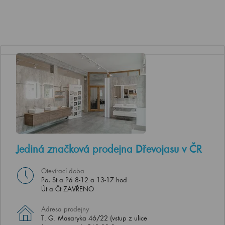
Jediná značková prodejna Dřevojasu v ČR
Otevírací doba
Po, St a Pá 8-12 a 13-17 hod
Út a Čt ZAVŘENO
Adresa prodejny
T. G. Masaryka 46/22 (vstup z ulice