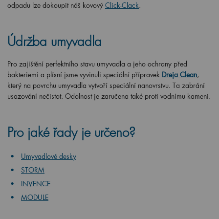
odpadu lze dokoupit náš kovový
Click-Clack
.
Údržba umyvadla
Pro zajištění perfektního stavu umyvadla a jeho ochrany před
bakteriemi a plísní jsme vyvinuli speciální přípravek
Dreja Clean
,
který na povrchu umyvadla vytvoří speciální nanovrstvu. Ta zabrání
usazování nečistot. Odolnost je zaručena také proti vodnímu kameni.
Pro jaké řady je určeno?
Umyvadlové desky
STORM
INVENCE
MODULE