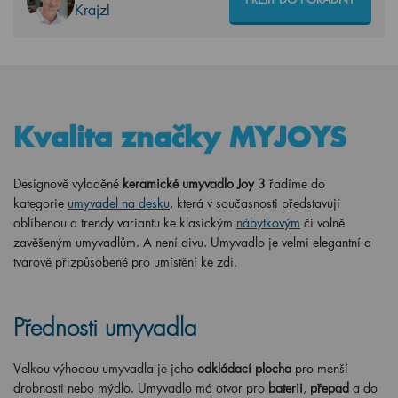
Krajzl
Kvalita značky MYJOYS
Designově vyladěné
keramické umyvadlo Joy 3
řadíme do
kategorie
umyvadel na desku
, která v současnosti představují
oblíbenou a trendy variantu ke klasickým
nábytkovým
či volně
zavěšeným umyvadlům. A není divu. Umyvadlo je velmi elegantní a
tvarově přizpůsobené pro umístění ke zdi.
Přednosti umyvadla
Velkou výhodou umyvadla je jeho
odkládací plocha
pro menší
drobnosti nebo mýdlo. Umyvadlo má otvor pro
baterii
,
přepad
a do