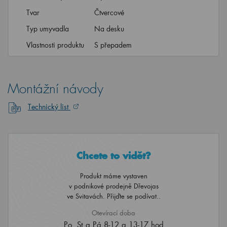
Tvar
Čtvercové
Typ umyvadla
Na desku
Vlastnosti produktu
S přepadem
Montážní návody
Technický list
Chcete to vidět?
Produkt máme vystaven
v podnikové prodejně Dřevojas
ve Svitavách. Přijďte se podívat..
Otevírací doba
Po, St a Pá 8-12 a 13-17 hod