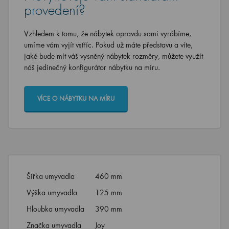
provedení?
Vzhledem k tomu, že nábytek opravdu sami vyrábíme,
umíme vám vyjít vstříc. Pokud už máte představu a víte,
jaké bude mít váš vysněný nábytek rozměry, můžete využít
náš jedinečný konfigurátor nábytku na míru.
VÍCE O NÁBYTKU NA MÍRU
Šířka umyvadla
460 mm
Výška umyvadla
125 mm
Hloubka umyvadla
390 mm
Značka umyvadla
Joy