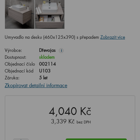
Umyvadlo na desku (460x125x390) s přepadem
Zobrazit více
Výrobce:
Dřevojas
i
Dostupnost:
skladem
Objednací číslo
002114
Objednací kód
U103
Záruka:
5 let
Zkopírovat detailní informace
4,040 Kč
3,339 Kč
bez DPH