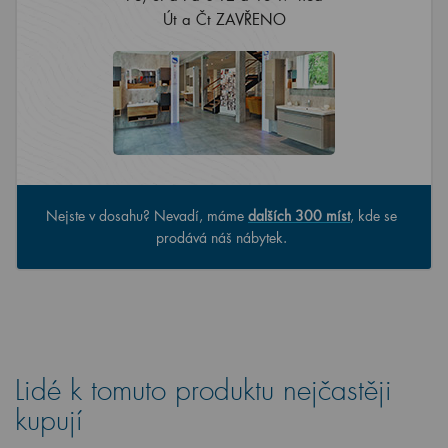
Út a Čt ZAVŘENO
Nejste v dosahu? Nevadí, máme
dalších 300 míst
, kde se
prodává náš nábytek.
Lidé k tomuto produktu nejčastěji
kupují