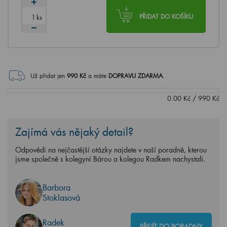
ks
PŘIDAT DO KOŠÍKU
Už přidat jen
990
Kč
a máte
DOPRAVU ZDARMA
.
0.00
Kč
/
990
Kč
Zajímá vás nějaký detail?
Odpovědi na nejčastější otázky najdete v naší poradně, kterou
jsme společně s kolegyní Bárou a kolegou Radkem nachystali.
Barbora
Stoklasová
Radek
PŘEJÍT DO PORADNY