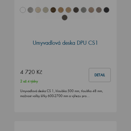
Umyvadlová deska DPU CS1
4 720 Kč
DETAIL
2 až 4 týdny
Umyvadlová deska CS 1, hloubka 500 mm, tloušťka 48 mm,
možnost volby šířky 600-2700 mm a výřezu pro…