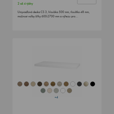
2 až 4 týdny
Umyvadlová deska CS 3, hloubka 500 mm, tloušťka 48 mm,
možnost volby šířky 600-2700 mm a výřezu pro…
+4