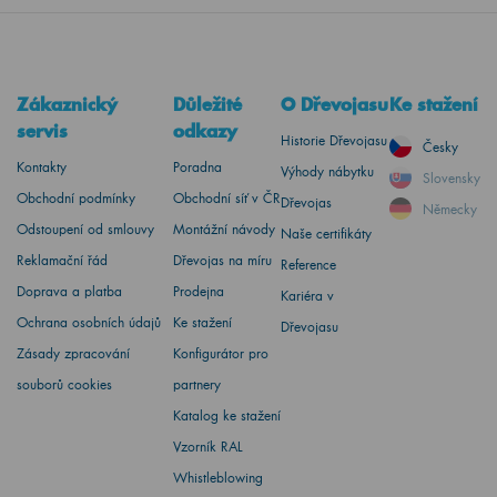
Zákaznický
Důležité
O Dřevojasu
Ke stažení
servis
odkazy
Historie Dřevojasu
Česky
Kontakty
Poradna
Výhody nábytku
Slovensky
Obchodní podmínky
Obchodní síť v ČR
Dřevojas
Německy
Odstoupení od smlouvy
Montážní návody
Naše certifikáty
Reklamační řád
Dřevojas na míru
Reference
Doprava a platba
Prodejna
Kariéra v
Ochrana osobních údajů
Ke stažení
Dřevojasu
Zásady zpracování
Konfigurátor pro
souborů cookies
partnery
Katalog ke stažení
Vzorník RAL
Whistleblowing