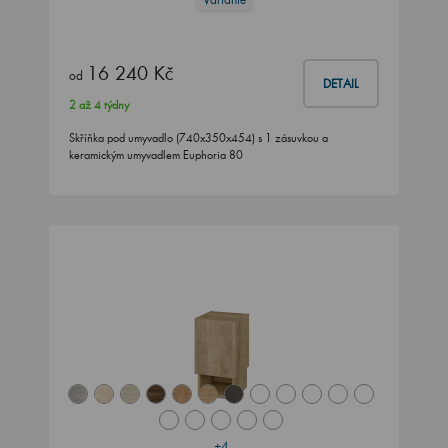
16 240 Kč
od
DETAIL
2 až 4 týdny
Skříňka pod umyvadlo (740x350x454) s 1 zásuvkou a
keramickým umyvadlem Euphoria 80
+4