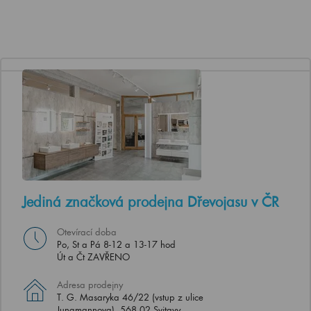
Jediná značková prodejna Dřevojasu v ČR
Otevírací doba
Po, St a Pá 8-12 a 13-17 hod
Út a Čt ZAVŘENO
Adresa prodejny
T. G. Masaryka 46/22 (vstup z ulice
Jungmannova), 568 02 Svitavy