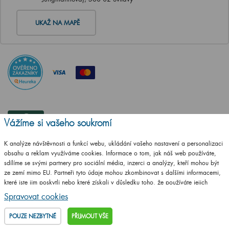
UKAŽ NA MAPĚ
Vážíme si vašeho soukromí
K analýze návštěvnosti a funkcí webu, ukládání vašeho nastavení a personalizaci
obsahu a reklam využíváme cookies. Informace o tom, jak náš web používáte,
sdílíme se svými partnery pro sociální média, inzerci a analýzy, kteří mohou být
ze zemí mimo EU. Partneři tyto údaje mohou zkombinovat s dalšími informacemi,
které jste jim poskytli nebo které získali v důsledku toho, že používáte jejich
služby.
Podrobné informace
Spravovat cookies
POUZE NEZBYTNÉ
PŘIJMOUT VŠE
ČSN EN ISO
14001:2016