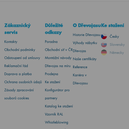
Zákaznický
Důležité
O Dřevojasu
Ke stažení
servis
odkazy
Historie Dřevojasu
Česky
Kontakty
Poradna
Výhody nábytku
Slovensky
Obchodní podmínky
Obchodní síť v ČR
Dřevojas
Německy
Odstoupení od smlouvy
Montážní návody
Naše certifikáty
Reklamační řád
Dřevojas na míru
Reference
Doprava a platba
Prodejna
Kariéra v
Ochrana osobních údajů
Ke stažení
Dřevojasu
Zásady zpracování
Konfigurátor pro
souborů cookies
partnery
Katalog ke stažení
Vzorník RAL
Whistleblowing