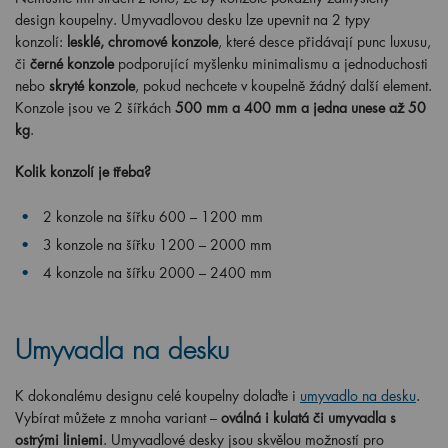
design koupelny. Umyvadlovou desku lze upevnit na 2 typy
konzolí:
lesklé, chromové konzole
, které desce přidávají punc luxusu,
či
černé konzole
podporující myšlenku minimalismu a jednoduchosti
nebo
skryté konzole
, pokud nechcete v koupelně žádný další element.
Konzole jsou ve 2 šířkách
500
mm a 400 mm a jedna unese až 50
kg
.
Kolik konzolí je třeba?
2 konzole
na
šířku
600 – 1200 mm
3 konzole
na
šířku
1200 – 2000 mm
4 konzole
na
šířku
2000 – 2400 mm
Umyvadla na desku
K dokonalému designu celé koupelny dolaďte i
umyvadlo na desku
.
Vybírat můžete z mnoha variant –
oválná i kulatá či umyvadla s
ostrými liniemi
. Umyvadlové desky jsou skvělou možností pro