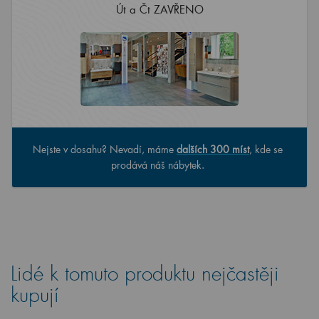
Út a Čt ZAVŘENO
Nejste v dosahu? Nevadí, máme
dalších 300 míst
, kde se
prodává náš nábytek.
Lidé k tomuto produktu nejčastěji
kupují