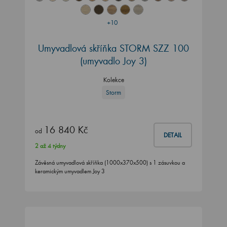
+10
Umyvadlová skříňka STORM SZZ 100
(umyvadlo Joy 3)
Kolekce
Storm
16 840 Kč
od
DETAIL
2 až 4 týdny
Závěsná umyvadlová skříňka (1000x370x500) s 1 zásuvkou a
keramickým umyvadlem Joy 3