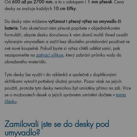
Od
600 až po 2700 mm
, a to s odstupem i
1 mm přesně
. Cena
desky se zvyšuje každých
10 cm šířky
.
Do desky vám můžeme
vyříznout i přesný výřez na umyvadlo či
baterie
. Tuto skutečnost nám přesně popíšete v objednávkovém
formuláři, abyste desku doručenou k vám domů mohli ihned osadit
vybraným umyvadlem a začít bez dlouhého protahování používat ve
své nové koupelně. Pokud byste si výřez chtěli udělat sami, pak
nezapomeňte na
zatírací silikon
, který zabrání průniku vody do
obnaženého materiálu.
Tyto desky lze využít i do výklenků a společně s doplňkovými
skříňkami vytvořit potřebný úložný prostor. Pozor však na jejich
použití, protože tyto desky nemohou být umístěny přímo na zdi. Více
se o možnostech desek a jejich správném umístění dočtete v
tomto
článku
.
Zamilovali jste se do desky pod
umyvadlo?