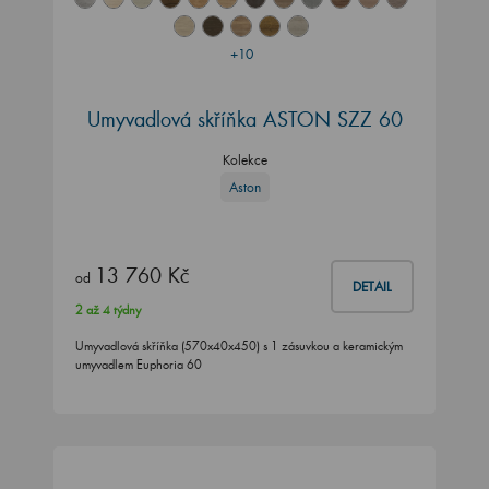
+10
Umyvadlová skříňka ASTON SZZ 60
Kolekce
Aston
13 760 Kč
od
DETAIL
2 až 4 týdny
Umyvadlová skříňka (570x40x450) s 1 zásuvkou a keramickým
umyvadlem Euphoria 60