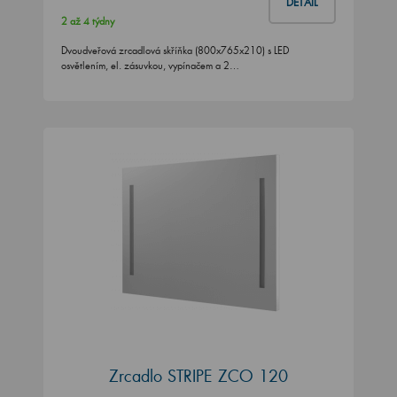
DETAIL
2 až 4 týdny
Dvoudveřová zrcadlová skříňka (800x765x210) s LED
osvětlením, el. zásuvkou, vypínačem a 2…
Zrcadlo STRIPE ZCO 120