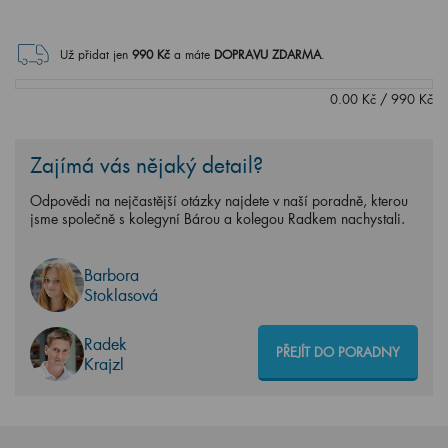
Už přidat jen
990
Kč
a máte
DOPRAVU ZDARMA
.
0.00
Kč
/
990
Kč
Zajímá vás nějaký detail?
Odpovědi na nejčastější otázky najdete v naší poradně, kterou
jsme společně s kolegyní Bárou a kolegou Radkem nachystali.
Barbora
Stoklasová
Radek
PŘEJÍT DO PORADNY
Krajzl