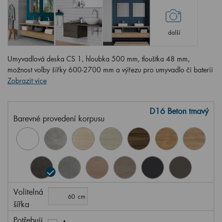
další
Umyvadlová deska CS 1, hloubka 500 mm, tloušťka 48 mm,
možnost volby šířky 600-2700 mm a výřezu pro umyvadlo či baterii
Zobrazit více
D16 Beton tmavý
Barevné provedení korpusu
Volitelná
šířka
Potřebuji