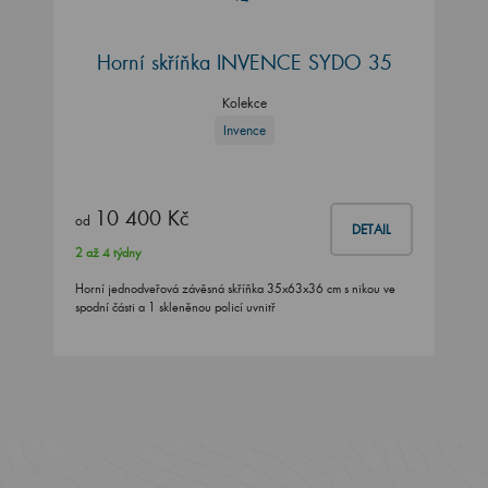
Horní skříňka INVENCE SYDO 35
Kolekce
Invence
10 400 Kč
od
DETAIL
2 až 4 týdny
Horní jednodveřová závěsná skříňka 35x63x36 cm s nikou ve
spodní části a 1 skleněnou policí uvnitř