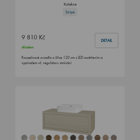
Kolekce
Stripe
9 810 Kč
DETAIL
skladem
Koupelnové zrcadlo o šířce 120 cm s LED osvětlením a
vypínačem vč. regulátoru stmívání