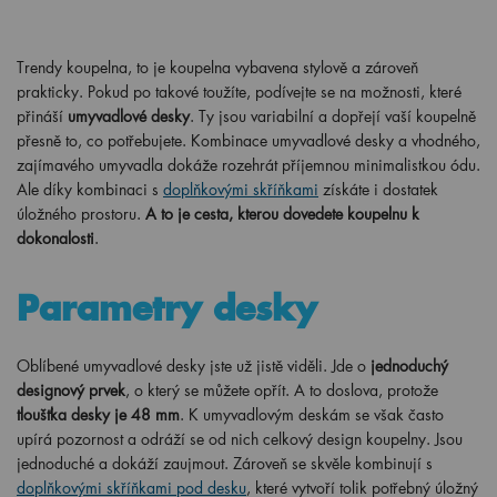
Trendy koupelna, to je koupelna vybavena stylově a zároveň
prakticky. Pokud po takové toužíte, podívejte se na možnosti, které
přináší
umyvadlové desky
. Ty jsou variabilní a dopřejí vaší koupelně
přesně to, co potřebujete. Kombinace umyvadlové desky a vhodného,
zajímavého umyvadla dokáže rozehrát příjemnou minimalistkou ódu.
Ale díky kombinaci s
doplňkovými skříňkami
získáte i dostatek
úložného prostoru.
A to je cesta, kterou dovedete koupelnu k
dokonalosti
.
Parametry desky
Oblíbené umyvadlové desky jste už jistě viděli. Jde o
jednoduchý
designový prvek
, o který se můžete opřít. A to doslova, protože
tloušťka desky je 48 mm
. K umyvadlovým deskám se však často
upírá pozornost a odráží se od nich celkový design koupelny. Jsou
jednoduché a dokáží zaujmout. Zároveň se skvěle kombinují s
doplňkovými skříňkami pod desku
, které vytvoří tolik potřebný úložný