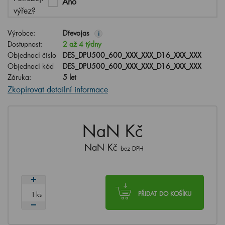
Ano
výřez?
Výrobce:
Dřevojas
i
Dostupnost:
2 až 4 týdny
Objednací číslo
DES_DPU500_600_XXX_XXX_D16_XXX_XXX
Objednací kód
DES_DPU500_600_XXX_XXX_D16_XXX_XXX
Záruka:
5 let
Zkopírovat detailní informace
NaN Kč
NaN Kč
bez DPH
ks
PŘIDAT DO KOŠÍKU