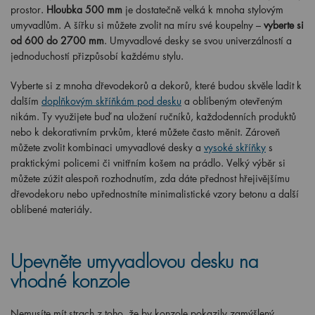
prostor.
Hloubka 500 mm
je dostatečně velká k mnoha stylovým
umyvadlům. A šířku si můžete zvolit na míru své koupelny –
vyberte si
od 600 do 2700 mm
. Umyvadlové desky se svou univerzálností a
jednoduchostí přizpůsobí každému stylu.
Vyberte si z mnoha dřevodekorů a dekorů, které budou skvěle ladit k
dalším
doplňkovým skříňkám pod desku
a oblíbeným otevřeným
nikám. Ty využijete buď na uložení ručníků, každodenních produktů
nebo k dekorativním prvkům, které můžete často měnit. Zároveň
můžete zvolit kombinaci umyvadlové desky a
vysoké skříňky
s
praktickými policemi či vnitřním košem na prádlo. Velký výběr si
můžete zúžit alespoň rozhodnutím, zda dáte přednost hřejivějšímu
dřevodekoru nebo upřednostníte minimalistické vzory betonu a další
oblíbené materiály.
Upevněte umyvadlovou desku na
vhodné konzole
Nemusíte mít strach z toho, že by konzole pokazily zamýšlený