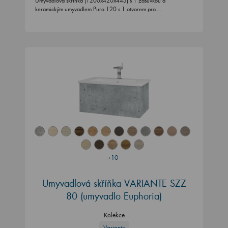
Umyvadlová skříňka (1200x420x445) s 1 zásuvkou a
keramickým umyvadlem Pura 120 s 1 otvorem pro…
+10
Umyvadlová skříňka VARIANTE SZZ
80 (umyvadlo Euphoria)
Kolekce
Variante