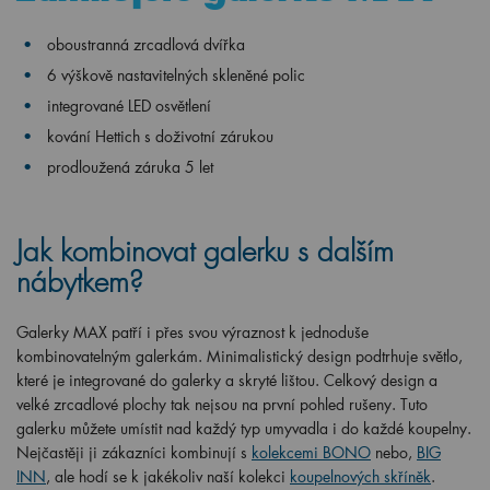
oboustranná zrcadlová dvířka
6 výškově nastavitelných skleněné polic
integrované LED osvětlení
kování Hettich s doživotní zárukou
prodloužená záruka 5 let
Jak kombinovat galerku s dalším
nábytkem?
Galerky MAX patří i přes svou výraznost k jednoduše
kombinovatelným galerkám. Minimalistický design podtrhuje světlo,
které je integrované do galerky a skryté lištou. Celkový design a
velké zrcadlové plochy tak nejsou na první pohled rušeny. Tuto
galerku můžete umístit nad každý typ umyvadla i do každé koupelny.
Nejčastěji ji zákazníci kombinují s
kolekcemi BONO
nebo,
BIG
INN
, ale hodí se k jakékoliv naší kolekci
koupelnových skříněk
.