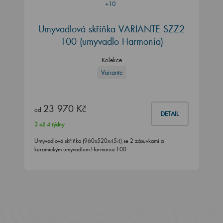
+10
Umyvadlová skříňka VARIANTE SZZ2
100 (umyvadlo Harmonia)
Kolekce
Variante
23 970 Kč
od
DETAIL
2 až 4 týdny
Umyvadlová skříňka (960x520x454) se 2 zásuvkami a
keramickým umyvadlem Harmonia 100