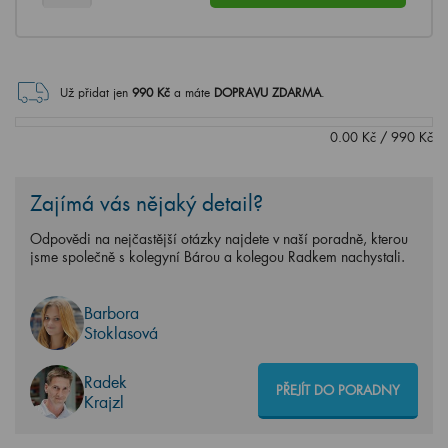
Už přidat jen
990
Kč
a máte
DOPRAVU ZDARMA
.
0.00
Kč
/
990
Kč
Zajímá vás nějaký detail?
Odpovědi na nejčastější otázky najdete v naší poradně, kterou
jsme společně s kolegyní Bárou a kolegou Radkem nachystali.
Barbora
Stoklasová
Radek
PŘEJÍT DO PORADNY
Krajzl