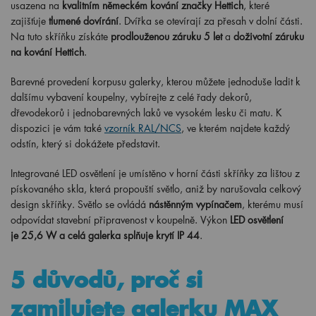
usazena na
kvalitním německém kování značky Hettich
, které
zajišťuje
tlumené dovírání
. Dvířka se otevírají za přesah v dolní části.
Na tuto skříňku získáte
prodlouženou záruku 5 let
a
doživotní záruku
na kování Hettich
.
Barevné provedení korpusu galerky, kterou můžete jednoduše ladit k
dalšímu vybavení koupelny, vybírejte z celé řady dekorů,
dřevodekorů i jednobarevných laků ve vysokém lesku či matu. K
dispozici je vám také
vzorník RAL/NCS
, ve kterém najdete každý
odstín, který si dokážete představit.
Integrované LED osvětlení je umístěno v horní části skříňky za lištou z
pískovaného skla, která propouští světlo, aniž by narušovala celkový
design skříňky. Světlo se ovládá
nástěnným vypínačem
, kterému musí
odpovídat stavební připravenost v koupelně. Výkon
LED osvětlení
je 25,6 W a celá galerka splňuje krytí IP 44
.
5 důvodů, proč si
zamilujete galerku MAX