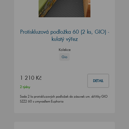
Protiskluzová podložka 60 (2 ks, GIO) -
kulatý výřez
Kolekce
Gio
1 210 Kč
DETAIL
2 týdny
Sada 2 ks protiskluzových podložek do zásuvek um. skříňky GIO
SZZ2 60 s umyvadlem Euphoria