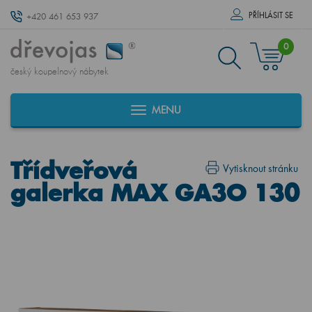
PŘÍHLÁSIT SE
+420 461 653 937
0
český koupelnový nábytek
MENU
Třídveřová
Vytisknout stránku
galerka MAX GA3O 130