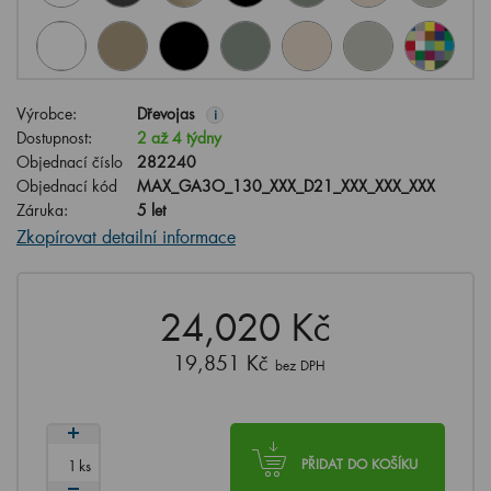
Výrobce:
Dřevojas
i
Dostupnost:
2 až 4 týdny
Objednací číslo
282240
Objednací kód
MAX_GA3O_130_XXX_D21_XXX_XXX_XXX
Záruka:
5 let
Zkopírovat detailní informace
24,020 Kč
19,851 Kč
bez DPH
ks
PŘIDAT DO KOŠÍKU