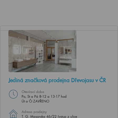
Jediná značková prodejna Dřevojasu v ČR
Otevírací doba
Po, St a Pá 8-12 a 13-17 hod
Út a Čt ZAVŘENO
Adresa prodejny
T. G. Masaryka 46/22 (vstup z ulice