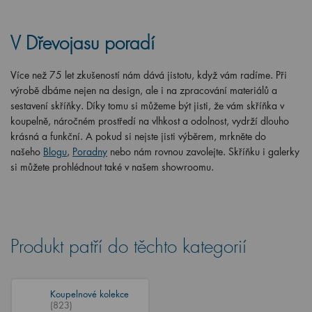
V Dřevojasu poradí
Více než 75 let zkušeností nám dává jistotu, když vám radíme. Při
výrobě dbáme nejen na design, ale i na zpracování materiálů a
sestavení skříňky. Díky tomu si můžeme být jisti, že vám skříňka v
koupelně, náročném prostředí na vlhkost a odolnost, vydrží dlouho
krásná a funkční. A pokud si nejste jisti výběrem, mrkněte do
našeho
Blogu
,
Poradny
nebo nám rovnou zavolejte. Skříňku i galerky
si můžete prohlédnout také v našem showroomu.
Produkt patří do těchto kategorií
Koupelnové kolekce
(823)