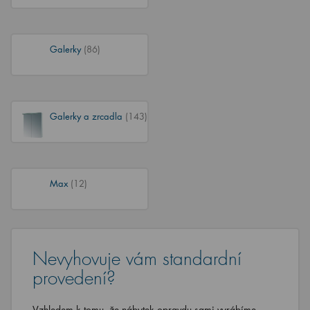
Galerky
(86)
Galerky a zrcadla
(143)
Max
(12)
Nevyhovuje vám standardní
provedení?
Vzhledem k tomu, že nábytek opravdu sami vyrábíme,