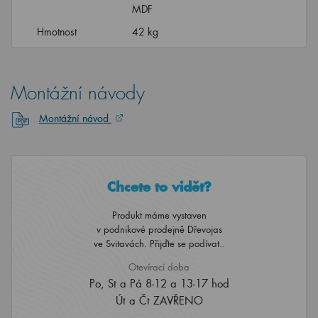
MDF
Hmotnost
42 kg
Montážní návody
Montážní návod
Chcete to vidět?
Produkt máme vystaven
v podnikové prodejně Dřevojas
ve Svitavách. Přijďte se podívat..
Otevírací doba
Po, St a Pá 8-12 a 13-17 hod
Út a Čt ZAVŘENO