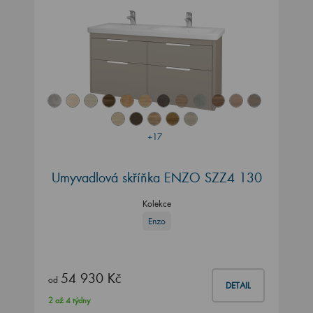
+17
Umyvadlová skříňka ENZO SZZ4 130
Kolekce
Enzo
54 930 Kč
od
DETAIL
2 až 4 týdny