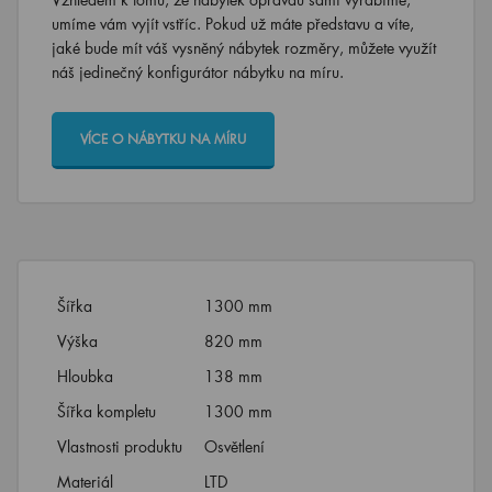
umíme vám vyjít vstříc. Pokud už máte představu a víte,
jaké bude mít váš vysněný nábytek rozměry, můžete využít
náš jedinečný konfigurátor nábytku na míru.
VÍCE O NÁBYTKU NA MÍRU
Šířka
1300 mm
Výška
820 mm
Hloubka
138 mm
Šířka kompletu
1300 mm
Vlastnosti produktu
Osvětlení
Materiál
LTD