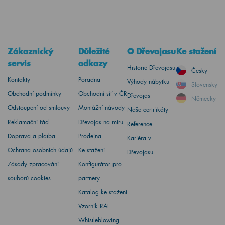
Zákaznický
Důležité
O Dřevojasu
Ke stažení
servis
odkazy
Historie Dřevojasu
Česky
Kontakty
Poradna
Výhody nábytku
Slovensky
Obchodní podmínky
Obchodní síť v ČR
Dřevojas
Německy
Odstoupení od smlouvy
Montážní návody
Naše certifikáty
Reklamační řád
Dřevojas na míru
Reference
Doprava a platba
Prodejna
Kariéra v
Ochrana osobních údajů
Ke stažení
Dřevojasu
Zásady zpracování
Konfigurátor pro
souborů cookies
partnery
Katalog ke stažení
Vzorník RAL
Whistleblowing