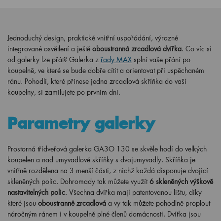
Jednoduchý design, praktické vnitřní uspořádání, výrazné
integrované osvětlení a ještě
oboustranná zrcadlová dvířka
. Co víc si
od galerky lze přát? Galerka z
řady MAX
splní vaše přání po
koupelně, ve které se bude dobře cítit a orientovat při uspěchaném
ránu. Pohodlí, které přinese jedna zrcadlová skříňka do vaší
koupelny, si zamilujete po prvním dni.
Parametry galerky
Prostorná třídveřová galerka GA3O 130 se skvěle hodí do velkých
koupelen a nad umyvadlové skříňky s dvojumyvadly. Skříňka je
vnitřně rozdělena na 3 menší části, z nichž každá disponuje dvojicí
skleněných polic. Dohromady tak můžete využít
6 skleněných výškově
nastavitelných polic
. Všechna dvířka mají patentovanou lištu, díky
které jsou
oboustranně zrcadlová
a vy tak můžete pohodlně proplout
náročným ránem i v koupelně plné členů domácnosti. Dvířka jsou