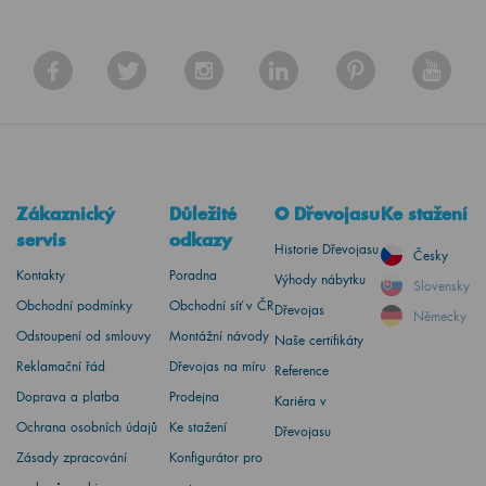
Zákaznický
Důležité
O Dřevojasu
Ke stažení
servis
odkazy
Historie Dřevojasu
Česky
Kontakty
Poradna
Výhody nábytku
Slovensky
Obchodní podmínky
Obchodní síť v ČR
Dřevojas
Německy
Odstoupení od smlouvy
Montážní návody
Naše certifikáty
Reklamační řád
Dřevojas na míru
Reference
Doprava a platba
Prodejna
Kariéra v
Ochrana osobních údajů
Ke stažení
Dřevojasu
Zásady zpracování
Konfigurátor pro