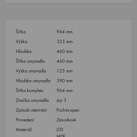
Šířka
964 mm
Výška
323 mm
Hloubka
460 mm
Šířka umyvadla
460 mm
Výška umyvadla
125 mm
Hloubka umyvadla
390 mm
Šířka kompletu
964 mm
Značka umyvadla
Joy 3
Způsob otevírání
Push-to-open
Provedení
Zásuvkové
Materiál
LTD
MDF