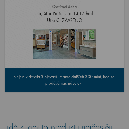
Otevírací doba
Po, St a Pá 8-12 a 13-17 hod
Út a Čt ZAVŘENO
Nejste v dosahu? Nevadí, máme
dalších 300 míst
, kde se
prodává náš nábytek.
Lidé k tomuto produktu nejčastěji