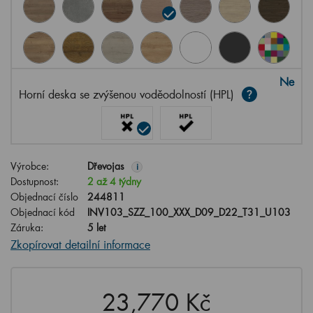
Ne
Horní deska se zvýšenou voděodolností (HPL)
Výrobce:
Dřevojas
i
Dostupnost:
2 až 4 týdny
Objednací číslo
244811
Objednací kód
INV103_SZZ_100_XXX_D09_D22_T31_U103
Záruka:
5 let
Zkopírovat detailní informace
23,770 Kč