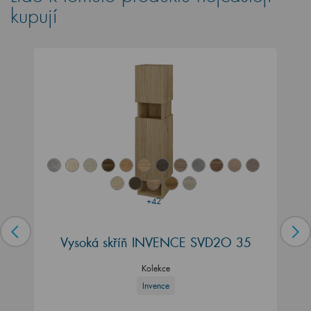
kupují
+42
Vysoká skříň INVENCE SVD2O 35
Kolekce
Invence