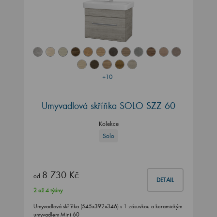
+10
Umyvadlová skříňka SOLO SZZ 60
Kolekce
Solo
8 730 Kč
od
DETAIL
2 až 4 týdny
Umyvadlová skříňka (545x392x346) s 1 zásuvkou a keramickým
umyvadlem Mini 60