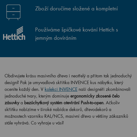
Zboží doručíme složené a kompletní
Používáme špičkové kování Hettich s
jemným dovíráním
Obdivujete krásu masivního dřeva i neotřelý a přitom tak jednoduchý
design? Pak je umyvadlová skříňka INVENCE kus nábytku, který
oceníte každý den. V
kolekci INVENCE
naši designéři zkombinovali
jednoduché tvary, kterým dominuje
ergonomicky zkosené čelo
zásuvky
a
bezúchytkový systém otevírání Push-to-open
. Ačkoliv
skříňku nabízíme v široké nabídce dekorů, dřevodekorů a
možnostech vzorníku RAL/NCS, masivní dřevo u většiny zákazníků
stále vyhrává. Co vyhraje u vás?