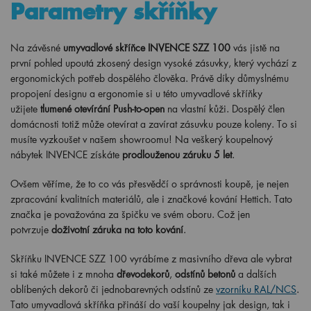
Parametry skříňky
Na závěsné
umyvadlové skříňce INVENCE SZZ 100
vás jistě na
první pohled upoutá zkosený design vysoké zásuvky, který vychází z
ergonomických potřeb dospělého člověka. Právě díky důmyslnému
propojení designu a ergonomie si u této umyvadlové skříňky
užijete
tlumené otevírání Push-to-open
na vlastní kůži. Dospělý člen
domácnosti totiž může otevírat a zavírat zásuvku pouze koleny. To si
musíte vyzkoušet v našem showroomu! Na veškerý koupelnový
nábytek INVENCE získáte
prodlouženou záruku 5 let
.
Ovšem věříme, že to co vás přesvědčí o správnosti koupě, je nejen
zpracování kvalitních materiálů, ale i značkové kování Hettich. Tato
značka je považována za špičku ve svém oboru. Což jen
potvrzuje
doživotní záruka na toto kování
.
Skříňku INVENCE SZZ 100 vyrábíme z masivního dřeva ale vybrat
si také můžete i z mnoha
dřevodekorů
,
odstínů betonů
a dalších
oblíbených dekorů či jednobarevných odstínů ze
vzorníku RAL/NCS
.
Tato umyvadlová skříňka přináší do vaší koupelny jak design, tak i