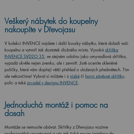
Veškerý nábytek do koupelny
nakoupíte v Dřevojasu
V kolekci INVENCE najdete i další kousky nábytku, které doladí vaši
koupelnu a vytvoří tak dostatek úložného místa. Vysoká
skříňka
INVENCE SVD2O 35
, ve stejném odstínu jako umyvadlová skříňka,
vypadá skvěle nejen zvenku, ale i zevnitř. Jistě oceníte skleněné
poličky, které vám dopřejí větší přehled o uložených předmětech. Tím
ale nekončíme! Vybrat si můžete i z
nízké
či
horní závěsné skříňky
,
polic a také
zrcadel v designu INVENCE
.
Jednoduchá montáž i pomoc na
dosah
Montáže se nemusíte obávat. Skříňky z Dřevojasu vozíme
profesionálně smontované a vás tak čeká pouze instalace do