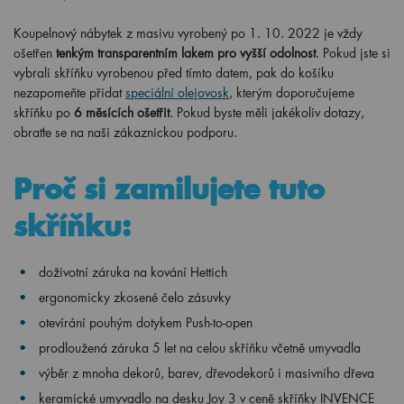
Koupelnový nábytek z masivu vyrobený po 1. 10. 2022 je vždy
ošetřen
tenkým transparentním lakem pro vyšší odolnost
. Pokud jste si
vybrali skříňku vyrobenou před tímto datem, pak do košíku
nezapomeňte přidat
speciální olejovosk
, kterým doporučujeme
skříňku po
6 měsících ošetřit
. Pokud byste měli jakékoliv dotazy,
obraťte se na naši zákaznickou podporu.
Proč si zamilujete tuto
skříňku:
doživotní záruka na kování Hettich
ergonomicky
zkosené čelo zásuvky
otevírání pouhým dotykem Push-to-open
prodloužená záruka 5 let na celou skříňku včetně umyvadla
výběr z mnoha dekorů, barev, dřevodekorů i masivního dřeva
keramické umyvadlo na desku Joy 3 v ceně skříňky INVENCE