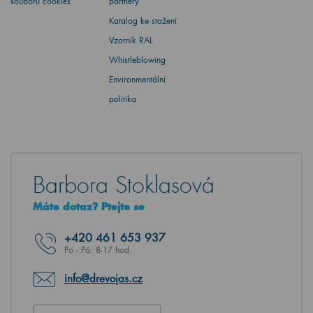
souborů cookies
partnery
Katalog ke stažení
Vzorník RAL
Whistleblowing
Environmentální
politika
Barbora Stoklasová
Máte dotaz? Ptejte se
+420
461 653 937
Po - Pá: 8-17 hod.
info@drevojas.cz