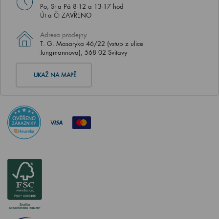
Po, St a Pá 8-12 a 13-17 hod
Út a Čt ZAVŘENO
Adresa prodejny
T. G. Masaryka 46/22 (vstup z ulice
Jungmannova), 568 02 Svitavy
UKAŽ NA MAPĚ