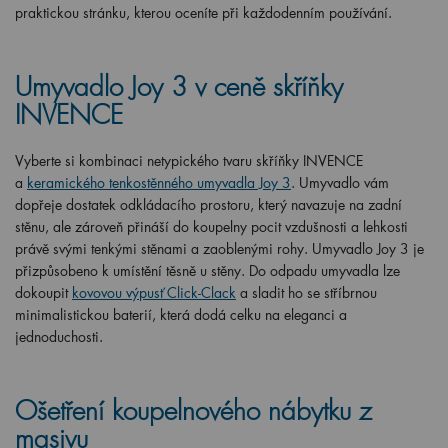
praktickou stránku, kterou oceníte při každodenním používání.
Umyvadlo Joy 3 v ceně skříňky
INVENCE
Vyberte si kombinaci netypického tvaru skříňky INVENCE
a
keramického tenkostěnného umyvadla Joy 3
. Umyvadlo vám
dopřeje dostatek odkládacího prostoru, který navazuje na zadní
stěnu, ale zároveň přináší do koupelny pocit vzdušnosti a lehkosti
právě svými tenkými stěnami a zaoblenými rohy. Umyvadlo Joy 3 je
přizpůsobeno k umístění těsně u stěny. Do odpadu umyvadla lze
dokoupit
kovovou výpusť Click-Clack
a sladit ho se stříbrnou
minimalistickou baterií, která dodá celku na eleganci a
jednoduchosti.
Ošetření koupelnového nábytku z
masivu