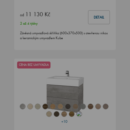
11 130 Kč
od
DETAIL
2 až 4 týdny
Závěsná umyvadlová skříňka (600x370x500) s otevřenou nikou
a keramickým umyvadlem Kube
CENA BEZ UMYVADLA
+10