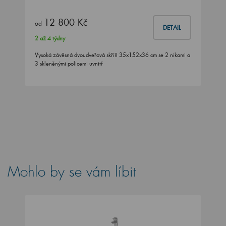
12 800 Kč
od
DETAIL
2 až 4 týdny
Vysoká závěsná dvoudveřová skříň 35x152x36 cm se 2 nikami a
3 skleněnými policemi uvnitř
Mohlo by se vám líbit