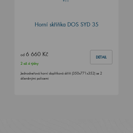
Horní skříňka DOS SYD 35
6 660 Kč
od
DETAIL
2 až 4 týdny
Jednodveřová horní doplňková skříň (350x771x352) se 2
skleněnými policemi