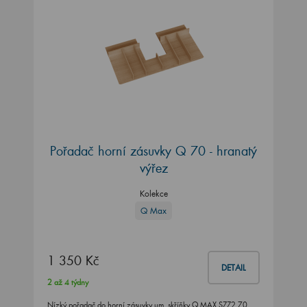
Pořadač horní zásuvky Q 70 - hranatý
výřez
Kolekce
Q Max
1 350 Kč
DETAIL
2 až 4 týdny
Nízký pořadač do horní zásuvky um. skříňky Q MAX SZZ2 70
(umyvadlo Q 70)