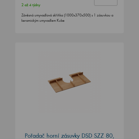
Závěsná umyvadlová skříňka (1000x370x500) s 1 zásuvkou a
keramickým umyvadlem Kube
Pořadač horní zásuvky DSD SZZ 80,
SZZ2 80 - kulatý výřez