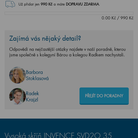
0.00
Kč
/
990
Kč
Zajímá vás nějaký detail?
Odpovědi na nejčastější otázky najdete v naší poradně, kterou
jsme společně s kolegyní Bárou a kolegou Radkem nachystali.
Barbora
Stoklasová
Radek
PŘEJÍT DO PORADNY
Krajzl
Vysoká skříň INVENCE SVD2O 35