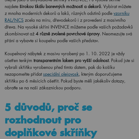
z mnoha moderních dekorů a laků, různých odstínů podle
vzorníku
RAL/NCS
zcela na míru, dřevodekorů i z provedení z masivního
dřeva. Na vysoké skříni INVENCE můžeme podle vašich požadavků
zkombinovat až
4 různě zvolené povrchové úpravy
. Neomezujte svá
přání a vybavte si koupelnu podle vašich představ.
Koupelnový nábytek z masivu vyrobený po
1
. 10. 2022 je vždy
ošetřen tenkým
transparentním lakem pro vyšší odolnost
. Pokud jste si
vybrali skříňku vyrobenou před tímto datem, pak do košíku
nezapomeňte přidat
speciální olejovosk
, kterým doporučujeme
skříňku po 6 měsících ošetřit. Pokud byste měli jakékoliv dotazy,
obraťte se na naši zákaznickou podporu.
5 důvodů, proč se
rozhodnout pro
doplňkové skříňky
INVENCE