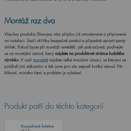
Montáž raz dva
Všechny produkty Dřevojas vám přijdou již smontované a připravené
na instalaci. Stačí skříňky bezpečně zavěsit a případně upravit panty
dvířek. Pokud byste při montáži nevěděli, jak pokračovat, podívejte
se na montážní návod, který
najdete na produktové stránce každého
výrobku
. V naší
poradně
najdete velké množství situací, se kterými se
potýkali jiní zákazníci a tak jsme pro vás sepsali krátký návod. Pár
kliknutí, minutka čtení a problém je vyřešen!
Produkt patří do těchto kategorií
Koupelnové kolekce
(823)