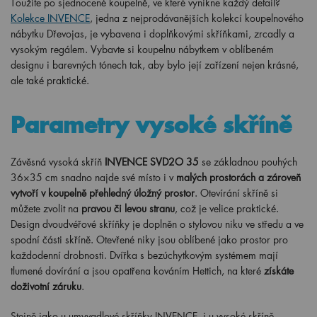
Kolekce INVENCE
, jedna z nejprodávanějších kolekcí koupelnového
nábytku Dřevojas, je vybavena i doplňkovými skříňkami, zrcadly a
vysokým regálem. Vybavte si koupelnu nábytkem v oblíbeném
designu i barevných tónech tak, aby bylo její zařízení nejen krásné,
ale také praktické.
Parametry vysoké skříně
Závěsná vysoká skříň
INVENCE SVD2O 35
se základnou pouhých
36×35 cm snadno najde své místo i v
malých prostorách a zároveň
vytvoří v koupelně přehledný úložný prostor
. Otevírání skříně si
můžete zvolit na
pravou či levou stranu
, což je velice praktické.
Design dvoudvéřové skříňky je doplněn o stylovou niku ve středu a ve
spodní části skříně. Otevřené niky jsou oblíbené jako prostor pro
každodenní drobnosti. Dvířka s bezúchytkovým systémem mají
tlumené dovírání a jsou opatřena kováním Hettich, na které
získáte
doživotní záruku
.
Stejně jako u umyvadlové skříňky INVENCE, i u vysoké skříně
najdete
širokou škálu barevných možností a dekorů
. Vybírat můžete