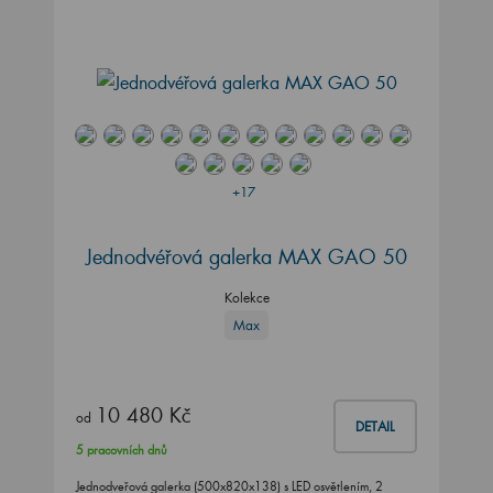
+17
Jednodvéřová galerka MAX GAO 50
Kolekce
Max
10 480 Kč
od
DETAIL
5 pracovních dnů
Jednodveřová galerka (500x820x138) s LED osvětlením, 2
skleněnými policemi a možností výběru levého…