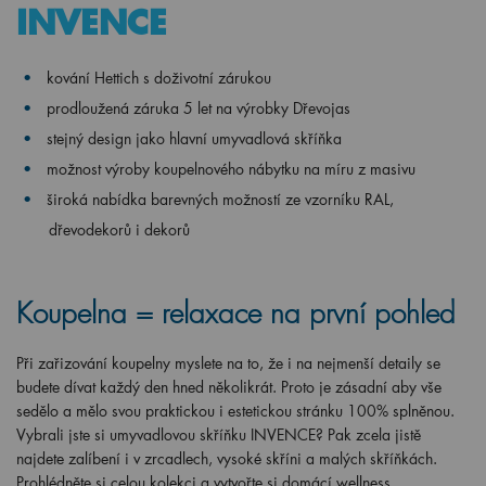
kování Hettich s doživotní zárukou
prodloužená záruka 5 let na výrobky Dřevojas
stejný design jako hlavní umyvadlová skříňka
možnost výroby koupelnového nábytku na míru z masivu
široká nabídka barevných možností ze vzorníku RAL,
dřevodekorů i dekorů
Koupelna = relaxace na první pohled
Při zařizování koupelny myslete na to, že i na nejmenší detaily se
budete dívat každý den hned několikrát. Proto je zásadní aby vše
sedělo a mělo svou praktickou i estetickou stránku 100% splněnou.
Vybrali jste si umyvadlovou skříňku INVENCE? Pak zcela jistě
najdete zalíbení i v zrcadlech, vysoké skříni a malých skříňkách.
Prohlédněte si celou kolekci a vytvořte si domácí wellness.