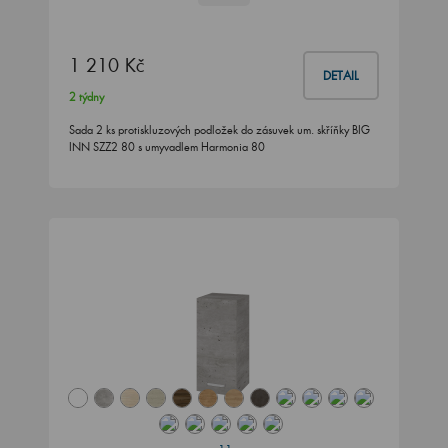
1 210 Kč
DETAIL
2 týdny
Sada 2 ks protiskluzových podložek do zásuvek um. skříňky BIG
INN SZZ2 80 s umyvadlem Harmonia 80
+11