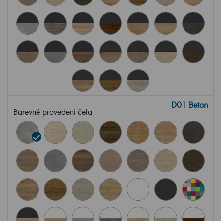
D01 Beton
Barevné provedení čela