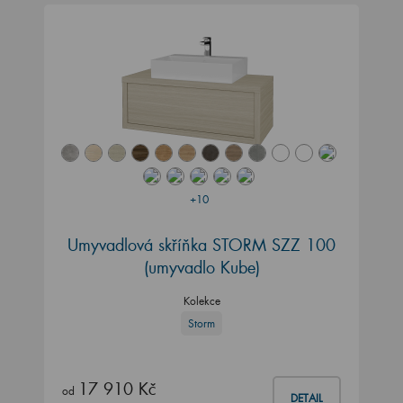
+10
Umyvadlová skříňka STORM SZZ 100
(umyvadlo Kube)
Kolekce
Storm
17 910 Kč
od
DETAIL
2 až 4 týdny