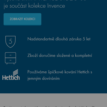
je součást kolekce Invence
ZOBRAZIT KOLEKCI
Nadstandartně dlouhá záruka 5 let
Zboží doručíme složené a kompletní
Používáme špičkové kování Hettich s
jemným dovíráním
Toužíte po sjednocené koupelně, ve které vynikne každý detail?