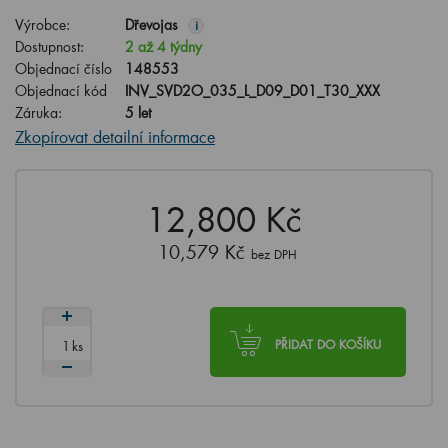
Výrobce:
Dřevojas
i
Dostupnost:
2 až 4 týdny
Objednací číslo
148553
Objednací kód
INV_SVD2O_035_L_D09_D01_T30_XXX
Záruka:
5 let
Zkopírovat detailní informace
12,800 Kč
10,579 Kč
bez DPH
ks
PŘIDAT DO KOŠÍKU
Už přidat jen
990
Kč
a máte
DOPRAVU ZDARMA
.