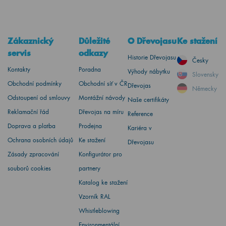
Zákaznický
Důležité
O Dřevojasu
Ke stažení
servis
odkazy
Historie Dřevojasu
Česky
Kontakty
Poradna
Výhody nábytku
Slovensky
Obchodní podmínky
Obchodní síť v ČR
Dřevojas
Německy
Odstoupení od smlouvy
Montážní návody
Naše certifikáty
Reklamační řád
Dřevojas na míru
Reference
Doprava a platba
Prodejna
Kariéra v
Ochrana osobních údajů
Ke stažení
Dřevojasu
Zásady zpracování
Konfigurátor pro
souborů cookies
partnery
Katalog ke stažení
Vzorník RAL
Whistleblowing
Environmentální