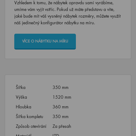
umíme vám vyjít vstříc. Pokud už máte představu a víte,
jaké bude mít váš vysněný nábytek rozměry, můžete využít
náš jedinečný konfigurátor nábytku na míru.
VÍCE O NÁBYTKU NA MÍRU
Šířka
350 mm
Výška
1520 mm
Hloubka
360 mm
Šířka kompletu
350 mm
Způsob otevírání
Za přesah
Materiál
LTD
MDF