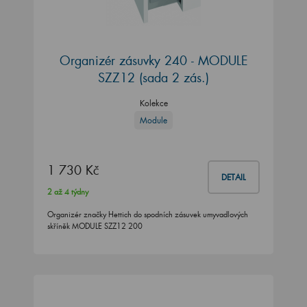
Organizér zásuvky 240 - MODULE
SZZ12 (sada 2 zás.)
Kolekce
Module
1 730 Kč
DETAIL
2 až 4 týdny
Organizér značky Hettich do spodních zásuvek umyvadlových
skříněk MODULE SZZ12 200