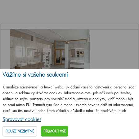
Vážíme si vašeho soukromí
Jediná značková prodejna Dřevojasu v ČR
K analýze návštěvnosti a funkcí webu, ukládání vašeho nastavení a personalizaci
obsahu a reklam využíváme cookies. Informace o tom, jak náš web používáte,
Otevírací doba
sdílíme se svými partnery pro sociální média, inzerci a analýzy, kteří mohou být
Po, St a Pá 8-12 a 13-17 hod
ze zemí mimo EU. Partneři tyto údaje mohou zkombinovat s dalšími informacemi,
Út a Čt ZAVŘENO
které jste jim poskytli nebo které získali v důsledku toho, že používáte jejich
služby.
Podrobné informace
Adresa prodejny
Spravovat cookies
T. G. Masaryka 46/22 (vstup z ulice
Jungmannova), 568 02 Svitavy
POUZE NEZBYTNÉ
PŘIJMOUT VŠE