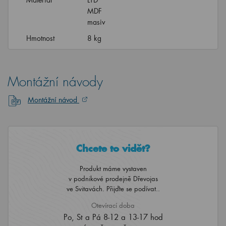
masiv
Hmotnost
8 kg
Montážní návody
Montážní návod
Chcete to vidět?
Produkt máme vystaven
v podnikové prodejně Dřevojas
ve Svitavách. Přijďte se podívat..
Otevírací doba
Po, St a Pá 8-12 a 13-17 hod
Út a Čt ZAVŘENO