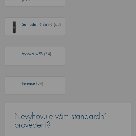
Samostatné skříně
(63)
Vysoká skříň
(34)
Invence
(39)
Nevyhovuje vám standardní
provedení?
Vzhledem k tomu, že nábytek opravdu sami vyrábíme,