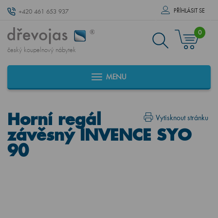
PŘÍHLÁSIT SE
+420 461 653 937
0
český koupelnový nábytek
MENU
Horní regál
Vytisknout stránku
závěsný INVENCE SYO
90