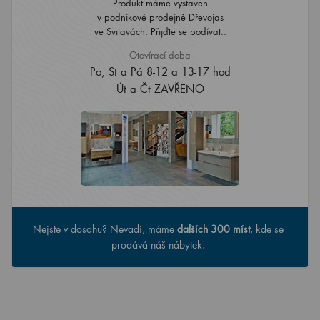
Produkt máme vystaven
v podnikové prodejně Dřevojas
ve Svitavách. Přijďte se podívat..
Otevírací doba
Po, St a Pá 8-12 a 13-17 hod
Út a Čt ZAVŘENO
Nejste v dosahu? Nevadí, máme
dalších 300 míst
, kde se
prodává náš nábytek.