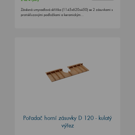
Závěsná umyvadlová skříňka (1145x620x450) se 2 zásuvkami s
protiskluzovými podložkami a keramickým…
Pořadač horní zásuvky D 120 - kulatý
výřez