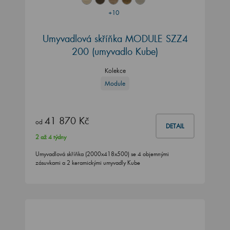
+10
Umyvadlová skříňka MODULE SZZ4
200
(umyvadlo Kube)
Kolekce
Module
41 870 Kč
od
DETAIL
2 až 4 týdny
Umyvadlová skříňka (2000x418x500) se 4 objemnými
zásuvkami a 2 keramickými umyvadly Kube