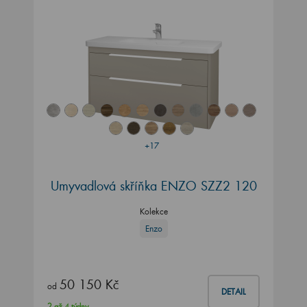
+17
Umyvadlová skříňka ENZO SZZ2 120
Kolekce
Enzo
50 150 Kč
od
DETAIL
2 až 4 týdny