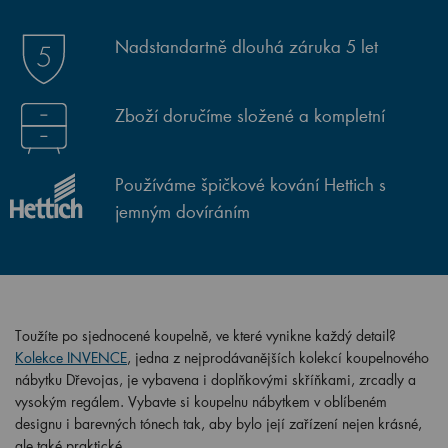
Nadstandartně dlouhá záruka 5 let
Zboží doručíme složené a kompletní
Používáme špičkové kování Hettich s
jemným dovíráním
Toužíte po sjednocené koupelně, ve které vynikne každý detail?
Kolekce INVENCE
, jedna z nejprodávanějších kolekcí koupelnového
nábytku Dřevojas, je vybavena i doplňkovými skříňkami, zrcadly a
vysokým regálem. Vybavte si koupelnu nábytkem v oblíbeném
designu i barevných tónech tak, aby bylo její zařízení nejen krásné,
ale také praktické.