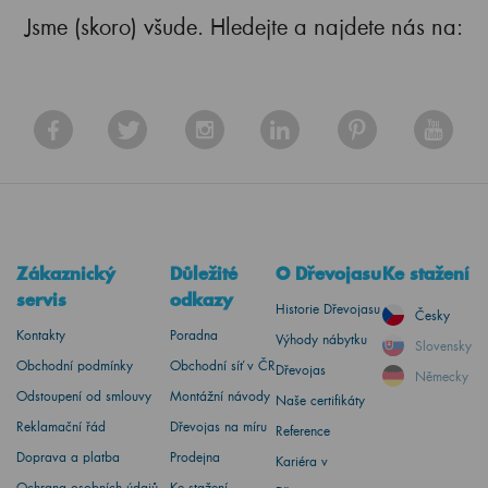
Jsme (skoro) všude. Hledejte a najdete nás na:
Zákaznický
Důležité
O Dřevojasu
Ke stažení
servis
odkazy
Historie Dřevojasu
Česky
Kontakty
Poradna
Výhody nábytku
Slovensky
Obchodní podmínky
Obchodní síť v ČR
Dřevojas
Německy
Odstoupení od smlouvy
Montážní návody
Naše certifikáty
Reklamační řád
Dřevojas na míru
Reference
Doprava a platba
Prodejna
Kariéra v
Ochrana osobních údajů
Ke stažení