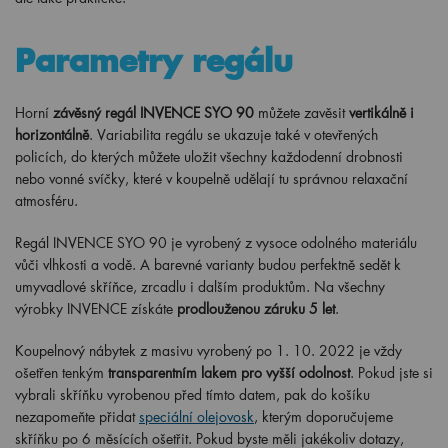
Parametry regálu
Horní
závěsný regál INVENCE SYO 90
můžete zavěsit
vertikálně i
horizontálně
. Variabilita regálu se ukazuje také v otevřených
policích, do kterých můžete uložit všechny každodenní drobnosti
nebo vonné svíčky, které v koupelně udělají tu správnou relaxační
atmosféru.
Regál INVENCE SYO 90 je vyrobený z vysoce odolného materiálu
vůči vlhkosti a vodě. A barevné varianty budou perfektně sedět k
umyvadlové skříňce, zrcadlu i dalším produktům. Na všechny
výrobky INVENCE získáte
prodlouženou záruku 5 let
.
Koupelnový nábytek z masivu vyrobený po 1. 10. 2022 je vždy
ošetřen tenkým
transparentním lakem pro vyšší odolnost
. Pokud jste si
vybrali skříňku vyrobenou před tímto datem, pak do košíku
nezapomeňte přidat
speciální olejovosk
, kterým doporučujeme
skříňku po 6 měsících ošetřit. Pokud byste měli jakékoliv dotazy,