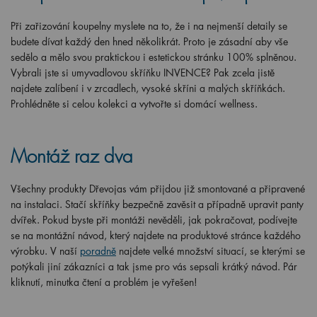
Při zařizování koupelny myslete na to, že i na nejmenší detaily se
budete dívat každý den hned několikrát. Proto je zásadní aby vše
sedělo a mělo svou praktickou i estetickou stránku 100% splněnou.
Vybrali jste si umyvadlovou skříňku INVENCE? Pak zcela jistě
najdete zalíbení i v zrcadlech, vysoké skříni a malých skříňkách.
Prohlédněte si celou kolekci a vytvořte si domácí wellness.
Montáž raz dva
Všechny produkty Dřevojas vám přijdou již smontované a připravené
na instalaci. Stačí skříňky bezpečně zavěsit a případně upravit panty
dvířek. Pokud byste při montáži nevěděli, jak pokračovat, podívejte
se na montážní návod, který najdete na produktové stránce každého
výrobku. V naší
poradně
najdete velké množství situací, se kterými se
potýkali jiní zákazníci a tak jsme pro vás sepsali krátký návod. Pár
kliknutí, minutka čtení a problém je vyřešen!