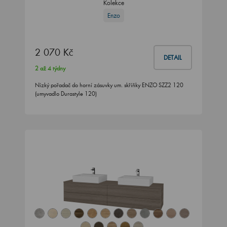
Kolekce
Enzo
2 070 Kč
DETAIL
2 až 4 týdny
Nízký pořadač do horní zásuvky um. skříňky ENZO SZZ2 120
(umyvadlo Durastyle 120)