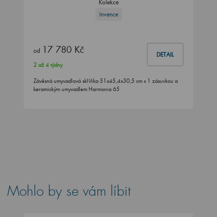
Kolekce
Invence
17 780 Kč
od
DETAIL
2 až 4 týdny
Závěsná umyvadlová skříňka 51x45,4x30,5 cm s 1 zásuvkou a
keramickým umyvadlem Harmonia 65
Mohlo by se vám líbit