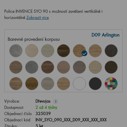
Police INVENCE SYO 90 s možností zavěšení vertikálně i
horizontálně
Zobrazit více
D09 Arlington
Barevné provedení korpusu
Výrobce:
Dřevojas
i
Dostupnost:
2 až 4 týdny
Objednací číslo
325039
Objednací kód
INV_SYO_090_XXX_D09_XXX_XXX_XXX
Záruka:
5 let