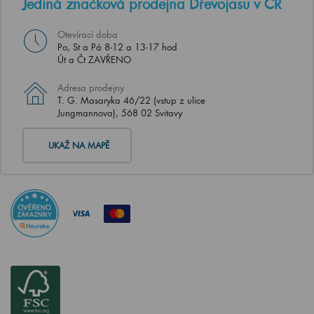
Jediná značková prodejna Dřevojasu v ČR
Otevírací doba
Po, St a Pá 8-12 a 13-17 hod
Út a Čt ZAVŘENO
Adresa prodejny
T. G. Masaryka 46/22 (vstup z ulice
Jungmannova), 568 02 Svitavy
UKAŽ NA MAPĚ