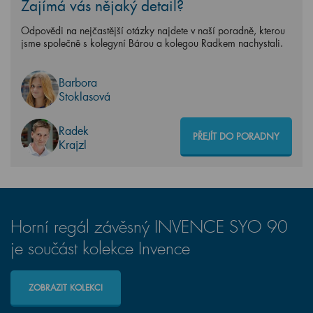
Zajímá vás nějaký detail?
Odpovědi na nejčastější otázky najdete v naší poradně, kterou
jsme společně s kolegyní Bárou a kolegou Radkem nachystali.
Barbora
Stoklasová
Radek
PŘEJÍT DO PORADNY
Krajzl
Horní regál závěsný INVENCE SYO 90
je součást kolekce Invence
ZOBRAZIT KOLEKCI