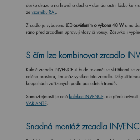
desku ukazuje na hravého ducha v domácnosti i lásku ke kre
ze
vzorníku RAL
.
Zrcadlo je vybaveno
LED osvětlením o výkonu 48 W
a na des
ráno před zrcadlem upravují vlasy či vousy. Zásuvka i vypína
S čím lze kombinovat zrcadlo I
Kulaté zrcadlo INVENCE si bude rozumět se skříňkami se z
celého prostoru, tím snáz vynikne toto zrcadlo. Díky střídm
koupelnách zařízených podle posledních trendů.
Samozřejmostí je celá
kolekce INVENCE
, ale představivost
VARIANTE
.
Snadná montáž zrcadla INVENC