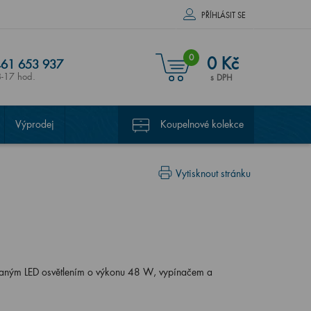
PŘÍHLÁSIT SE
0
0 Kč
61 653 937
8-17 hod.
s DPH
Výprodej
Koupelnové kolekce
Vytisknout stránku
ovaným LED osvětlením o výkonu 48 W, vypínačem a