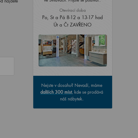
od najdete
Otevírací doba
Po, St a Pá 8-12 a 13-17 hod
Út a Čt ZAVŘENO
Nejste v dosahu? Nevadí, máme
dalších 300 míst
, kde se prodává
náš nábytek.