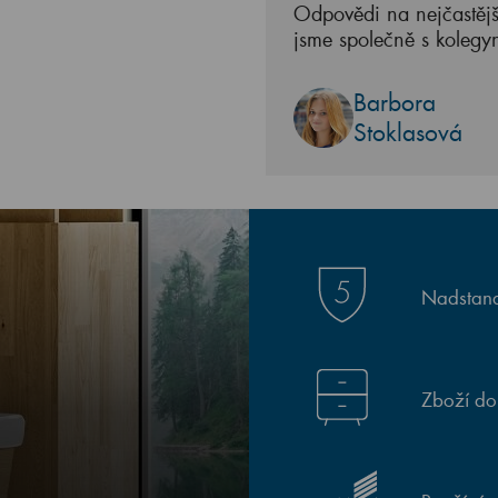
Odpovědi na nejčastějš
jsme společně s kolegy
Barbora
Stoklasová
Nadstand
Zboží do