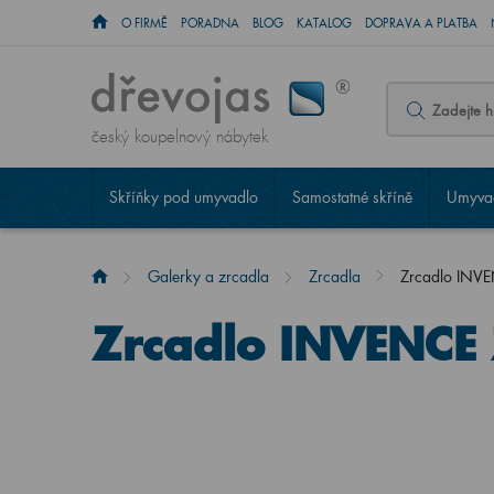
O FIRMĚ
PORADNA
BLOG
KATALOG
DOPRAVA A PLATBA
český koupelnový nábytek
Skříňky pod umyvadlo
Samostatné skříně
Umyvad
Galerky a zrcadla
Zrcadla
Zrcadlo INV
Zrcadlo INVENCE