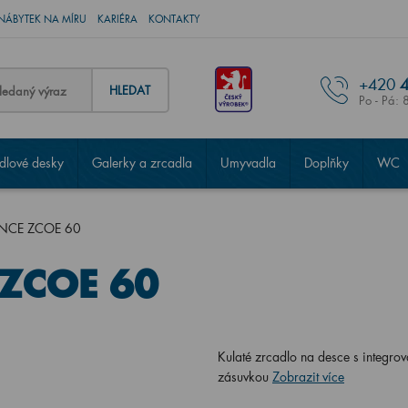
NÁBYTEK NA MÍRU
KARIÉRA
KONTAKTY
+420
4
HLEDAT
Po - Pá: 
lové desky
Galerky a zrcadla
Umyvadla
Doplňky
WC
ENCE ZCOE 60
 ZCOE 60
Kulaté zrcadlo na desce s integr
zásuvkou
Zobrazit více