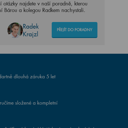
í otázky najdete v naší poradně, kterou
ní Bárou a kolegou Radkem nachystali.
Radek
PŘEJÍT DO PORADNY
Krajzl
artně dlouhá záruka 5 let
ručíme složené a kompletní