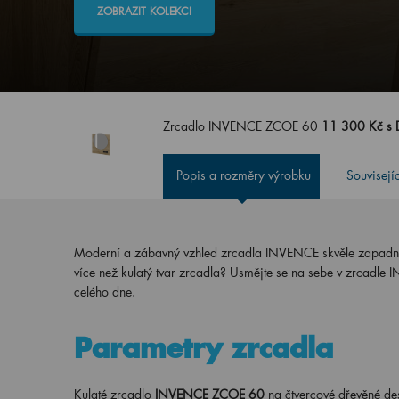
ZOBRAZIT KOLEKCI
Zrcadlo INVENCE ZCOE 60
11 300 Kč s
Popis a rozměry výrobku
Souvisejí
Moderní a zábavný vzhled zrcadla INVENCE skvěle zapadne d
více než kulatý tvar zrcadla? Usmějte se na sebe v zrcadle
celého dne.
Parametry zrcadla
Kulaté zrcadlo
INVENCE ZCOE 60
na čtvercové dřevěné de