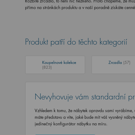
Rozbité zrcadlo, to není nic hezkého. Proto chápeme, že mů
přímo na stránkách produktu a v naší poradně získáte cenné 
Produkt patří do těchto kategorií
Koupelnové kolekce
Zrcadla
(57)
(823)
Nevyhovuje vám standardní p
Vzhledem k tomu, že nábytek opravdu sami vyrábíme, u
máte představu a víte, jaké bude mít váš vysněný nábyt
jedinečný konfigurátor nábytku na míru.