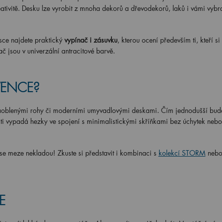
ativitě. Desku lze vyrobit z mnoha dekorů a dřevodekorů, laků i vámi vybr
ce najdete praktický
vypínač i zásuvku
, kterou ocení především ti, kteří s
č jsou v univerzální antracitové barvě.
NVENCE?
aoblenými rohy či moderními umyvadlovými deskami. Čím jednodušší bud
osti vypadá hezky ve spojení s minimalistickými skříňkami bez úchytek nebo
i se meze nekladou! Zkuste si představit i kombinaci s
kolekcí STORM
neb
E