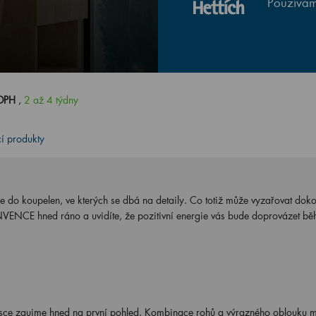
Používám
 DPH
,
2 až 4 týdny
cí produkty
o koupelen, ve kterých se dbá na detaily. Co totiž může vyzařovat doko
 INVENCE hned ráno a uvidíte, že pozitivní energie vás bude doprovázet b
sce zaujme hned na první pohled. Kombinace rohů a výrazného oblouku 