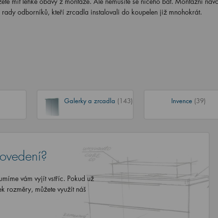
žete mít lehké obavy z montáže. Ale nemusíte se ničeho bát. Montážní náv
rady odborníků, kteří zrcadla instalovali do koupelen již mnohokrát.
Galerky a zrcadla
(143)
Invence
(39)
rovedení?
míme vám vyjít vstříc. Pokud už
ek rozměry, můžete využít náš