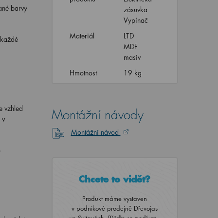
ané barvy
zásuvka
Vypínač
Materiál
LTD
i každé
MDF
masiv
Hmotnost
19 kg
e vzhled
Montážní návody
 v
Montážní návod
o
Chcete to vidět?
Produkt máme vystaven
v podnikové prodejně Dřevojas
ve Svitavách. Přijďte se podívat..