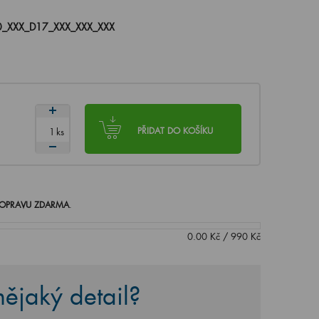
_XXX_D17_XXX_XXX_XXX
ks
PŘIDAT DO KOŠÍKU
OPRAVU ZDARMA
.
0.00
Kč
/
990
Kč
ějaký detail?