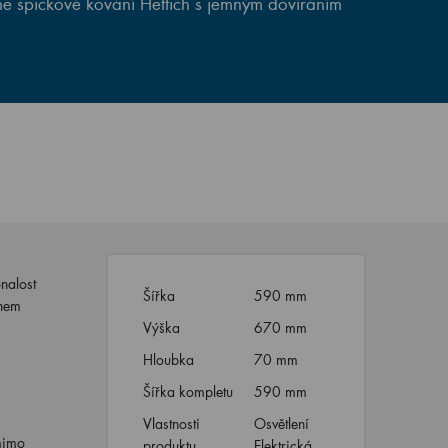
e špičkové kování Hettich s jemným dovíráním
nalost
Šířka
590 mm
ěhem
Výška
670 mm
Hloubka
70 mm
Šířka kompletu
590 mm
Vlastnosti
Osvětlení
mimo
produktu
Elektrická