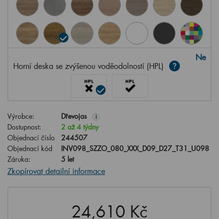
Ne
Horní deska se zvýšenou voděodolností (HPL)
Výrobce:
Dřevojas
i
Dostupnost:
2 až 4 týdny
Objednací číslo
244507
Objednací kód
INV098_SZZO_080_XXX_D09_D27_T31_U098
Záruka:
5 let
Zkopírovat detailní informace
24,610 Kč