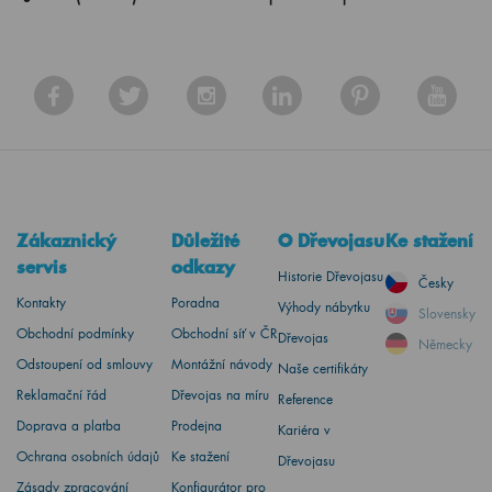
Zákaznický
Důležité
O Dřevojasu
Ke stažení
servis
odkazy
Historie Dřevojasu
Česky
Kontakty
Poradna
Výhody nábytku
Slovensky
Obchodní podmínky
Obchodní síť v ČR
Dřevojas
Německy
Odstoupení od smlouvy
Montážní návody
Naše certifikáty
Reklamační řád
Dřevojas na míru
Reference
Doprava a platba
Prodejna
Kariéra v
Ochrana osobních údajů
Ke stažení
Dřevojasu
Zásady zpracování
Konfigurátor pro