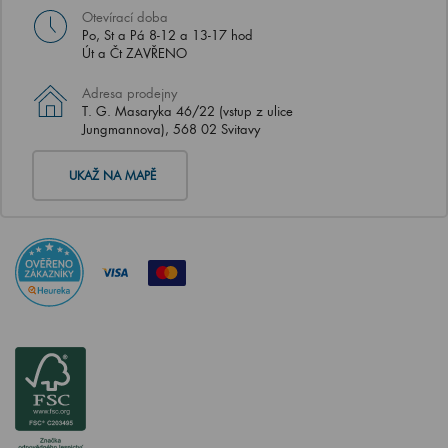
Otevírací doba
Po, St a Pá 8-12 a 13-17 hod
Út a Čt ZAVŘENO
Adresa prodejny
T. G. Masaryka 46/22 (vstup z ulice
Jungmannova), 568 02 Svitavy
UKAŽ NA MAPĚ