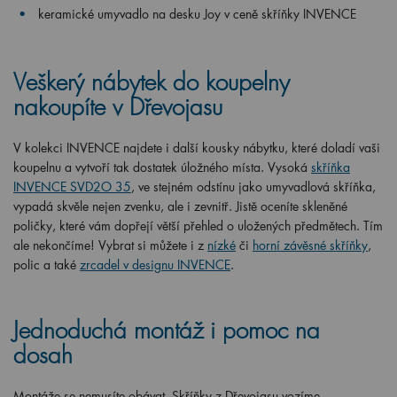
keramické umyvadlo na desku Joy v ceně skříňky INVENCE
Veškerý nábytek do koupelny
nakoupíte v Dřevojasu
V kolekci INVENCE najdete i další kousky nábytku, které doladí vaši
koupelnu a vytvoří tak dostatek úložného místa. Vysoká
skříňka
INVENCE SVD2O 35
, ve stejném odstínu jako umyvadlová skříňka,
vypadá skvěle nejen zvenku, ale i zevnitř. Jistě oceníte skleněné
poličky, které vám dopřejí větší přehled o uložených předmětech. Tím
ale nekončíme! Vybrat si můžete i z
nízké
či
horní závěsné skříňky
,
polic a také
zrcadel v designu INVENCE
.
Jednoduchá montáž i pomoc na
dosah
Montáže se nemusíte obávat. Skříňky z Dřevojasu vozíme