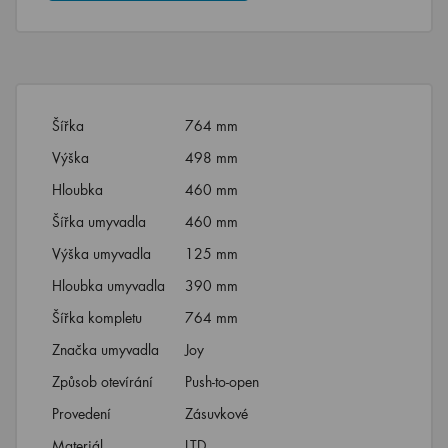
Šířka
764 mm
Výška
498 mm
Hloubka
460 mm
Šířka umyvadla
460 mm
Výška umyvadla
125 mm
Hloubka umyvadla
390 mm
Šířka kompletu
764 mm
Značka umyvadla
Joy
Způsob otevírání
Push-to-open
Provedení
Zásuvkové
Materiál
LTD