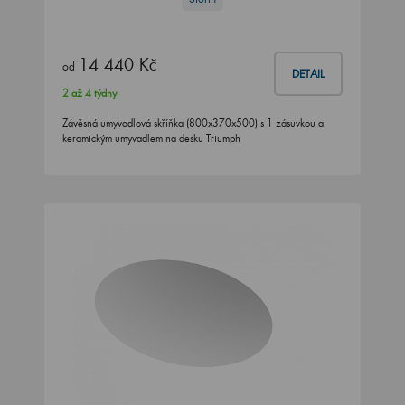
14 440 Kč
od
DETAIL
2 až 4 týdny
Závěsná umyvadlová skříňka (800x370x500) s 1 zásuvkou a
keramickým umyvadlem na desku Triumph