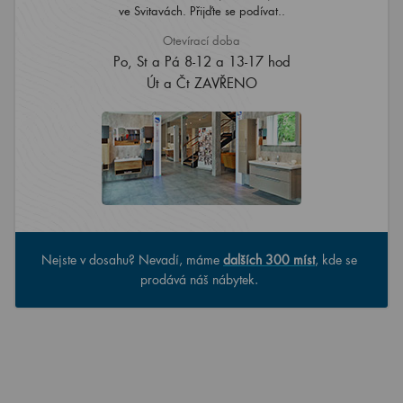
ve Svitavách. Přijďte se podívat..
Otevírací doba
Po, St a Pá 8-12 a 13-17 hod
Út a Čt ZAVŘENO
Nejste v dosahu? Nevadí, máme
dalších 300 míst
, kde se
prodává náš nábytek.