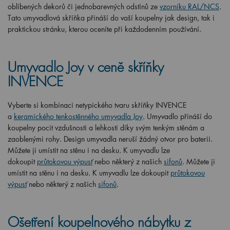
oblíbených dekorů či jednobarevných odstínů ze
vzorníku RAL/NCS
.
Tato umyvadlová skříňka přináší do vaší koupelny jak design, tak i
praktickou stránku, kterou oceníte při každodenním používání.
Umyvadlo Joy v ceně skříňky
INVENCE
Vyberte si kombinaci netypického tvaru skříňky INVENCE
a
keramického tenkostěnného umyvadla Joy
. Umyvadlo přináší do
koupelny pocit vzdušnosti a lehkosti díky svým tenkým stěnám a
zaoblenými rohy.
Design umyvadla neruší žádný otvor pro baterii.
Můžete ji umístit na stěnu i na desku. K umyvadlu lze
dokoupit
průtokovou výpusť
nebo některý z našich
sifonů
.
Můžete ji
umístit na stěnu i na desku. K umyvadlu lze dokoupit
průtokovou
výpusť
nebo některý z našich
sifonů
.
Ošetření koupelnového nábytku z