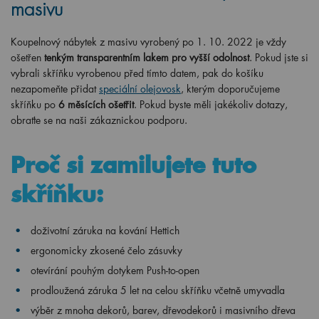
masivu
Koupelnový nábytek z masivu vyrobený po 1. 10. 2022 je vždy
ošetřen
tenkým transparentním lakem pro vyšší odolnost
. Pokud jste si
vybrali skříňku vyrobenou před tímto datem, pak do košíku
nezapomeňte přidat
speciální olejovosk
, kterým doporučujeme
skříňku po
6 měsících ošetřit
. Pokud byste měli jakékoliv dotazy,
obraťte se na naši zákaznickou podporu.
Proč si zamilujete tuto
skříňku:
doživotní záruka na kování Hettich
ergonomicky
zkosené čelo zásuvky
otevírání pouhým dotykem Push-to-open
prodloužená záruka 5 let na celou skříňku včetně umyvadla
výběr z mnoha dekorů, barev, dřevodekorů i masivního dřeva