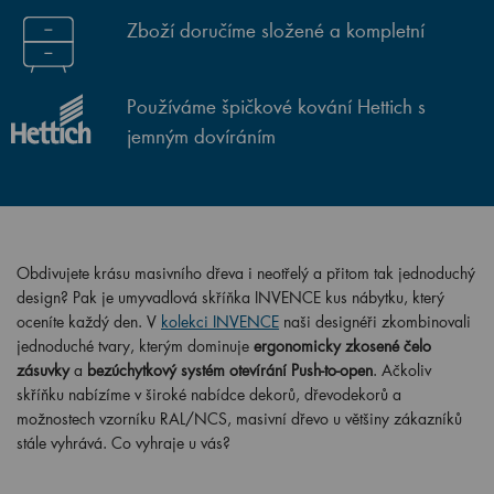
Zboží doručíme složené a kompletní
Používáme špičkové kování Hettich s
jemným dovíráním
Obdivujete krásu masivního dřeva i neotřelý a přitom tak jednoduchý
design? Pak je umyvadlová skříňka INVENCE kus nábytku, který
oceníte každý den. V
kolekci INVENCE
naši designéři zkombinovali
jednoduché tvary, kterým dominuje
ergonomicky zkosené čelo
zásuvky
a
bezúchytkový systém otevírání Push-to-open
. Ačkoliv
skříňku nabízíme v široké nabídce dekorů, dřevodekorů a
možnostech vzorníku RAL/NCS, masivní dřevo u většiny zákazníků
stále vyhrává. Co vyhraje u vás?