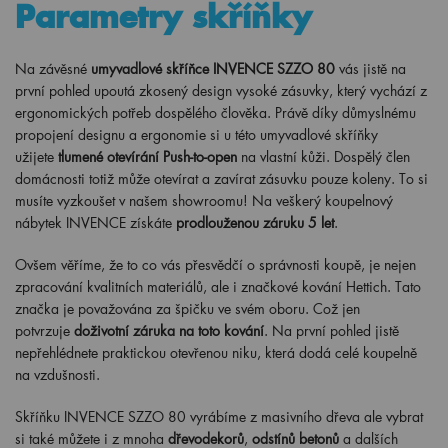
Parametry skříňky
Na závěsné
umyvadlové skříňce INVENCE SZZO 80
vás jistě na
první pohled upoutá zkosený design vysoké zásuvky, který vychází z
ergonomických potřeb dospělého člověka. Právě díky důmyslnému
propojení designu a ergonomie si u této umyvadlové skříňky
užijete
tlumené otevírání Push-to-open
na vlastní kůži. Dospělý člen
domácnosti totiž může otevírat a zavírat zásuvku pouze koleny. To si
musíte vyzkoušet v našem showroomu! Na veškerý koupelnový
nábytek INVENCE získáte
prodlouženou záruku 5 let
.
Ovšem věříme, že to co vás přesvědčí o správnosti koupě, je nejen
zpracování kvalitních materiálů, ale i značkové kování Hettich. Tato
značka je považována za špičku ve svém oboru. Což jen
potvrzuje
doživotní záruka na toto kování
. Na první pohled jistě
nepřehlédnete praktickou otevřenou niku, která dodá celé koupelně
na vzdušnosti.
Skříňku INVENCE SZZO 80 vyrábíme z masivního dřeva ale vybrat
si také můžete i z mnoha
dřevodekorů
,
odstínů betonů
a dalších