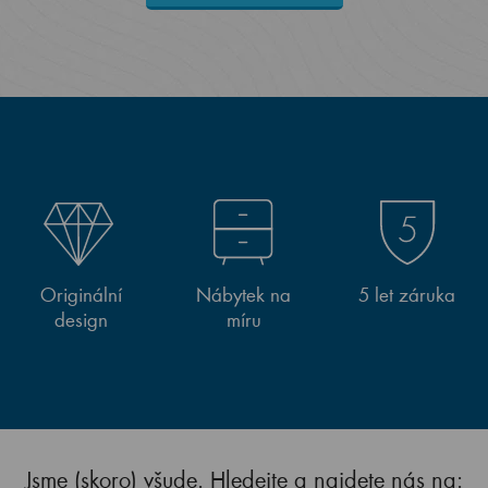
Originální
Nábytek na
5 let záruka
design
míru
Jsme (skoro) všude. Hledejte a najdete nás na: