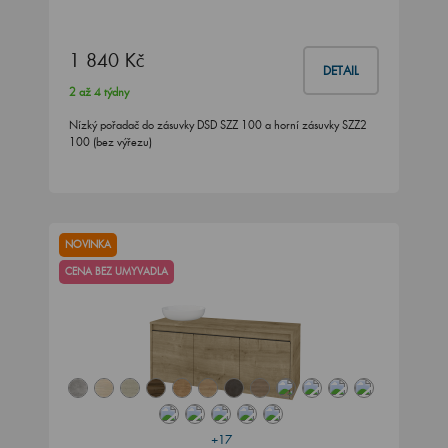
1 840 Kč
DETAIL
2 až 4 týdny
Nízký pořadač do zásuvky DSD SZZ 100 a horní zásuvky SZZ2
100 (bez výřezu)
NOVINKA
CENA BEZ UMYVADLA
+17