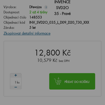
Výrobce:
Dřevojas
i
Dostupnost:
2 až 4 týdny
Objednací číslo
148553
Objednací kód
INV_SVD2O_035_L_D09_D20_T30_XXX
Záruka:
5 let
Zkopírovat detailní informace
12,800 Kč
10,579 Kč
bez DPH
ks
PŘIDAT DO KOŠÍKU
Už přidat jen
990
Kč
a máte
DOPRAVU ZDARMA
.