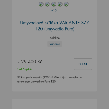
+10
Umyvadlová skříňka VARIANTE SZZ
120 (umyvadlo Pura)
Kolekce
Variante
29 400 Kč
od
DETAIL
3 až 5 týdnů
Skříňka pod umyvadlo (1200x350x445) s 1 zásuvkou a
keramickým umyvadlem Pura 120