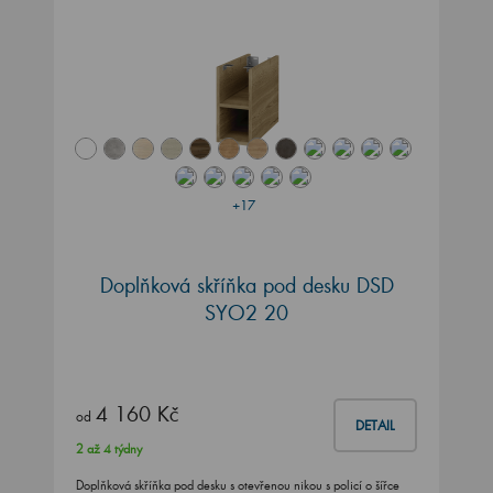
+17
Doplňková skříňka pod desku DSD
SYO2 20
4 160 Kč
od
DETAIL
2 až 4 týdny
Doplňková skříňka pod desku s otevřenou nikou s policí o šířce
20 cm a výšce 40 cm