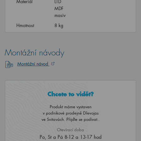
masiv
Hmotnost
8 kg
Montážní návody
Montážní návod
Chcete to vidět?
Produkt máme vystaven
v podnikové prodejně Dřevojas
ve Svitavách. Přijďte se podívat..
Otevírací doba
Po, St a Pá 8-12 a 13-17 hod
Út a Čt ZAVŘENO