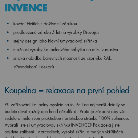
kování Hettich s doživotní zárukou
prodloužená záruka 5 let na výrobky Dřevojas
stejný design jako hlavní umyvadlová skříňka
možnost výroby koupelnového nábytku na míru z masivu
široká nabídka barevných možností ze vzorníku RAL,
dřevodekorů i dekorů
Koupelna = relaxace na první pohled
Při zařizování koupelny myslete na to, že i na nejmenší detaily se
budete dívat každý den hned několikrát. Proto je zásadní aby vše
sedělo a mělo svou praktickou i estetickou stránku 100% splněnou.
Vybrali jste si umyvadlovou skříňku INVENCE? Pak zcela jistě
najdete zalíbení i v zrcadlech, vysoké skříni a malých skříňkách.
Prohlédněte si celou kolekci a vytvořte si domácí wellness.