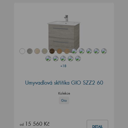
+18
Umyvadlová skříňka GIO SZZ2 60
Kolekce
Gio
15 560 Kč
od
DETAIL
2 až 4 týdny