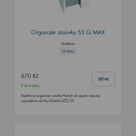
Organizér zásuvky 55 Q MAX
Kolekce
Q Max
670 Kč
DETAIL
2 až 4 týdny
Doplňkový organizér značky Hettich do spodní zásuvky
umyvadlové skříňky Q MAX SZZ2 55