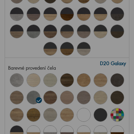
D20 Galaxy
Barevné provedení čela