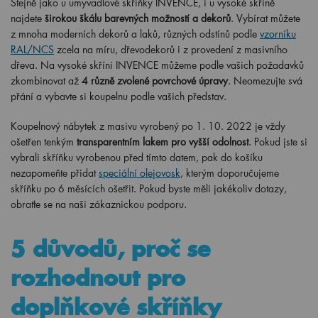
z mnoha moderních dekorů a laků, různých odstínů podle
vzorníku
RAL/NCS
zcela na míru, dřevodekorů i z provedení z masivního
dřeva. Na vysoké skříni INVENCE můžeme podle vašich požadavků
zkombinovat až
4 různě zvolené povrchové úpravy
. Neomezujte svá
přání a vybavte si koupelnu podle vašich představ.
Koupelnový nábytek z masivu vyrobený po
1
. 10. 2022 je vždy
ošetřen tenkým
transparentním lakem pro vyšší odolnost
. Pokud jste si
vybrali skříňku vyrobenou před tímto datem, pak do košíku
nezapomeňte přidat
speciální olejovosk
, kterým doporučujeme
skříňku po 6 měsících ošetřit. Pokud byste měli jakékoliv dotazy,
obraťte se na naši zákaznickou podporu.
5 důvodů, proč se
rozhodnout pro
doplňkové skříňky
INVENCE