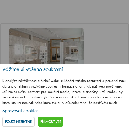
Vážíme si vašeho soukromí
Jediná značková prodejna Dřevojasu v ČR
K analýze návštěvnosti a funkcí webu, ukládání vašeho nastavení a personalizaci
obsahu a reklam využíváme cookies. Informace o tom, jak náš web používáte,
Otevírací doba
sdílíme se svými partnery pro sociální média, inzerci a analýzy, kteří mohou být
Po, St a Pá 8-12 a 13-17 hod
ze zemí mimo EU. Partneři tyto údaje mohou zkombinovat s dalšími informacemi,
Út a Čt ZAVŘENO
které jste jim poskytli nebo které získali v důsledku toho, že používáte jejich
služby.
Podrobné informace
Adresa prodejny
Spravovat cookies
T. G. Masaryka 46/22 (vstup z ulice
Jungmannova), 568 02 Svitavy
POUZE NEZBYTNÉ
PŘIJMOUT VŠE