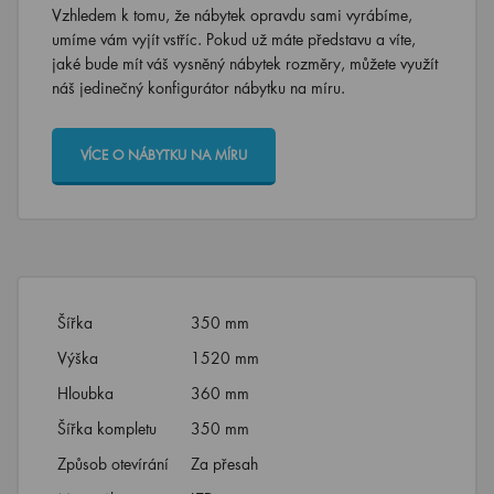
umíme vám vyjít vstříc. Pokud už máte představu a víte,
jaké bude mít váš vysněný nábytek rozměry, můžete využít
náš jedinečný konfigurátor nábytku na míru.
VÍCE O NÁBYTKU NA MÍRU
Šířka
350 mm
Výška
1520 mm
Hloubka
360 mm
Šířka kompletu
350 mm
Způsob otevírání
Za přesah
Materiál
LTD
MDF