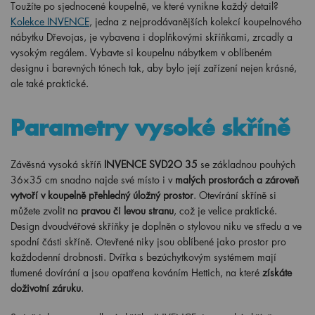
Kolekce INVENCE
, jedna z nejprodávanějších kolekcí koupelnového
nábytku Dřevojas, je vybavena i doplňkovými skříňkami, zrcadly a
vysokým regálem. Vybavte si koupelnu nábytkem v oblíbeném
designu i barevných tónech tak, aby bylo její zařízení nejen krásné,
ale také praktické.
Parametry vysoké skříně
Závěsná vysoká skříň
INVENCE SVD2O 35
se základnou pouhých
36×35 cm snadno najde své místo i v
malých prostorách a zároveň
vytvoří v koupelně přehledný úložný prostor
. Otevírání skříně si
můžete zvolit na
pravou či levou stranu
, což je velice praktické.
Design dvoudvéřové skříňky je doplněn o stylovou niku ve středu a ve
spodní části skříně. Otevřené niky jsou oblíbené jako prostor pro
každodenní drobnosti. Dvířka s bezúchytkovým systémem mají
tlumené dovírání a jsou opatřena kováním Hettich, na které
získáte
doživotní záruku
.
Stejně jako u umyvadlové skříňky INVENCE, i u vysoké skříně
najdete
širokou škálu barevných možností a dekorů
. Vybírat můžete