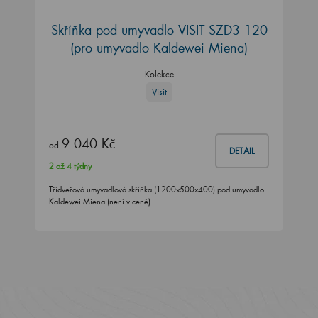
Skříňka pod umyvadlo VISIT SZD3 120
(pro umyvadlo Kaldewei Miena)
Kolekce
Visit
9 040 Kč
od
DETAIL
2 až 4 týdny
Třídveřová umyvadlová skříňka (1200x500x400) pod umyvadlo
Kaldewei Miena (není v ceně)