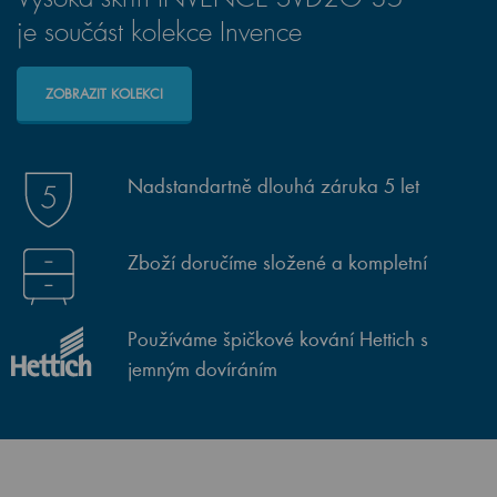
je součást kolekce Invence
ZOBRAZIT KOLEKCI
Nadstandartně dlouhá záruka 5 let
Zboží doručíme složené a kompletní
Používáme špičkové kování Hettich s
jemným dovíráním
Toužíte po sjednocené koupelně, ve které vynikne každý detail?