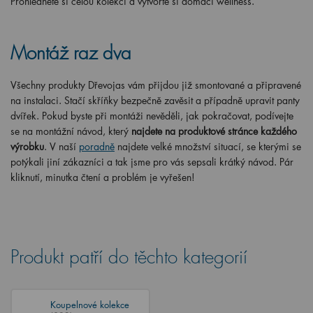
Montáž raz dva
Všechny produkty Dřevojas vám přijdou již smontované a připravené
na instalaci. Stačí skříňky bezpečně zavěsit a případně upravit panty
dvířek. Pokud byste při montáži nevěděli, jak pokračovat, podívejte
se na montážní návod, který
najdete na produktové stránce každého
výrobku
. V naší
poradně
najdete velké množství situací, se kterými se
potýkali jiní zákazníci a tak jsme pro vás sepsali krátký návod. Pár
kliknutí, minutka čtení a problém je vyřešen!
Produkt patří do těchto kategorií
Koupelnové kolekce
(823)