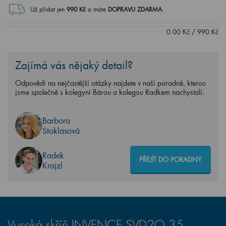
0.00
Kč
/
990
Kč
Zajímá vás nějaký detail?
Odpovědi na nejčastější otázky najdete v naší poradně, kterou
jsme společně s kolegyní Bárou a kolegou Radkem nachystali.
Barbora
Stoklasová
Radek
PŘEJÍT DO PORADNY
Krajzl
Vysoká skříň INVENCE SVD2O 35