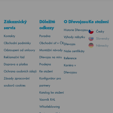
Zákaznický
Důležité
O Dřevojasu
Ke stažení
servis
odkazy
Historie Dřevojasu
Česky
Kontakty
Poradna
Výhody nábytku
Slovensky
Obchodní podmínky
Obchodní síť v ČR
Dřevojas
Německy
Odstoupení od smlouvy
Montážní návody
Naše certifikáty
Reklamační řád
Dřevojas na míru
Reference
Doprava a platba
Prodejna
Kariéra v
Ochrana osobních údajů
Ke stažení
Dřevojasu
Zásady zpracování
Konfigurátor pro
souborů cookies
partnery
Katalog ke stažení
Vzorník RAL
Whistleblowing
Environmentální