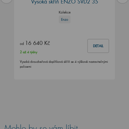
Vysoká skříň ENZO SVD2 35
Kolekce
Enzo
16 640 Kč
od
DETAIL
2 až 4 týdny
Vysoká dvoudveřová doplňková skříň se 4 výškově nastavitelnými
policemi
Mohlo by se vám líbit