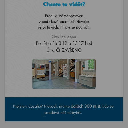
Chcete to vidět?
Produkt máme vystaven
v podnikové prodejně Dřevojas
ve Svitavách. Přijďte se podívat..
Otevírací doba
Po, St a Pá 8-12 a 13-17 hod
Út a Čt ZAVŘENO
Nejste v dosahu? Nevadí, máme
dalších 300 míst
, kde se
prodává náš nábytek.