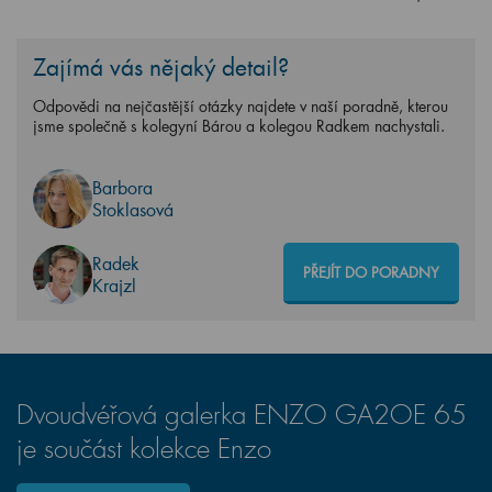
Zajímá vás nějaký detail?
Odpovědi na nejčastější otázky najdete v naší poradně, kterou
jsme společně s kolegyní Bárou a kolegou Radkem nachystali.
Barbora
Stoklasová
Radek
PŘEJÍT DO PORADNY
Krajzl
Dvoudvéřová galerka ENZO GA2OE 65
je součást kolekce Enzo