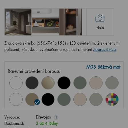
další
Zrcadlová skříňka (656x741x153) s LED osvětlením, 2 skleněnými
policemi, zásuvkou, vypínačem a regulací stmívání
Zobrazit více
M05 Béžová mat
Barevné provedení korpusu
Výrobce:
Dřevojas
i
Dostupnost:
2 až 4 týdny