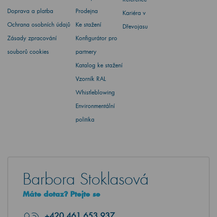
Doprava a platba
Prodejna
Kariéra v
Ochrana osobních údajů
Ke stažení
Dřevojasu
Zásady zpracování
Konfigurátor pro
souborů cookies
partnery
Katalog ke stažení
Vzorník RAL
Whistleblowing
Environmentální
politika
Barbora Stoklasová
Máte dotaz? Ptejte se
+420
461 653 937