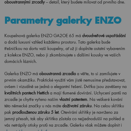
oboustrannými zrcadly
– detail, který budete milovat od prvního dne.
Parametry galerky ENZO
Koupelnová galerka ENZO GA2OE 65 má
dvoudveřové uspořádání
a dodá luxusní vzhled každému prostoru. Tato galerka bude
třešničkou na dortu vaší koupelny, ať už ji doplníte ostatní vybavením
z kolekce ENZO, nebo ji zkombinujete s dalšími kousky ve vašich
domácích lázních.
Galerka ENZO má
oboustranná zrcadla
a věřte, to si zamilujete v
prvním okamžiku. Praktické využití vám jistě nemusíme představovat,
ovšem i vizuálně se jedná o elegantní řešení. Dvířka jsou zavěšeny na
kvalitních pantech Hettich
a mají tlumené dovírání. Uchycení pantů na
zrcadle je chytře vyřeno naším
vlastní patentem
. Na veškeré kování
této německé značky u nás máte
doživotní záruku
. Na celou skříňku
pak
prodlouženou záruku 5 let
. Otevírání skříňky je navrženo za
jemný přesah, tak aby skříňka zůstala co nejjednodušší na pohled a
vás netrápily otisky prstů na zrcadle. Galerku však můžete doplnit i