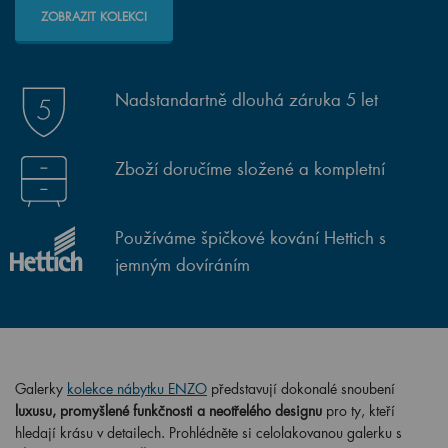
ZOBRAZIT KOLEKCI
Nadstandartně dlouhá záruka 5 let
Zboží doručíme složené a kompletní
Používáme špičkové kování Hettich s
jemným dovíráním
Galerky
kolekce nábytku ENZO
představují dokonalé snoubení
luxusu, promyšlené funkčnosti a neotřelého designu
pro ty, kteří
hledají krásu v detailech. Prohlédněte si celolakovanou galerku s