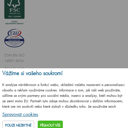
ČSN EN ISO
14001:2016
ČSN EN ISO
Vážíme si vašeho soukromí
9001:2016
K analýze návštěvnosti a funkcí webu, ukládání vašeho nastavení a personalizaci
obsahu a reklam využíváme cookies. Informace o tom, jak náš web používáte,
sdílíme se svými partnery pro sociální média, inzerci a analýzy, kteří mohou být
ze zemí mimo EU. Partneři tyto údaje mohou zkombinovat s dalšími informacemi,
které jste jim poskytli nebo které získali v důsledku toho, že používáte jejich
Vytvořilo studio
CZECHGROUP.cz
služby.
Podrobné informace
Spravovat cookies
© 2009 - 2025 Koupelnový nábytek Dřevojas v. d.,
Všechna práva vyhrazena
POUZE NEZBYTNÉ
PŘIJMOUT VŠE