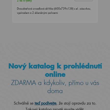
2 až 4 týdny
Dvoudveřová zrcadlová skříňka (600x739x138) s el. zásuvkou,
vypínačem a 2 skleněnými policemi
Nový katalog k prohlédnutí
online
ZDARMA a kdykoliv, přímo u vás
doma
Schválně se
teď podívejte
, že stojí opravdu za to.
Takový katalog prostě musíte vidět.