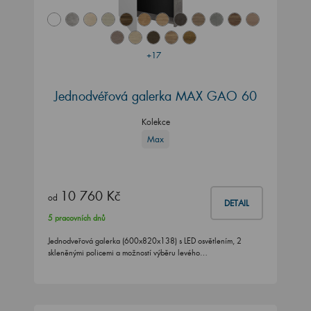
+17
Jednodvéřová galerka MAX GAO 60
Kolekce
Max
10 760 Kč
od
DETAIL
5 pracovních dnů
Jednodveřová galerka (600x820x138) s LED osvětlením, 2
skleněnými policemi a možností výběru levého…