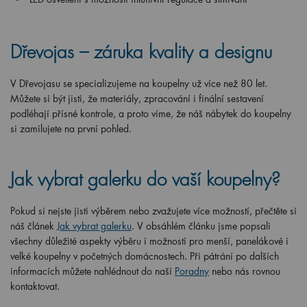
Dřevojas – záruka kvality a designu
V Dřevojasu se specializujeme na koupelny už více než 80 let.
Můžete si být jisti, že materiály, zpracování i finální sestavení
podléhají přísné kontrole, a proto víme, že náš nábytek do koupelny
si zamilujete na první pohled.
Jak vybrat galerku do vaší koupelny?
Pokud si nejste jisti výběrem nebo zvažujete více možností, přečtěte si
náš článek
Jak vybrat galerku
. V obsáhlém článku jsme popsali
všechny důležité aspekty výběru i možností pro menší, panelákové i
velké koupelny v početných domácnostech. Při pátrání po dalších
informacích můžete nahlédnout do naší
Poradny
nebo nás rovnou
kontaktovat.