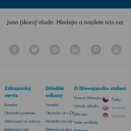
Jsme (skoro) všude. Hledejte a najdete nás na:
Zákaznický
Důležité
O Dřevojasu
Ke stažení
servis
odkazy
Historie Dřevojasu
Česky
Kontakty
Poradna
Výhody nábytku
Slovensky
Obchodní podmínky
Obchodní síť v ČR
Dřevojas
Německy
Odstoupení od smlouvy
Montážní návody
Naše certifikáty
Reklamační řád
Dřevojas na míru
Reference