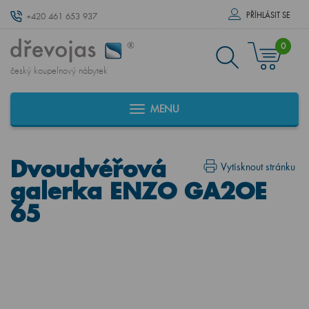
PŘÍHLÁSIT SE
+420 461 653 937
0
český koupelnový nábytek
MENU
Dvoudvéřová
Vytisknout stránku
galerka ENZO GA2OE
65