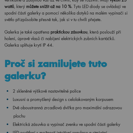
wattů
, který
můžete snížit až na 10 %
. Tyto LED diody se ovládají ve
spodní části galerky a pomocí několika dotyků na malém vypínači si
světlo přizpůsobíte přesně tak, jak si v tu chvíli přejete.
Galerka je také opatřena
praktickou zásuvkou
, která poslouží při
holení, úpravě vlasů či nabíjení elektrických zubních kartáčků.
Galerka splňuje krytí IP 44.
Proč si zamilujete tuto
galerku?
2 skleněné výškově nastavitelné police
Luxusní a promyšlený design s celolakovaným korpusem
Dvě oboustranná zrcadlová dvířka pro maximální odrazovou
plochu
Elektrická zásuvka a vypínač zvenku ve spodní části galerky
LED osvětlení s možností intuitivní regulace a stmívání