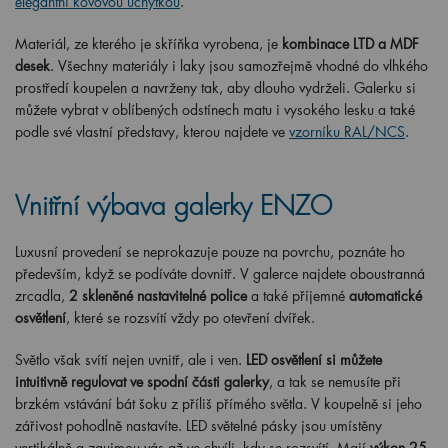
elegantní kovovou úchytkou
.
Materiál, ze kterého je skříňka vyrobena, je
kombinace LTD a MDF
desek
. Všechny materiály i laky jsou samozřejmě vhodné do vlhkého
prostředí koupelen a navrženy tak, aby dlouho vydrželi. Galerku si
můžete vybrat v oblíbených odstínech matu i vysokého lesku a také
podle své vlastní představy, kterou najdete ve
vzorníku RAL/NCS
.
Vnitřní výbava galerky ENZO
Luxusní provedení se neprokazuje pouze na povrchu, poznáte ho
především, když se podíváte dovnitř. V galerce najdete oboustranná
zrcadla,
2 skleněné nastavitelné police
a také příjemné
automatické
osvětlení
, které se rozsvítí vždy po otevření dvířek.
Světlo však svítí nejen uvnitř, ale i ven.
LED osvětlení si můžete
intuitivně regulovat ve spodní části galerky
, a tak se nemusíte při
brzkém vstávání bát šoku z příliš přímého světla. V koupelně si jeho
zářivost pohodlně nastavíte. LED světelné pásky jsou umístěny
vertikálně a zaujmou vás až ve chvíli, kdy se rozsvítí. Mají
výkon 25