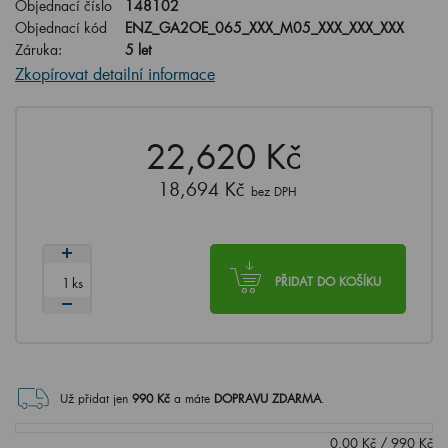
Objednací číslo
148102
Objednací kód
ENZ_GA2OE_065_XXX_M05_XXX_XXX_XXX
Záruka:
5 let
Zkopírovat detailní informace
22,620 Kč
18,694 Kč
bez DPH
ks
PŘIDAT DO KOŠÍKU
Už přidat jen
990
Kč
a máte
DOPRAVU ZDARMA
.
0.00
Kč
/
990
Kč