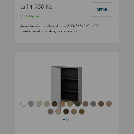
14 950 Kč
od
DETAIL
2 až 4 týdny
Jednodveřová zrcadlová skříňka (600x765x210) s LED
osvětlením, el. zásuvkou, vypínačem a 2…
+17