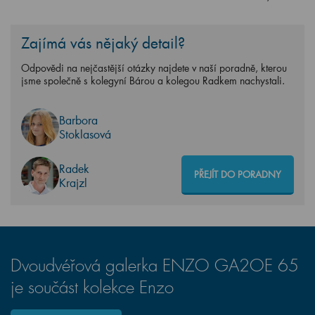
Zajímá vás nějaký detail?
Odpovědi na nejčastější otázky najdete v naší poradně, kterou
jsme společně s kolegyní Bárou a kolegou Radkem nachystali.
Barbora
Stoklasová
Radek
PŘEJÍT DO PORADNY
Krajzl
Dvoudvéřová galerka ENZO GA2OE 65
je součást kolekce Enzo