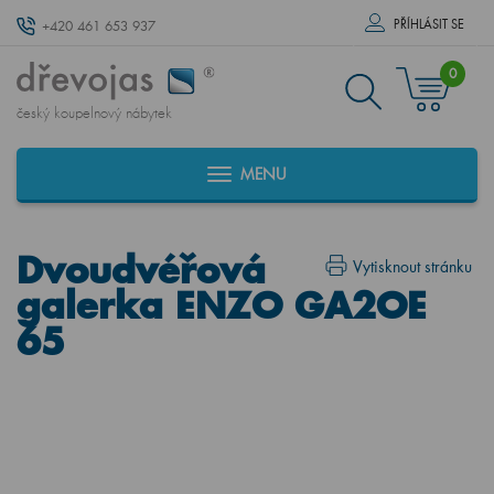
PŘÍHLÁSIT SE
+420 461 653 937
0
český koupelnový nábytek
MENU
Dvoudvéřová
Vytisknout stránku
galerka ENZO GA2OE
65