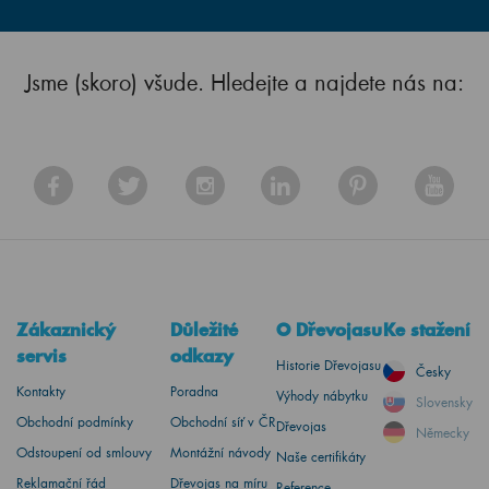
Jsme (skoro) všude. Hledejte a najdete nás na:
Zákaznický
Důležité
O Dřevojasu
Ke stažení
servis
odkazy
Historie Dřevojasu
Česky
Kontakty
Poradna
Výhody nábytku
Slovensky
Obchodní podmínky
Obchodní síť v ČR
Dřevojas
Německy
Odstoupení od smlouvy
Montážní návody
Naše certifikáty
Reklamační řád
Dřevojas na míru
Reference