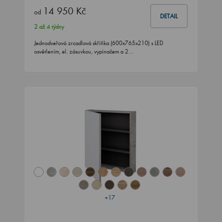
14 950 Kč
od
DETAIL
2 až 4 týdny
Jednodveřová zrcadlová skříňka (600x765x210) s LED
osvětlením, el. zásuvkou, vypínačem a 2…
+17