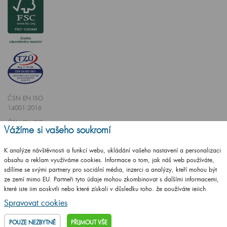
ČSN EN ISO
14001:2016
ČSN EN ISO
Vážíme si vašeho soukromí
9001:2016
K analýze návštěvnosti a funkcí webu, ukládání vašeho nastavení a personalizaci
obsahu a reklam využíváme cookies. Informace o tom, jak náš web používáte,
sdílíme se svými partnery pro sociální média, inzerci a analýzy, kteří mohou být
ze zemí mimo EU. Partneři tyto údaje mohou zkombinovat s dalšími informacemi,
které jste jim poskytli nebo které získali v důsledku toho, že používáte jejich
Vytvořilo studio
CZECHGROUP.cz
služby.
Podrobné informace
Spravovat cookies
© 2009 - 2025 Koupelnový nábytek Dřevojas v. d.,
Všechna práva vyhrazena
POUZE NEZBYTNÉ
PŘIJMOUT VŠE