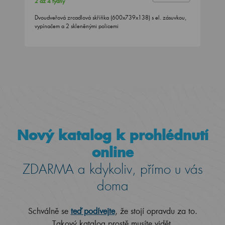
2 až 4 týdny
Dvoudveřová zrcadlová skříňka (600x739x138) s el. zásuvkou,
vypínačem a 2 skleněnými policemi
Nový katalog k prohlédnutí
online
ZDARMA a kdykoliv, přímo u vás
doma
Schválně se
teď podívejte
, že stojí opravdu za to.
Takový katalog prostě musíte vidět.