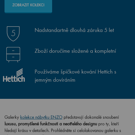
ZOBRAZIT KOLEKCI
Nadstandartně dlouhá záruka 5 let
Zboží doručíme složené a kompletní
Používáme špičkové kování Hettich s
jemným dovíráním
Galerky
kolekce nábytku ENZO
představují dokonalé snoubení
luxusu, promyšlené funkčnosti a neotřelého designu
pro ty, kteří
hledají krásu v detailech. Prohlédněte si celolakovanou galerku s