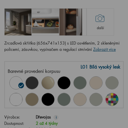
další
Zrcadlová skříňka (656x741x153) s LED osvětlením, 2 skleněnými
policemi, zásuvkou, vypínačem a regulací stmívání
Zobrazit více
L01 Bílá vysoký lesk
Barevné provedení korpusu
Výrobce:
Dřevojas
i
Dostupnost:
2 až 4 týdny