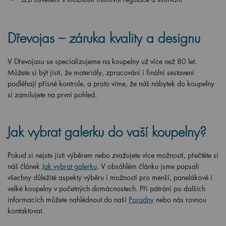
Dřevojas – záruka kvality a designu
V Dřevojasu se specializujeme na koupelny už více než 80 let.
Můžete si být jisti, že materiály, zpracování i finální sestavení
podléhají přísné kontrole, a proto víme, že náš nábytek do koupelny
si zamilujete na první pohled.
Jak vybrat galerku do vaší koupelny?
Pokud si nejste jisti výběrem nebo zvažujete více možností, přečtěte si
náš článek
Jak vybrat galerku
. V obsáhlém článku jsme popsali
všechny důležité aspekty výběru i možností pro menší, panelákové i
velké koupelny v početných domácnostech. Při pátrání po dalších
informacích můžete nahlédnout do naší
Poradny
nebo nás rovnou
kontaktovat.