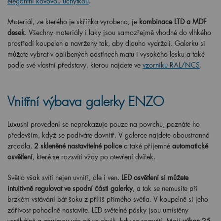
elegantní kovovou úchytkou
.
Materiál, ze kterého je skříňka vyrobena, je
kombinace LTD a MDF
desek
. Všechny materiály i laky jsou samozřejmě vhodné do vlhkého
prostředí koupelen a navrženy tak, aby dlouho vydrželi. Galerku si
můžete vybrat v oblíbených odstínech matu i vysokého lesku a také
podle své vlastní představy, kterou najdete ve
vzorníku RAL/NCS
.
Vnitřní výbava galerky ENZO
Luxusní provedení se neprokazuje pouze na povrchu, poznáte ho
především, když se podíváte dovnitř. V galerce najdete oboustranná
zrcadla,
2 skleněné nastavitelné police
a také příjemné
automatické
osvětlení
, které se rozsvítí vždy po otevření dvířek.
Světlo však svítí nejen uvnitř, ale i ven.
LED osvětlení si můžete
intuitivně regulovat ve spodní části galerky
, a tak se nemusíte při
brzkém vstávání bát šoku z příliš přímého světla. V koupelně si jeho
zářivost pohodlně nastavíte. LED světelné pásky jsou umístěny
vertikálně a zaujmou vás až ve chvíli, kdy se rozsvítí. Mají
výkon 25