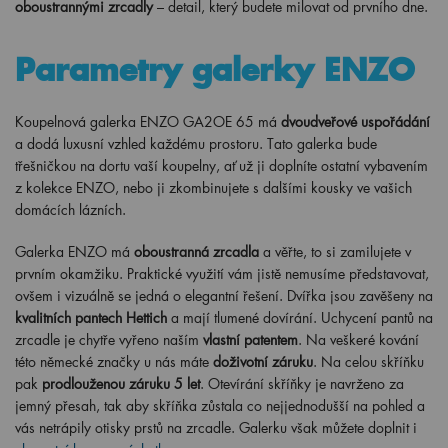
oboustrannými zrcadly
– detail, který budete milovat od prvního dne.
Parametry galerky ENZO
Koupelnová galerka ENZO GA2OE 65 má
dvoudveřové uspořádání
a dodá luxusní vzhled každému prostoru. Tato galerka bude
třešničkou na dortu vaší koupelny, ať už ji doplníte ostatní vybavením
z kolekce ENZO, nebo ji zkombinujete s dalšími kousky ve vašich
domácích lázních.
Galerka ENZO má
oboustranná zrcadla
a věřte, to si zamilujete v
prvním okamžiku. Praktické využití vám jistě nemusíme představovat,
ovšem i vizuálně se jedná o elegantní řešení. Dvířka jsou zavěšeny na
kvalitních pantech Hettich
a mají tlumené dovírání. Uchycení pantů na
zrcadle je chytře vyřeno naším
vlastní patentem
. Na veškeré kování
této německé značky u nás máte
doživotní záruku
. Na celou skříňku
pak
prodlouženou záruku 5 let
. Otevírání skříňky je navrženo za
jemný přesah, tak aby skříňka zůstala co nejjednodušší na pohled a
vás netrápily otisky prstů na zrcadle. Galerku však můžete doplnit i