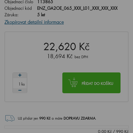
Objednací číslo
113865
Objednací kód
ENZ_GA2OE_065_XXX_L01_XXX_XXX_XXX
Záruka:
5 let
Zkopírovat detailní informace
22,620 Kč
18,694 Kč
bez DPH
ks
PŘIDAT DO KOŠÍKU
Už přidat jen
990
Kč
a máte
DOPRAVU ZDARMA
.
0.00
Kč
/
990
Kč