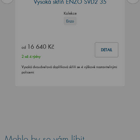
Vysoká skříň ENZO SVD2 35
Kolekce
Enzo
16 640 Kč
od
DETAIL
2 až 4 týdny
Vysoká dvoudveřová doplňková skříň se 4 výškově nastavitelnými
policemi
Mohlo by se vám líbit