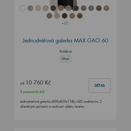
+17
Jednodvéřová galerka MAX GAO 60
Kolekce
Max
10 760 Kč
od
DETAIL
5 pracovních dnů
Jednodveřová galerka (600x820x138) s LED osvětlením, 2
skleněnými policemi a možností výběru levého…