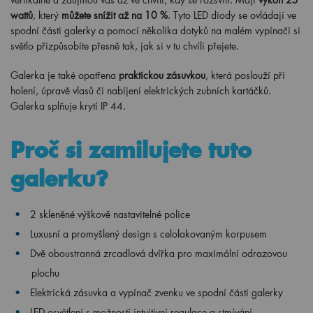
wattů
, který
můžete snížit až na 10 %
. Tyto LED diody se ovládají ve
spodní části galerky a pomocí několika dotyků na malém vypínači si
světlo přizpůsobíte přesně tak, jak si v tu chvíli přejete.
Galerka je také opatřena
praktickou zásuvkou
, která poslouží při
holení, úpravě vlasů či nabíjení elektrických zubních kartáčků.
Galerka splňuje krytí IP 44.
Proč si zamilujete tuto
galerku?
2 skleněné výškově nastavitelné police
Luxusní a promyšlený design s celolakovaným korpusem
Dvě oboustranná zrcadlová dvířka pro maximální odrazovou
plochu
Elektrická zásuvka a vypínač zvenku ve spodní části galerky
LED osvětlení s možností intuitivní regulace a stmívání