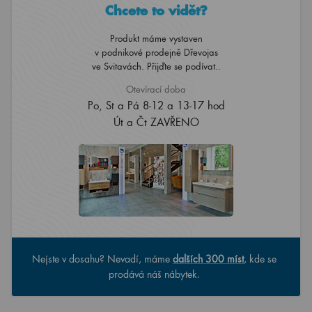
Chcete to vidět?
Produkt máme vystaven
v podnikové prodejně Dřevojas
ve Svitavách. Přijďte se podívat..
Otevírací doba
Po, St a Pá 8-12 a 13-17 hod
Út a Čt ZAVŘENO
Nejste v dosahu? Nevadí, máme
dalších 300 míst
, kde se
prodává náš nábytek.