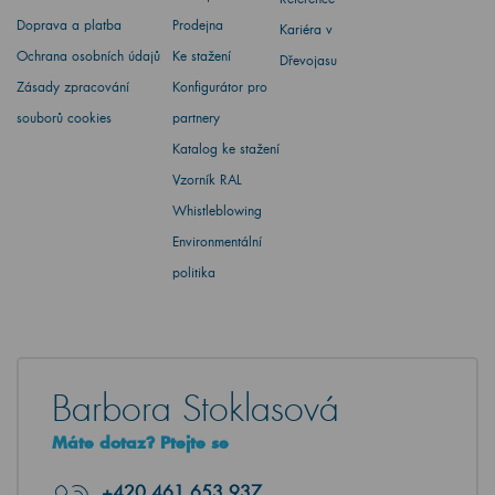
Doprava a platba
Prodejna
Kariéra v
Ochrana osobních údajů
Ke stažení
Dřevojasu
Zásady zpracování
Konfigurátor pro
souborů cookies
partnery
Katalog ke stažení
Vzorník RAL
Whistleblowing
Environmentální
politika
Barbora Stoklasová
Máte dotaz? Ptejte se
+420
461 653 937