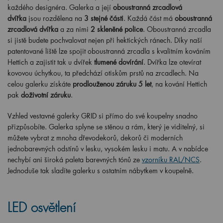
každého designéra. Galerka a její
oboustranná zrcadlová
dvířka
jsou rozdělena na
3 stejné části
. Každá část má
oboustranná
zrcadlová dvířka
a za nimi
2 skleněné police
. Oboustranná zrcadla
si jistě budete pochvalovat nejen při hektických ránech. Díky naší
patentované liště lze spojit oboustranná zrcadla s kvalitním kováním
Hettich a zajistit tak u dvířek
tlumené dovírání
. Dvířka lze otevírat
kovovou úchytkou, ta předchází otiskům prstů na zrcadlech. Na
celou galerku získáte
prodlouženou záruku 5 let
, na kování Hettich
pak
doživotní záruku
.
Vzhled vestavné galerky GRID si přímo do své koupelny snadno
přizpůsobíte. Galerka splyne se stěnou a rám, který je viditelný, si
můžete vybrat z mnoha dřevodekorů, dekorů či moderních
jednobarevných odstínů v lesku, vysokém lesku i matu. A v nabídce
nechybí ani široká paleta barevných tónů ze
vzorníku RAL/NCS
.
Jednoduše tak sladíte galerku s ostatním nábytkem v koupelně.
LED osvětlení