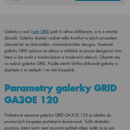
Galerky z naší
řady GRID
patří k velice oblíbeným, a to z mnoha
důvodů. Galerky dopřejí rodině velký komfort a jejich provedení
zároveň lpí na dokonalém, minimalistickém designu. Vestavné
galerky GRID splynou se stěnou a viditelný je pouze designový rám,
který si lze zvolit z mnoha barev a moderních dekorů. Objevte vše,
co nabízí galerka GRID. Pojďte otevřít dvířka dokonalé galerky a
dopřejte si to nejlepší i ve vaší koupelně.
Parametry galerky GRID
GA3OE 120
Třídveřová vestavná galerka GRID GA3OE 120 je ideální do
prostorných koupelen početných domácností. Tolik úložného
prostoru, který navíc není na první pohled vůbec vidět, to je sen