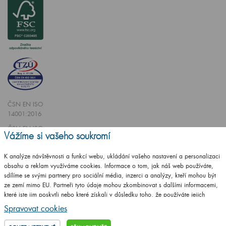
ČSN EN ISO
14001:2016
ČSN EN ISO
Vážíme si vašeho soukromí
9001:2016
K analýze návštěvnosti a funkcí webu, ukládání vašeho nastavení a personalizaci
obsahu a reklam využíváme cookies. Informace o tom, jak náš web používáte,
sdílíme se svými partnery pro sociální média, inzerci a analýzy, kteří mohou být
ze zemí mimo EU. Partneři tyto údaje mohou zkombinovat s dalšími informacemi,
které jste jim poskytli nebo které získali v důsledku toho, že používáte jejich
Vytvořilo studio
CZECHGROUP.cz
služby.
Podrobné informace
Spravovat cookies
© 2009 - 2025 Koupelnový nábytek Dřevojas v. d.,
Všechna práva vyhrazena