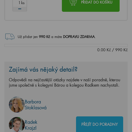
ks
PŘIDAT DO KOŠÍKU
Už přidat jen
990
Kč
a máte
DOPRAVU ZDARMA
.
0.00
Kč
/
990
Kč
Zajímá vás nějaký detail?
Odpovědi na nejčastější otázky najdete v naší poradně, kterou
jsme společně s kolegyní Bárou a kolegou Radkem nachystali.
Barbora
Stoklasová
Radek
PŘEJÍT DO PORADNY
Krajzl