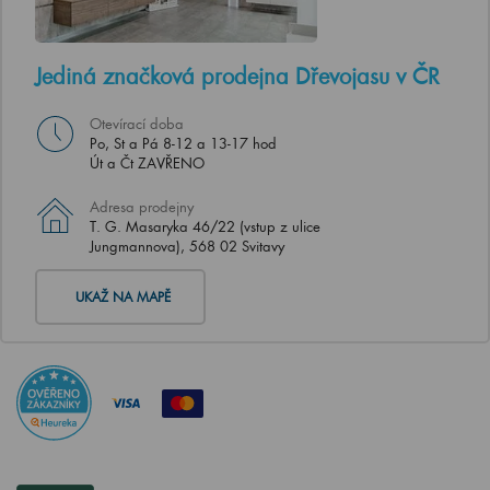
Jediná značková prodejna Dřevojasu v ČR
Otevírací doba
Po, St a Pá 8-12 a 13-17 hod
Út a Čt ZAVŘENO
Adresa prodejny
T. G. Masaryka 46/22 (vstup z ulice
Jungmannova), 568 02 Svitavy
UKAŽ NA MAPĚ