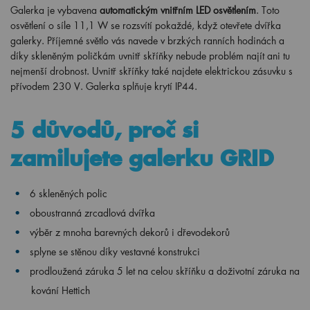
Galerka je vybavena
automatickým vnitřním LED osvětlením
. Toto
osvětlení o síle 11,1 W se rozsvítí pokaždé, když otevřete dvířka
galerky. Příjemné světlo vás navede v brzkých ranních hodinách a
díky skleněným poličkám uvnitř skříňky nebude problém najít ani tu
nejmenší drobnost. Uvnitř skříňky také najdete elektrickou zásuvku s
přívodem 230 V. Galerka splňuje krytí IP44.
5 důvodů, proč si
zamilujete galerku GRID
6 skleněných polic
oboustranná zrcadlová dvířka
výběr z mnoha barevných dekorů i dřevodekorů
splyne se stěnou díky vestavné konstrukci
prodloužená záruka 5 let na celou skříňku a doživotní záruka na
kování Hettich