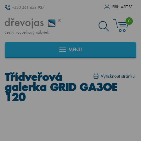
PŘÍHLÁSIT SE
+420 461 653 937
0
český koupelnový nábytek
MENU
Třídveřová
Vytisknout stránku
galerka GRID GA3OE
120