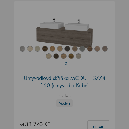
+10
Umyvadlová skříňka MODULE SZZ4
160
(umyvadlo Kube)
Kolekce
Module
38 270 Kč
od
DETAIL