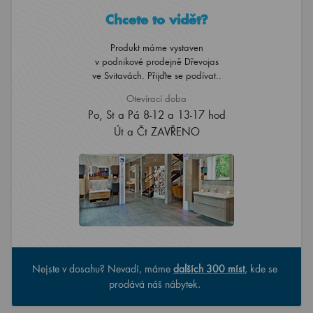
Chcete to vidět?
Produkt máme vystaven
v podnikové prodejně Dřevojas
ve Svitavách. Přijďte se podívat..
Otevírací doba
Po, St a Pá 8-12 a 13-17 hod
Út a Čt ZAVŘENO
Nejste v dosahu? Nevadí, máme
dalších 300 míst
, kde se
prodává náš nábytek.