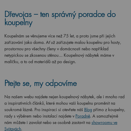
Dřevojas – ten správný poradce do
koupelny
Koupelnám se věnujeme více než 75 let, a proto jsme při jejich
zařizování jako doma. Ať už zařizujete malou koupelnu pro hosty,
prostornou pro všechny členy v domácnosti nebo například
netypickou se zkosenou stěnou… Koupelnový nábytek máme v
malíčku, a to od materiálů až po design.
Ptejte se, my odpovíme
Na našem webu najdete nejen koupelnový nábytek, ale i mnoho rad
a inspirativních článků, které mohou vaši koupelnu proměnit na
soukromé lázně. Pro inspiraci si otevřete náš
Blog
přímo z koupelny,
rady s výběrem nebo instalací najdete v
Poradně
. A samozřejmě
nám můžete i zavolat nebo se osobně zastavit na
showroomu ve
Svitavách
.