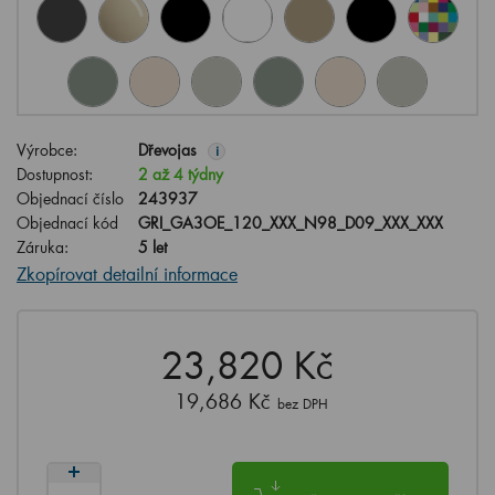
Výrobce:
Dřevojas
i
Dostupnost:
2 až 4 týdny
Objednací číslo
243937
Objednací kód
GRI_GA3OE_120_XXX_N98_D09_XXX_XXX
Záruka:
5 let
Zkopírovat detailní informace
23,820 Kč
19,686 Kč
bez DPH