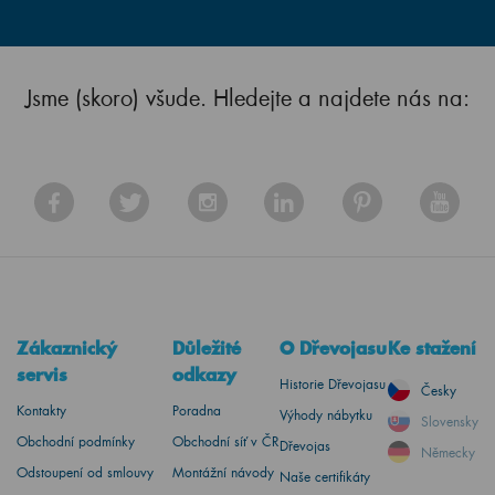
Jsme (skoro) všude. Hledejte a najdete nás na:
Zákaznický
Důležité
O Dřevojasu
Ke stažení
servis
odkazy
Historie Dřevojasu
Česky
Kontakty
Poradna
Výhody nábytku
Slovensky
Obchodní podmínky
Obchodní síť v ČR
Dřevojas
Německy
Odstoupení od smlouvy
Montážní návody
Naše certifikáty