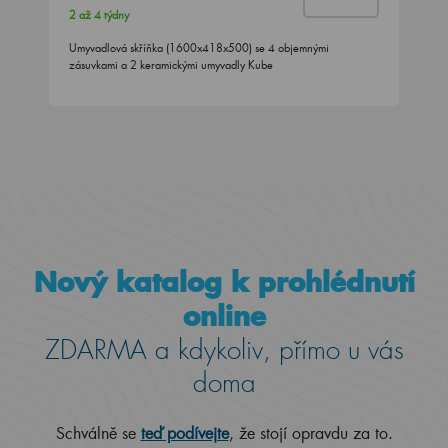
2 až 4 týdny
Umyvadlová skříňka (1600x418x500) se 4 objemnými
zásuvkami a 2 keramickými umyvadly Kube
Nový katalog k prohlédnutí
online
ZDARMA a kdykoliv, přímo u vás
doma
Schválně se
teď podívejte
, že stojí opravdu za to.