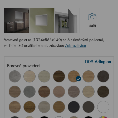
další
Vestavná galerka (1324x863x140) se 6 skleněnými policemi,
vnitřním LED osvětlením a el. zásuvkou
Zobrazit více
D09 Arlington
Barevné provedení