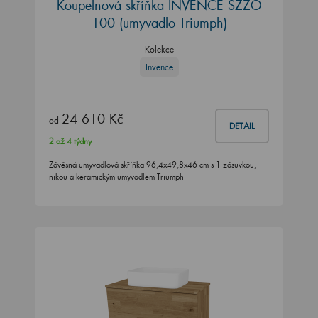
Koupelnová skříňka INVENCE SZZO
100 (umyvadlo Triumph)
Kolekce
Invence
24 610 Kč
od
DETAIL
2 až 4 týdny
Závěsná umyvadlová skříňka 96,4x49,8x46 cm s 1 zásuvkou,
nikou a keramickým umyvadlem Triumph