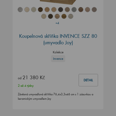
+4
Koupelnová skříňka INVENCE SZZ 80
(umyvadlo Joy)
Kolekce
Invence
21 380 Kč
od
DETAIL
2 až 4 týdny
Závěsná umyvadlová skříňka 76,4x3,3x46 cm s 1 zásuvkou a
keramickým umyvadlem Joy