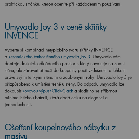
praktickou stránku, kterou oceníte při každodenním používání.
Umyvadlo Joy 3 v ceně skříňky
INVENCE
Vyberte si kombinaci netypického tvaru skříňky INVENCE
a
keramického tenkostěnného umyvadla Joy 3
. Umyvadlo vám
dopřeje dostatek odkládacího prostoru, který navazuje na zadní
stěnu, ale zároveň přináší do koupelny pocit vzdušnosti a lehkosti
právě svými tenkými stěnami a zaoblenými rohy. Umyvadlo Joy 3 je
přizpůsobeno k umístění těsně u stěny. Do odpadu umyvadla lze
dokoupit
kovovou výpusť Click-Clack
a sladit ho se stříbrnou
minimalistickou baterií, která dodá celku na eleganci a
jednoduchosti.
Ošetření koupelnového nábytku z
masivu