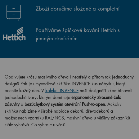
Zboží doručíme složené a kompletní
Používáme špičkové kování Hettich s
jemným dovíráním
Obdivujete krásu masivního dřeva i neotřelý a přitom tak jednoduchý
design? Pak je umyvadlová skříňka INVENCE kus nábytku, který
oceníte každý den. V
kolekci INVENCE
naši designéři zkombinovali
jednoduché tvary, kterým dominuje
ergonomicky zkosené čelo
zásuvky
a
bezúchytkový systém otevírání Push-to-open
. Ačkoliv
skříňku nabízíme v široké nabídce dekorů, dřevodekorů a
možnostech vzorníku RAL/NCS, masivní dřevo u většiny zákazníků
stále vyhrává. Co vyhraje u vás?