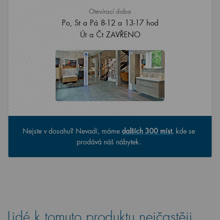
Otevírací doba
Po, St a Pá 8-12 a 13-17 hod
Út a Čt ZAVŘENO
Nejste v dosahu? Nevadí, máme
dalších 300 míst
, kde se
prodává náš nábytek.
Lidé k tomuto produktu nejčastěji