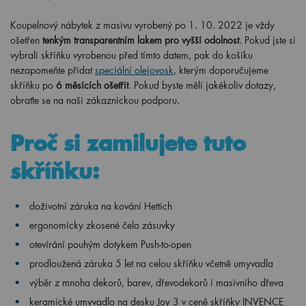
Koupelnový nábytek z masivu vyrobený po 1. 10. 2022 je vždy
ošetřen
tenkým transparentním lakem pro vyšší odolnost
. Pokud jste si
vybrali skříňku vyrobenou před tímto datem, pak do košíku
nezapomeňte přidat
speciální olejovosk
, kterým doporučujeme
skříňku po
6 měsících ošetřit
. Pokud byste měli jakékoliv dotazy,
obraťte se na naši zákaznickou podporu.
Proč si zamilujete tuto
skříňku:
doživotní záruka na kování Hettich
ergonomicky
zkosené čelo zásuvky
otevírání pouhým dotykem Push-to-open
prodloužená záruka 5 let na celou skříňku včetně umyvadla
výběr z mnoha dekorů, barev, dřevodekorů i masivního dřeva
keramické umyvadlo na desku Joy 3 v ceně skříňky INVENCE