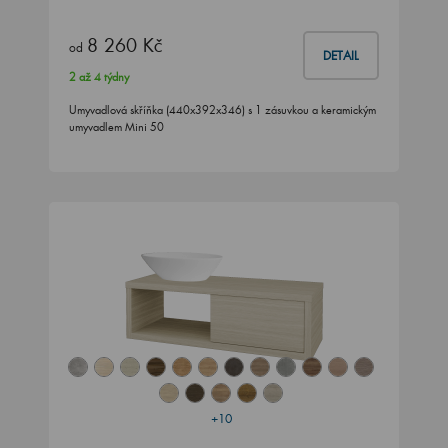
8 260 Kč
od
DETAIL
2 až 4 týdny
Umyvadlová skříňka (440x392x346) s 1 zásuvkou a keramickým
umyvadlem Mini 50
+10