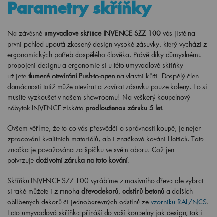
Parametry skříňky
Na závěsné
umyvadlové skříňce INVENCE SZZ 100
vás jistě na
první pohled upoutá zkosený design vysoké zásuvky, který vychází z
ergonomických potřeb dospělého člověka. Právě díky důmyslnému
propojení designu a ergonomie si u této umyvadlové skříňky
užijete
tlumené otevírání Push-to-open
na vlastní kůži. Dospělý člen
domácnosti totiž může otevírat a zavírat zásuvku pouze koleny. To si
musíte vyzkoušet v našem showroomu! Na veškerý koupelnový
nábytek INVENCE získáte
prodlouženou záruku 5 let
.
Ovšem věříme, že to co vás přesvědčí o správnosti koupě, je nejen
zpracování kvalitních materiálů, ale i značkové kování Hettich. Tato
značka je považována za špičku ve svém oboru. Což jen
potvrzuje
doživotní záruka na toto kování
.
Skříňku INVENCE SZZ 100 vyrábíme z masivního dřeva ale vybrat
si také můžete i z mnoha
dřevodekorů
,
odstínů betonů
a dalších
oblíbených dekorů či jednobarevných odstínů ze
vzorníku RAL/NCS
.
Tato umyvadlová skříňka přináší do vaší koupelny jak design, tak i