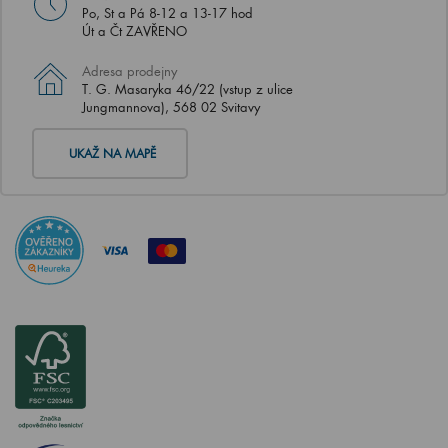
Po, St a Pá 8-12 a 13-17 hod
Út a Čt ZAVŘENO
Adresa prodejny
T. G. Masaryka 46/22 (vstup z ulice
Jungmannova), 568 02 Svitavy
UKAŽ NA MAPĚ