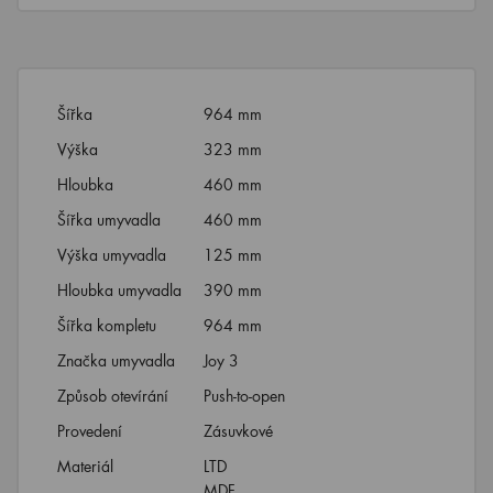
Šířka
964 mm
Výška
323 mm
Hloubka
460 mm
Šířka umyvadla
460 mm
Výška umyvadla
125 mm
Hloubka umyvadla
390 mm
Šířka kompletu
964 mm
Značka umyvadla
Joy 3
Způsob otevírání
Push-to-open
Provedení
Zásuvkové
Materiál
LTD
MDF