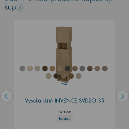
kupují
+42
Vysoká skříň INVENCE SVD2O 35
Kolekce
Invence