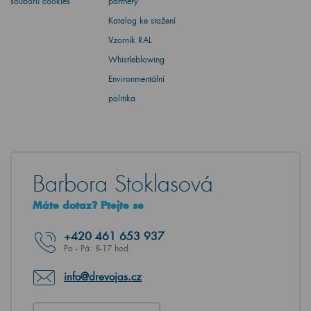
souborů cookies
partnery
Katalog ke stažení
Vzorník RAL
Whistleblowing
Environmentální
politika
Barbora Stoklasová
Máte dotaz? Ptejte se
+420
461 653 937
Po - Pá: 8-17 hod.
info@drevojas.cz