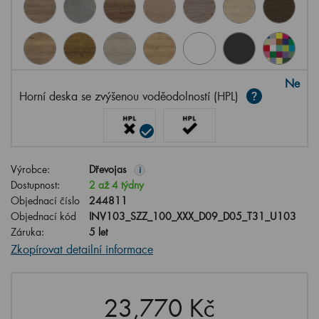
Ne
Horní deska se zvýšenou voděodolností (HPL)
Výrobce:
Dřevojas
i
Dostupnost:
2 až 4 týdny
Objednací číslo
244811
Objednací kód
INV103_SZZ_100_XXX_D09_D05_T31_U103
Záruka:
5 let
Zkopírovat detailní informace
23,770 Kč