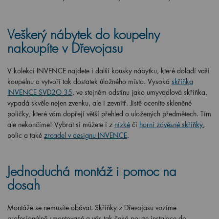
Veškerý nábytek do koupelny
nakoupíte v Dřevojasu
V kolekci INVENCE najdete i další kousky nábytku, které doladí vaši
koupelnu a vytvoří tak dostatek úložného místa. Vysoká
skříňka
INVENCE SVD2O 35
, ve stejném odstínu jako umyvadlová skříňka,
vypadá skvěle nejen zvenku, ale i zevnitř. Jistě oceníte skleněné
poličky, které vám dopřejí větší přehled o uložených předmětech. Tím
ale nekončíme! Vybrat si můžete i z
nízké
či
horní závěsné skříňky
,
polic a také
zrcadel v designu INVENCE
.
Jednoduchá montáž i pomoc na
dosah
Montáže se nemusíte obávat. Skříňky z Dřevojasu vozíme
profesionálně smontované a vás tak čeká pouze instalace do