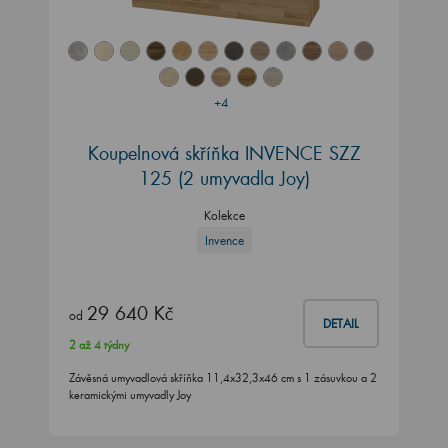
+4
Koupelnová skříňka INVENCE SZZ
125 (2 umyvadla Joy)
Kolekce
Invence
29 640 Kč
od
DETAIL
2 až 4 týdny
Závěsná umyvadlová skříňka 11,4x32,3x46 cm s 1 zásuvkou a 2
keramickými umyvadly Joy