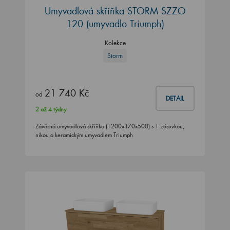
Umyvadlová skříňka STORM SZZO
120 (umyvadlo Triumph)
Kolekce
Storm
21 740 Kč
od
DETAIL
2 až 4 týdny
Závěsná umyvadlová skříňka (1200x370x500) s 1 zásuvkou,
nikou a keramickým umyvadlem Triumph