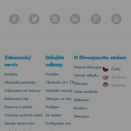
Zákaznický
Důležité
O Dřevojasu
Ke stažení
servis
odkazy
Historie Dřevojasu
Česky
Kontakty
Poradna
Výhody nábytku
Slovensky
Obchodní podmínky
Obchodní síť v ČR
Dřevojas
Německy
Odstoupení od smlouvy
Montážní návody
Naše certifikáty
Reklamační řád
Dřevojas na míru
Reference
Doprava a platba
Prodejna
Kariéra v
Ochrana osobních údajů
Ke stažení
Dřevojasu
Zásady zpracování
Konfigurátor pro