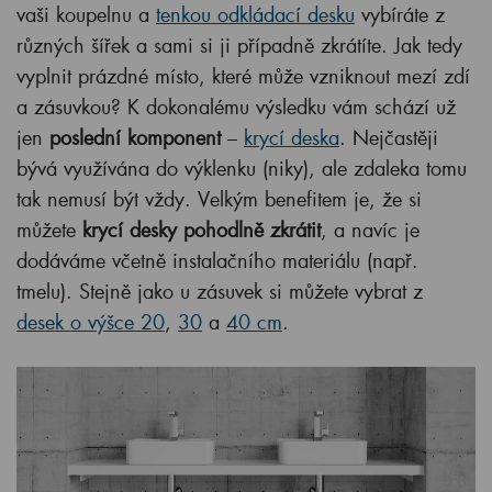
vaši koupelnu a
tenkou odkládací desku
vybíráte z
různých šířek a sami si ji případně zkrátíte. Jak tedy
vyplnit prázdné místo, které může vzniknout mezí zdí
a zásuvkou? K dokonalému výsledku vám schází už
jen
poslední komponent
–
krycí deska
. Nejčastěji
bývá využívána do výklenku (niky), ale zdaleka tomu
tak nemusí být vždy. Velkým benefitem je, že si
můžete
krycí desky pohodlně zkrátit
, a navíc je
dodáváme včetně instalačního materiálu (např.
tmelu). Stejně jako u zásuvek si můžete vybrat z
desek o výšce 20
,
30
a
40 cm
.