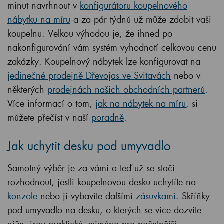
minut navrhnout v
konfigurátoru koupelnového
nábytku na míru
a za pár týdnů už může zdobit vaši
koupelnu. Velkou výhodou je, že ihned po
nakonfigurování vám systém vyhodnotí celkovou cenu
zakázky. Koupelnový nábytek lze konfigurovat na
jedinečné prodejně Dřevojas ve Svitavách
nebo v
některých
prodejnách našich obchodních partnerů
.
Více informací o tom,
jak na nábytek na míru
, si
můžete přečíst v naší
poradně
.
Jak uchytit desku pod umyvadlo
Samotný výběr je za vámi a teď už se stačí
rozhodnout, jestli koupelnovou desku uchytíte na
konzole
nebo ji vybavíte dalšími
zásuvkami
. Skříňky
pod umyvadlo na desku, o kterých se více dozvíte
níže, jsou praktické zejména pro početnější