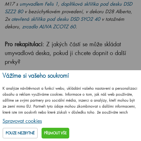
M17 s
umyvadlem Felis 1
,
doplňková skříňka pod desku DSD
SZZ2 80
v bezúchytkovém provedení, v dekoru D28 Alberta,
2x
otevřená skříňka pod desku DSD SYO2 40
v totožném
dekoru,
zrcadlo ALIVA ZCOTZ 60
.
Pro rekapitulaci
: Z jakých částí se může skládat
umyvadlová deska, pokud ji chcete dopnit o další
prvky?
Vážíme si vašeho soukromí
K analýze návštěvnosti a funkcí webu, ukládání vašeho nastavení a personalizaci
obsahu a reklam využíváme cookies. Informace o tom, jak náš web používáte,
sdílíme se svými partnery pro sociální média, inzerci a analýzy, kteří mohou být
ze zemí mimo EU. Partneři tyto údaje mohou zkombinovat s dalšími informacemi,
které jste jim poskytli nebo které získali v důsledku toho, že používáte jejich
služby.
Podrobné informace
Spravovat cookies
POUZE NEZBYTNÉ
PŘIJMOUT VŠE