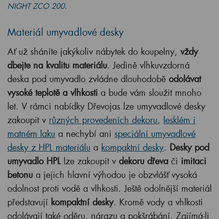
NIGHT ZCO 200
.
Materiál umyvadlové desky
Ať už sháníte jakýkoliv nábytek do koupelny,
vždy
dbejte na kvalitu materiálu
. Jedině vlhkuvzdorná
deska pod umyvadlo zvládne dlouhodobě
odolávat
vysoké teplotě a vlhkosti
a bude vám sloužit mnoho
let. V rámci nabídky Dřevojas lze umyvadlové desky
zakoupit v
různých provedeních dekoru
,
lesklém i
matném laku
a nechybí ani
speciální umyvadlové
desky z HPL materiálu
a
kompaktní desky
.
Desky pod
umyvadlo HPL
lze zakoupit v
dekoru dřeva
či
imitaci
betonu
a jejich hlavní výhodou je obzvlášť vysoká
odolnost proti vodě a vlhkosti. Ještě odolnější materiál
představují
kompaktní desky
. Kromě vody a vhlkosti
odolávají také oděru, nárazu a pokšrábání. Zajímá-li