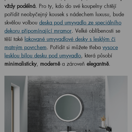
vždy podélná
. Pro ty, kdo do své koupelny chtějí
pořídit neobyčejný kousek s nádechem luxusu, bude
skvělou volbou
deska pod umyvadlo ze speciálního
dekoru připomínající mramor
. Velké oblíbenosti se
těší také
lakované umyvadlové desky s lesklým či
matným povrchem
. Pořídit si můžete třeba
vysoce
lesklou bílou desku pod umyvadlo
, která působí
minimalisticky
,
moderně
a zároveň
elegantně
.