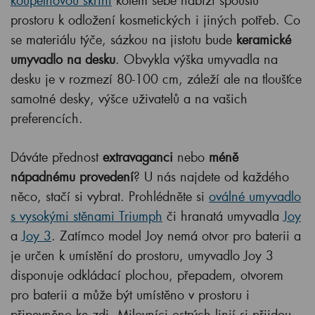
koupelnovou skříní
kolem sebe nabízí spoustu
prostoru k odložení kosmetických i jiných potřeb. Co
se materiálu týče, sázkou na jistotu bude
keramické
umyvadlo na desku
. Obvykla výška umyvadla na
desku je v rozmezí 80-100 cm, záleží ale na tloušťce
samotné desky, výšce uživatelů a na vašich
preferencích.
Dáváte přednost
extravaganci
nebo
méně
nápadnému provedení
? U nás najdete od každého
něco, stačí si vybrat. Prohlédněte si
oválné umyvadlo
s vysokými stěnami Triumph
či hranatá umyvadla
Joy
a
Joy 3
. Zatímco model Joy nemá otvor pro baterii a
je určen k umístění do prostoru, umyvadlo Joy 3
disponuje odkládací plochou, přepadem, otvorem
pro baterii a může být umístěno v prostoru i
připevněno ke zdi. Milovníci ostrých linií si přijdou