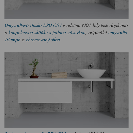
Umyvadlová deska DPU CS I
v odstínu N01 bílý lesk doplněná
o
koupelnovou skříňku s jednou zásuvkou
, originální
umyvadlo
Triumph
a
chromovaný sifon
.