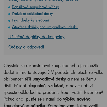
Doplňkové koupelnové skříňky
Praktické odkládací desky
Krycí desky ke zkrácení
Otevřené skříňky pod umyvadlovou desku
Užitečné doplňky do koupelny
Otázky a odpovědi
Chystáte se rekonstruovat koupelnu nebo jen toužíte
dodat šmrnc té stávající? V posledních letech se velké
oblíbenosti těší
umyvadlové desky
a není se čemu
divit. Působí
elegantně
,
vzdušně
, a navíc nabízí
spoustu odkládacího prostoru. Jsou i vaším favoritem?
Pokud ano, pusťte se s námi do
výběru nového
koupelnového nábytku
. Poradíme vám, jakou zvolit