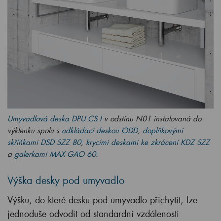
Umyvadlová deska DPU CS I
v odstínu N01 instalovaná do
výklenku spolu s
odkládací deskou ODD
,
doplňkovými
skříňkami DSD SZZ 80
,
krycími deskami ke zkrácení KDZ SZZ
a
galerkami MAX GAO 60
.
Výška desky pod umyvadlo
Výšku, do které desku pod umyvadlo přichytit, lze
jednoduše odvodit od standardní vzdálenosti