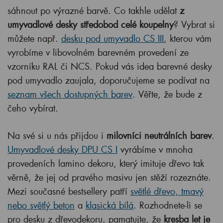
sáhnout po výrazné barvě. Co takhle udělat
z
umyvadlové desky středobod celé koupelny
? Vybrat si
můžete např.
desku pod umyvadlo CS III
, kterou vám
vyrobíme v libovolném barevném provedení ze
vzorníku RAL či NCS. Pokud vás idea barevné desky
pod umyvadlo zaujala, doporučujeme se podívat na
seznam všech dostupných barev
. Věřte, že bude z
čeho vybírat.
Na své si u nás přijdou i
milovníci neutrálních barev
.
Umyvadlové desky DPU CS I
vyrábíme v mnoha
provedeních lamino dekoru, který imituje dřevo tak
věrně, že jej od pravého masivu jen stěží rozeznáte.
Mezi současné bestsellery patří
světlé dřevo, tmavý
nebo světlý beton
a
klasická bílá
. Rozhodnete-li se
pro desku z dřevodekoru, pamatujte, že
kresba let je