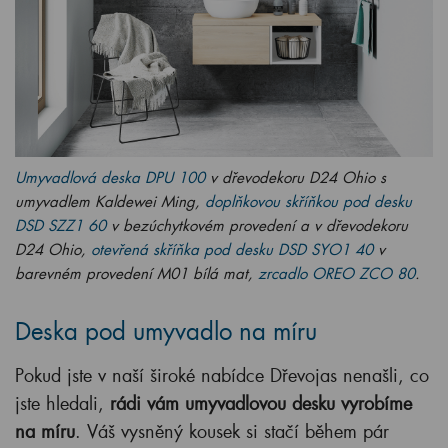
Umyvadlová deska DPU 100
v dřevodekoru D24 Ohio s
umyvadlem Kaldewei Ming,
doplňkovou skříňkou pod desku
DSD SZZ1 60
v bezúchytkovém provedení a v dřevodekoru
D24 Ohio,
otevřená skříňka pod desku DSD SYO1 40
v
barevném provedení M01 bílá mat,
zrcadlo OREO ZCO 80
.
Deska pod umyvadlo na míru
Pokud jste v naší široké nabídce Dřevojas nenašli, co
jste hledali,
rádi vám umyvadlovou desku vyrobíme
na míru
. Váš vysněný kousek si stačí během pár