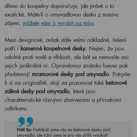
dřevo do koupelny doporučuje, jde právě o to
exotické. Máte-li o umyvadlovou desku z masivu
zájem,
můžete vám ji vyrobit na míru
.
Mezi designové, avšak stále velmi nákladné, řešení
patří i
kamenné koupelnové desky
. Nejen, že jsou
odolné proti vodě a vlhkosti, ale bát se nemusíte ani
jejich poškrábá ní. Opravdovou známku luxusu pak
představují
mramorové desky pod umyvadlo
. Potrpíte-
li si na originalitě, stojí za pozornost také
betonové
zděné desky pod umyvadlo
, které jsou
charakteristické různými zbarveními a přírodními
oděrkami.
Náš tip:
Nalákali jsme vás na betonové desky pod
umyvadlo, ale tržní cena je pro vás příliš vysoká?