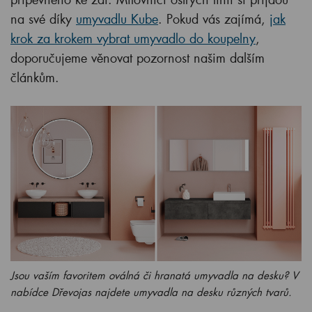
na své díky
umyvadlu Kube
. Pokud vás zajímá,
jak
krok za krokem vybrat umyvadlo do koupelny
,
doporučujeme věnovat pozornost našim dalším
článkům.
Jsou vaším favoritem oválná či hranatá umyvadla na desku? V
nabídce Dřevojas najdete umyvadla na desku různých tvarů.