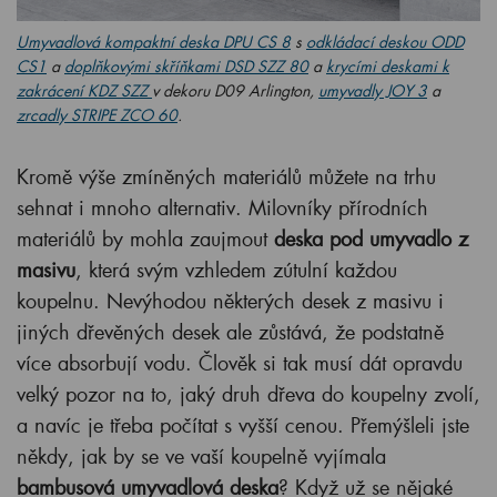
Umyvadlová kompaktní deska DPU CS 8
s
odkládací deskou ODD
CS1
a
doplňkovými skříňkami DSD SZZ 80
a
krycími deskami k
zakrácení KDZ SZZ
v dekoru D09 Arlington,
umyvadly JOY 3
a
zrcadly STRIPE ZCO 60
.
Kromě výše zmíněných materiálů můžete na trhu
sehnat i mnoho alternativ. Milovníky přírodních
materiálů by mohla zaujmout
deska pod umyvadlo z
masivu
, která svým vzhledem zútulní každou
koupelnu. Nevýhodou některých desek z masivu i
jiných dřevěných desek ale zůstává, že podstatně
více absorbují vodu. Člověk si tak musí dát opravdu
velký pozor na to, jaký druh dřeva do koupelny zvolí,
a navíc je třeba počítat s vyšší cenou. Přemýšleli jste
někdy, jak by se ve vaší koupelně vyjímala
bambusová umyvadlová deska
? Když už se nějaké