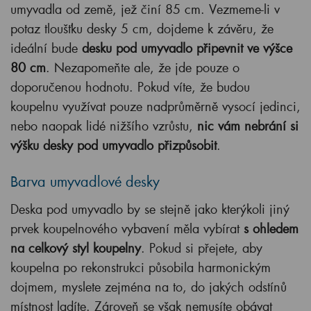
umyvadla od země, jež činí 85 cm. Vezmeme-li v
potaz tloušťku desky 5 cm, dojdeme k závěru, že
ideální bude
desku pod umyvadlo připevnit ve výšce
80 cm
. Nezapomeňte ale, že jde pouze o
doporučenou hodnotu. Pokud víte, že budou
koupelnu využívat pouze nadprůměrně vysocí jedinci,
nebo naopak lidé nižšího vzrůstu,
nic vám nebrání si
výšku desky pod umyvadlo přizpůsobit
.
Barva umyvadlové desky
Deska pod umyvadlo by se stejně jako kterýkoli jiný
prvek koupelnového vybavení měla vybírat
s ohledem
na celkový styl koupelny
. Pokud si přejete, aby
koupelna po rekonstrukci působila harmonickým
dojmem, myslete zejména na to, do jakých odstínů
místnost ladíte. Zároveň se však nemusíte obávat