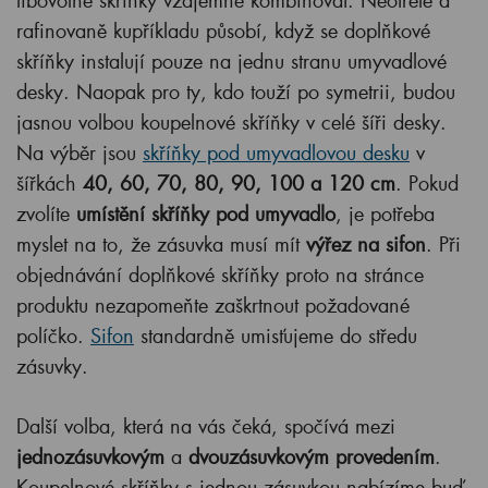
libovolné skříňky vzájemně kombinovat. Neotřele a
rafinovaně kupříkladu působí, když se doplňkové
skříňky instalují pouze na jednu stranu umyvadlové
desky. Naopak pro ty, kdo touží po symetrii, budou
jasnou volbou koupelnové skříňky v celé šíři desky.
Na výběr jsou
skříňky pod umyvadlovou desku
v
šířkách
40, 60, 70, 80, 90, 100 a 120 cm
. Pokud
zvolíte
umístění skříňky pod umyvadlo
, je potřeba
myslet na to, že zásuvka musí mít
výřez na sifon
. Při
objednávání doplňkové skříňky proto na stránce
produktu nezapomeňte zaškrtnout požadované
políčko.
Sifon
standardně umisťujeme do středu
zásuvky.
Další volba, která na vás čeká, spočívá mezi
jednozásuvkovým
a
dvouzásuvkovým provedením
.
Koupelnové skříňky s jednou zásuvkou nabízíme buď