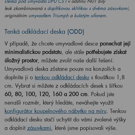
Deska pod umyvadlo DPU CS I
v odstínu N01 bílý
lesk zkombinovaná s
doplňkovou skříňkou s dvěma zásuvkami
,
originálním
umyvadlem Triumph
a
kulatým sifonem
.
Tenká odkládací deska (ODD)
V případě, že chcete umyvadlové desce
ponechat její
minimalistickou podstatu
, ale stále
potřebujete získat
úložný prostor
, můžete zvolit naše další řešení.
Umyvadlová deska zůstane pouze na konzolích a
doplníte ji o
tenkou odkládací desku
s tloušťkou 1,8
cm. Vybrat si můžete z odkládacích desek s šířkou
60, 80, 100, 120, 160 a 200 cm
. Pokud jste
nenašli rozměr, který hledáte, neváhejte využít
konfigurátor koupelnového nábytku na míru
. Tenkou
odkládací desku stačí uchytit do vámi zvolené výšky
a doplnit
zásuvkami
, které jsme popisovali výše.