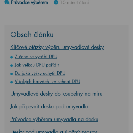
Průvodce výběrem
10 minut čtení
Obsah článku
Klíčové otázky výběru umyvadlové desky
Z čeho se vyrábí DPU
Jak velkou DPU pořídit
Do jaké výšky uchytit DPU
V jakých barvách lze sehnat DPU
Umyvadlové desky do koupelny na míru
Jak připevnit desku pod umyvadlo
Průvodce výběrem umyvadla na desku
Desky pod umyvadlo a úložný prostor