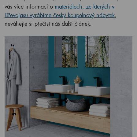
vás více informací o
materiálech, ze kterých v
Dřevojasu vyrábíme český koupelnový nábytek
,
neváhejte si přečíst náš další článek.