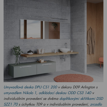
Umyvadlová deska DPU CS1 200
v dekoru D09 Arlington s
umyvadlem Nikolo 1
,
odkládací deskou ODD CS3 140
v
individuálním provedení se dvěma
doplňkovými skříňkami DSD
SZZ1 70
s úchytkou T09 a v individuálním provedení,
zrcadlo