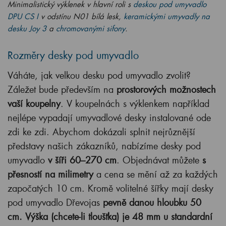
Minimalistický výklenek v hlavní roli s
deskou pod umyvadlo
DPU CS I
v odstínu N01 bílá lesk,
keramickými umyvadly na
desku Joy 3
a
chromovanými sifony
.
Rozměry desky pod umyvadlo
Váháte, jak velkou desku pod umyvadlo zvolit?
Záležet bude především na
prostorových možnostech
vaší koupelny
. V koupelnách s výklenkem například
nejlépe vypadají umyvadlové desky instalované ode
zdi ke zdi. Abychom dokázali splnit nejrůznější
představy našich zákazníků, nabízíme desky pod
umyvadlo
v šíři 60–270 cm
. Objednávat můžete
s
přesností na milimetry
a cena se mění až za každých
započatých 10 cm. Kromě volitelné šířky mají desky
pod umyvadlo Dřevojas
pevně danou
hloubku 50
cm. Výška (chcete-li tloušťka) je 48 mm u standardní