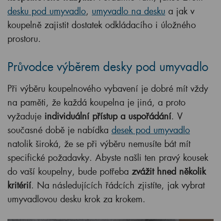
desku pod umyvadlo
,
umyvadlo na desku
a jak v
koupelně zajistit dostatek odkládacího i úložného
prostoru.
Průvodce výběrem desky pod umyvadlo
Při výběru koupelnového vybavení je dobré mít vždy
na paměti, že každá koupelna je jiná, a proto
vyžaduje
individuální přístup a uspořádání
. V
současné době je nabídka
desek pod umyvadlo
natolik široká, že se při výběru nemusíte bát mít
specifické požadavky. Abyste našli ten pravý kousek
do vaší koupelny, bude potřeba
zvážit hned několik
kritérií
. Na následujících řádcích zjistíte, jak vybrat
umyvadlovou desku krok za krokem.