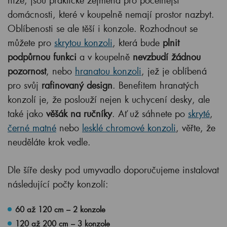
domácnosti, které v koupelně nemají prostor nazbyt.
Oblíbenosti se ale těší i konzole. Rozhodnout se
můžete pro
skrytou konzoli
, která bude
plnit
podpůrnou funkci
a v koupelně
nevzbudí žádnou
pozornost
, nebo
hranatou konzoli
, jež je oblíbená
pro svůj
rafinovaný design
. Benefitem hranatých
konzolí je, že poslouží nejen k uchycení desky, ale
také jako
věšák na ručníky
. Ať už sáhnete po
skryté
,
černé matné
nebo
lesklé chromové konzoli
, věřte, že
neuděláte krok vedle.
Dle šíře desky pod umyvadlo doporučujeme instalovat
následující počty konzolí:
60 až 120 cm – 2 konzole
120 až 200 cm – 3 konzole