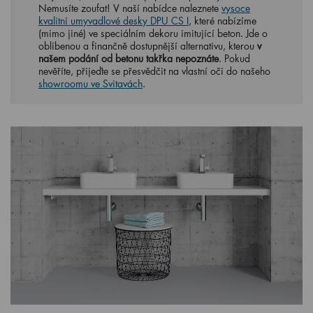
Nemusíte zoufat! V naší nabídce naleznete
vysoce
kvalitní umyvadlové desky DPU CS I
, které nabízíme
(mimo jiné) ve speciálním dekoru imitující beton. Jde o
oblíbenou a finančně dostupnější alternativu, kterou
v
našem podání od betonu takřka nepoznáte
. Pokud
nevěříte, přijeďte se přesvědčit na vlastní oči do našeho
showroomu ve Svitavách
.