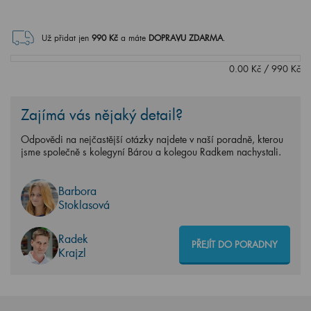
Už přidat jen
990
Kč
a máte
DOPRAVU ZDARMA
.
0.00
Kč
/
990
Kč
Zajímá vás nějaký detail?
Odpovědi na nejčastější otázky najdete v naší poradně, kterou
jsme společně s kolegyní Bárou a kolegou Radkem nachystali.
Barbora
Stoklasová
Radek
PŘEJÍT DO PORADNY
Krajzl