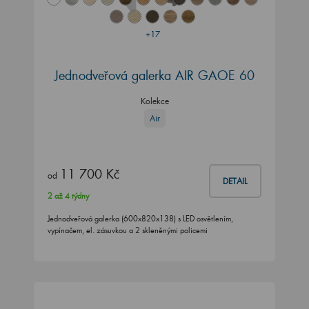
+17
Jednodveřová galerka AIR GAOE 60
Kolekce
Air
11 700 Kč
od
DETAIL
2 až 4 týdny
Jednodveřová galerka (600x820x138) s LED osvětlením,
vypínačem, el. zásuvkou a 2 skleněnými policemi