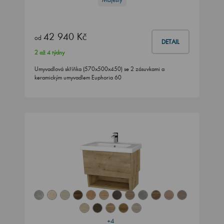
42 940 Kč
od
DETAIL
2 až 4 týdny
Umyvadlová skříňka (570x500x450) se 2 zásuvkami a
keramickým umyvadlem Euphoria 60
+4