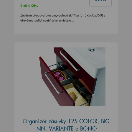
2 až 4 týdny
Závěsná dvoudveřová umyvadlová skříňka (545x560x350) s 1
dřevěnou policí uvnitř a keramickým…
Organizér zásuvky 125 COLOR, BIG
INN, VARIANTE a BONO