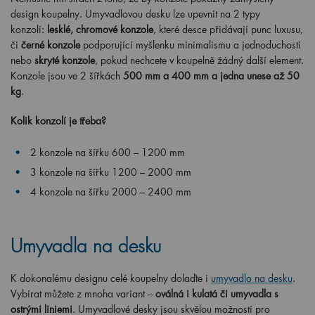
design koupelny. Umyvadlovou desku lze upevnit na 2 typy
konzolí:
lesklé, chromové konzole
, které desce přidávají punc luxusu,
či
černé konzole
podporující myšlenku minimalismu a jednoduchosti
nebo
skryté konzole
, pokud nechcete v koupelně žádný další element.
Konzole jsou ve 2 šířkách
500
mm a 400 mm a jedna unese až 50
kg
.
Kolik konzolí je třeba?
2 konzole
na
šířku
600 – 1200 mm
3 konzole
na
šířku
1200 – 2000 mm
4 konzole
na
šířku
2000 – 2400 mm
Umyvadla na desku
K dokonalému designu celé koupelny dolaďte i
umyvadlo na desku
.
Vybírat můžete z mnoha variant –
oválná i kulatá či umyvadla s
ostrými liniemi
. Umyvadlové desky jsou skvělou možností pro