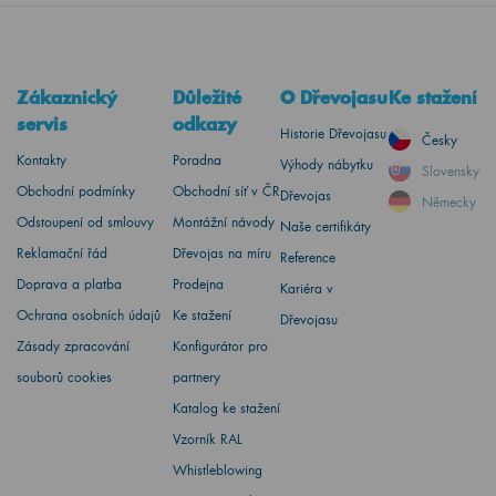
Zákaznický
Důležité
O Dřevojasu
Ke stažení
servis
odkazy
Historie Dřevojasu
Česky
Kontakty
Poradna
Výhody nábytku
Slovensky
Obchodní podmínky
Obchodní síť v ČR
Dřevojas
Německy
Odstoupení od smlouvy
Montážní návody
Naše certifikáty
Reklamační řád
Dřevojas na míru
Reference
Doprava a platba
Prodejna
Kariéra v
Ochrana osobních údajů
Ke stažení
Dřevojasu
Zásady zpracování
Konfigurátor pro
souborů cookies
partnery
Katalog ke stažení
Vzorník RAL
Whistleblowing