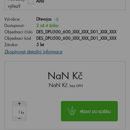
Ano
výřez?
Výrobce:
Dřevojas
i
Dostupnost:
2 až 4 týdny
Objednací číslo
DES_DPU500_600_XXX_XXX_D01_XXX_XXX
Objednací kód
DES_DPU500_600_XXX_XXX_D01_XXX_XXX
Záruka:
5 let
Zkopírovat detailní informace
NaN Kč
NaN Kč
bez DPH
ks
PŘIDAT DO KOŠÍKU