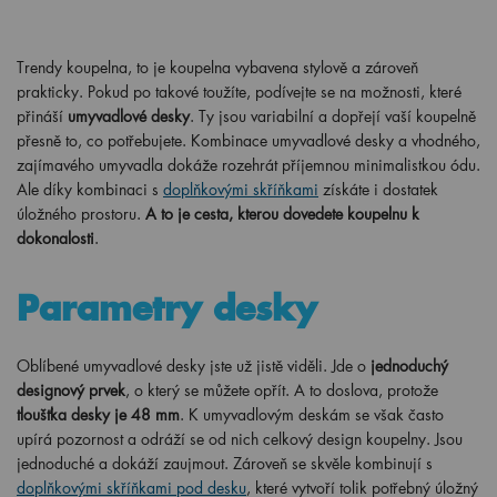
Trendy koupelna, to je koupelna vybavena stylově a zároveň
prakticky. Pokud po takové toužíte, podívejte se na možnosti, které
přináší
umyvadlové desky
. Ty jsou variabilní a dopřejí vaší koupelně
přesně to, co potřebujete. Kombinace umyvadlové desky a vhodného,
zajímavého umyvadla dokáže rozehrát příjemnou minimalistkou ódu.
Ale díky kombinaci s
doplňkovými skříňkami
získáte i dostatek
úložného prostoru.
A to je cesta, kterou dovedete koupelnu k
dokonalosti
.
Parametry desky
Oblíbené umyvadlové desky jste už jistě viděli. Jde o
jednoduchý
designový prvek
, o který se můžete opřít. A to doslova, protože
tloušťka desky je 48 mm
. K umyvadlovým deskám se však často
upírá pozornost a odráží se od nich celkový design koupelny. Jsou
jednoduché a dokáží zaujmout. Zároveň se skvěle kombinují s
doplňkovými skříňkami pod desku
, které vytvoří tolik potřebný úložný