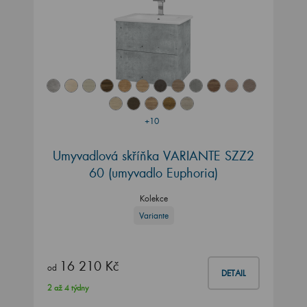
+10
Umyvadlová skříňka VARIANTE SZZ2
60 (umyvadlo Euphoria)
Kolekce
Variante
16 210 Kč
od
DETAIL
2 až 4 týdny