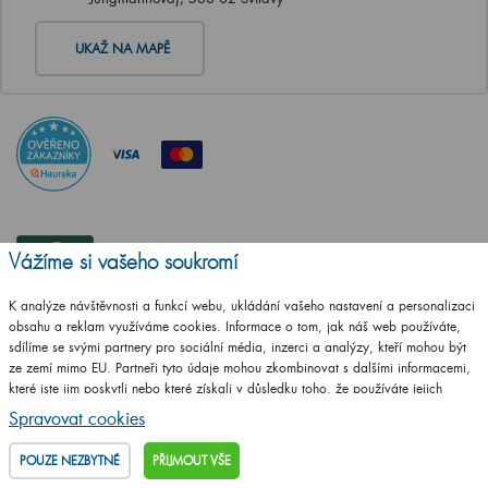
UKAŽ NA MAPĚ
Vážíme si vašeho soukromí
K analýze návštěvnosti a funkcí webu, ukládání vašeho nastavení a personalizaci
obsahu a reklam využíváme cookies. Informace o tom, jak náš web používáte,
sdílíme se svými partnery pro sociální média, inzerci a analýzy, kteří mohou být
ze zemí mimo EU. Partneři tyto údaje mohou zkombinovat s dalšími informacemi,
které jste jim poskytli nebo které získali v důsledku toho, že používáte jejich
služby.
Podrobné informace
Spravovat cookies
POUZE NEZBYTNÉ
PŘIJMOUT VŠE
ČSN EN ISO
14001:2016