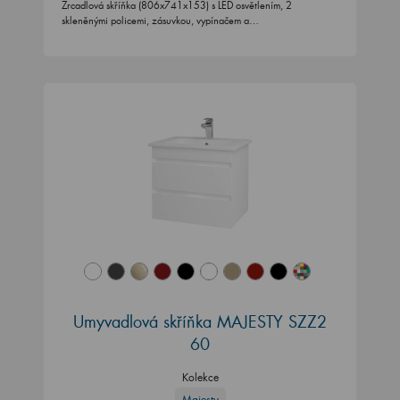
Zrcadlová skříňka (806x741x153) s LED osvětlením, 2
skleněnými policemi, zásuvkou, vypínačem a…
Umyvadlová skříňka MAJESTY SZZ2
60
Kolekce
Majesty