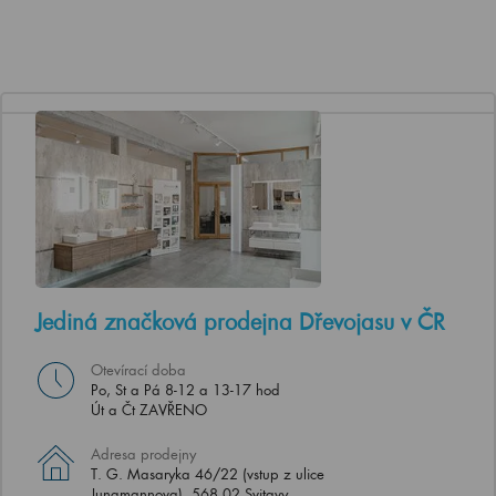
Jediná značková prodejna Dřevojasu v ČR
Otevírací doba
Po, St a Pá 8-12 a 13-17 hod
Út a Čt ZAVŘENO
Adresa prodejny
T. G. Masaryka 46/22 (vstup z ulice
Jungmannova), 568 02 Svitavy