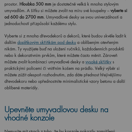
prostor.
Hloubka 500 mm
je dostatečně velká k mnoha stylovým
umyvadlům. A šířku si můžete zvolit na míru své koupelny –
vyberte si
od 600 do 2700 mm
. Umyvadlové desky se svou univerzálností a
jednoduchostí přizpůsobí každému stylu.
Vyberte si z mnoha dřevodekorů a dekorů, které budou skvěle ladit k
dalším
doplňkovým skříňkám pod desku
a oblíbeným otevřeným
nikám. Ty využijete buď na uložení ručníků, každodenních produktů
nebo k dekorativním prvkům, které můžete často měnit. Zároveň
můžete zvolit kombinaci umyvadlové desky a
vysoké skříňky
s
praktickými policemi či vnitřním košem na prádlo. Velký výběr si
můžete zúžit alespoň rozhodnutím, zda dáte přednost hřejivějšímu
dřevodekoru nebo upřednostníte minimalistické vzory betonu a další
oblíbené materiály.
Upevněte umyvadlovou desku na
vhodné konzole
Nemusíte mít strach z toho, že by konzole pokazily zamýšlený