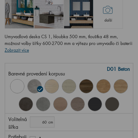
další
Umyvadlová deska CS 1, hloubka 500 mm, tloušťka 48 mm,
možnost volby šířky 600-2700 mm a výřezu pro umyvadlo či baterii
Zobrazit více
D01 Beton
Barevné provedení korpusu
Volitelná
šířka
Potřebuji