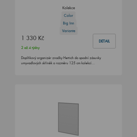
Kolekce
Color
Big Inn
Variante
1 330 Kč
DETAIL
2 až 4 týdny
Doplňkový organizér značky Hettich do spodní zásuvky
umyvadlových skříněk o rozměru 125 cm kolekcí…