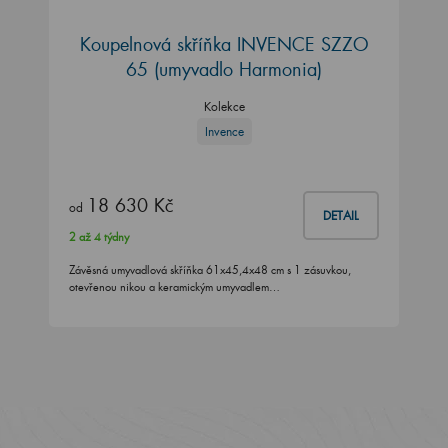
Koupelnová skříňka INVENCE SZZO
65 (umyvadlo Harmonia)
Kolekce
Invence
18 630 Kč
od
DETAIL
2 až 4 týdny
Závěsná umyvadlová skříňka 61x45,4x48 cm s 1 zásuvkou,
otevřenou nikou a keramickým umyvadlem…