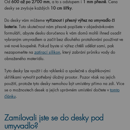
Od
600 až po 2700 mm
, a to s odstupem i
1 mm přesně
. Cena
desky se zvyšuje každých
10 cm šířky
.
Do desky vám můžeme
vyříznout i přesný výřez na umyvadlo či
baterie
. Tuto skutečnost nám přesně popíšete v objednávkovém
formuláři, abyste desku doručenou k vám domů mohli ihned osadit
vybraným umyvadlem a začít bez dlouhého protahování používat ve
své nové koupelně. Pokud byste si výřez chtěli udělat sami, pak
nezapomeňte na
zatírací silikon
, který zabrání průniku vody do
obnaženého materiálu.
Tyto desky lze využít i do výklenků a společně s doplňkovými
skříňkami vytvořit potřebný úložný prostor. Pozor však na jejich
použití, protože tyto desky nemohou být umístěny přímo na zdi. Více
se o možnostech desek a jejich správném umístění dočtete v
tomto
článku
.
Zamilovali jste se do desky pod
umyvadlo?