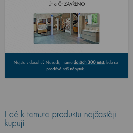
Út a Čt ZAVŘENO
Nejste v dosahu? Nevadí, máme
dalších 300 míst
, kde se
prodává náš nábytek.
Lidé k tomuto produktu nejčastěji
kupují