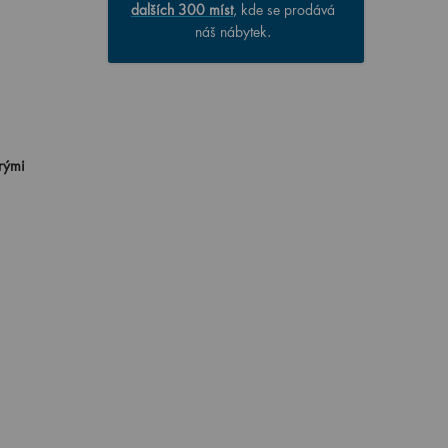
dalších 300 míst
, kde se prodává
náš nábytek.
trými