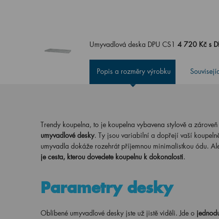
Umyvadlová deska DPU CS1
4 720 Kč s 
Popis a rozměry výrobku
Souvisejí
Trendy koupelna, to je koupelna vybavena stylově a zároveň p
umyvadlové desky
. Ty jsou variabilní a dopřejí vaší koupe
umyvadla dokáže rozehrát příjemnou minimalistkou ódu. Al
je cesta, kterou dovedete koupelnu k dokonalosti
.
Parametry desky
Oblíbené umyvadlové desky jste už jistě viděli. Jde o
jednodu