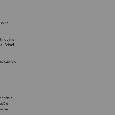
sky se
i, abyste
ně. Pokud
rotože tyto
édněte si
čtěte
pravě