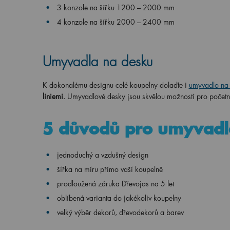
3 konzole
na
šířku
1200 – 2000 mm
4 konzole
na
šířku
2000 – 2400 mm
Umyvadla na desku
K dokonalému designu celé koupelny dolaďte i
umyvadlo na
liniemi
. Umyvadlové desky jsou skvělou možností pro početn
5 důvodů pro umyvadl
jednoduchý a vzdušný design
šířka na míru přímo vaší koupelně
prodloužená záruka Dřevojas na 5 let
oblíbená varianta do jakékoliv koupelny
velký výběr dekorů, dřevodekorů a barev