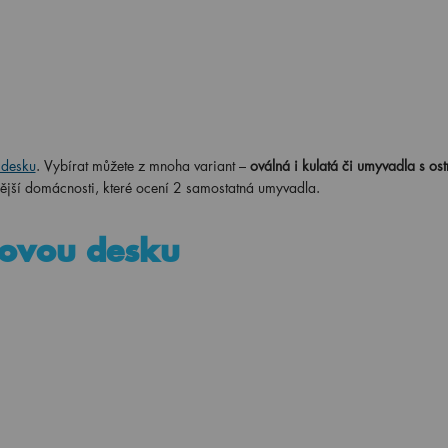
 desku
. Vybírat můžete z mnoha variant –
oválná i kulatá či umyvadla s os
ější domácnosti, které ocení 2 samostatná umyvadla.
ovou desku