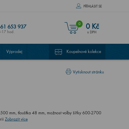
PŘÍHLÁSIT SE
0
0 Kč
61 653 937
8-17 hod.
s DPH
Výprodej
Koupelnové kolekce
Vytisknout stránku
 500 mm, tloušťka 48 mm, možnost volby šířky 600-2700
rii
Zobrazit více