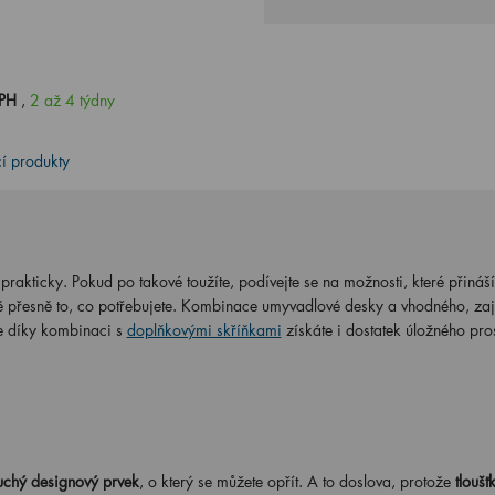
DPH
,
2 až 4 týdny
cí produkty
rakticky. Pokud po takové toužíte, podívejte se na možnosti, které přináší
lně přesně to, co potřebujete. Kombinace umyvadlové desky a vhodného, z
e díky kombinaci s
doplňkovými skříňkami
získáte i dostatek úložného pro
chý designový prvek
, o který se můžete opřít. A to doslova, protože
tloušť