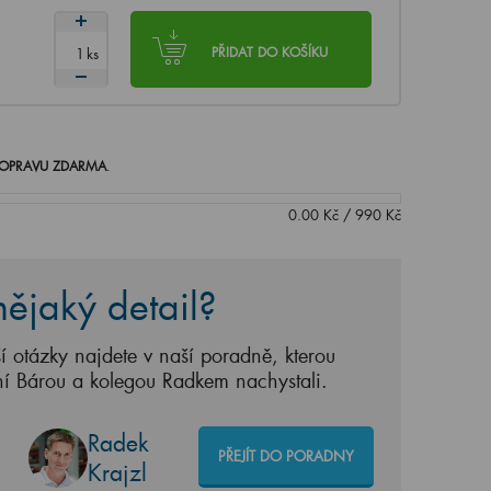
ks
PŘIDAT DO KOŠÍKU
OPRAVU ZDARMA
.
0.00
Kč
/
990
Kč
ějaký detail?
í otázky najdete v naší poradně, kterou
ní Bárou a kolegou Radkem nachystali.
Radek
PŘEJÍT DO PORADNY
Krajzl