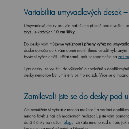
Variabilita umyvadlových desek 
Umyvadlové desky pro vás nařežeme přesně podle vašich p
zvyšuje každých
10 cm šířky
.
Do desky vám můžeme
vyříznout i přesný výřez na umyvadlo
desku doručenou k vám domů mohli ihned osadit vybraným u
byste si výřez chtěli udělat sami, pak nezapomeňte na
zatíra
Tyto desky lze využít i do výklenků a společně s doplňkovými 
desky nemohou být umístěny přímo na zdi. Více se o možnos
Zamilovali jste se do desky pod 
Ale nemůžete si vybrat z mnoha možností a variant doplňkový
mnoho fotek z našich moderních realizací, jistě vám pomoho
další články na našem
blogu
, získáte mnoho rad a tipů, jak 
koupelny na nový nábytek z Dřevojasu.