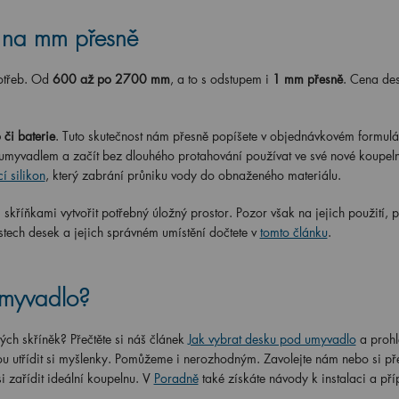
– na mm přesně
otřeb. Od
600 až po 2700 mm
, a to s odstupem i
1 mm přesně
. Cena de
 či baterie
. Tuto skutečnost nám přesně popíšete v objednávkovém formulář
myvadlem a začít bez dlouhého protahování používat ve své nové koupel
cí silikon
, který zabrání průniku vody do obnaženého materiálu.
skříňkami vytvořit potřebný úložný prostor. Pozor však na jejich použití, p
tech desek a jejich správném umístění dočtete v
tomto článku
.
umyvadlo?
ch skříněk? Přečtěte si náš článek
Jak vybrat desku pod umyvadlo
a prohl
u utřídit si myšlenky. Pomůžeme i nerozhodným. Zavolejte nám nebo si pře
si zařídit ideální koupelnu. V
Poradně
také získáte návody k instalaci a pří