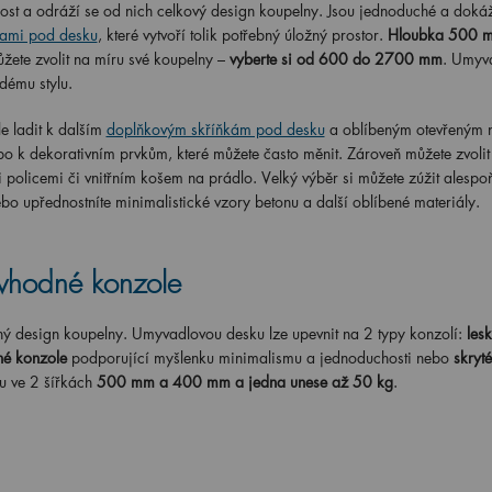
st a odráží se od nich celkový design koupelny. Jsou jednoduché a doká
kami pod desku
, které vytvoří tolik potřebný úložný prostor.
Hloubka 500 
žete zvolit na míru své koupelny –
vyberte si od 600 do 2700 mm
. Umyv
ždému stylu.
e ladit k dalším
doplňkovým skříňkám pod desku
a oblíbeným otevřeným 
o k dekorativním prvkům, které můžete často měnit. Zároveň můžete zvolit
 policemi či vnitřním košem na prádlo. Velký výběr si můžete zúžit alespo
o upřednostníte minimalistické vzory betonu a další oblíbené materiály.
vhodné konzole
ný design koupelny. Umyvadlovou desku lze upevnit na 2 typy konzolí:
lesk
né konzole
podporující myšlenku minimalismu a jednoduchosti nebo
skryt
u ve 2 šířkách
500
mm a 400 mm a jedna unese až 50 kg
.