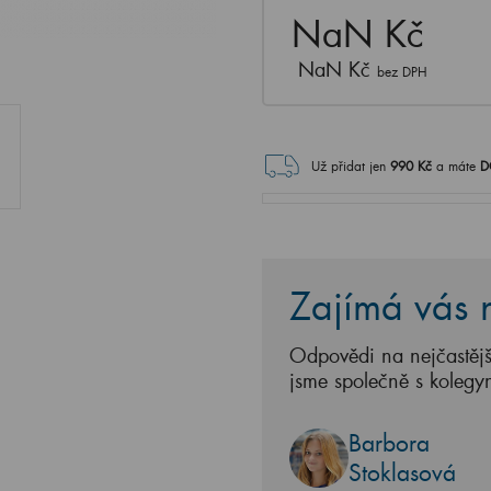
NaN Kč
NaN Kč
bez DPH
Už přidat jen
990
Kč
a máte
D
Zajímá vás n
Odpovědi na nejčastějš
jsme společně s kolegy
Barbora
Stoklasová