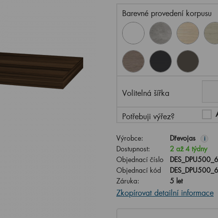
Barevné provedení korpusu
Volitelná šířka
Potřebuji výřez?
Výrobce:
Dřevojas
i
Dostupnost:
2 až 4 týdny
Objednací číslo
DES_DPU500_6
Objednací kód
DES_DPU500_6
Záruka:
5 let
Zkopírovat detailní informace