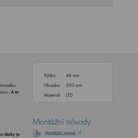
Výška
48 mm
ajímavého
Hloubka
500 mm
storu.
A to
Materiál
LTD
Montážní návody
Montážní návod
ka desky je