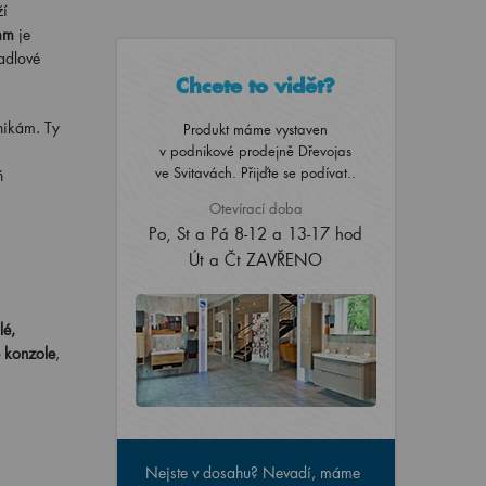
ží
mm
je
adlové
Chcete to vidět?
nikám. Ty
Produkt máme vystaven
v podnikové prodejně Dřevojas
ve Svitavách. Přijďte se podívat..
ň
Otevírací doba
Po, St a Pá 8-12 a 13-17 hod
Út a Čt ZAVŘENO
lé,
é konzole
,
Nejste v dosahu? Nevadí, máme