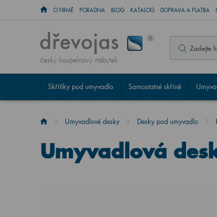
O FIRMĚ
PORADNA
BLOG
KATALOG
DOPRAVA A PLATBA
český koupelnový nábytek
Skříňky pod umyvadlo
Samostatné skříně
Umyvad
Umyvadlové desky
Desky pod umyvadlo
Umyvadlová des