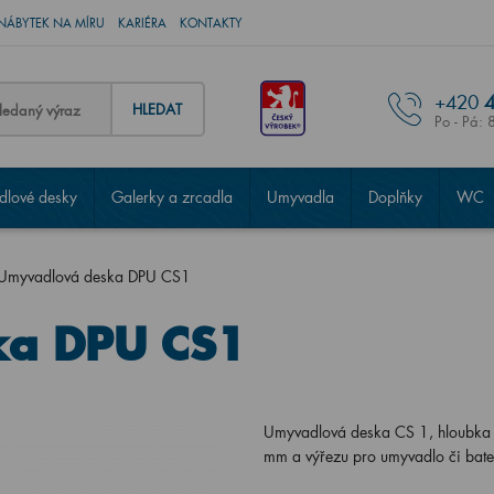
NÁBYTEK NA MÍRU
KARIÉRA
KONTAKTY
+420
4
HLEDAT
Po - Pá: 
lové desky
Galerky a zrcadla
Umyvadla
Doplňky
WC
Umyvadlová deska DPU CS1
ka DPU CS1
Umyvadlová deska CS 1, hloubka
mm a výřezu pro umyvadlo či bate