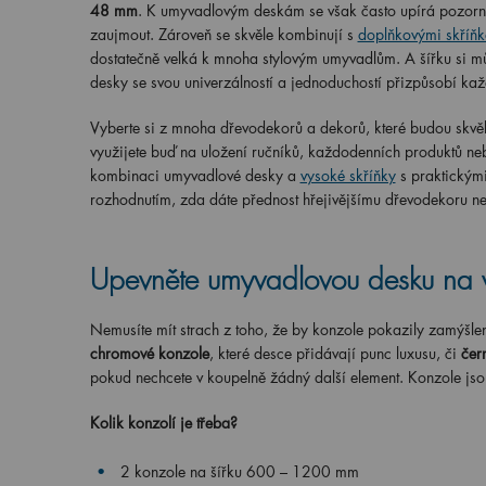
48 mm
. K umyvadlovým deskám se však často upírá pozorno
zaujmout. Zároveň se skvěle kombinují s
doplňkovými skříň
dostatečně velká k mnoha stylovým umyvadlům. A šířku si mů
desky se svou univerzálností a jednoduchostí přizpůsobí ka
Vyberte si z mnoha dřevodekorů a dekorů, které budou skvěl
využijete buď na uložení ručníků, každodenních produktů neb
kombinaci umyvadlové desky a
vysoké skříňky
s praktickými
rozhodnutím, zda dáte přednost hřejivějšímu dřevodekoru neb
Upevněte umyvadlovou desku na 
Nemusíte mít strach z toho, že by konzole pokazily zamýšle
chromové konzole
, které desce přidávají punc luxusu, či
čer
pokud nechcete v koupelně žádný další element. Konzole jso
Kolik konzolí je třeba?
2 konzole
na
šířku
600 – 1200 mm