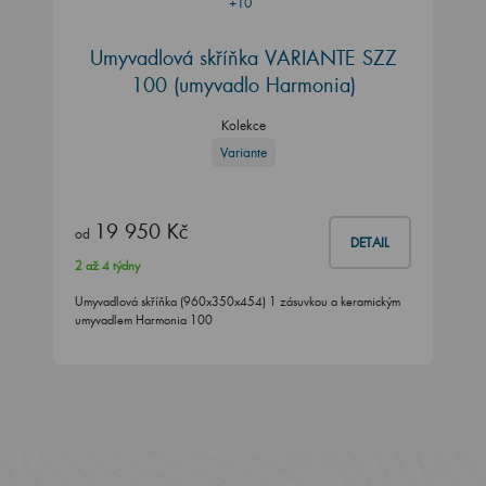
+10
Umyvadlová skříňka VARIANTE SZZ
100 (umyvadlo Harmonia)
Kolekce
Variante
19 950 Kč
od
DETAIL
2 až 4 týdny
Umyvadlová skříňka (960x350x454) 1 zásuvkou a keramickým
umyvadlem Harmonia 100