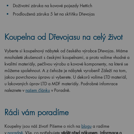
Doživotní záruka na kovové pojezdy Hettich
Prodloužená záruka 5 let na skříňku Dřevojas
Koupelna od Dřevojasu na celý život
Vyberte si koupelnový nábytek od českého výrobce Dřevojas. Máme
mnohaleté zkušenosti s českými koupelnami, a proto volíme vhodné a
kvalitní materiály, pečlivou výrobu a kovové komponenty, na které se
můžeme spolehnout. A z čehože je nábytek vyroben? Záleží na tom,
jakou povrchovou úpravu si vyberete. U dekorů volíme LTD materiál,
u lakovaných úprav LTD a MDF materiály. Podrobné infomrace
naleznete v
našem článku
v Poradně.
Rádi vám poradíme
Koupelny jsou náš život! Píšeme o nich na
blogu
a radíme
v
poradně
. Vše, co potřebujete
vědět před nákupem
,
informace o