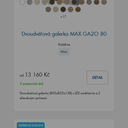
+17
Dvoudvéřová galerka MAX GA2O 80
Kolekce
Max
13 160 Kč
od
DETAIL
5 pracovních dnů
Dvoudveřová galerka (800x820x138) s LED osvětlením a 2
skleněnými policemi
EXPRESNÍ DODÁNÍ