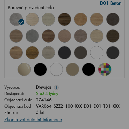
D01 Beton
Barevné provedení čela
Výrobce:
Dřevojas
i
Dostupnost:
2 až 4 týdny
Objednací číslo
274146
Objednací kód
VAR064_SZZ2_100_XXX_D01_D01_T31_XXX
Záruka:
5 let
Zkopírovat detailní informace