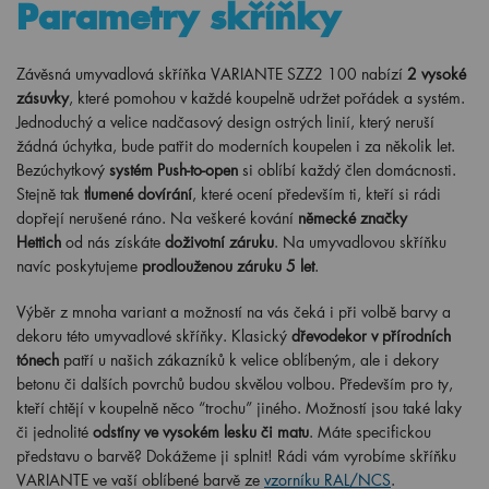
Parametry skříňky
Závěsná umyvadlová skříňka VARIANTE SZZ2 100 nabízí
2 vysoké
zásuvky
, které pomohou v každé koupelně udržet pořádek a systém.
Jednoduchý a velice nadčasový design ostrých linií, který neruší
žádná úchytka, bude patřit do moderních koupelen i za několik let.
Bezúchytkový
systém Push-to-open
si oblíbí každý člen domácnosti.
Stejně tak
tlumené dovírání
, které ocení především ti, kteří si rádi
dopřejí nerušené ráno. Na veškeré kování
německé značky
Hettich
od nás získáte
doživotní záruku
. Na umyvadlovou skříňku
navíc poskytujeme
prodlouženou záruku 5 let
.
Výběr z mnoha variant a možností na vás čeká i při volbě barvy a
dekoru této umyvadlové skříňky. Klasický
dřevodekor v přírodních
tónech
patří u našich zákazníků k velice oblíbeným, ale i dekory
betonu či dalších povrchů budou skvělou volbou. Především pro ty,
kteří chtějí v koupelně něco “trochu” jiného. Možností jsou také laky
či jednolité
odstíny ve vysokém lesku či matu
. Máte specifickou
představu o barvě? Dokážeme ji splnit! Rádi vám vyrobíme skříňku
VARIANTE ve vaší oblíbené barvě ze
vzorníku RAL/NCS
.