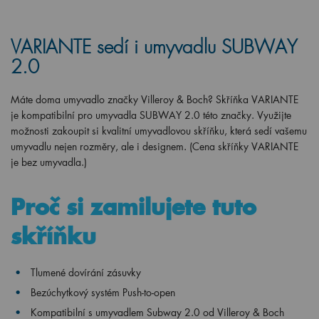
VARIANTE sedí i umyvadlu SUBWAY
2.0
Máte doma umyvadlo značky Villeroy & Boch? Skříňka VARIANTE
je kompatibilní pro umyvadla SUBWAY 2.0 této značky. Využijte
možnosti zakoupit si kvalitní umyvadlovou skříňku, která sedí vašemu
umyvadlu nejen rozměry, ale i designem. (Cena skříňky VARIANTE
je bez umyvadla.)
Proč si zamilujete tuto
skříňku
Tlumené dovírání zásuvky
Bezúchytkový systém Push-to-open
Kompatibilní s umyvadlem Subway 2.0 od Villeroy & Boch