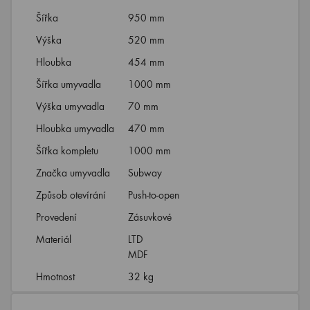
Šířka
950 mm
Výška
520 mm
Hloubka
454 mm
Šířka umyvadla
1000 mm
Výška umyvadla
70 mm
Hloubka umyvadla
470 mm
Šířka kompletu
1000 mm
Značka umyvadla
Subway
Způsob otevírání
Push-to-open
Provedení
Zásuvkové
Materiál
LTD
MDF
Hmotnost
32 kg