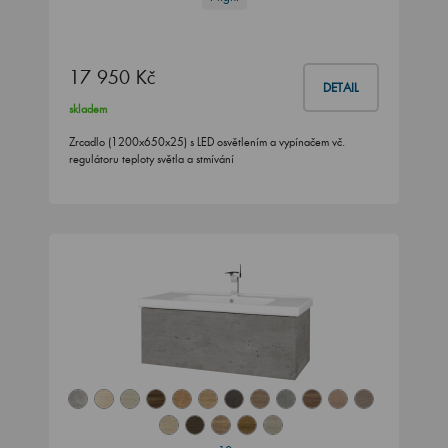
17 950 Kč
DETAIL
skladem
Zrcadlo (1200x650x25) s LED osvětlením a vypínačem vč.
regulátoru teploty světla a stmívání