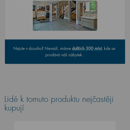
Nejste v dosahu? Nevadí, máme
dalších 300 míst
, kde se
prodává náš nábytek.
Lidé k tomuto produktu nejčastěji
kupují