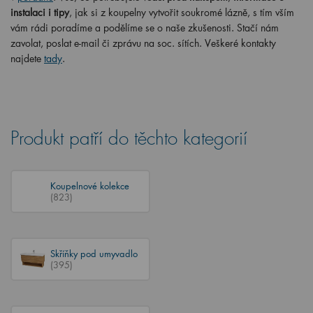
instalaci i tipy
, jak si z koupelny vytvořit soukromé lázně, s tím vším
vám rádi poradíme a podělíme se o naše zkušenosti. Stačí nám
zavolat, poslat e-mail či zprávu na soc. sítích. Veškeré kontakty
najdete
tady
.
Produkt patří do těchto kategorií
Koupelnové kolekce
(823)
Skříňky pod umyvadlo
(395)