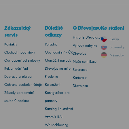
Zákaznický
Důležité
O Dřevojasu
Ke stažení
servis
odkazy
Historie Dřevojasu
Česky
Kontakty
Poradna
Výhody nábytku
Slovensky
Obchodní podmínky
Obchodní síť v ČR
Dřevojas
Německy
Odstoupení od smlouvy
Montážní návody
Naše certifikáty
Reklamační řád
Dřevojas na míru
Reference
Doprava a platba
Prodejna
Kariéra v
Ochrana osobních údajů
Ke stažení
Dřevojasu
Zásady zpracování
Konfigurátor pro
souborů cookies
partnery
Katalog ke stažení
Vzorník RAL
Whistleblowing