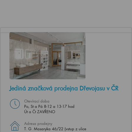
Jediná značková prodejna Dřevojasu v ČR
Otevírací doba
Po, St a Pá 8-12 a 13-17 hod
Út a Čt ZAVŘENO
Adresa prodejny
T. G. Masaryka 46/22 (vstup z ulice