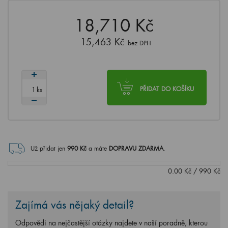
18,710 Kč
15,463 Kč
bez DPH
ks
PŘIDAT DO KOŠÍKU
Už přidat jen
990
Kč
a máte
DOPRAVU ZDARMA
.
0.00
Kč
/
990
Kč
Zajímá vás nějaký detail?
Odpovědi na nejčastější otázky najdete v naší poradně, kterou