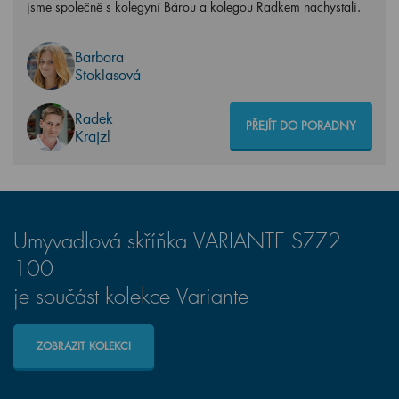
jsme společně s kolegyní Bárou a kolegou Radkem nachystali.
Barbora
Stoklasová
Radek
PŘEJÍT DO PORADNY
Krajzl
Umyvadlová skříňka VARIANTE SZZ2
100
je součást kolekce Variante
ZOBRAZIT KOLEKCI