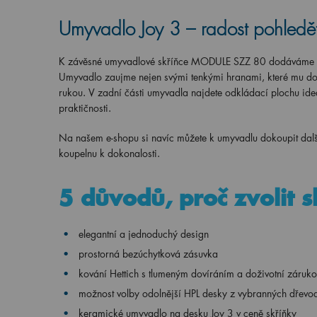
Umyvadlo Joy 3 – radost pohledě
K závěsné umyvadlové skříňce MODULE SZZ 80 dodáváme 
Umyvadlo zaujme nejen svými tenkými hranami, které mu dod
rukou. V zadní části umyvadla najdete odkládací plochu ide
praktičnosti.
Na našem e-shopu si navíc můžete k umyvadlu dokoupit dalš
koupelnu k dokonalosti.
5 důvodů, proč zvolit
elegantní a jednoduchý design
prostorná bezúchytková zásuvka
kování Hettich s tlumeným dovíráním a doživotní záruk
možnost volby odolnější HPL desky z vybranných dřevo
keramické umyvadlo na desku Joy 3 v ceně skříňky