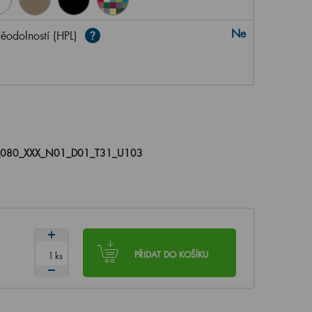
Ne
ěodolností (HPL)
080_XXX_N01_D01_T31_U103
ks
PŘIDAT DO KOŠÍKU