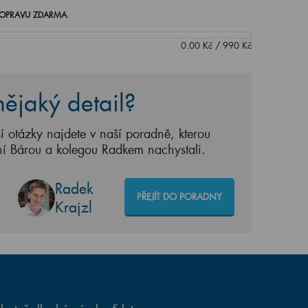
OPRAVU ZDARMA
.
0.00
Kč
/
990
Kč
ějaký detail?
í otázky najdete v naší poradně, kterou
ní Bárou a kolegou Radkem nachystali.
Radek
PŘEJÍT DO PORADNY
Krajzl