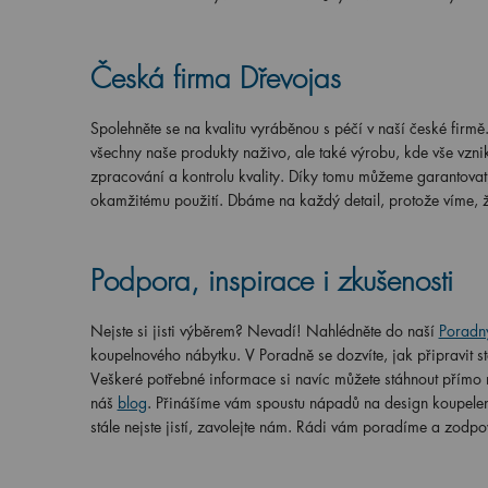
Česká firma Dřevojas
Spolehněte se na kvalitu vyráběnou s péčí v naší české firmě
všechny naše produkty naživo, ale také výrobu, kde vše vznik
zpracování a kontrolu kvality. Díky tomu můžeme garantovat, 
okamžitému použití. Dbáme na každý detail, protože víme, že 
Podpora, inspirace i zkušenosti
Nejste si jisti výběrem? Nevadí! Nahlédněte do naší
Poradn
koupelnového nábytku. V Poradně se dozvíte, jak připravit s
Veškeré potřebné informace si navíc můžete stáhnout přímo n
náš
blog
. Přinášíme vám spoustu nápadů na design koupelen,
stále nejste jistí, zavolejte nám. Rádi vám poradíme a zod