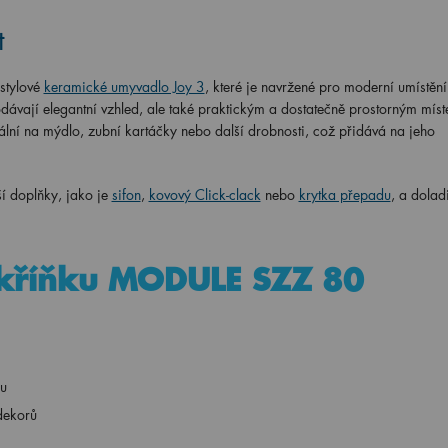
t
stylové
keramické umyvadlo Joy 3
, které je navržené pro moderní umístění
ávají elegantní vzhled, ale také praktickým a dostatečně prostorným míst
ální na mýdlo, zubní kartáčky nebo další drobnosti, což přidává na jeho
í doplňky, jako je
sifon
,
kovový Click-clack
nebo
krytka přepadu
, a doladi
 skříňku MODULE SZZ 80
ou
dekorů