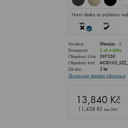
Horní deska se zvýšenou vod
Výrobce:
Dřevojas
i
Dostupnost:
2 až 4 týdny
Objednací číslo
297350
Objednací kód
MOD103_SZZ_
Záruka:
5 let
Zkopírovat detailní informace
13,840 Kč
11,438 Kč
bez DPH