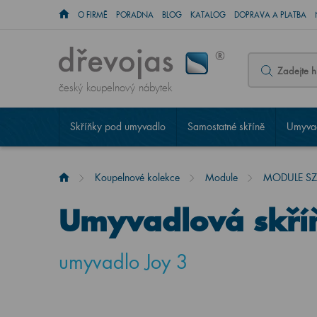
O FIRMĚ
PORADNA
BLOG
KATALOG
DOPRAVA A PLATBA
český koupelnový nábytek
Skříňky pod umyvadlo
Samostatné skříně
Umyvad
Koupelnové kolekce
Module
MODULE SZZ
Umyvadlová skří
umyvadlo Joy 3