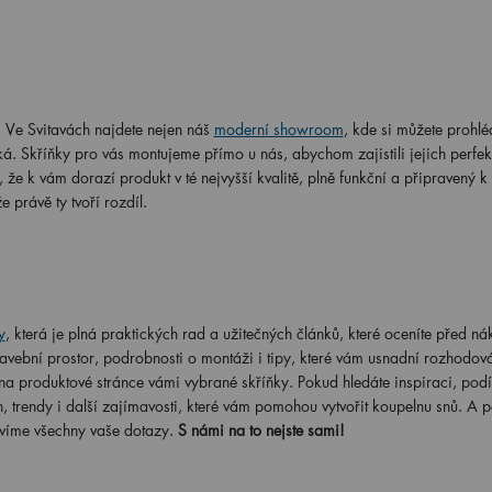
. Ve Svitavách najdete nejen náš
moderní showroom
, kde si můžete prohlé
á. Skříňky pro vás montujeme přímo u nás, abychom zajistili jejich perfek
že k vám dorazí produkt v té nejvyšší kvalitě, plně funkční a připravený k
právě ty tvoří rozdíl.
y
, která je plná praktických rad a užitečných článků, které oceníte před n
tavební prostor, podrobnosti o montáži i tipy, které vám usnadní rozhodová
a produktové stránce vámi vybrané skříňky. Pokud hledáte inspiraci, podí
 trendy i další zajímavosti, které vám pomohou vytvořit koupelnu snů. A p
povíme všechny vaše dotazy.
S námi na to nejste sami!