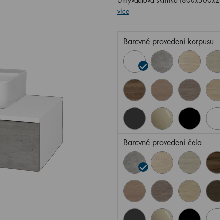
Umyvadlová skříňka (800x500x21
více
Barevné provedení korpusu
Barevné provedení čela