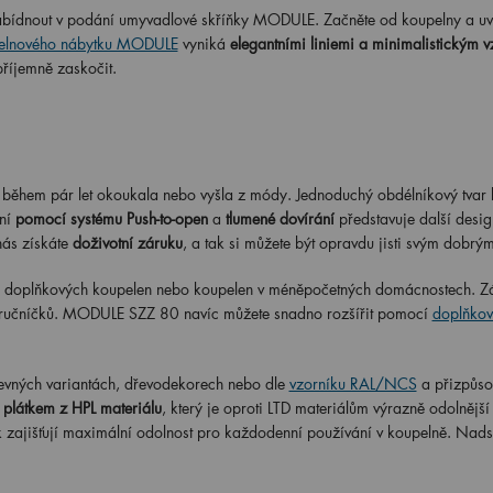
abídnout v podání umyvadlové skříňky MODULE. Začněte od koupelny a uvi
elnového nábytku MODULE
vyniká
elegantními liniemi a minimalistickým 
příjemně zaskočit.
 během pár let okoukala nebo vyšla z módy. Jednoduchý obdélníkový tvar 
ání
pomocí systému Push-to-open
a
tlumené dovírání
představuje další desi
 nás získáte
doživotní záruku
, a tak si můžete být opravdu jisti svým dobrý
o doplňkových koupelen nebo koupelen v méněpočetných domácnostech. Z
 ručníčků. MODULE SZZ 80 navíc můžete snadno rozšířit pomocí
doplňkov
vných variantách, dřevodekorech nebo dle
vzorníku RAL/NCS
a přizpůsob
 plátkem z HPL materiálu
, který je oproti LTD materiálům výrazně odolnější 
k zajišťují maximální odolnost pro každodenní používání v koupelně. Nad