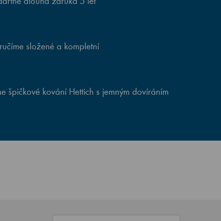
artně dlouhá záruka 5 let
ručíme složené a kompletní
e špičkové kování Hettich s jemným dovíráním