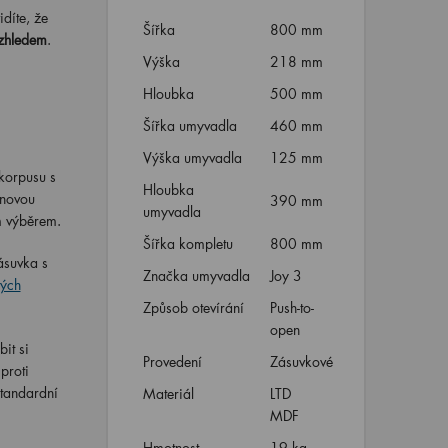
díte, že
Šířka
800 mm
vzhledem
.
Výška
218 mm
Hloubka
500 mm
Šířka umyvadla
460 mm
Výška umyvadla
125 mm
korpusu s
Hloubka
gnovou
390 mm
umyvadla
m výběrem.
Šířka kompletu
800 mm
ásuvka s
Značka umyvadla
Joy 3
ých
Způsob otevírání
Push-to-
open
it si
Provedení
Zásuvkové
proti
standardní
Materiál
LTD
MDF
Hmotnost
19 kg