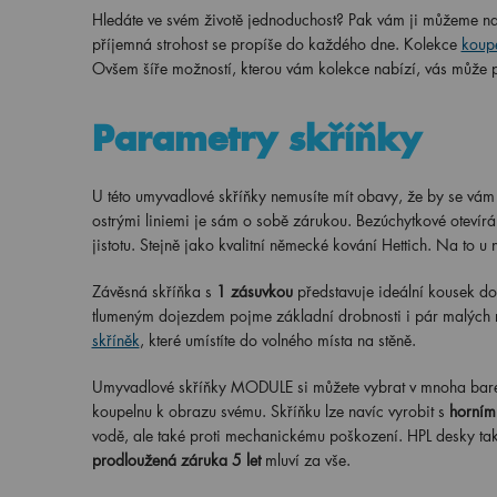
Hledáte ve svém životě jednoduchost? Pak vám ji můžeme n
příjemná strohost se propíše do každého dne. Kolekce
koup
Ovšem šíře možností, kterou vám kolekce nabízí, vás může 
Parametry skříňky
U této umyvadlové skříňky nemusíte mít obavy, že by se vám
ostrými liniemi je sám o sobě zárukou. Bezúchytkové otevír
jistotu. Stejně jako kvalitní německé kování Hettich. Na to u
Závěsná skříňka s
1 zásuvkou
představuje ideální kousek d
tlumeným dojezdem pojme základní drobnosti i pár malých
skříněk
, které umístíte do volného místa na stěně.
Umyvadlové skříňky MODULE si můžete vybrat v mnoha bare
koupelnu k obrazu svému. Skříňku lze navíc vyrobit s
horním
vodě, ale také proti mechanickému poškození. HPL desky ta
prodloužená záruka 5 let
mluví za vše.