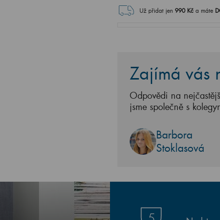
Už přidat jen
990
Kč
a máte
D
Zajímá vás n
Odpovědi na nejčastějš
jsme společně s kolegy
Barbora
Stoklasová