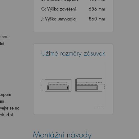
G: Výška zavěšení
656 mm
J: Výška umyvadla
860 mm
dnout
tní
Užitné rozměry zásuvek
ákupem
ní.
vejte se na
okud si
Montážní návody