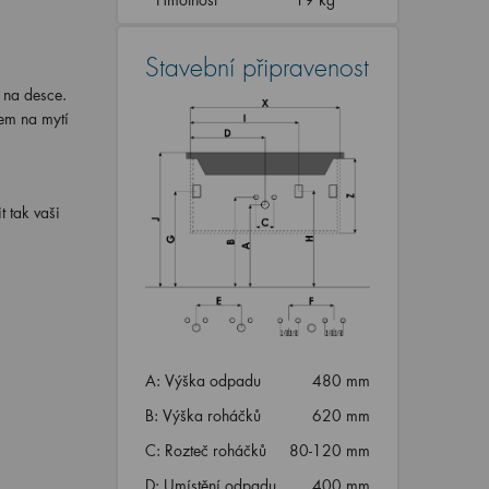
Stavební připravenost
 na desce.
em na mytí
t tak vaši
A: Výška odpadu
480 mm
B: Výška roháčků
620 mm
C: Rozteč roháčků
80-120 mm
D: Umístění odpadu
400 mm