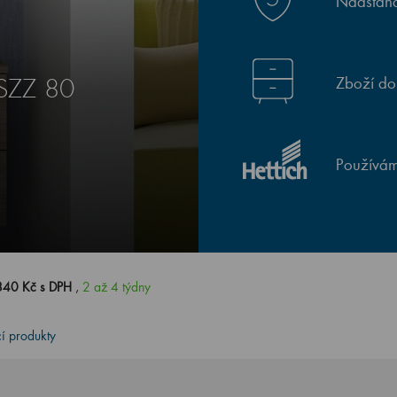
Nadstand
Zboží do
SZZ 80
Používám
840 Kč s DPH
,
2 až 4 týdny
cí produkty