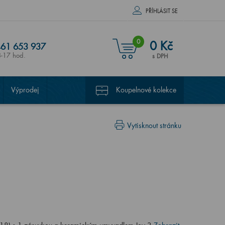
PŘÍHLÁSIT SE
0
0 Kč
61 653 937
8-17 hod.
s DPH
Výprodej
Koupelnové kolekce
Vytisknout stránku