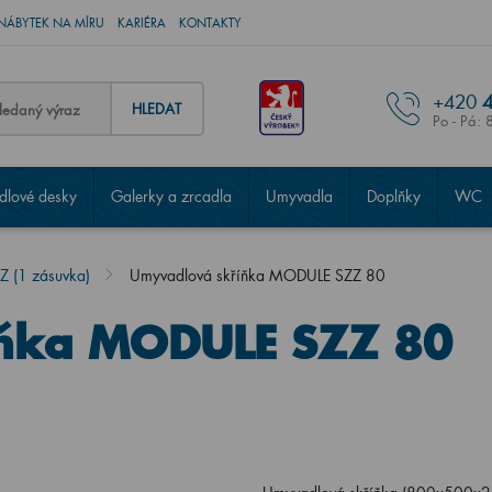
NÁBYTEK NA MÍRU
KARIÉRA
KONTAKTY
+420
4
HLEDAT
Po - Pá: 
lové desky
Galerky a zrcadla
Umyvadla
Doplňky
WC
 (1 zásuvka)
Umyvadlová skříňka MODULE SZZ 80
ňka MODULE SZZ 80