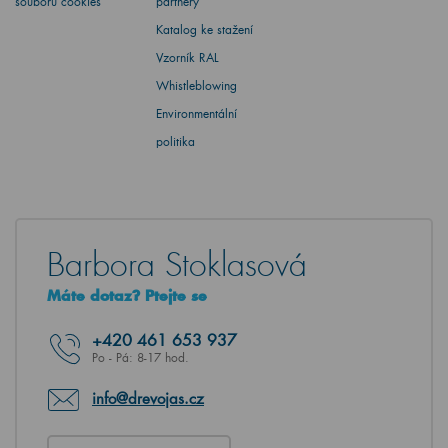
souborů cookies
partnery
Katalog ke stažení
Vzorník RAL
Whistleblowing
Environmentální
politika
Barbora Stoklasová
Máte dotaz? Ptejte se
+420
461 653 937
Po - Pá: 8-17 hod.
info@drevojas.cz