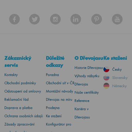
Zákaznický
Důležité
O Dřevojasu
Ke stažení
servis
odkazy
Historie Dřevojasu
Česky
Kontakty
Poradna
Výhody nábytku
Slovensky
Obchodní podmínky
Obchodní síť v ČR
Dřevojas
Německy
Odstoupení od smlouvy
Montážní návody
Naše certifikáty
Reklamační řád
Dřevojas na míru
Reference
Doprava a platba
Prodejna
Kariéra v
Ochrana osobních údajů
Ke stažení
Dřevojasu
Zásady zpracování
Konfigurátor pro