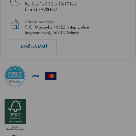
Po, St a Pá 8-12 a 13-17 hod
Út a Čt ZAVŘENO
Adresa prodejny
T. G. Masaryka 46/22 (vstup z ulice
Jungmannova), 568 02 Svitavy
UKAŽ NA MAPĚ