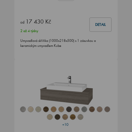
17 430 Kč
od
DETAIL
2 až 4 týdny
Umyvadlová skříňka (1000x218x500) s 1 zásuvkou a
keramickým umyvadlem Kube
+10