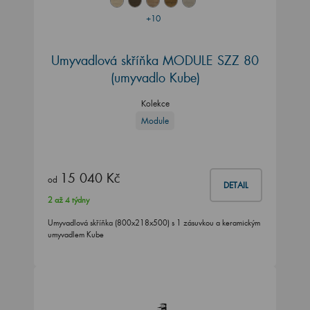
+10
Umyvadlová skříňka MODULE SZZ 80
(umyvadlo Kube)
Kolekce
Module
15 040 Kč
od
DETAIL
2 až 4 týdny
Umyvadlová skříňka (800x218x500) s 1 zásuvkou a keramickým
umyvadlem Kube