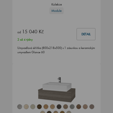
Kolekce
Module
15 040 Kč
od
DETAIL
2 až 4 týdny
Umyvadlová skříňka (800x218x500) s 1 zásuvkou a keramickým
umyvadlem Glance 60