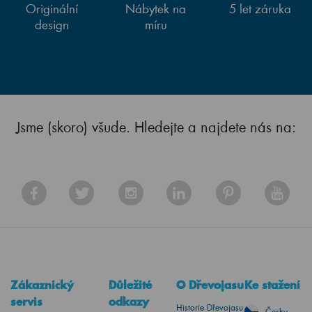
Originální
Nábytek na
5 let záruka
design
míru
Jsme (skoro) všude. Hledejte a najdete nás na:
Zákaznický
Důležité
O Dřevojasu
Ke stažení
servis
odkazy
Historie Dřevojasu
Česky