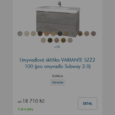
+10
Umyvadlová skříňka VARIANTE SZZ2
100
(pro umyvadlo Subway 2.0)
Kolekce
Variante
18 710 Kč
od
DETAIL
2 až 4 týdny