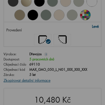
Levé
Provedení
Výrobce:
Dřevojas
i
Dostupnost:
5 pracovních dnů
Objednací číslo
69110
Objednací kód
MAX_GAO_050_L_N01_XXX_XXX_XXX
Záruka:
5 let
Zkopírovat detailní informace
10,480 Kč