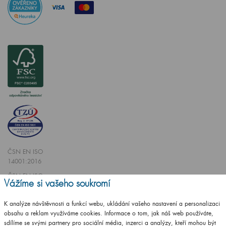
ČSN EN ISO
14001:2016
ČSN EN ISO
Vážíme si vašeho soukromí
9001:2016
K analýze návštěvnosti a funkcí webu, ukládání vašeho nastavení a personalizaci
obsahu a reklam využíváme cookies. Informace o tom, jak náš web používáte,
sdílíme se svými partnery pro sociální média, inzerci a analýzy, kteří mohou být