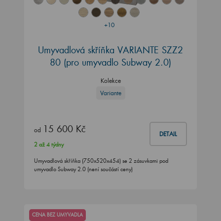
+10
Umyvadlová skříňka VARIANTE SZZ2
80
(pro umyvadlo Subway 2.0)
Kolekce
Variante
15 600 Kč
od
DETAIL
2 až 4 týdny
Umyvadlová skříňka (750x520x454) se 2 zásuvkami pod
umyvadlo Subway 2.0 (není součástí ceny)
CENA BEZ UMYVADLA