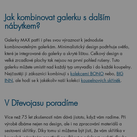
Jak kombinovat galerku s dalším
nábytkem?
Galerky MAX patří i přes svou výraznost k jednoduše
kombinovatelným galerkám. Minimalistický design podtrhuje světlo,
které je integrované do galerky a skryté lištou. Celkový design a
velké zrcadlové plochy tak nejsou na první pohled rušeny. Tuto
galerku můžete umístit nad každý typ umyvadla i do každé koupelny.
Nejčastěji ji zákazníci kombinují s
kolekcemi BONO
nebo,
BIG
INN
, ale hodí se k jakékoliv naší kolekci
koupelnových skříněk
.
V Dřevojasu poradíme
Více než 75 let zkušeností nám dává jistotu, když vám radíme. Při
výrobě dbáme nejen na design, ale i na zpracování materiálů a
sestavení skříňky. Díky tomu si můžeme být jisti, že vám skříňka v