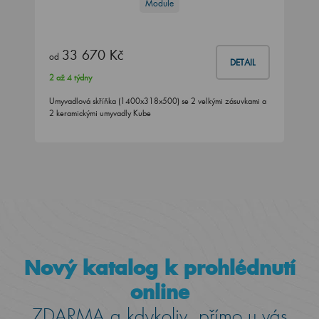
Module
33 670 Kč
od
DETAIL
2 až 4 týdny
Umyvadlová skříňka (1400x318x500) se 2 velkými zásuvkami a
2 keramickými umyvadly Kube
Nový katalog k prohlédnutí
online
ZDARMA a kdykoliv, přímo u vás