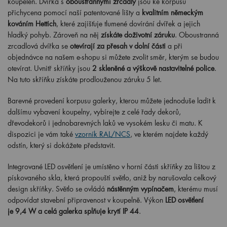
koupelen. Dvířka s
oboustrannými zrcadly
jsou ke korpusu
přichycena pomocí naší patentované lišty a
kvalitním německým
kováním Hettich
, které zajišťuje tlumené dovírání dvířek a jejich
hladký pohyb. Zároveň na něj
získáte doživotní záruku
. Oboustranná
zrcadlová dvířka se
otevírají za přesah v dolní části
a při
objednávce na našem e-shopu si můžete zvolit směr, kterým se budou
otevírat. Uvnitř skříňky jsou
2 skleněné a výškově nastavitelné police
.
Na tuto skříňku získáte prodlouženou záruku 5 let.
Barevné provedení korpusu galerky, kterou můžete jednoduše ladit k
dalšímu vybavení koupelny, vybírejte z celé řady dekorů,
dřevodekorů i jednobarevných laků ve vysokém lesku či matu. K
dispozici je vám také
vzorník RAL/NCS
, ve kterém najdete každý
odstín, který si dokážete představit.
Integrované LED osvětlení je umístěno v horní části skříňky za lištou z
pískovaného skla, která propouští světlo, aniž by narušovala celkový
design skříňky. Světlo se ovládá
nástěnným vypínačem
, kterému musí
odpovídat stavební připravenost v koupelně. Výkon
LED osvětlení
je 9,4 W a celá galerka splňuje krytí IP 44
.