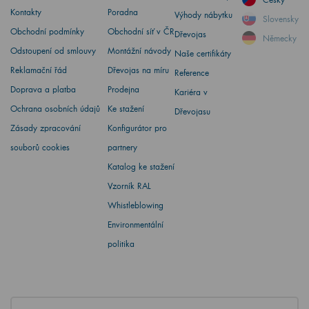
Kontakty
Poradna
Výhody nábytku
Slovensky
Obchodní podmínky
Obchodní síť v ČR
Dřevojas
Německy
Odstoupení od smlouvy
Montážní návody
Naše certifikáty
Reklamační řád
Dřevojas na míru
Reference
Doprava a platba
Prodejna
Kariéra v
Ochrana osobních údajů
Ke stažení
Dřevojasu
Zásady zpracování
Konfigurátor pro
souborů cookies
partnery
Katalog ke stažení
Vzorník RAL
Whistleblowing
Environmentální
politika