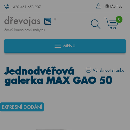
PŘÍHLÁSIT SE
+420 461 653 937
0
český koupelnový nábytek
MENU
Jednodvéřová
Vytisknout stránku
galerka MAX GAO 50
EXPRESNÍ DODÁNÍ