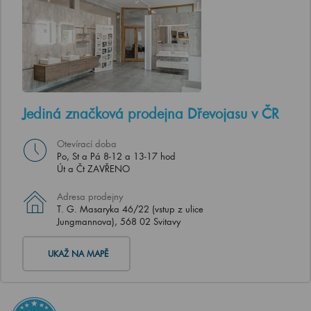
Jediná značková prodejna Dřevojasu v ČR
Otevírací doba
Po, St a Pá 8-12 a 13-17 hod
Út a Čt ZAVŘENO
Adresa prodejny
T. G. Masaryka 46/22 (vstup z ulice
Jungmannova), 568 02 Svitavy
UKAŽ NA MAPĚ