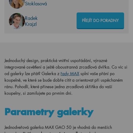
Stoklasová
Radek
PŘEJÍT DO PORADNY
Krajzl
Jednoduchý design, praktické vnitřní uspořádání, výrazné
integrované osvětlení a ještě oboustranná zrcadlová dvířka. Co víc si
od galerky lze přát? Galerka z
řady MAX
splní vaše přání po
koupelně, ve které se bude dobře cítit a orientovat při uspěchaném
ránu. Pohodlí, které přinese jedna zrcadlová skříňka do vaší
koupelny, si zamilujete po prvním dni.
Parametry galerky
Jednodveřová galerka MAX GAO 50 je vhodná do menších