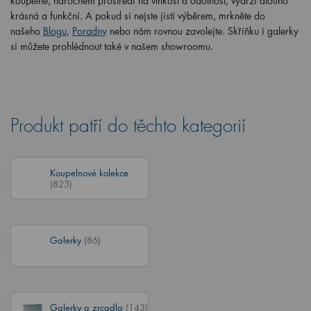
koupelně, náročném prostředí na vlhkost a odolnost, vydrží dlouho
krásná a funkční. A pokud si nejste jisti výběrem, mrkněte do
našeho
Blogu
,
Poradny
nebo nám rovnou zavolejte. Skříňku i galerky
si můžete prohlédnout také v našem showroomu.
Produkt patří do těchto kategorií
Koupelnové kolekce
(823)
Galerky
(86)
Galerky a zrcadla
(143)