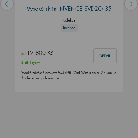
Vysoká skříň INVENCE SVD2O 35
Kolekce
Invence
12 800 Kč
od
DETAIL
2 až 4 týdny
Vysoká závěsná dvoudveřová skříň 35x152x36 cm se 2 nikami a
3 skleněnými policemi uvnitř