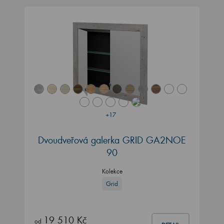
+17
Dvoudveřová galerka GRID GA2NOE
90
Kolekce
Grid
19 510 Kč
od