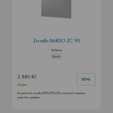
Zrcadlo BARDO ZC 90
Kolekce
Bardo
2 880 Kč
DETAIL
skladem
Koupelnové zrcadlo (900x700x35) s možností instalace
externího osvětlení