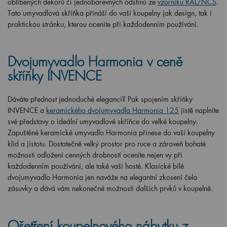
oblíbených dekorů či jednobarevných odstínů ze
vzorníku RAL/NCS
.
Tato umyvadlová skříňka přináší do vaší koupelny jak design, tak i
praktickou stránku, kterou oceníte při každodenním používání.
Dvojumyvadlo Harmonia v ceně
skříňky INVENCE
Dáváte přednost jednoduché eleganci? Pak spojením skříňky
INVENCE a
keramického dvojumyvadla Harmonia 125
jistě naplníte
své představy o ideální umyvadlové skříňce do velké koupelny.
Zapuštěné keramické umyvadlo Harmonia přinese do vaší koupelny
klid a jistotu. Dostatečně velký prostor pro ruce a zároveň bohaté
možnosti odložení cenných drobností oceníte nejen vy při
každodenním používání, ale také vaši hosté. Klasické bílé
dvojumyvadlo Harmonia jen naváže na elegantní zkosení čela
zásuvky a dává vám nekonečné možnosti dalších prvků v koupelně.
Ošetření koupelnového nábytku z