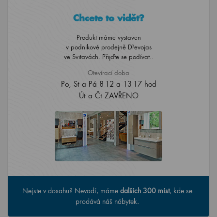
Chcete to vidět?
Produkt máme vystaven
v podnikové prodejně Dřevojas
ve Svitavách. Přijďte se podívat..
Otevírací doba
Po, St a Pá 8-12 a 13-17 hod
Út a Čt ZAVŘENO
Nejste v dosahu? Nevadí, máme
dalších 300 míst
, kde se
prodává náš nábytek.