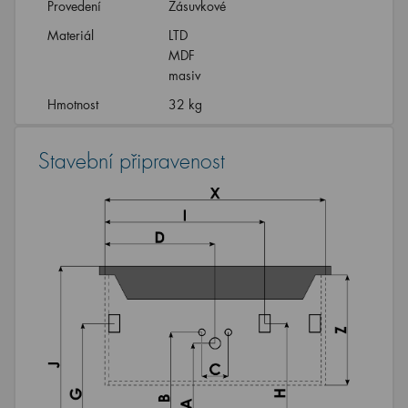
Provedení
Zásuvkové
Materiál
LTD
MDF
masiv
Hmotnost
32 kg
Stavební připravenost