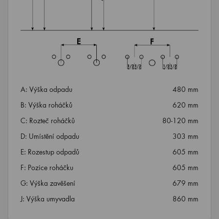
A: Výška odpadu
480 mm
B: Výška roháčků
620 mm
C: Rozteč roháčků
80-120 mm
D: Umístění odpadu
303 mm
E: Rozestup odpadů
605 mm
F: Pozice roháčku
605 mm
G: Výška zavěšení
679 mm
J: Výška umyvadla
860 mm