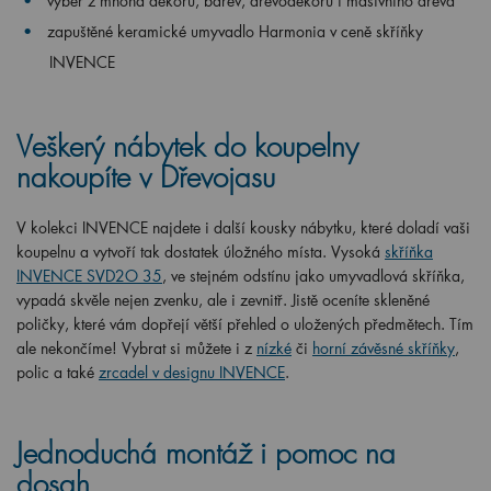
výběr z mnoha dekorů, barev, dřevodekorů i masivního dřeva
zapuštěné keramické umyvadlo Harmonia v ceně skříňky
INVENCE
Veškerý nábytek do koupelny
nakoupíte v Dřevojasu
V kolekci INVENCE najdete i další kousky nábytku, které doladí vaši
koupelnu a vytvoří tak dostatek úložného místa. Vysoká
skříňka
INVENCE SVD2O 35
, ve stejném odstínu jako umyvadlová skříňka,
vypadá skvěle nejen zvenku, ale i zevnitř. Jistě oceníte skleněné
poličky, které vám dopřejí větší přehled o uložených předmětech. Tím
ale nekončíme! Vybrat si můžete i z
nízké
či
horní závěsné skříňky
,
polic a také
zrcadel v designu INVENCE
.
Jednoduchá montáž i pomoc na
dosah