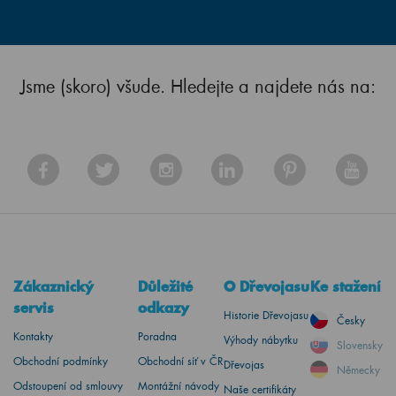
Jsme (skoro) všude. Hledejte a najdete nás na:
Zákaznický
Důležité
O Dřevojasu
Ke stažení
servis
odkazy
Historie Dřevojasu
Česky
Kontakty
Poradna
Výhody nábytku
Slovensky
Obchodní podmínky
Obchodní síť v ČR
Dřevojas
Německy
Odstoupení od smlouvy
Montážní návody
Naše certifikáty