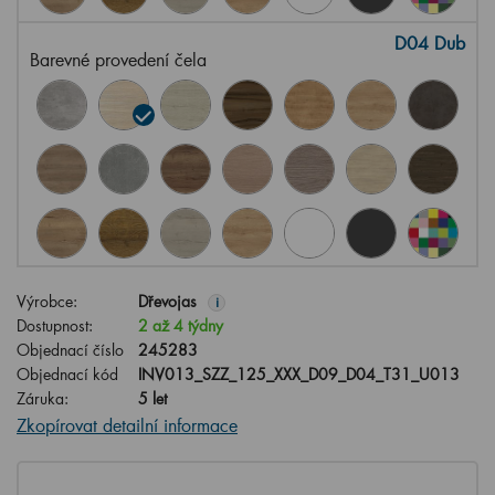
D04 Dub
Barevné provedení čela
Výrobce:
Dřevojas
i
Dostupnost:
2 až 4 týdny
Objednací číslo
245283
Objednací kód
INV013_SZZ_125_XXX_D09_D04_T31_U013
Záruka:
5 let
Zkopírovat detailní informace