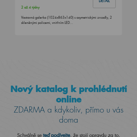
DETAIL
2 až 4 týdny
Vestavná galerka (1024x863x140) s asymetrickými zrcadly, 2
skleněnými policemi, vnitřním LED…
Nový katalog k prohlédnutí
online
ZDARMA a kdykoliv, přímo u vás
doma
Schválně se
teď podívejte
, že stojí opravdu za to.