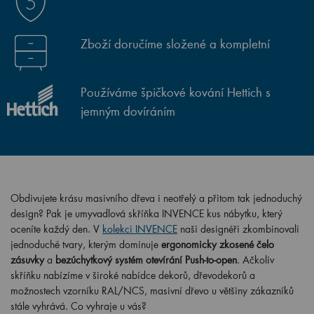
Zboží doručíme složené a kompletní
Používáme špičkové kování Hettich s
jemným dovíráním
Obdivujete krásu masivního dřeva i neotřelý a přitom tak jednoduchý
design? Pak je umyvadlová skříňka INVENCE kus nábytku, který
oceníte každý den. V
kolekci INVENCE
naši designéři zkombinovali
jednoduché tvary, kterým dominuje
ergonomicky zkosené čelo
zásuvky
a
bezúchytkový systém otevírání Push-to-open
. Ačkoliv
skříňku nabízíme v široké nabídce dekorů, dřevodekorů a
možnostech vzorníku RAL/NCS, masivní dřevo u většiny zákazníků
stále vyhrává. Co vyhraje u vás?