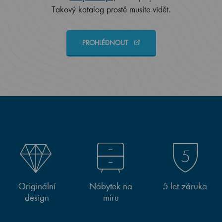
Takový katalog prostě musíte vidět.
PROHLÉDNOUT
Originální
Nábytek na
5 let záruka
design
míru