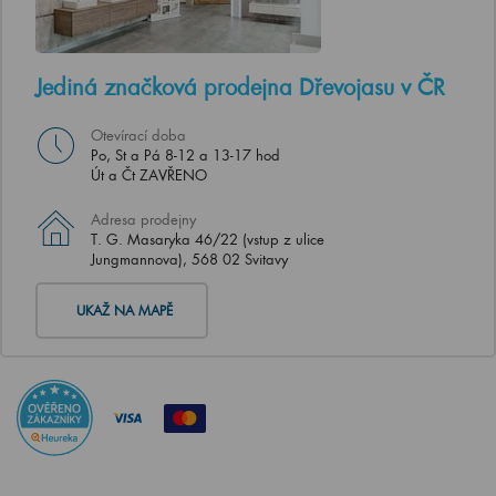
Jediná značková prodejna Dřevojasu v ČR
Otevírací doba
Po, St a Pá 8-12 a 13-17 hod
Út a Čt ZAVŘENO
Adresa prodejny
T. G. Masaryka 46/22 (vstup z ulice
Jungmannova), 568 02 Svitavy
UKAŽ NA MAPĚ