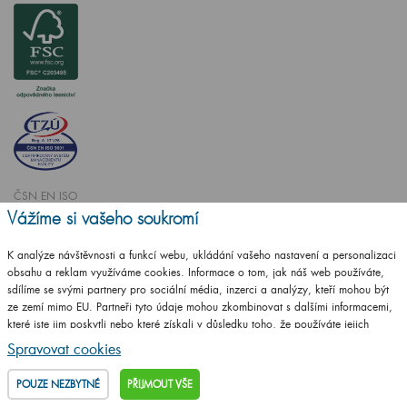
ČSN EN ISO
14001:2016
Vážíme si vašeho soukromí
ČSN EN ISO
K analýze návštěvnosti a funkcí webu, ukládání vašeho nastavení a personalizaci
9001:2016
obsahu a reklam využíváme cookies. Informace o tom, jak náš web používáte,
sdílíme se svými partnery pro sociální média, inzerci a analýzy, kteří mohou být
ze zemí mimo EU. Partneři tyto údaje mohou zkombinovat s dalšími informacemi,
které jste jim poskytli nebo které získali v důsledku toho, že používáte jejich
služby.
Podrobné informace
Spravovat cookies
Vytvořilo studio
CZECHGROUP.cz
POUZE NEZBYTNÉ
PŘIJMOUT VŠE
© 2009 - 2025 Koupelnový nábytek Dřevojas v. d.,
Všechna práva vyhrazena