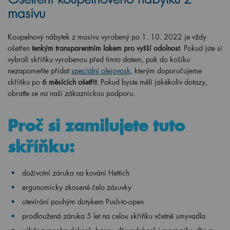
masivu
Koupelnový nábytek z masivu vyrobený po 1. 10. 2022 je vždy
ošetřen
tenkým transparentním lakem pro vyšší odolnost
. Pokud jste si
vybrali skříňku vyrobenou před tímto datem, pak do košíku
nezapomeňte přidat
speciální olejovosk
, kterým doporučujeme
skříňku po
6 měsících ošetřit
. Pokud byste měli jakékoliv dotazy,
obraťte se na naši zákaznickou podporu.
Proč si zamilujete tuto
skříňku:
doživotní záruka na kování Hettich
ergonomicky
zkosené čelo zásuvky
otevírání pouhým dotykem Push-to-open
prodloužená záruka 5 let na celou skříňku včetně umyvadla