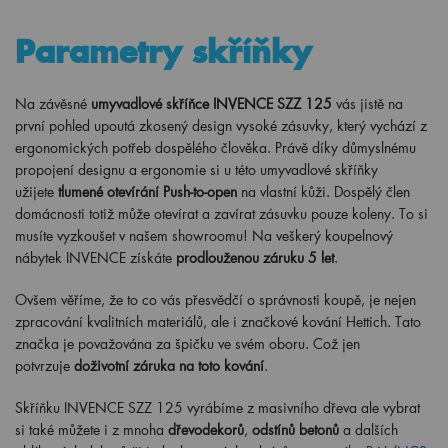
Parametry skříňky
Na závěsné
umyvadlové skříňce INVENCE SZZ 125
vás jistě na
první pohled upoutá zkosený design vysoké zásuvky, který vychází z
ergonomických potřeb dospělého člověka. Právě díky důmyslnému
propojení designu a ergonomie si u této umyvadlové skříňky
užijete
tlumené otevírání Push-to-open
na vlastní kůži. Dospělý člen
domácnosti totiž může otevírat a zavírat zásuvku pouze koleny. To si
musíte vyzkoušet v našem showroomu! Na veškerý koupelnový
nábytek INVENCE získáte
prodlouženou záruku 5 let
.
Ovšem věříme, že to co vás přesvědčí o správnosti koupě, je nejen
zpracování kvalitních materiálů, ale i značkové kování Hettich. Tato
značka je považována za špičku ve svém oboru. Což jen
potvrzuje
doživotní záruka na toto kování
.
Skříňku INVENCE SZZ 125 vyrábíme z masivního dřeva ale vybrat
si také můžete i z mnoha
dřevodekorů
,
odstínů betonů
a dalších