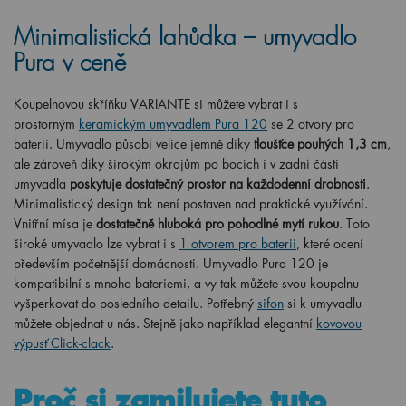
Minimalistická lahůdka – umyvadlo
Pura v ceně
Koupelnovou skříňku VARIANTE si můžete vybrat i s
prostorným
keramickým umyvadlem Pura 120
se 2 otvory pro
baterii. Umyvadlo působí velice jemně díky
tloušťce pouhých 1,3 cm
,
ale zároveň díky širokým okrajům po bocích i v zadní části
umyvadla
poskytuje dostatečný prostor na každodenní drobnosti
.
Minimalistický design tak není postaven nad praktické využívání.
Vnitřní mísa je
dostatečně hluboká pro pohodlné mytí rukou
. Toto
široké umyvadlo lze vybrat i s
1 otvorem pro baterii
, které ocení
především početnější domácnosti.
Umyvadlo Pura 120 je
kompatibilní s mnoha bateriemi, a vy tak můžete svou koupelnu
vyšperkovat do posledního detailu. Potřebný
sifon
si k umyvadlu
můžete objednat u nás. Stejně jako například elegantní
kovovou
výpusť Click-clack
.
Proč si zamilujete tuto