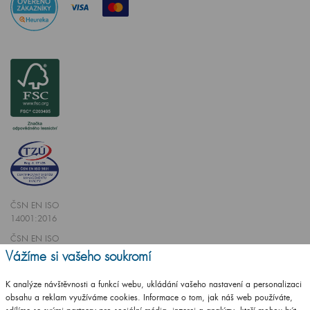
ČSN EN ISO
14001:2016
ČSN EN ISO
9001:2016
Vážíme si vašeho soukromí
K analýze návštěvnosti a funkcí webu, ukládání vašeho nastavení a personalizaci
obsahu a reklam využíváme cookies. Informace o tom, jak náš web používáte,