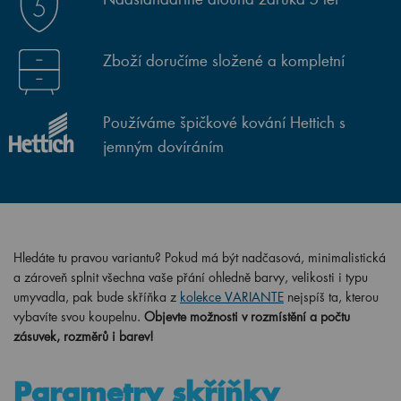
Zboží doručíme složené a kompletní
Používáme špičkové kování Hettich s
jemným dovíráním
Hledáte tu pravou variantu? Pokud má být nadčasová, minimalistická
a zároveň splnit všechna vaše přání ohledně barvy, velikosti i typu
umyvadla, pak bude skříňka z
kolekce VARIANTE
nejspíš ta, kterou
vybavíte svou koupelnu.
Objevte možnosti v rozmístění a počtu
zásuvek, rozměrů i barev!
Parametry skříňky