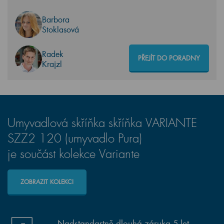
Barbora
Stoklasová
Radek
PŘEJÍT DO PORADNY
Krajzl
Umyvadlová skříňka skříňka VARIANTE
SZZ2 120 (umyvadlo Pura)
je součást kolekce Variante
ZOBRAZIT KOLEKCI
Nadstandartně dlouhá záruka 5 let