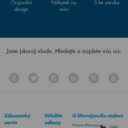
Originální
Nábytek na
5 let záruka
design
míru
Jsme (skoro) všude. Hledejte a najdete nás na:
Zákaznický
Důležité
O Dřevojasu
Ke stažení
servis
odkazy
Historie Dřevojasu
Česky