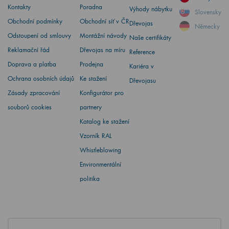
Kontakty
Poradna
Výhody nábytku
Slovensky
Obchodní podmínky
Obchodní síť v ČR
Dřevojas
Německy
Odstoupení od smlouvy
Montážní návody
Naše certifikáty
Reklamační řád
Dřevojas na míru
Reference
Doprava a platba
Prodejna
Kariéra v
Ochrana osobních údajů
Ke stažení
Dřevojasu
Zásady zpracování
Konfigurátor pro
souborů cookies
partnery
Katalog ke stažení
Vzorník RAL
Whistleblowing
Environmentální
politika