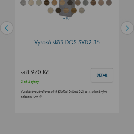
+10
Vysoká skříň DOS SVD2 35
8 970 Kč
od
DETAIL
2 až 4 týdny
Vysoká dvoudveřová skříň (350x1545x352) se 4 skleněnými
policemi uvnitř