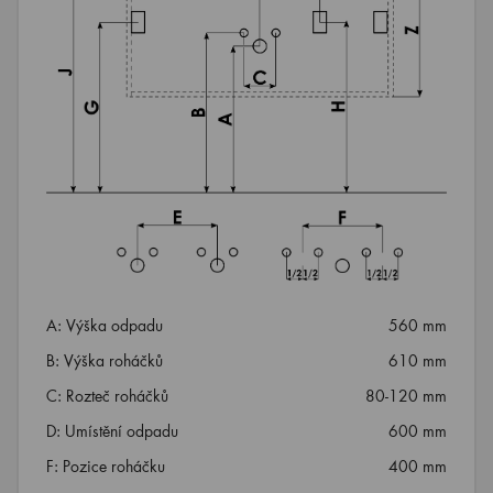
A: Výška odpadu
560 mm
B: Výška roháčků
610 mm
C: Rozteč roháčků
80-120 mm
D: Umístění odpadu
600 mm
F: Pozice roháčku
400 mm