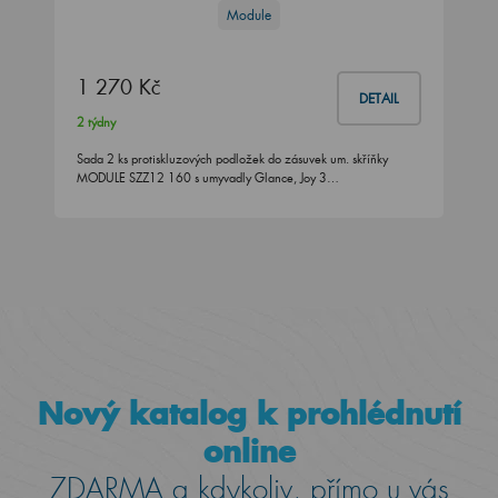
Module
1 270 Kč
DETAIL
2 týdny
Sada 2 ks protiskluzových podložek do zásuvek um. skříňky
MODULE SZZ12 160 s umyvadly Glance, Joy 3…
Nový katalog k prohlédnutí
online
ZDARMA a kdykoliv, přímo u vás