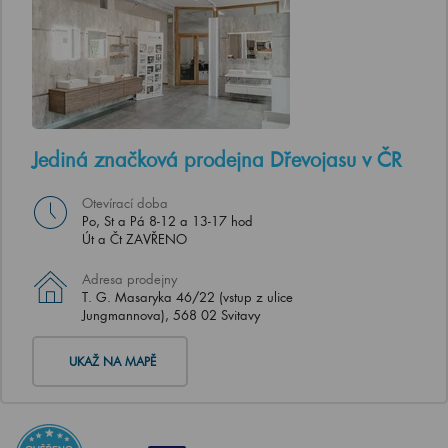
Jediná značková prodejna Dřevojasu v ČR
Otevírací doba
Po, St a Pá 8-12 a 13-17 hod
Út a Čt ZAVŘENO
Adresa prodejny
T. G. Masaryka 46/22 (vstup z ulice
Jungmannova), 568 02 Svitavy
UKAŽ NA MAPĚ