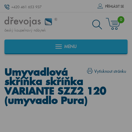
PŘÍHLÁSIT SE
+420 461 653 937
0
český koupelnový nábytek
MENU
Umyvadlová
Vytisknout stránku
skříňka skříňka
VARIANTE SZZ2 120
(umyvadlo Pura)