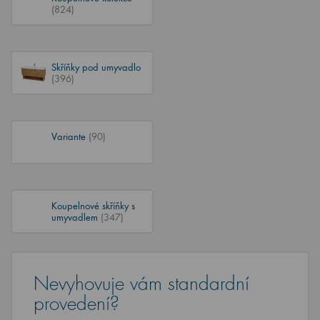
(824)
Skříňky pod umyvadlo
(396)
Variante
(90)
Koupelnové skříňky s
umyvadlem
(347)
Nevyhovuje vám standardní
provedení?