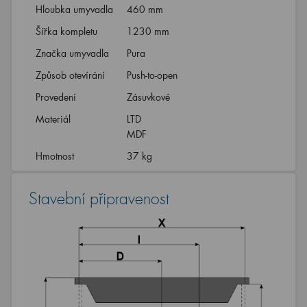
Hloubka umyvadla
460 mm
Šířka kompletu
1230 mm
Značka umyvadla
Pura
Způsob otevírání
Push-to-open
Provedení
Zásuvkové
Materiál
LTD
MDF
Hmotnost
37 kg
Stavební připravenost