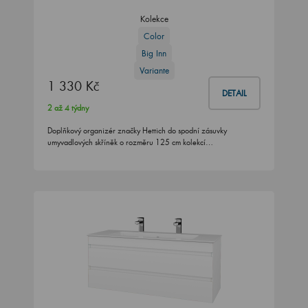
Kolekce
Color
Big Inn
Variante
1 330 Kč
DETAIL
2 až 4 týdny
Doplňkový organizér značky Hettich do spodní zásuvky
umyvadlových skříněk o rozměru 125 cm kolekcí…