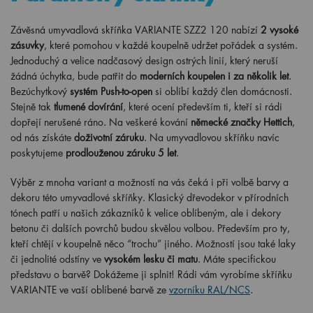
Závěsná umyvadlová skříňka VARIANTE SZZ2 120 nabízí
2 vysoké
zásuvky
, které pomohou v každé koupelně udržet pořádek a systém.
Jednoduchý a velice nadčasový design ostrých linií, který neruší
žádná úchytka, bude patřit do
moderních koupelen i za několik let
.
Bezúchytkový
systém Push-to-open
si oblíbí každý člen domácnosti.
Stejně tak
tlumené dovírání
, které ocení především ti, kteří si rádi
dopřejí nerušené ráno. Na veškeré kování
německé značky Hettich
,
od nás získáte
doživotní záruku
. Na umyvadlovou skříňku navíc
poskytujeme
prodlouženou záruku 5 let
.
Výběr z mnoha variant a možností na vás čeká i při volbě barvy a
dekoru této umyvadlové skříňky. Klasický dřevodekor v přírodních
tónech patří u našich zákazníků k velice oblíbeným, ale i dekory
betonu či dalších povrchů budou skvělou volbou. Především pro ty,
kteří chtějí v koupelně něco “trochu” jiného. Možností jsou také laky
či jednolité odstíny ve
vysokém lesku či matu
. Máte specifickou
představu o barvě? Dokážeme ji splnit! Rádi vám vyrobíme skříňku
VARIANTE ve vaší oblíbené barvě ze
vzorníku RAL/NCS
.