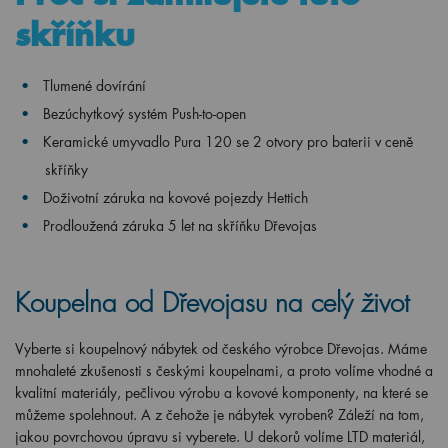
skříňku
Tlumené dovírání
Bezúchytkový systém Push-to-open
Keramické umyvadlo Pura 120 se 2 otvory pro baterii v ceně
skříňky
Doživotní záruka na kovové pojezdy Hettich
Prodloužená záruka 5 let na skříňku Dřevojas
Koupelna od Dřevojasu na celý život
Vyberte si koupelnový nábytek od českého výrobce Dřevojas. Máme
mnohaleté zkušenosti s českými koupelnami, a proto volíme vhodné a
kvalitní materiály, pečlivou výrobu a kovové komponenty, na které se
můžeme spolehnout. A z čehože je nábytek vyroben? Záleží na tom,
jakou povrchovou úpravu si vyberete. U dekorů volíme LTD materiál,