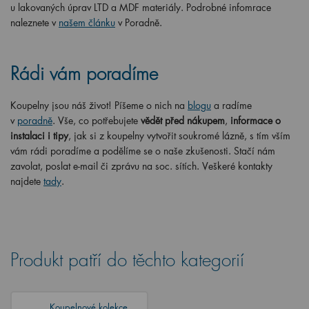
u lakovaných úprav LTD a MDF materiály. Podrobné infomrace
naleznete v
našem článku
v Poradně.
Rádi vám poradíme
Koupelny jsou náš život! Píšeme o nich na
blogu
a radíme
v
poradně
. Vše, co potřebujete
vědět před nákupem
,
informace o
instalaci i tipy
, jak si z koupelny vytvořit soukromé lázně, s tím vším
vám rádi poradíme a podělíme se o naše zkušenosti. Stačí nám
zavolat, poslat e-mail či zprávu na soc. sítích. Veškeré kontakty
najdete
tady
.
Produkt patří do těchto kategorií
Koupelnové kolekce