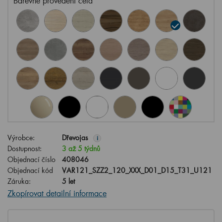
Barevné provedení čela
Výrobce:
Dřevojas
i
Dostupnost:
3 až 5 týdnů
Objednací číslo
408046
Objednací kód
VAR121_SZZ2_120_XXX_D01_D15_T31_U121
Záruka:
5 let
Zkopírovat detailní informace