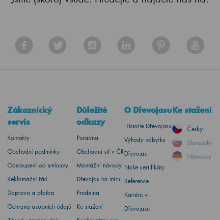
Zákaznický
Důležité
O Dřevojasu
Ke stažení
servis
odkazy
Historie Dřevojasu
Česky
Kontakty
Poradna
Výhody nábytku
Slovensky
Obchodní podmínky
Obchodní síť v ČR
Dřevojas
Německy
Odstoupení od smlouvy
Montážní návody
Naše certifikáty
Reklamační řád
Dřevojas na míru
Reference
Doprava a platba
Prodejna
Kariéra v
Ochrana osobních údajů
Ke stažení
Dřevojasu