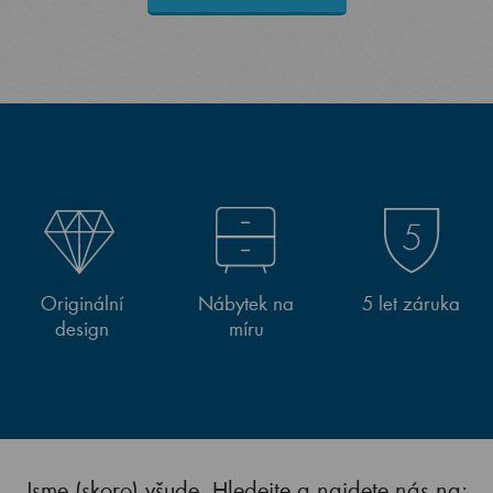
Originální
Nábytek na
5 let záruka
design
míru
Jsme (skoro) všude. Hledejte a najdete nás na: