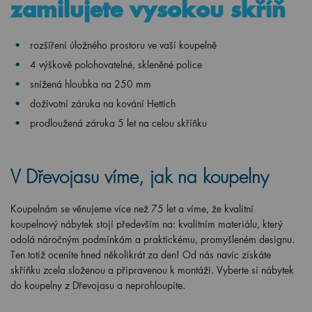
zamilujete vysokou skříň
rozšíření úložného prostoru ve vaší koupelně
4 výškově polohovatelné, skleněné police
snížená hloubka na 250 mm
doživotní záruka na kování Hettich
prodloužená záruka 5 let na celou skříňku
V Dřevojasu víme, jak na koupelny
Koupelnám se věnujeme více než 75 let a víme, že kvalitní
koupelnový nábytek stojí především na: kvalitním materiálu, který
odolá náročným podmínkám a praktickému, promyšleném designu.
Ten totiž oceníte hned několikrát za den! Od nás navíc získáte
skříňku zcela složenou a připravenou k montáži. Vyberte si nábytek
do koupelny z Dřevojasu a neprohloupíte.