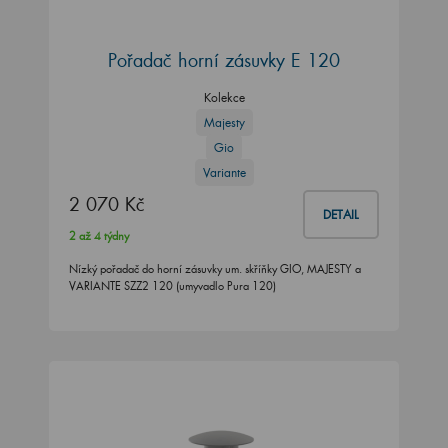
Pořadač horní zásuvky E 120
Kolekce
Majesty
Gio
Variante
2 070 Kč
DETAIL
2 až 4 týdny
Nízký pořadač do horní zásuvky um. skříňky GIO, MAJESTY a
VARIANTE SZZ2 120 (umyvadlo Pura 120)