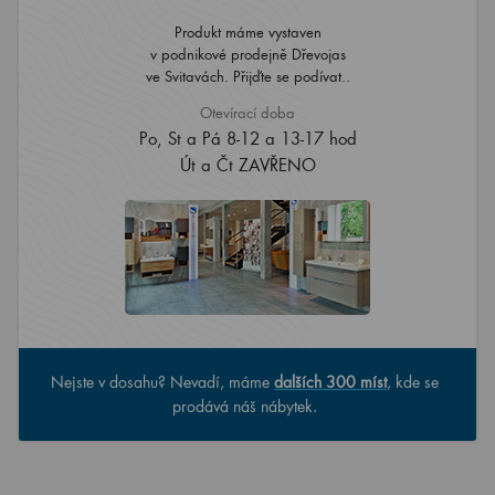
Produkt máme vystaven
v podnikové prodejně Dřevojas
ve Svitavách. Přijďte se podívat..
Otevírací doba
Po, St a Pá 8-12 a 13-17 hod
Út a Čt ZAVŘENO
Nejste v dosahu? Nevadí, máme
dalších 300 míst
, kde se
prodává náš nábytek.