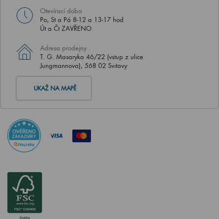
Otevírací doba
Po, St a Pá 8-12 a 13-17 hod
Út a Čt ZAVŘENO
Adresa prodejny
T. G. Masaryka 46/22 (vstup z ulice
Jungmannova), 568 02 Svitavy
UKAŽ NA MAPĚ