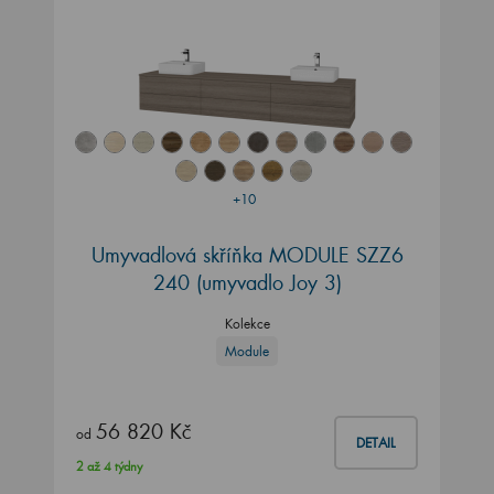
+10
Umyvadlová skříňka MODULE SZZ6
240
(umyvadlo Joy 3)
Kolekce
Module
56 820 Kč
od
DETAIL
2 až 4 týdny