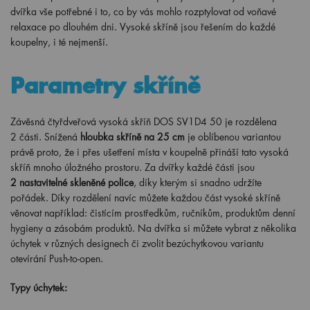
dvířka vše potřebné i to, co by vás mohlo rozptylovat od voňavé
relaxace po dlouhém dni. Vysoké skříně jsou řešením do každé
koupelny, i té nejmenší.
Parametry skříně
Závěsná čtyřdveřová vysoká skříň DOS SV1D4 50 je rozdělena
2
části. Snížená
hloubka skříně na 25 cm
je oblíbenou variantou
právě proto, že i přes ušetření místa v koupelně přináší tato vysoká
skříň mnoho úložného prostoru. Za dvířky každé části jsou
2
nastavitelné skleněné police
, díky kterým si snadno udržíte
pořádek. Díky rozdělení navíc můžete každou část vysoké skříně
věnovat například: čistícím prostředkům, ručníkům, produktům denní
hygieny a zásobám produktů. Na dvířka si můžete vybrat z několika
úchytek v různých designech či zvolit bezúchytkovou variantu
otevírání Push-to-open.
Typy úchytek: