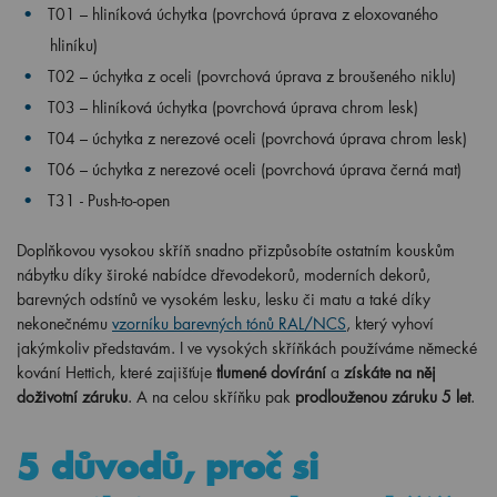
T01 – hliníková úchytka (povrchová úprava z eloxovaného
hliníku)
T02 – úchytka z oceli (povrchová úprava z broušeného niklu)
T03 – hliníková úchytka (povrchová úprava chrom lesk)
T04 – úchytka z nerezové oceli (povrchová úprava chrom lesk)
T06 – úchytka z nerezové oceli (povrchová úprava černá mat)
T31 - Push-to-open
Doplňkovou vysokou skříň snadno přizpůsobíte ostatním kouskům
nábytku díky široké nabídce dřevodekorů, moderních dekorů,
barevných odstínů ve vysokém lesku, lesku či matu a také díky
nekonečnému
vzorníku barevných tónů RAL/NCS
, který vyhoví
jakýmkoliv představám. I ve vysokých skříňkách používáme německé
kování Hettich, které zajišťuje
tlumené dovírání
a
získáte na něj
doživotní záruku
. A na celou skříňku pak
prodlouženou záruku 5 let
.
5 důvodů, proč si