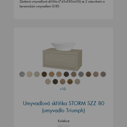
Závěsná umyvadlová skříňka (745x560x436) se 2 zásuvkami a
keramickým umyvadlem Q 80
+10
Umyvadlová skříňka STORM SZZ 80
(umyvadlo Triumph)
Kolekce