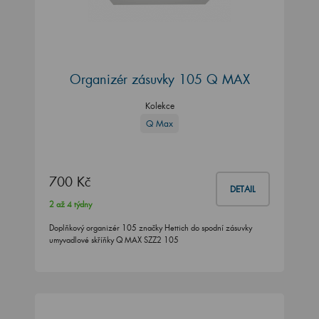
Organizér zásuvky 105 Q MAX
Kolekce
Q Max
700 Kč
DETAIL
2 až 4 týdny
Doplňkový organizér 105 značky Hettich do spodní zásuvky
umyvadlové skříňky Q MAX SZZ2 105