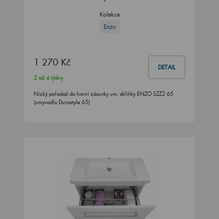
Kolekce
Enzo
1 270 Kč
DETAIL
2 až 4 týdny
Nízký pořadač do horní zásuvky um. skříňky ENZO SZZ2 65
(umyvadlo Durastyle 65)