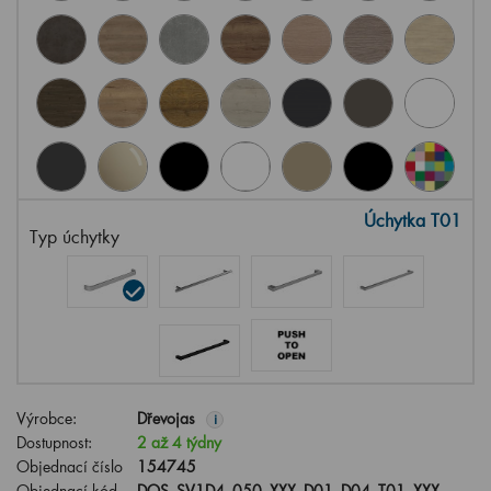
Úchytka T01
Typ úchytky
Výrobce:
Dřevojas
i
Dostupnost:
2 až 4 týdny
Objednací číslo
154745
Objednací kód
DOS_SV1D4_050_XXX_D01_D04_T01_XXX