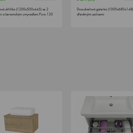
ová skříňka (1200x500x445) se 2
Dvoudveřová galerka (1000x680x148)
i a keramickým umyvadlem Pura 120
dřevěnými policemi