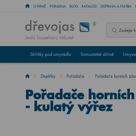
O FIRMĚ
PORADNA
BLOG
KATALOG
DOPRAVA A PLATBA
český koupelnový nábytek
Skříňky pod umyvadlo
Samostatné skříně
Umyvad
Doplňky
Pořadače
Pořadače horních zásu
Pořadače horních
- kulatý výřez