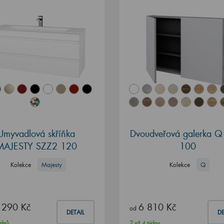
Umyvadlová skříňka
Dvoudveřová galerka 
MAJESTY SZZ2 120
100
Kolekce
Majesty
Kolekce
Q
 290 Kč
6 810 Kč
od
DETAIL
DE
ýdnů
2 až 4 týdny