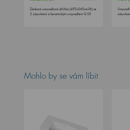
Závěsná umyvadlová skříňka (495x560x436) se
Umyvadl
2 zásuvkami a keramickým umyvadlem Q 55
zásuvkam
Mohlo by se vám líbit