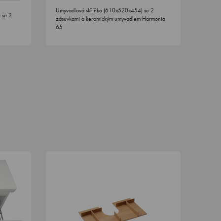
Umyvadlová skříňka (610x520x454) se 2
 se 2
zásuvkami a keramickým umyvadlem Harmonia
65