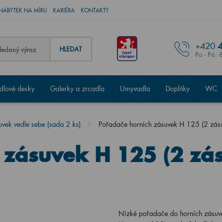
NÁBYTEK NA MÍRU
KARIÉRA
KONTAKTY
+420
4
HLEDAT
Po - Pá: 
lové desky
Galerky a zrcadla
Umyvadla
Doplňky
WC
vek vedle sebe (sada 2 ks)
Pořadače horních zásuvek H 125 (2 zásuv
 zásuvek H 125 (2 zá
Nízké pořadače do horních zásu