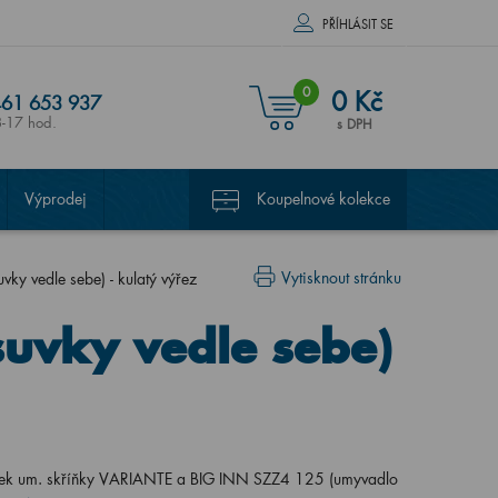
PŘÍHLÁSIT SE
0
0 Kč
61 653 937
8-17 hod.
s DPH
Výprodej
Koupelnové kolekce
Vytisknout stránku
ky vedle sebe) - kulatý výřez
suvky vedle sebe)
vek um. skříňky VARIANTE a BIG INN SZZ4 125 (umyvadlo