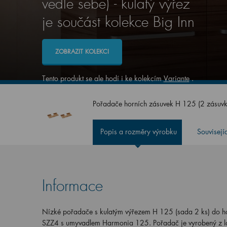
vedle sebe) - kulatý výřez
je součást kolekce Big Inn
ZOBRAZIT KOLEKCI
Tento produkt se ale hodí i ke kolekcím
Variante
.
Pořadače horních zásuvek H 125 (2 zásuvky
Popis a rozměry výrobku
Souvisejí
Informace
Nízké pořadače s kulatým výřezem H 125 (sada 2 ks) do 
SZZ4 s umyvadlem Harmonia 125.
Pořadač je vyrobený z