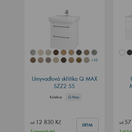
+10
Umyvadlová skříňka Q MAX
SZZ2 55
Kolekce
Q Max
12 830 Kč
57
od
od
DETAIL
5 pracovních dnů
3 až 5 t