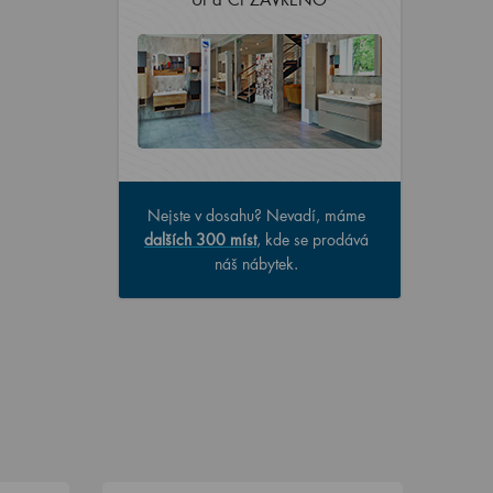
Nejste v dosahu? Nevadí, máme
dalších 300 míst
, kde se prodává
náš nábytek.