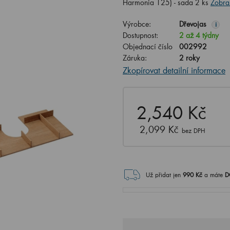
Harmonia 125) - sada 2 ks
Zobraz
Výrobce:
Dřevojas
i
Dostupnost:
2 až 4 týdny
Objednací číslo
002992
Záruka:
2 roky
Zkopírovat detailní informace
2,540 Kč
2,099 Kč
bez DPH
Už přidat jen
990
Kč
a máte
D