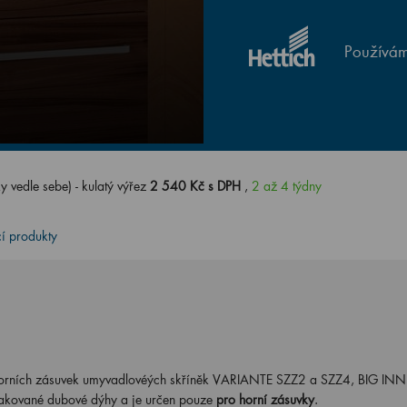
Používám
 vedle sebe) - kulatý výřez
2 540 Kč s DPH
,
2 až 4 týdny
cí produkty
horních zásuvek umyvadlovéých skříněk VARIANTE SZZ2 a SZZ4, BIG IN
lakované
dubové dýhy a je určen pouze
pro horní zásuvky
.