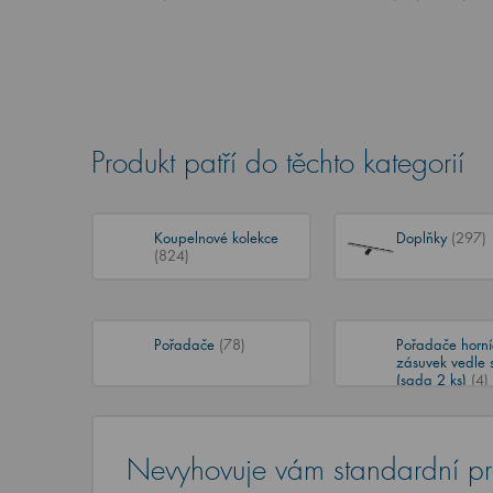
Produkt patří do těchto kategorií
Koupelnové kolekce
Doplňky
(297)
(824)
Pořadače
(78)
Pořadače horní
zásuvek vedle 
(sada 2 ks)
(4)
Nevyhovuje vám standardní p