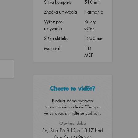
Šířka kompletu
510 mm
Značka umyvadla
Harmonia
Výřez pro
Kulatý
umyvadlo
výřez
Šířka skříňky
1250 mm
Materiál
LTD
MDF
Chcete to vidět?
Produkt máme vystaven
v podnikové prodejně Dřevojas
ve Svitavách. Přijďte se podívat..
Otevírací doba
Po, St a Pá 8-12 a 13-17 hod
Út a Čt ZAVŘENO