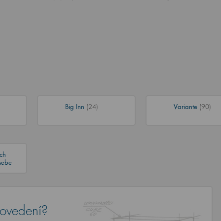
Big Inn
(24)
Variante
(90)
ch
sebe
rovedení?