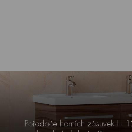
Pořadače horních zásuvek H 1