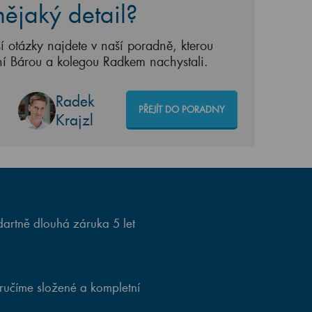
ějaký detail?
í otázky najdete v naší poradně, kterou
ní Bárou a kolegou Radkem nachystali.
Radek
PŘEJÍT DO PORADNY
Krajzl
artně dlouhá záruka 5 let
ručíme složené a kompletní