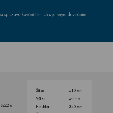
e špičkové kování Hettich s jemným dovíráním
Šířka
510 mm
Výška
50 mm
N SZZ2 a
Hloubka
340 mm