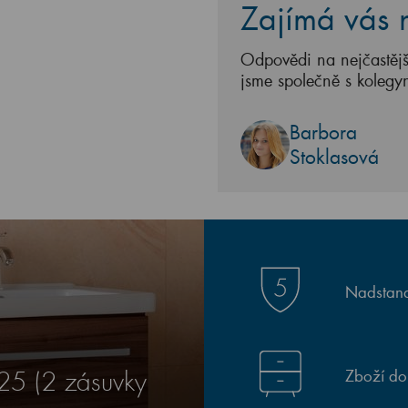
Zajímá vás n
Odpovědi na nejčastějš
jsme společně s kolegy
Barbora
Stoklasová
Nadstand
Zboží do
25 (2 zásuvky