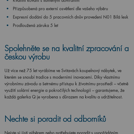
Kvalitní kování s tlumeným dovíráním
Přizpůsobená pro externí osvětlení dle vašeho výběru
Expresní dodání do 5 pracovních dnův provedení N01 Bílá lesk
Prodloužená záruka 5 let
Spolehněte se na kvalitní zpracování a
českou výrobu
Už více než 75 let vyrábíme ve Svitavách koupelnový nábytek, ve
kterém se snoubí tradice s moderními inovacemi. Díky vlastnímu
výrobnímu závodu a šetrnému přístupu k životnímu prostředí – včetně
využití solární energie a pokročilých technologií – garantujeme, že
každá galerka Q je vyrobena s důrazem na kvalitu a udržitelnost.
Nechte si poradit od odborníků
Nejste si jisti výběrem nebo potřebujete poradit s uspořádáním