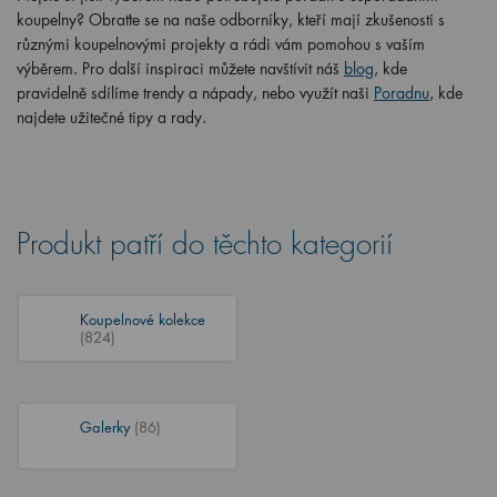
koupelny? Obraťte se na naše odborníky, kteří mají zkušenosti s
různými koupelnovými projekty a rádi vám pomohou s vaším
výběrem. Pro další inspiraci můžete navštívit náš
blog
, kde
pravidelně sdílíme trendy a nápady, nebo využít naši
Poradnu
, kde
najdete užitečné tipy a rady.
Produkt patří do těchto kategorií
Koupelnové kolekce
(824)
Galerky
(86)