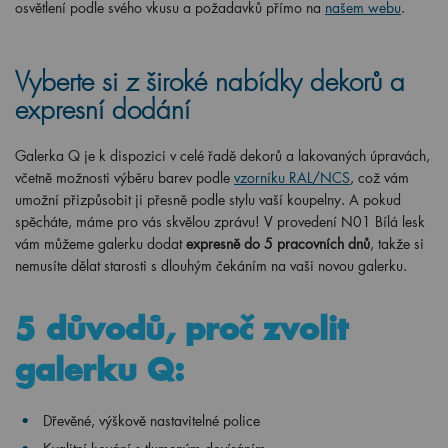
osvětlení podle svého vkusu a požadavků přímo na
našem webu
.
Vyberte si z široké nabídky dekorů a
expresní dodání
Galerka Q je k dispozici v celé řadě dekorů a lakovaných úpravách,
včetně možnosti výběru barev podle
vzorníku RAL/NCS
, což vám
umožní přizpůsobit ji přesně podle stylu vaší koupelny. A pokud
spěcháte, máme pro vás skvělou zprávu! V provedení N01 Bílá lesk
vám můžeme galerku dodat
expresně do 5 pracovních dnů
, takže si
nemusíte dělat starosti s dlouhým čekáním na vaši novou galerku.
5 důvodů, proč zvolit
galerku Q:
Dřevěné, výškově nastavitelné police