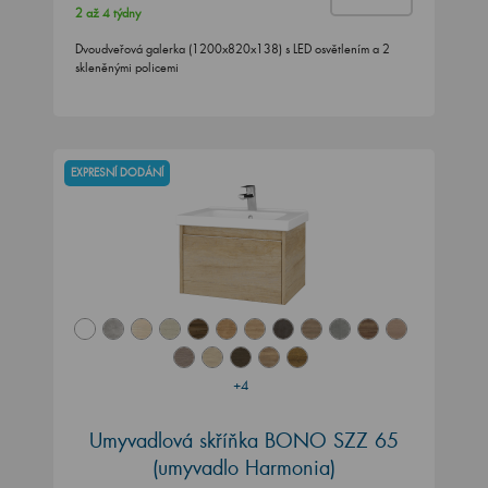
2 až 4 týdny
Dvoudveřová galerka (1200x820x138) s LED osvětlením a 2
skleněnými policemi
EXPRESNÍ DODÁNÍ
+4
Umyvadlová skříňka BONO SZZ 65
(umyvadlo Harmonia)