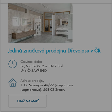
Jediná značková prodejna Dřevojasu v ČR
Otevírací doba
Po, St a Pá 8-12 a 13-17 hod
Út a Čt ZAVŘENO
Adresa prodejny
T. G. Masaryka 46/22 (vstup z ulice
Jungmannova), 568 02 Svitavy
UKAŽ NA MAPĚ