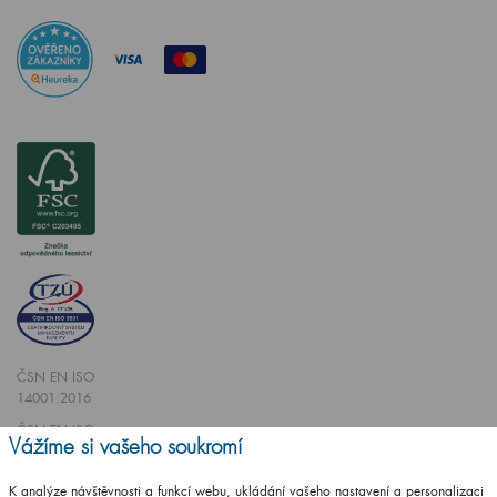
ČSN EN ISO
14001:2016
ČSN EN ISO
Vážíme si vašeho soukromí
9001:2016
K analýze návštěvnosti a funkcí webu, ukládání vašeho nastavení a personalizaci