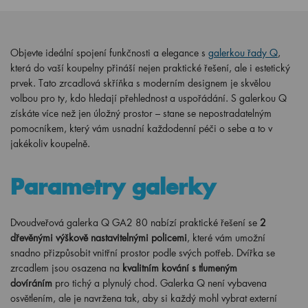
Objevte ideální spojení funkčnosti a elegance s
galerkou řady Q
,
která do vaší koupelny přináší nejen praktické řešení, ale i estetický
prvek. Tato zrcadlová skříňka s moderním designem je skvělou
volbou pro ty, kdo hledají přehlednost a uspořádání. S galerkou Q
získáte více než jen úložný prostor – stane se nepostradatelným
pomocníkem, který vám usnadní každodenní péči o sebe a to v
jakékoliv koupelně.
Parametry galerky
Dvoudveřová galerka Q GA2 80 nabízí praktické řešení se
2
dřevěnými výškově nastavitelnými policemi
, které vám umožní
snadno přizpůsobit vnitřní prostor podle svých potřeb. Dvířka se
zrcadlem jsou osazena na
kvalitním kování s tlumeným
dovíráním
pro tichý a plynulý chod. Galerka Q není vybavena
osvětlením, ale je navržena tak, aby si každý mohl vybrat externí