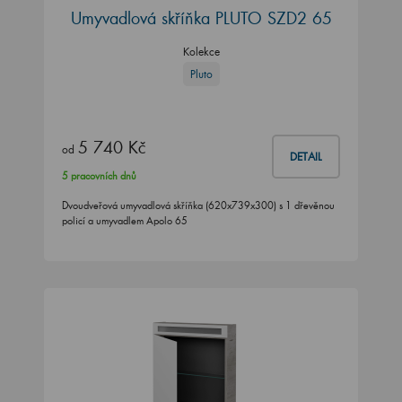
Umyvadlová skříňka PLUTO SZD2 65
Kolekce
Pluto
5 740 Kč
od
DETAIL
5 pracovních dnů
Dvoudveřová umyvadlová skříňka (620x739x300) s 1 dřevěnou
policí a umyvadlem Apolo 65