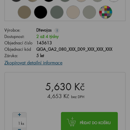
Výrobce:
Dřevojas
i
Dostupnost:
2 až 4 týdny
Objednací číslo
145613
Objednací kód
QGA_GA2_080_XXX_D09_XXX_XXX_XXX
Záruka:
5 let
Zkopírovat detailní informace
5,630 Kč
4,653 Kč
bez DPH
ks
PŘIDAT DO KOŠÍKU