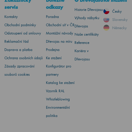
Zákaznický
Důležité
O Dřevojasu
Ke stažení
servis
odkazy
Historie Dřevojasu
Česky
Kontakty
Poradna
Výhody nábytku
Slovensky
Obchodní podmínky
Obchodní síť v ČR
Dřevojas
Německy
Odstoupení od smlouvy
Montážní návody
Naše certifikáty
Reklamační řád
Dřevojas na míru
Reference
Doprava a platba
Prodejna
Kariéra v
Ochrana osobních údajů
Ke stažení
Dřevojasu
Zásady zpracování
Konfigurátor pro
souborů cookies
partnery
Katalog ke stažení
Vzorník RAL
Whistleblowing
Environmentální
politika