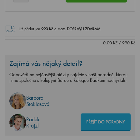
Už přidat jen
990
Kč
a máte
DOPRAVU ZDARMA
.
0.00
Kč
/
990
Kč
Zajímá vás nějaký detail?
Odpovědi na nejčastější otázky najdete v naší poradně, kterou
jsme společně s kolegyní Bárou a kolegou Radkem nachystali.
Barbora
Stoklasová
Radek
PŘEJÍT DO PORADNY
Krajzl