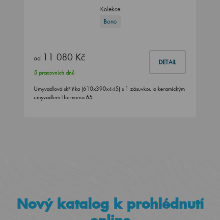
Kolekce
Bono
11 080 Kč
od
DETAIL
5 pracovních dnů
Umyvadlová skříňka (610x390x445) s 1 zásuvkou a keramickým
umyvadlem Harmonia 65
Nový katalog k prohlédnutí