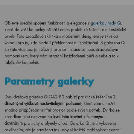
Objevte ideální spojení funkčnosti a elegance s
galerkou řady Q
,
která do vaší koupelny přináší nejen praktické řešení, ale i estetický
prvek. Tato zrcadlová skříňka s moderním designem je skvělou
volbou pro ty, kdo hledají přehlednost a uspořádání. S galerkou Q
získáte více než jen úložný prostor – stane se nepostradatelným
pomocníkem, který vám usnadní každodenní péči o sebe a to v
jakékoliv koupelně.
Parametry galerky
Dvoudveřová galerka Q GA2 80 nabízí praktické řešení se
2
dřevěnými výškově nastavitelnými policemi
, které vám umožní
snadno přizpůsobit vnitřní prostor podle svých potřeb. Dvířka se
zrcadlem jsou osazena na
kvalitním kování s tlumeným
dovíráním
pro tichý a plynulý chod. Galerka Q není vybavena
osvětlením, ale je navržena tak, aby si každý mohl vybrat externí