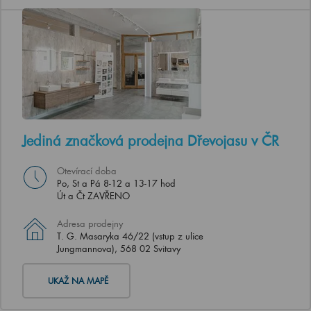
Jediná značková prodejna Dřevojasu v ČR
Otevírací doba
Po, St a Pá 8-12 a 13-17 hod
Út a Čt ZAVŘENO
Adresa prodejny
T. G. Masaryka 46/22 (vstup z ulice
Jungmannova), 568 02 Svitavy
UKAŽ NA MAPĚ