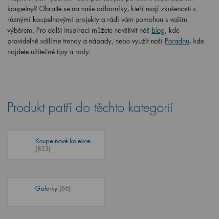
koupelny? Obraťte se na naše odborníky, kteří mají zkušenosti s
různými koupelnovými projekty a rádi vám pomohou s vaším
výběrem. Pro další inspiraci můžete navštívit náš
blog
, kde
pravidelně sdílíme trendy a nápady, nebo využít naši
Poradnu
, kde
najdete užitečné tipy a rady.
Produkt patří do těchto kategorií
Koupelnové kolekce
(823)
Galerky
(86)