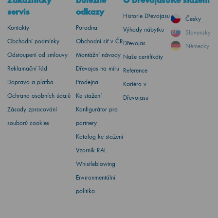
Zákaznický
Důležité
O Dřevojasu
Ke stažení
servis
odkazy
Historie Dřevojasu
Česky
Kontakty
Poradna
Výhody nábytku
Slovensky
Obchodní podmínky
Obchodní síť v ČR
Dřevojas
Německy
Odstoupení od smlouvy
Montážní návody
Naše certifikáty
Reklamační řád
Dřevojas na míru
Reference
Doprava a platba
Prodejna
Kariéra v
Ochrana osobních údajů
Ke stažení
Dřevojasu
Zásady zpracování
Konfigurátor pro
souborů cookies
partnery
Katalog ke stažení
Vzorník RAL
Whistleblowing
Environmentální
politika