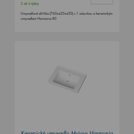
2 až 4 týdny
Umyvadlová skříňka (760x420x450) s 1 zásuvkou a keramickým
umyvadlem Harmonia 80
Keramické umyvadlo Myjoys Harmonia