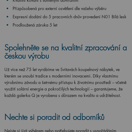
Kvalitní kování s tlumeným dovíráním
Přizpůsobená pro externí osvětlení dle vašeho výběru
Expresní dodání do 5 pracovních dnův provedení N01 Bílá lesk
Prodloužená záruka 5 let
Spolehněte se na kvalitní zpracování a
českou výrobu
Už více než 75 let vyrábíme ve Svitavách koupelnový nábytek, ve
kterém se snoubí tradice s moderními inovacemi. Díky vlastnímu
výrobnímu závodu a šetrnému přístupu k životnímu prostředí – včetně
využití solární energie a pokročilých technologií – garantujeme, že
každá galerka Q je vyrobena s důrazem na kvalitu a udržitelnost.
Nechte si poradit od odborníků
Nejste si jisti výběrem nebo potřebujete poradit s uspořádáním