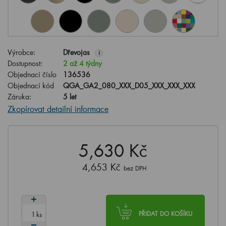
Výrobce:
Dřevojas
i
Dostupnost:
2 až 4 týdny
Objednací číslo
136536
Objednací kód
QGA_GA2_080_XXX_D05_XXX_XXX_XXX
Záruka:
5 let
Zkopírovat detailní informace
5,630 Kč
4,653 Kč
bez DPH
ks
PŘIDAT DO KOŠÍKU