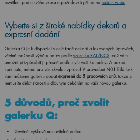
osvětlení podle svého vkusu a požadavků přímo na
našem webu
.
Vyberte si z široké nabídky dekorů a
expresní dodání
Galerka Q je k dispozici v celé řadě dekorů a lakovaných úpravách,
včetně možnosti výběru barev podle
vzorníku RAL/NCS
, což vám
umožní přizpůsobit ji přesně podle stylu vaší koupelny. A pokud
spěcháte, máme pro vás skvělou zprávu! V provedení N01 Bílá lesk
vám můžeme galerku dodat
expresně do 5 pracovních dnů
, takže si
nemusíte dělat starosti s dlouhým čekáním na vaši novou galerku.
5 důvodů, proč zvolit
galerku Q:
Dřevěné, výškově nastavitelné police