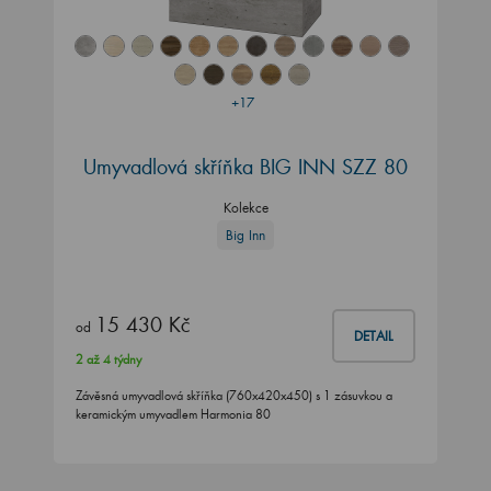
+17
Umyvadlová skříňka BIG INN SZZ 80
Kolekce
Big Inn
15 430 Kč
od
DETAIL
2 až 4 týdny
Závěsná umyvadlová skříňka (760x420x450) s 1 zásuvkou a
keramickým umyvadlem Harmonia 80