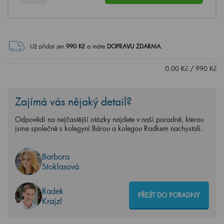
Už přidat jen
990
Kč
a máte
DOPRAVU ZDARMA
.
0.00
Kč
/
990
Kč
Zajímá vás nějaký detail?
Odpovědi na nejčastější otázky najdete v naší poradně, kterou
jsme společně s kolegyní Bárou a kolegou Radkem nachystali.
Barbora
Stoklasová
Radek
PŘEJÍT DO PORADNY
Krajzl