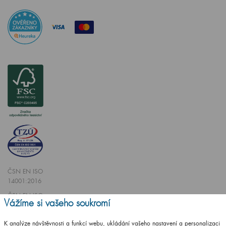
ČSN EN ISO
14001:2016
ČSN EN ISO
Vážíme si vašeho soukromí
9001:2016
K analýze návštěvnosti a funkcí webu, ukládání vašeho nastavení a personalizaci